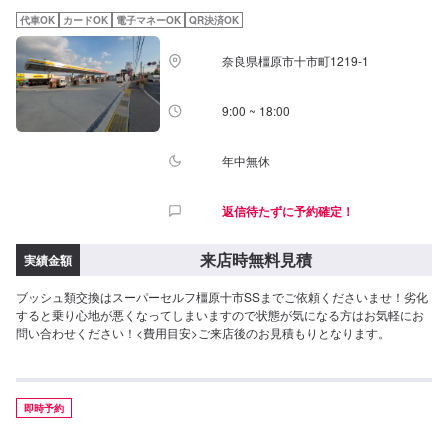
代車OK
カードOK
電子マネーOK
QR決済OK
奈良県橿原市十市町1219-1
9:00 ~ 18:00
年中無休
返信待たずに予約確定！
来店時無料見積
実績金額
ブッシュ類交換はスーパーセルフ橿原十市SSまでご依頼くださいませ！劣化
すると乗り心地が悪くなってしまいますので状態が気になる方はお気軽にお
問い合わせください！<費用目安>ご来店後のお見積もりとなります。
即時予約