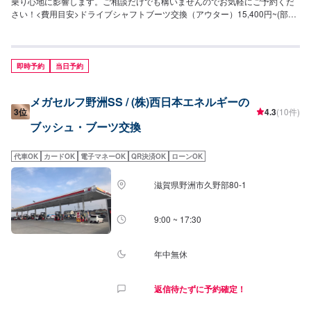
乗り心地に影響します。ご相談だけでも構いませんのでお気軽にご予約くだ
さい！<費用目安>ドライブシャフトブーツ交換（アウター）15,400円~(部品
代込み、片側)ドライブシャフトブーツ交換（インナー）別途見積もり（部品
代込み・片側）ステアリングラックブーツ交換¥12,100（部品代込み・片
側）～
即時予約
当日予約
メガセルフ野洲SS / (株)西日本エネルギーの
3位
4.3
(10件)
ブッシュ・ブーツ交換
代車OK
カードOK
電子マネーOK
QR決済OK
ローンOK
滋賀県野洲市久野部80-1
9:00 ~ 17:30
年中無休
返信待たずに予約確定！