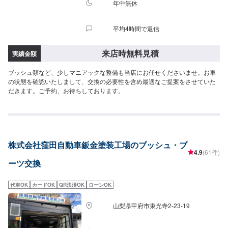
年中無休
平均4時間で返信
来店時無料見積
実績金額
ブッシュ類など、少しマニアックな整備も当店にお任せくださいませ。お車
の状態を確認いたしまして、交換の必要性を含め最適なご提案をさせていた
だきます。ご予約、お待ちしております。
株式会社窪田自動車鈑金塗装工場のブッシュ・ブ
4.9
(61件)
ーツ交換
代車OK
カードOK
QR決済OK
ローンOK
山梨県甲府市東光寺2-23-19