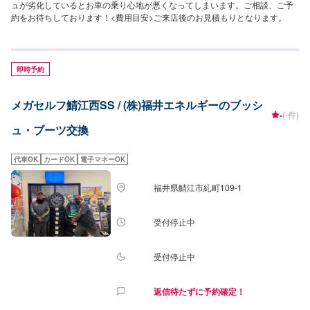
ュが劣化しているとお車の乗り心地が悪くなってしまいます。ご相談、ご予
約をお待ちしております！<費用目安>ご来店後のお見積もりとなります。
即時予約
メガセルフ鯖江西SS / (株)福井エネルギーのブッシ
-
(-件)
ュ・ブーツ交換
代車OK
カードOK
電子マネーOK
福井県鯖江市糺町109-1
受付停止中
受付停止中
返信待たずに予約確定！