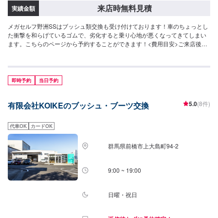
来店時無料見積
実績金額
メガセルフ野洲SSはブッシュ類交換も受け付けております！車のちょっとし
た衝撃を和らげているゴムで、劣化すると乗り心地が悪くなってきてしまい
ます。こちらのページから予約することができます！<費用目安>ご来店後の
お見積もりとなります。
即時予約
当日予約
5.0
(8件)
有限会社KOIKEのブッシュ・ブーツ交換
代車OK
カードOK
群馬県前橋市上大島町94-2
9:00 ~ 19:00
日曜・祝日