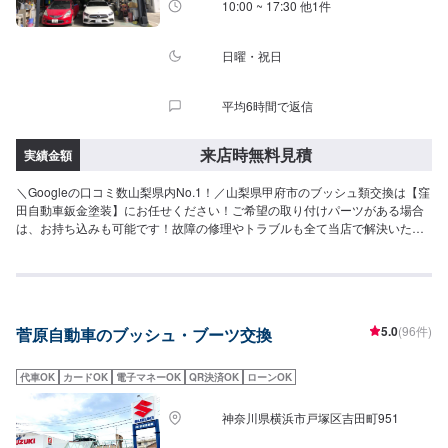
10:00 ~ 17:30 他1件
日曜・祝日
平均6時間で返信
来店時無料見積
実績金額
＼Googleの口コミ数山梨県内No.1！／山梨県甲府市のブッシュ類交換は【窪
田自動車鈑金塗装】にお任せください！ご希望の取り付けパーツがある場合
は、お持ち込みも可能です！故障の修理やトラブルも全て当店で解決いたし
ます！当店では分かりづらい修理費用をわかりやすくご説明し、納得の行く
修理を行っていけるよう心がけております。また、スタッフの知識・技術の
教育にも力を入れておりますので、お客様の疑問や不安にご納得いただくま
でご説明いたします。ぜひお客様の大切なお車を私たちにお任せください。
【1】オファーにてお問い合わせ【2】お見積り【3】お見積りにご納得いた
5.0
(96件)
菅原自動車のブッシュ・ブーツ交換
だければ作業開始【4】仕上がり次第納車《代車について》修理・メンテナン
ス期間中は代車を無料で手配いたします。※ガソリン代はお客様にご負担いた
だきます。【定休日・営業時間】定休日：日曜日、祝日営業時間：
代車OK
カードOK
電子マネーOK
QR決済OK
ローンOK
9:00~18:00
神奈川県横浜市戸塚区吉田町951