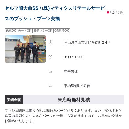
セルフ岡大前SS / (株)マティクスリテールサービ
4.8
(18件)
スのブッシュ・ブーツ交換
代車OK
カードOK
電子マネーOK
QR決済OK
岡山県岡山市北区学南町2-4-7
9:00 ~ 18:00
年中無休
平均5時間で返信
来店時無料見積
実績金額
ブッシュ関連は乗り心地に関わるパーツが多くあります。また、劣化すると
異音の原因やより大きなパーツの交換にも繋がりますので、お早めの交換を
お勧めいたします。