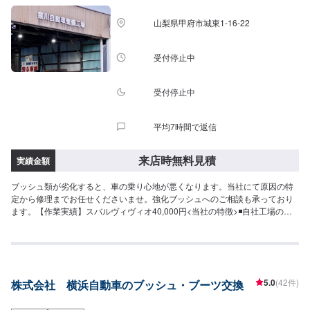
山梨県甲府市城東1-16-22
受付停止中
受付停止中
平均7時間で返信
来店時無料見積
実績金額
ブッシュ類が劣化すると、車の乗り心地が悪くなります。当社にて原因の特
定から修理までお任せくださいませ。強化ブッシュへのご相談も承っており
ます。【作業実績】スバルヴィヴィオ40,000円<当社の特徴>◾自社工場の充
実設備とメカニックの確かな技術で、お車をしっかり点検・整備！◾自動車整
備士資格の最高峰！【国家1級小型自動車整備士のいるお店】◾甲府市の老舗
自動車整備工場！どんなことでもご相談下さい！---------代車について---------
修理・メンテナンス期間中は代車を無料で手配しております。※ガソリン代は
お客様にご負担いただいております。
5.0
(42件)
株式会社 横浜自動車のブッシュ・ブーツ交換