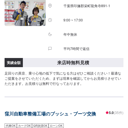
千葉県印旛郡栄町龍角寺891-1
9:00 ~ 17:00
年中無休
平均7時間で返信
来店時無料見積
実績金額
足回りの異音、乗り心地の低下で気になる方はぜひご相談ください！最適な
ご提案をさせていただくため、まずは現車を確認してからお見積りさせてい
ただきます。お見積りは無料で行なっております。
5.0
(35件)
窪川自動車整備工場のブッシュ・ブーツ交換
代車OK
カードOK
QR決済OK
ローンOK