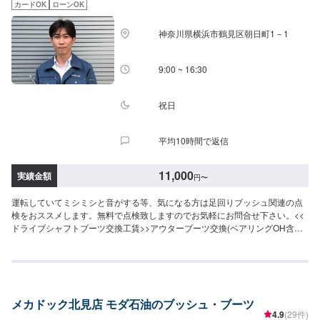
カードOK
ローンOK
神奈川県横浜市鶴見区朝日町1－1
9:00 ~ 16:30
祝日
平均10時間で返信
11,000
実績金額
円
〜
運転していてミシミシと音がする等、気になる方は足回りブッシュ関連の点
検をおススメします。無料で点検致しますのでお気軽にお問合せ下さい。<<
ドライブシャフトブーツ交換工賃>>アウターブーツ交換(ベアリングOH含
む)：片側¥15,400~インナーブーツ交換：片側¥11,000~
メカドック北見店 モダ石油のブッシュ・ブーツ
4.9
(29件)