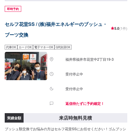
即時予約
セルフ花堂SS / (株)福井エネルギーのブッシュ・
5.0
(1件)
ブーツ交換
代車OK
カードOK
電子マネーOK
QR決済OK
福井県福井市花堂中2丁目19-3
受付停止中
受付停止中
返信待たずに予約確定！
来店時無料見積
実績金額
ブッシュ類交換でお悩みの方はセルフ花堂SSにお任せください！ゴムブッシ