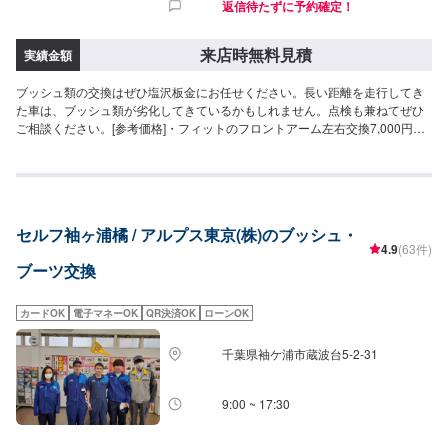
返信待たずに予約確定！
来店時無料見積
実績金額
ブッシュ類の交換はぜひ塩沢板金にお任せください。長い距離を走行してき
た車は、ブッシュ類が劣化してきているかもしれません。点検も兼ねてぜひ
ご相談ください。[参考価格]・フィットのフロントアーム左右交換7,000円
（工賃）
セルフ袖ヶ浦橘 / アルプス東京(株)のブッシュ・
4.9
(63件)
ブーツ交換
カードOK
電子マネーOK
QR決済OK
ローンOK
千葉県袖ケ浦市蔵波台5-2-31
9:00 ~ 17:30