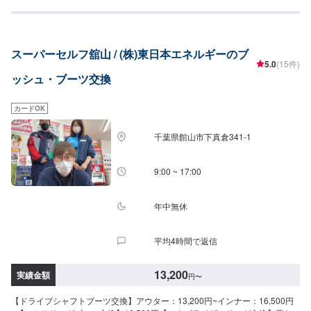
スーパーセルフ舘山 / (株)東日本エネルギーのブ
5.0
(15件)
ッシュ・ブーツ交換
カードOK
千葉県館山市下真倉341-1
9:00 ~ 17:00
年中無休
平均4時間で返信
13,200
実績金額
円
〜
【ドライブシャフトブーツ交換】アウター：13,200円~インナー：16,500円