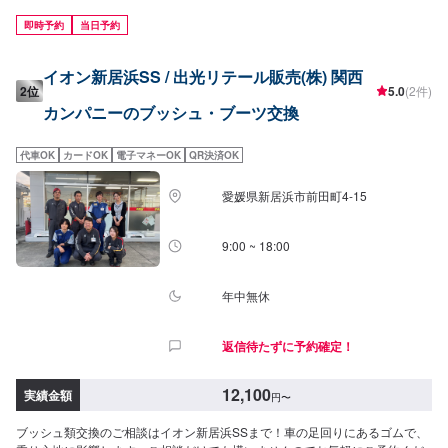
即時予約
当日予約
イオン新居浜SS / 出光リテール販売(株) 関西
2位
5.0
(2件)
カンパニーのブッシュ・ブーツ交換
代車OK
カードOK
電子マネーOK
QR決済OK
愛媛県新居浜市前田町4-15
9:00 ~ 18:00
年中無休
返信待たずに予約確定！
12,100
実績金額
円
〜
ブッシュ類交換のご相談はイオン新居浜SSまで！車の足回りにあるゴムで、