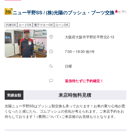
1位
-
(-件)
ニュー平野SS / (株)光陽のブッシュ・ブーツ交換
代車OK
カードOK
電子マネーOK
ローンOK
大阪府大阪市平野区平野北2-12
7:00 ~ 19:30 他1件
日曜
返信待たずに予約確定！
来店時無料見積
実績金額
光陽ニュー平野SSはブッシュ類交換も承っております！お車の乗り心地が悪
くなったと感じたら、ゴムブッシュの劣化が考えられます。ご来店予約をお
待ちしております！<費用について>ご来店後のお見積もりとなります。