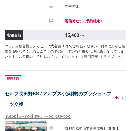
営業時間：9:00~19:00
年中無休
返信待たずに予約確定！
15,400
実績金額
円
〜
ブッシュ類交換はメガセルフ武道館SSまでご相談ください！お車にかかる衝
撃を吸収してくれるゴムですので劣化していると乗り心地が悪くなってしま
います。お客様のご予約をお待ちしております！<費用目安>ドライブシャフ
トブーツ交換15,400円
即時予約
セルフ長田野SS / アルプス小浜(株)のブッシュ・ブ
-
(-件)
ーツ交換
代車OK
カードOK
電子マネーOK
QR決済OK
京都府福知山市東佳屋野町1878-1