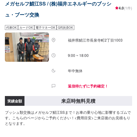
メガセルフ鯖江SS / (株)福井エネルギーのブッシ
4.0
(1件)
ュ・ブーツ交換
代車OK
カードOK
電子マネーOK
QR決済OK
福井県鯖江市長泉寺町2丁目1003
9:00 ~ 18:00
年中無休
返信待たずに予約確定！
来店時無料見積
実績金額
ブッシュ類交換はメガセルフ鯖江SSまで！お車の乗り心地に影響するゴムで
す。こちらのページからご予約ください！<費用目安>ご来店後のお見積もり
となります。