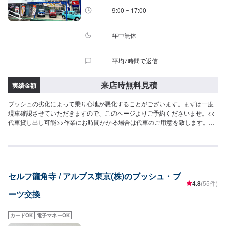
9:00 ~ 17:00
年中無休
平均7時間で返信
来店時無料見積
実績金額
ブッシュの劣化によって乗り心地が悪化することがございます。まずは一度
現車確認させていただきますので、このページよりご予約くださいませ。<<
代車貸し出し可能>>作業にお時間かかる場合は代車のご用意を致します。お
気軽にお申し付けくださいませ。<<フリードリンクやキッズルームも完備>>
お見積もりのお客さまや、家族連れの方にも快適に過ごすことができるよう
心がけております。<<経験豊富な資格保持者が多数>>自動車検査員が5名、
二級整備士が5名、車体整備士が1名と、多数の従業員が在籍しております。
車検だけでなく、整備や修理の際もお客さまのお車を受け入れる万全の体制
セルフ龍角寺 / アルプス東京(株)のブッシュ・ブ
を整えております。どんな些細なことでもご相談くださいませ。皆様のご予
4.8
(55件)
約・ご来店を心よりお待ちしております！
ーツ交換
カードOK
電子マネーOK