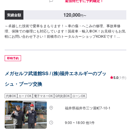
返信待たずに予約確定！
120,000
実績金額
円
〜
～卓越した技術で愛車をまもります！～車の傷・へこみの修理、事故車修
理、保険での修理にも対応しています！国産車・輸入車OK！お見積りもお気
軽にお問い合わせ下さい！前橋市のトータルカーショップKOIKEです！
KOIKEでは高い技術力を持っている職人のみならず自動車の歪みを3次元計測
できる世界初のコンピューター計測診断システムTOUCHや国内外を問わず多
種多様な自動車を骨格(フレーム)修正作業することができる3Dジグ修正機
SERIE100の両方を所有しており、全ての復元作業に妥協しない高い技術力
即時予約
と最新設備を揃え完成度の高い修理をご提供します。国産車はもちろん、輸
入車修理もお任せください。他店に修理を断られてしまったお車でも、まず
メガセルフ武道館SS / (株)福井エネルギーのブッ
はお気軽にご相談ください！--------------------------------------------------【1】オフ
5.0
(1件)
ァーにてお問い合わせ【2】お見積り【3】お見積りにご納得いただければ作
シュ・ブーツ交換
業開始【4】仕上がり次第納車-----納期について-----納期は通常1日～2日程度
で納車となります。(要相談)納期は前後する場合がございます。予めご了承く
ださい。-----パーツ持ち込みについて-----パーツの持ち込み可能です。オファ
代車OK
カードOK
電子マネーOK
QR決済OK
ローンOK
ーにて詳細をお願い致します。-----代車について-----無料の代車をご用意して
います。お車の作業中は代車をご利用ください。※代車の燃料代はお客様にご
福井県福井市三ツ屋町7-10-1
負担いただいております。-----ご来店時の注意、受付方法-----JR前橋大島駅北
口から北西方向へ進み1つ目の交差点を右に次の交差点を左に進むと右側に工
場があります。駐車スペースは事務所がございますので事務所裏の空いてい
9:00 ~ 18:00 他1件
るスペースに駐車してください。事務所内に受付がいますのでメンテモで予
約しましたとお伝えください。【定休日・営業時間】定休日：日曜日、祝日