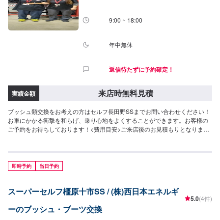
9:00 ~ 18:00
年中無休
返信待たずに予約確定！
来店時無料見積
実績金額
ブッシュ類交換をお考えの方はセルフ長田野SSまでお問い合わせください！
お車にかかる衝撃を和らげ、乗り心地をよくすることができます。お客様の
ご予約をお待ちしております！<費用目安>ご来店後のお見積もりとなりま
す。
即時予約
当日予約
スーパーセルフ橿原十市SS / (株)西日本エネルギ
5.0
(4件)
ーのブッシュ・ブーツ交換