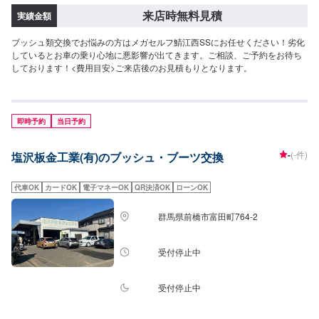
来店時無料見積
実績金額
ブッシュ類交換でお悩みの方はメガセルフ鯖江西SSにお任せください！劣化
しているとお車の乗り心地に悪影響が出てきます。ご相談、ご予約をお待ち
しております！<費用目安>ご来店後のお見積もりとなります。
即時予約
当日予約
-
(-件)
塩沢板金工業(有)のブッシュ・ブーツ交換
代車OK
カードOK
電子マネーOK
QR決済OK
ローンOK
群馬県前橋市富田町764-2
受付停止中
受付停止中