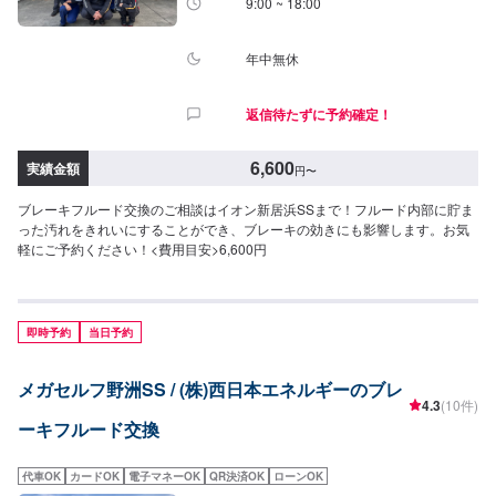
9:00 ~ 18:00
年中無休
返信待たずに予約確定！
6,600
実績金額
円
〜
ブレーキフルード交換のご相談はイオン新居浜SSまで！フルード内部に貯ま
った汚れをきれいにすることができ、ブレーキの効きにも影響します。お気
軽にご予約ください！<費用目安>6,600円
即時予約
当日予約
メガセルフ野洲SS / (株)西日本エネルギーのブレ
4.3
(10件)
ーキフルード交換
代車OK
カードOK
電子マネーOK
QR決済OK
ローンOK