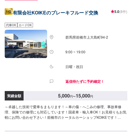
1位
5.0
(8件)
有限会社KOIKEのブレーキフルード交換
代車OK
カードOK
群馬県前橋市上大島町94-2
9:00 ~ 19:00
日曜・祝日
返信待たずに予約確定！
5,000
15,000
実績金額
円
〜
円
～卓越した技術で愛車をまもります！～車の傷・へこみの修理、事故車修
理、保険での修理にも対応しています！国産車・輸入車OK！お見積りもお気
軽にお問い合わせ下さい！前橋市のトータルカーショップKOIKEです！
KOIKEでは高い技術力を持っている職人のみならず自動車の歪みを3次元計測
できる世界初のコンピューター計測診断システムTOUCHや国内外を問わず多