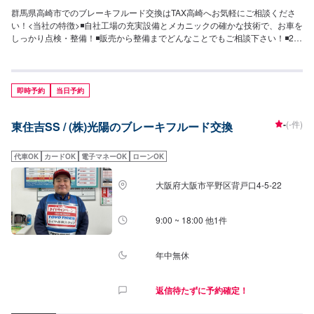
群馬県高崎市でのブレーキフルード交換はTAX高崎へお気軽にご相談くださ
い！<当社の特徴>◾自社工場の充実設備とメカニックの確かな技術で、お車を
しっかり点検・整備！◾販売から整備までどんなことでもご相談下さい！◾24
時間対応の無料コールセンターを完備。おクルマのトラブルにいつでも対応
いたします！<お客様のご予算やご希望の時間に応じてプランをご提案！>★
安く済ませたい…★時間があまり取れない…★車が動かなくなってしまっ
た…などのご相談もお気軽にどうぞ！【1】オファーにてお問い合わせ【2】
即時予約
当日予約
お見積り【3】お見積りにご納得いただければ作業開始【4】仕上がり次第納
車-----納期について-----納期は通常1時間程度で納車となります。(要相談)納期
-
(-件)
東住吉SS / (株)光陽のブレーキフルード交換
は前後する場合がございます。予めご了承ください。-----代車について-----無
料の代車をご用意しています。お車の作業中は代車をご利用ください。※代車
の燃料代はお客様にご負担いただいております。-----ご来店時の注意、受付方
代車OK
カードOK
電子マネーOK
ローンOK
法-----入庫の際はお気をつけてお越しください。駐車スペースは事務所前の空
いているスペースに駐車してください。受付はスタッフへ「メンテモで予約
大阪府大阪市平野区背戸口4-5-22
しました」とお伝えください。ご案内いたします。【定休日・営業時間】定
休日：月曜日営業時間：9:00~19:00※日曜日のみ9:00~18:00
9:00 ~ 18:00 他1件
年中無休
返信待たずに予約確定！