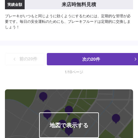
来店時無料見積
実績金額
ブレーキがいつもと同じように効くようにするためには、定期的な管理が必
要です。毎日の安全運転のためにも、ブレーキフルードは定期的に交換しま
しょう！
次の
20
件
前の
20
件
1
/
10
ページ
地図で表示する