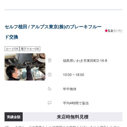
後付けにて福祉車両に改造する事業を行っております。車内パネルやドアミ
ラーカバーなどにリアルなプリントを施す【水圧転写】のサービスなども扱
っています。自分らしい車との付き合い方を全力でサポートいたしますの
で、どうぞお気軽にお問い合わせください。《お気軽にご相談ください》◆
様々な整備に柔軟に対応いたします！◆細かいメニューやコースが充実
セルフ植田 / アルプス東京(株)のブレーキフルー
◆【水圧転写】で自分らしい車へ◆福祉住環境コーディネーターの資格も持
5.0
(81件)
ち合わせたエンジニア--------------------【1】オファーにてお問い合わせ【2】
ド交換
お見積り【3】お見積りにご納得いただければ作業開始【4】仕上がり次第納
車《パーツの持ち込み》●新品パーツ可●中古パーツ可パーツの詳細・お写真
など、オファーにて詳細をご入力ください。型番・取り扱い説明書のお写真
カードOK
電子マネーOK
をお送りいただきますと、スムーズにご案内可能です。《代車について》●代
車の無料貸し出し有り福祉車両の代車もございますので、福祉車両をご希望
福島県いわき市東田町2-16-8
の場合はお申し付けください。《注意》※写真は見本です。※車種やグレード
などにより、金額・納車時期が変わります。予めご了承ください。【定休
日・営業時間】定休日：日曜日、祝日、第三土曜日営業時間：9:00~18:00
10:00 ~ 18:00
年中無休
平均4時間で返信
来店時無料見積
実績金額