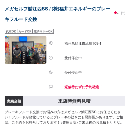
メガセルフ鯖江西SS / (株)福井エネルギーのブレー
-
(-件)
キフルード交換
代車OK
カードOK
電子マネーOK
福井県鯖江市糺町109-1
受付停止中
受付停止中
返信待たずに予約確定！
来店時無料見積
実績金額
ブレーキフルード交換でお悩みの方はメガセルフ鯖江西SSにお任せくださ
い！フルードが劣化しているとブレーキの効きにも悪影響があります。ご相
談、ご予約をお待ちしております！<費用目安>ご来店後のお見積もりとなり
ます。