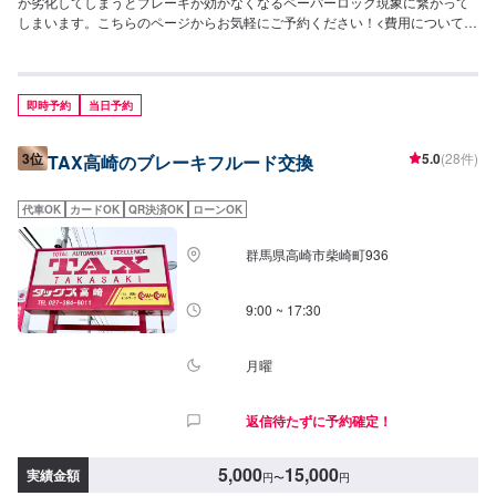
が劣化してしまうとブレーキが効かなくなるペーパーロック現象に繋がって
しまいます。こちらのページからお気軽にご予約ください！<費用について>
ご来店後のお見積もりとなります。
即時予約
当日予約
3位
5.0
(28件)
TAX高崎のブレーキフルード交換
代車OK
カードOK
QR決済OK
ローンOK
群馬県高崎市柴崎町936
9:00 ~ 17:30
月曜
返信待たずに予約確定！
5,000
15,000
実績金額
円
〜
円