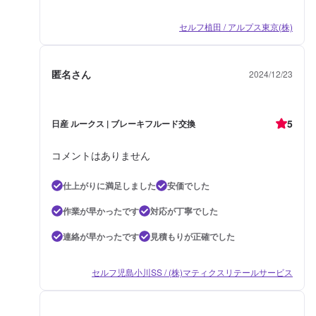
セルフ植田 / アルプス東京(株)
匿名さん
2024/12/23
5
日産 ルークス | ブレーキフルード交換
コメントはありません
仕上がりに満足しました
安価でした
作業が早かったです
対応が丁寧でした
連絡が早かったです
見積もりが正確でした
セルフ児島小川SS / (株)マティクスリテールサービス