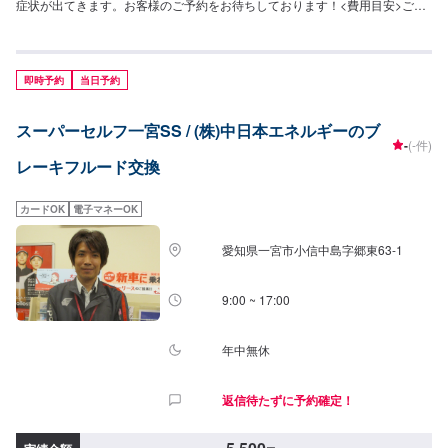
症状が出てきます。お客様のご予約をお待ちしております！<費用目安>ご来
店後のお見積もりとなります。
即時予約
当日予約
スーパーセルフ一宮SS / (株)中日本エネルギーのブ
-
(-件)
レーキフルード交換
カードOK
電子マネーOK
愛知県一宮市小信中島字郷東63-1
9:00 ~ 17:00
年中無休
返信待たずに予約確定！