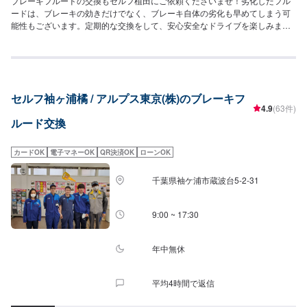
ブレーキフルードの交換もセルフ植田にご依頼くださいませ！劣化したフル
ードは、ブレーキの効きだけでなく、ブレーキ自体の劣化も早めてしまう可
能性もございます。定期的な交換をして、安心安全なドライブを楽しみまし
ょう！
セルフ袖ヶ浦橘 / アルプス東京(株)のブレーキフ
4.9
(63件)
ルード交換
カードOK
電子マネーOK
QR決済OK
ローンOK
千葉県袖ケ浦市蔵波台5-2-31
9:00 ~ 17:30
年中無休
平均4時間で返信