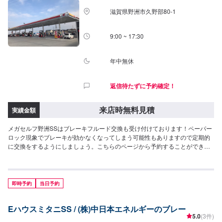
滋賀県野洲市久野部80-1
9:00 ~ 17:30
年中無休
返信待たずに予約確定！
来店時無料見積
実績金額
メガセルフ野洲SSはブレーキフルード交換も受け付けております！ペーパー
ロック現象でブレーキが効かなくなってしまう可能性もありますので定期的
に交換をするようにしましょう。こちらのページから予約することができま
す！<費用目安>ご来店後のお見積もりとなります。
即時予約
当日予約
EハウスミタニSS / (株)中日本エネルギーのブレー
5.0
(3件)