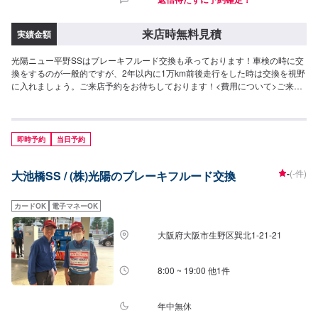
来店時無料見積
実績金額
光陽ニュー平野SSはブレーキフルード交換も承っております！車検の時に交
換をするのが一般的ですが、2年以内に1万km前後走行をした時は交換を視野
に入れましょう。ご来店予約をお待ちしております！<費用について>ご来店
後のお見積もりとなります。
即時予約
当日予約
-
(-件)
大池橋SS / (株)光陽のブレーキフルード交換
カードOK
電子マネーOK
大阪府大阪市生野区巽北1-21-21
8:00 ~ 19:00 他1件
年中無休