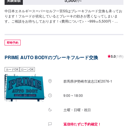
5,500
実績金額
円
〜
中日本エネルギースーパーセルフ一宮SSはブレーキフルード交換も承ってお
ります！フルードが劣化しているとブレーキの効きが悪くなってしまいま
す。ご相談をお待ちしております！<費用について>・~999㏄5,500円・
~1,999cc5,500円・~2,999㏄6,600円・3,000㏄~6,600円
即時予約
5.0
(1件)
PRIME AUTO BODYのブレーキフルード交換
カードOK
ローンOK
群馬県伊勢崎市波志江町2076-1
9:00 ~ 18:00
土曜・日曜・祝日
返信待たずに予約確定！