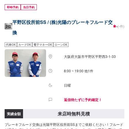
種多様な自動車を骨格(フレーム)修正作業することができる3Dジグ修正機
SERIE100の両方を所有しており、全ての復元作業に妥協しない高い技術力
即時予約
当日予約
と最新設備を揃え完成度の高い修理をご提供します。国産車はもちろん、輸
入車修理もお任せください。他店に修理を断られてしまったお車でも、まず
平野区役所前SS / (株)光陽のブレーキフルード交
はお気軽にご相談ください！--------------------------------------------------【1】オフ
2位
-
(-件)
ァーにてお問い合わせ【2】お見積り【3】お見積りにご納得いただければ作
換
業開始【4】仕上がり次第納車-----納期について-----納期は通常1日～2日程度
で納車となります。(要相談)納期は前後する場合がございます。予めご了承く
ださい。-----パーツ持ち込みについて-----パーツの持ち込み可能です。オファ
代車OK
カードOK
電子マネーOK
ローンOK
ーにて詳細をお願い致します。-----代車について-----無料の代車をご用意して
います。お車の作業中は代車をご利用ください。※代車の燃料代はお客様にご
大阪府大阪市平野区平野西3-1-33
負担いただいております。-----ご来店時の注意、受付方法-----JR前橋大島駅北
口から北西方向へ進み1つ目の交差点を右に次の交差点を左に進むと右側に工
場があります。駐車スペースは事務所がございますので事務所裏の空いてい
8:00 ~ 19:00 他1件
るスペースに駐車してください。事務所内に受付がいますのでメンテモで予
約しましたとお伝えください。【定休日・営業時間】定休日：日曜日、祝日
営業時間：9:00~19:00
日曜
返信待たずに予約確定！
来店時無料見積
実績金額
ブレーキフルード交換は光陽平野区役所前SSまでご依頼ください！フルード