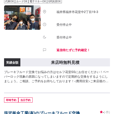
代車OK
カードOK
電子マネーOK
QR決済OK
福井県福井市花堂中2丁目19-3
受付停止中
受付停止中
返信待たずに予約確定！
来店時無料見積
実績金額
ブレーキフルード交換でお悩みの方はセルフ花堂SSにお任せください！ペー
パーロック現象の原因になってしまいますので定期的な交換をするようにし
ましょう。ご相談、ご予約をお待ちしております！<費用目安>ご来店後のお
見積もりとなります。
即時予約
当日予約
-
(-件)
塩沢板金工業(有)のブレーキフルード交換