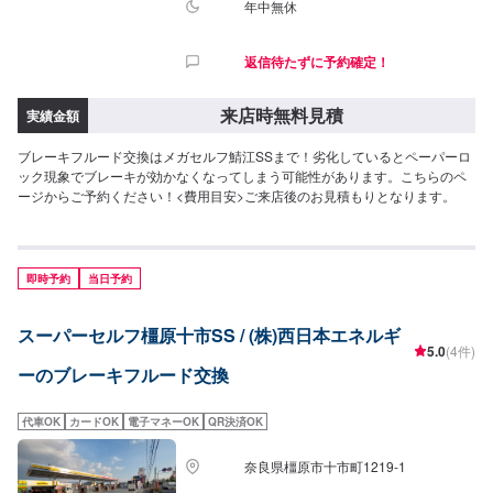
年中無休
返信待たずに予約確定！
来店時無料見積
実績金額
ブレーキフルード交換はメガセルフ鯖江SSまで！劣化しているとペーパーロ
ック現象でブレーキが効かなくなってしまう可能性があります。こちらのペ
ージからご予約ください！<費用目安>ご来店後のお見積もりとなります。
即時予約
当日予約
スーパーセルフ橿原十市SS / (株)西日本エネルギ
5.0
(4件)
ーのブレーキフルード交換
代車OK
カードOK
電子マネーOK
QR決済OK
奈良県橿原市十市町1219-1