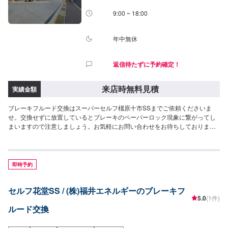
9:00 ~ 18:00
年中無休
返信待たずに予約確定！
来店時無料見積
実績金額
ブレーキフルード交換はスーパーセルフ橿原十市SSまでご依頼くださいま
せ。交換せずに放置しているとブレーキのペーパーロック現象に繋がってし
まいますので注意しましょう。お気軽にお問い合わせをお待ちしておりま
す。<費用目安>ご来店後のお見積もりとなります。
即時予約
セルフ花堂SS / (株)福井エネルギーのブレーキフ
5.0
(1件)
ルード交換