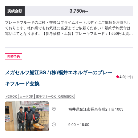
3,750
実績金額
円
〜
ブレーキフルードの点検・交換はプライムオートボディにご依頼をお待ちし
ております。軽作業でもお気軽に当店までご依頼ください！最終予約受付は
電話にてとなります。【参考価格・工賃】ブレーキフルード：1,650円工賃：
2,200円
即時予約
メガセルフ鯖江SS / (株)福井エネルギーのブレー
4.0
(1件)
キフルード交換
代車OK
カードOK
電子マネーOK
QR決済OK
福井県鯖江市長泉寺町2丁目1003
9:00 ~ 18:00