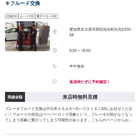
キフルード交換
代車OK
カードOK
電子マネーOK
愛知県名古屋市西区稲生町杁先2200-
58
9:00 ~ 18:00
年中無休
返信待たずに予約確定！
来店時無料見積
実績金額
ブレーキフルード交換は中日本エネルギーEハウスミタニSSにお任せくださ
い！フルードの劣化はペーパーロック現象という、ブレーキが効かなくなっ
てしまう現象に繋がってしまう可能性があります。こちらのページからお気
軽にご予約ください！<費用について>ご来店後のお見積もりとなります。