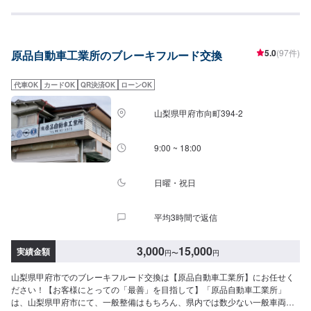
5.0
(97件)
原品自動車工業所のブレーキフルード交換
代車OK
カードOK
QR決済OK
ローンOK
山梨県甲府市向町394-2
9:00 ~ 18:00
日曜・祝日
平均3時間で返信
3,000
15,000
実績金額
円
〜
円
山梨県甲府市でのブレーキフルード交換は【原品自動車工業所】にお任せく
ださい！【お客様にとっての「最善」を目指して】「原品自動車工業所」
は、山梨県甲府市にて、一般整備はもちろん、県内では数少ない一般車両を