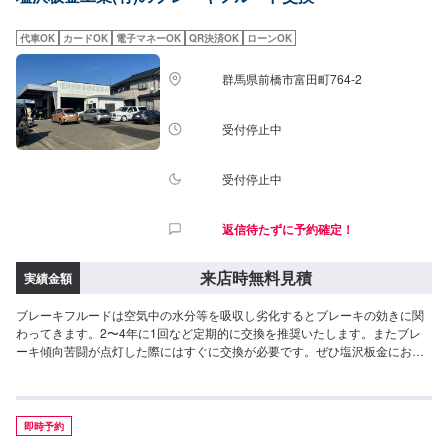
代車OK
カードOK
電子マネーOK
QR決済OK
ローンOK
群馬県前橋市富田町764-2
受付停止中
受付停止中
返信待たずに予約確定！
来店時無料見積
実績金額
ブレーキフルードは空気中の水分等を吸収し劣化するとブレーキの効きに関
わってきます。2〜4年に1回など定期的に交換を推奨いたします。またブレ
ーキ傾向苦闘が点灯した際にはすぐに交換が必要です。ぜひ塩沢板金にお任
せください。
即時予約