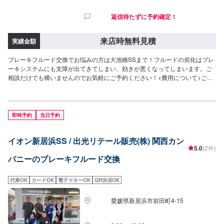
返信待たずに予約確定！
来店時無料見積
実績金額
ブレーキフルード交換でお悩みの方は大池橋SSまで！フルードの劣化はブレ
ーキシステムにも支障が出てきてしまい、効きが悪くなってしまいます。ご
相談だけでも構いませんのでお気軽にご予約ください！<費用について>ご来
店後のお見積もりとなります。
即時予約
当日予約
イオン新居浜SS / 出光リテール販売(株) 関西カン
5.0
(2件)
パニーのブレーキフルード交換
代車OK
カードOK
電子マネーOK
QR決済OK
愛媛県新居浜市前田町4-15