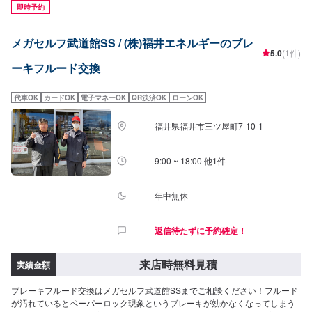
即時予約
メガセルフ武道館SS / (株)福井エネルギーのブレ
5.0
(1件)
ーキフルード交換
代車OK
カードOK
電子マネーOK
QR決済OK
ローンOK
福井県福井市三ツ屋町7-10-1
9:00 ~ 18:00 他1件
年中無休
返信待たずに予約確定！
来店時無料見積
実績金額
ブレーキフルード交換はメガセルフ武道館SSまでご相談ください！フルード
が汚れているとペーパーロック現象というブレーキが効かなくなってしまう