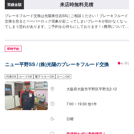
来店時無料見積
実績金額
ブレーキフルード交換は光陽東住吉SSにご相談ください！ブレーキフルード
交換を怠るとペーパーロック現象が起こってしまいブレーキが効かなくなっ
てしまう恐れがあります。ご予約を心待ちにしております！<費用について>
ご来店後のお見積もりとなります。
即時予約
-
(-件)
ニュー平野SS / (株)光陽のブレーキフルード交換
代車OK
カードOK
電子マネーOK
ローンOK
大阪府大阪市平野区平野北2-12
7:00 ~ 19:30 他1件
日曜
返信待たずに予約確定！