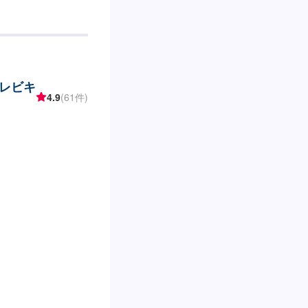
に改造する事業を行
どにリアルなプリン
ます。自分らしい車
、どうぞお気軽にお
》◆様々な整備に柔
が充実◆【水圧転
レビキ
ターの資格も持ち合
4.9
(61件)
ァーにてお問い合わ
ければ作業開始【4】
ーツ可●中古パーツ可
ご入力ください。型
すと、スムーズにご
し出し有り福祉車両
合はお申し付けくだ
ードなどにより、金
。【定休日・営業時
00~18:00