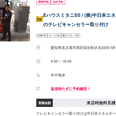
即時予約
当日予約
EハウスミタニSS / (株)中日本エ
1位
のテレビキャンセラー取り付け
代車OK
カードOK
電子マネーOK
愛知県名古屋市西区稲生町杁先2200-58
9:00 ~ 18:00
年中無休
返信待たずに予約確定！
来店時無料見積
実績金額
テレビキャンセラー取り付けは中日本エネルギー