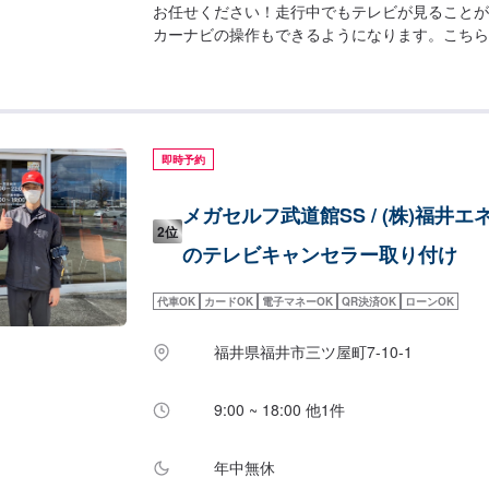
お任せください！走行中でもテレビが見ることが
カーナビの操作もできるようになります。こちら
にご予約ください！<費用について>ご来店後の
す。
即時予約
メガセルフ武道館SS / (株)福井エ
2位
のテレビキャンセラー取り付け
代車OK
カードOK
電子マネーOK
QR決済OK
ローンOK
福井県福井市三ツ屋町7-10-1
9:00 ~ 18:00 他1件
年中無休