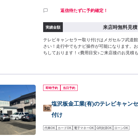
返信待たずに予約確定！
来店時無料見積
実績金額
テレビキャンセラー取り付けはメガセルフ武道館
さい！走行中でもナビ操作が可能になります。お
ちしております！<費用目安>ご来店後のお見積
即時予約
当日予約
塩沢板金工業(有)のテレビキャン
3位
付け
代車OK
カードOK
電子マネーOK
QR決済OK
ローンOK