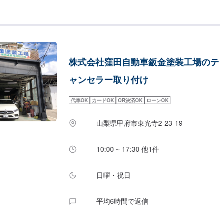
県内では数少ない一般車両を後付けにて福祉車両
っております。車内パネルやドアミラーカバーな
トを施す【水圧転写】のサービスなども扱ってい
との付き合い方を全力でサポートいたしますので
問い合わせください。《お気軽にご相談ください
軟に対応いたします！◆細かいメニューやコース
株式会社窪田自動車鈑金塗装工場のテ
写】で自分らしい車へ◆福祉住環境コーディネー
わせたエンジニアーーーーーーーーー【1】オフ
ャンセラー取り付け
せ【2】お見積り【3】お見積りにご納得いただ
仕上がり次第納車《パーツの持ち込み》●新品パ
代車OK
カードOK
QR決済OK
ローンOK
パーツの詳細・お写真など、オファーにて詳細を
番・取り扱い説明書のお写真をお送りいただきま
山梨県甲府市東光寺2-23-19
案内可能です。《代車について》●代車の無料貸
の代車もございますので、福祉車両をご希望の場
さい。《注意》※写真は見本です。※車種やグレ
10:00 ~ 17:30 他1件
額・納車時期が変わります。予めご了承ください
間】定休日：日曜日、祝日、第三土曜日営業時間：9:
日曜・祝日
平均6時間で返信