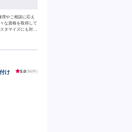
る修理やご相談に応え
々な資格を取得して
スタマイズにも対応
りやすくご説明し、
ます。また、スタッ
で、お客様の疑問や
ひお客様の大切なお
てお問い合わせ【2】
業開始【4】仕上がり
付け
5.0
(96件)
間中は代車を無料で
担いただきます。※写
りますので、予めご
曜日、祝日営業時