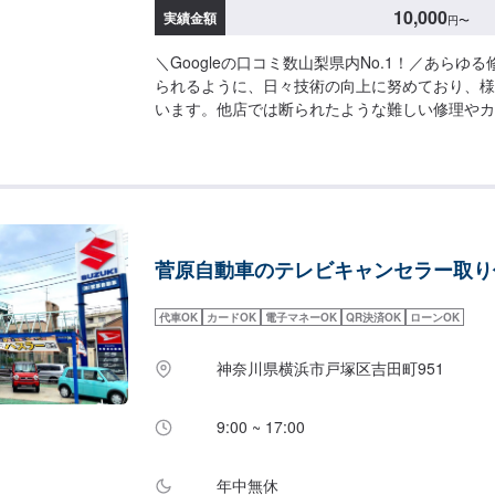
10,000
実績金額
円
〜
＼Googleの口コミ数山梨県内No.1！／あらゆ
られるように、日々技術の向上に努めており、様
います。他店では断られたような難しい修理やカ
可能です。当店では分かりづらい修理費用をわか
納得の行く修理を行っていけるよう心がけており
フの知識・技術の教育にも力を入れておりますの
不安にご納得いただくまでご説明いたします。ぜ
車を私たちにお任せください。【1】オファーに
お見積り【3】お見積りにご納得いただければ作
菅原自動車のテレビキャンセラー取り
次第納車《代車について》修理・メンテナンス期
手配しております。※ガソリン代はお客様にご負
真は見本です。状態や車種などにより金額が変わ
代車OK
カードOK
電子マネーOK
QR決済OK
ローンOK
了承ください。【定休日・営業時間】定休日：日
間：9:00~18:00
神奈川県横浜市戸塚区吉田町951
9:00 ~ 17:00
年中無休