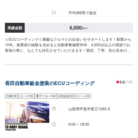
平均3時間で返信
6,000
実績金額
円
〜
☆ECUコーディング☆素敵なクルマとの出会いをサポートします！創業から
15年。創業前の経験を含めると自動車整備歴30年、4,500台以上の実績でお
客様の車に、なんでも対応させていただきます！親切、丁寧、安心安全の
TOTALAUTORYUにぜひお越しください！-----------------------------------------------
---【1】オファーにてお問い合わせ【2】お見積り【3】お見積りにご納得い
ただければ作業開始【4】仕上がり次第納車☆持ち込みパーツへの交換も可能
です☆新品・中古パーツなどの持ち込みも可能です。オファーにて写真や詳
細をご入力いただきますとスムーズです。☆代車について☆修理時の代車は
5.0
(7件)
長田自動車鈑金塗装のECUコーディング
無料です。修理時は代車をご利用ください。燃料代はお客様のご負担となり
ます。予め、ご了承ください。【定休日・営業時間】定休日：日曜日、祝日
営業時間：9:00~19:00
代車OK
カードOK
電子マネーOK
QR決済OK
ローンOK
山梨県甲斐市竜王1265-3
9:00 ~ 18:00