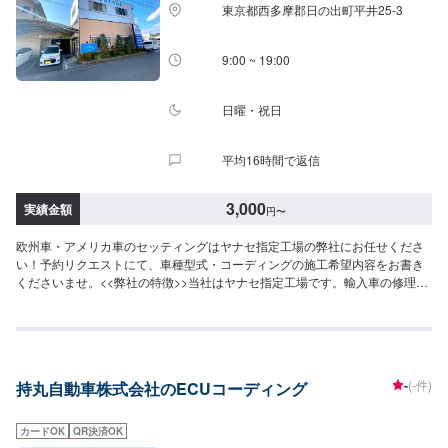
東京都西多摩郡日の出町平井25-3
い。受付はスタッフへ「メンテモで予約しました」とお伝えください。ご案
内いたします。【定休日・営業時間】定休日：日曜、祝日営業時間：
8:00~18:00
9:00 ~ 19:00
日曜・祝日
平均16時間で返信
3,000
実績金額
円
〜
欧州車・アメリカ車のセッティングはヤナセ指定工場の弊社にお任せくださ
い！予約リクエストにて、車種型式・コーディングの施工希望内容をお書き
くださいませ。<<弊社の特徴>>当社はヤナセ指定工場です。輸入車の修理・
整備を強みとしております。日本車・ドイツ車・イタリア車・アメリカ車・
電気自動車のことならお任せください！<<代車について>>工場の代車を26台
ご用意しております。お時間かかる場合にも安心です。<<国家資格を持った
整備士が多数在籍>>二級整備士・三級整備士が多数在籍しております。愛車
の不具合・気になるところはなんでもご相談ください！
-
(-件)
持丸自動車株式会社のECUコーディング
カードOK
QR決済OK