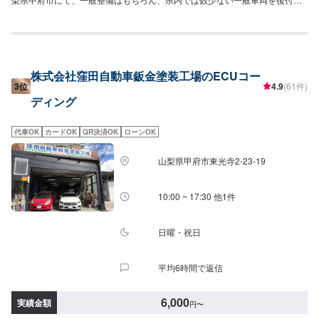
にて福祉車両に改造する事業を行っております。車内パネルやドアミラーカ
バーなどにリアルなプリントを施す【水圧転写】のサービスなども扱ってい
ます。自分らしい車との付き合い方を全力でサポートいたしますので、どう
ぞお気軽にお問い合わせください。《お気軽にご相談ください》◆様々な整
備に柔軟に対応いたします！◆細かいメニューやコースが充実◆【水圧転
株式会社窪田自動車鈑金塗装工場のECUコー
写】で自分らしい車へ◆福祉住環境コーディネーターの資格も持ち合わせた
3位
4.9
(61件)
エンジニア--------------------【1】オファーにてお問い合わせ【2】お見積り
ディング
【3】お見積りにご納得いただければ作業開始【4】仕上がり次第納車《パー
ツの持ち込み》●新品パーツ可●中古パーツ可パーツの詳細・お写真など、オ
ファーにて詳細をご入力ください。型番・取り扱い説明書のお写真をお送り
代車OK
カードOK
QR決済OK
ローンOK
いただきますと、スムーズにご案内可能です。《代車について》●代車の無料
貸し出し有り福祉車両の代車もございますので、福祉車両をご希望の場合は
山梨県甲府市東光寺2-23-19
お申し付けください。《注意》※写真は見本です。※車種やグレードなどによ
り、金額・納車時期が変わります。予めご了承ください。【定休日・営業時
間】定休日：日曜日、祝日、第三土曜日営業時間：9:00~18:00
10:00 ~ 17:30 他1件
日曜・祝日
平均6時間で返信
6,000
実績金額
円
〜