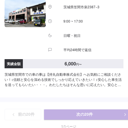
茨城県笠間市泉2387−3
9:00 ~ 17:00
日曜・祝日
平均24時間で返信
6,000
実績金額
円
〜
茨城県笠間市での車の事は【持丸自動車株式会社】へお気軽にご相談くださ
い！<信頼と安心を深める技術でしっかり応えていきたい！>安心した車生活
を送ってもらいたい・・・。わたしたちはそんな思いに応えたい。安心と
「快適な空間」を願うあなたのために、整備・修理をご提案していきます。
私たちの仕事は、お客様からいただいた「信頼」という目に見えない絆で繋
がっています。なぜならお客様には、仕事の内容のほとんどは見えないもの
だからです。だからこそひとつひとつ大切に愛情をかけていきたい！信頼を
深める技術でしっかり応えていきたい！そんな気持ちで仕事をしています。
前の
20
件
次の
20
件
ご相談もお気軽にどうぞ！【1】オファーにてお問い合わせ【2】お見積り
【3】お見積りにご納得いただければ作業開始【4】仕上がり次第納車-----納
期について-----納期は通常即日で納車となります。(要相談)納期は前後する場
1
/
1
ページ