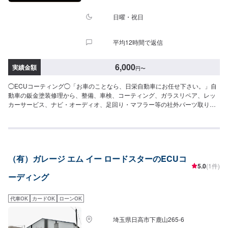
日曜・祝日
平均12時間で返信
6,000
実績金額
円
〜
◯ECUコーティング◯「お車のことなら、日栄自動車にお任せ下さい。」自
動車の鈑金塗装修理から、整備、車検、コーティング、ガラスリペア、レッ
カーサービス、ナビ・オーディオ、足回り・マフラー等の社外パーツ取り付
けまで、自動車の事は何でもお任せ下さい！自動車鈑金塗装・修理、国産
車、外車の傷、へこみ、保険事故（車両保険、対物保険など）も承ります。
こすり傷、へこみ、クリア剥げを鈑金で修理いたします。--------------------------
------------------------【1】オファーにてお問い合わせ【2】お見積り【3】お見
積りにご納得いただければ作業開始【4】仕上がり次第納車◯代車について◯
（有）ガレージ エム イー ロードスターのECUコ
代車無料貸出しております。作業中は代車をご利用ください。燃料代はお客
5.0
(1件)
様にご負担頂いております。【定休日・営業時間】定休日：日曜日、祝日営
ーディング
業時間：9:00~18:00
代車OK
カードOK
ローンOK
埼玉県日高市下鹿山265-6