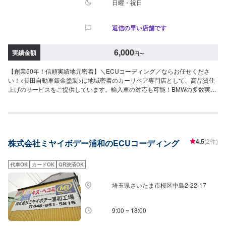
日曜・祝日
返信の早い店舗です
6,000
実績金額
円
〜
【創業50年！信頼実績地元密着】＼ECUコーディング／ならお任せくださ
い！<長田自動車鈑金塗装>は地域密着のカーリペア専門店として、高品質仕
上げのサービスをご提供しています。輸入車の対応も可能！BMWの多数実績
があります！修理方法や納車時期など、お客様のご要望にできるだけ対応さ
せていただきますので、お気軽にご相談ください！-----------------------------------
-------------------【1】オファーにてお問い合わせ【2】お見積り【3】お見積り
にご納得いただければ作業開始【4】仕上がり次第納車【代車】お車をお預か
りしている間は、代車を無料にて貸し出しております。※燃料はお客様にご負
4.5
(2件)
株式会社ミヤイボデー浦和のECUコーディング
担頂いております。【部品について】新品・中古パーツの持ち込み可能で
す！オファーにて、お写真や詳細情報をお送りください。部品販売も可能で
す！購入をご希望の場合には、車種・車検証などのお写真をお送りいただ
代車OK
カードOK
QR決済OK
き、オファー備考欄にて事前にお伝えいただきますとスムーズです。よろし
くお願いいたします。【注意（必ずご確認ください）】※車種や状態などによ
埼玉県さいたま市桜区中島2-22-17
り納車時期が異なり、内容によってはお客様のご希望に沿えない場合もござ
います。※内容などにより、代車の貸し出しが出来かねる場合もございます。
予めご了承ください。【定休日・営業時間】定休日：日曜日営業時間：
9:00 ~ 18:00
9:00~18:00