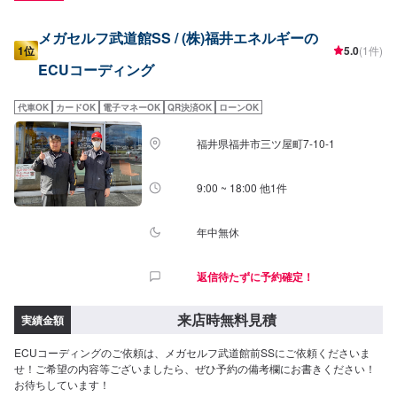
メガセルフ武道館SS / (株)福井エネルギーの
1位
5.0
(1件)
ECUコーディング
代車OK
カードOK
電子マネーOK
QR決済OK
ローンOK
福井県福井市三ツ屋町7-10-1
9:00 ~ 18:00 他1件
年中無休
返信待たずに予約確定！
来店時無料見積
実績金額
ECUコーディングのご依頼は、メガセルフ武道館前SSにご依頼くださいま
せ！ご希望の内容等ございましたら、ぜひ予約の備考欄にお書きください！
お待ちしています！