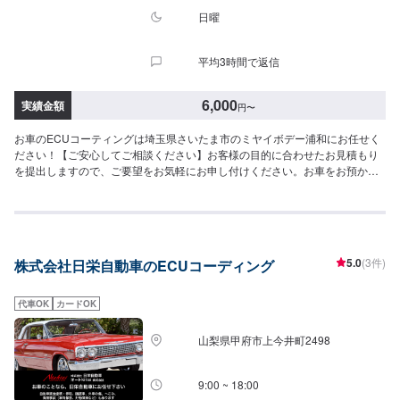
日曜
平均3時間で返信
6,000
実績金額
円
〜
お車のECUコーティングは埼玉県さいたま市のミヤイボデー浦和にお任せく
ださい！【ご安心してご相談ください】お客様の目的に合わせたお見積もり
を提出しますので、ご要望をお気軽にお申し付けください。お車をお預かり
して、独自の判断で作業をするようなことは一切ございません。お客様お一
人おひとりのカーライフに合わせた細かいお見積もりを作成いたします。お
車のことでご不明な点や、不安な点はしっかり伺い、丁寧に説明させていた
だきますので、ご安心してご相談ください。【作業の流れ】【1】お問い合わ
せ【2】車の確認・お見積もりの作成【3】車のお預かり【4】修理開始【5】
5.0
(3件)
株式会社日栄自動車のECUコーディング
修理終了・お支払い【6】アフターサポート【代車について】作業中にお車が
必要なお客様には、代車をお出しすることもできますので事前にご相談くだ
さい。代車は、ご希望の車種がお選びいただけ、ほぼすべてにETC、ナビが
代車OK
カードOK
付いております。※代車の燃料代はお客様にご負担いただいております。【定
休日・営業時間】定休日：不定休日曜日はお問い合わせください。営業時
山梨県甲府市上今井町2498
間：9:00~18:00
9:00 ~ 18:00