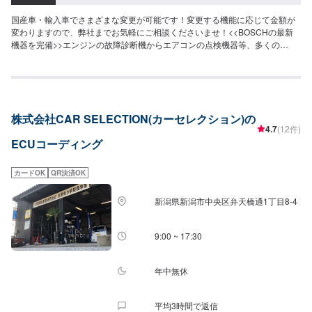
国産車・輸入車でさまざまな変更が可能です！変更する機能に応じて金額が
変わりますので、弊社までお気軽にご相談くださいませ！<<BOSCHの最新
機器を完備>>エンジンの故障診断機からエアコンの点検機器等、多くの
BOSCH(ボッシュ)製品を取り揃えております。国産車のみならず、輸入車に
も幅広く対応しております。故障や何かトラブルの際にはぜひご相談くださ
い。<<年中無休営業！>>当社は年中無休で営業しております！<<柔軟な支払
い方法に対応>>ローン・クレジットカード決済(JCB・AmericanExpress・
Diners)だけでなく、QR決済や電子マネーにも対応しております。お客様の
株式会社CAR SELECTION(カーセレクション)の
お好みの支払い方法でどうぞ！
4.7
(12件)
ECUコーディング
カードOK
QR決済OK
新潟県新潟市中央区弁天橋通1丁目8-4
9:00 ~ 17:30
年中無休
平均3時間で返信