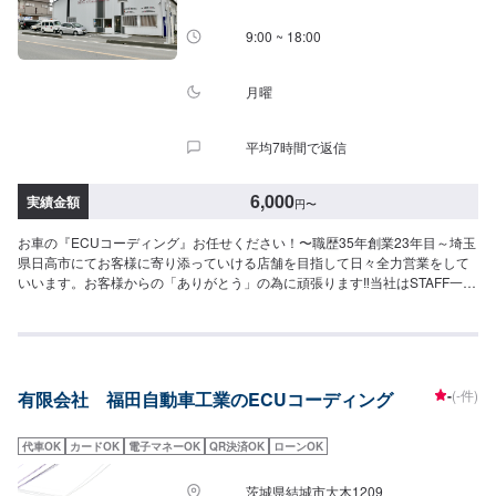
9:00 ~ 18:00
月曜
平均7時間で返信
6,000
実績金額
円
〜
お車の『ECUコーディング』お任せください！〜職歴35年創業23年目～埼玉
県日高市にてお客様に寄り添っていける店舗を目指して日々全力営業をして
いいます。お客様からの「ありがとう」の為に頑張ります‼当社はSTAFF一
同、お客様の大切なお車のカーコンサルタントとしてお客様にとって一番良
い方法をご提案・ご説明させて頂きます。部品の持ち込みも可能です。ご希
望のお客様は車種情報・車検証・パーツの詳細をオファー送信時にお送りく
ださい。【1】オファーにてお問い合わせ【2】ご入庫・お見積り【3】お見
積りにご納得いただければ作業開始【4】仕上がり次第納車<代車について>
-
(-件)
有限会社 福田自動車工業のECUコーディング
自費修理、整備に限り代車の貸し出しを無料で行っております。有償でのレ
ンタル貸出も行っております。お気軽にご相談下さい。※代車の燃料代はお客
様にご負担いただいております。<定休日・営業時間>定休日：月曜日営業時
代車OK
カードOK
電子マネーOK
QR決済OK
ローンOK
間：9:00~18:00
茨城県結城市大木1209