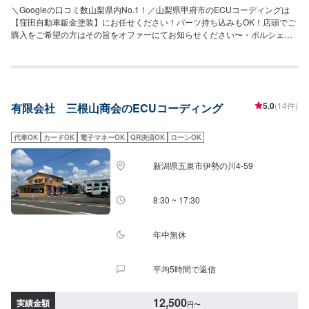
＼Googleの口コミ数山梨県内No.1！／山梨県甲府市のECUコーディングは
【窪田自動車鈑金塗装】にお任せください！パーツ持ち込みもOK！店頭でご
購入をご希望の方はその旨をオファーにてお知らせください〜・ポルシェや
ベンツ、フォルクスワーゲンなど外車対応豊富・県外からのお客さまも多く
対応しております！当店では分かりづらい修理費用をわかりやすくご説明
し、納得の行く修理を行っていけるよう心がけております。また、スタッフ
の知識・技術の教育にも力を入れておりますので、お客様の疑問や不安にご
納得いただくまでご説明いたします。ぜひお客様の大切なお車を私たちにお
5.0
(14件)
有限会社 三根山商会のECUコーディング
任せください。【1】オファーにてお問い合わせ【2】お見積り【3】お見積
りにご納得いただければ作業開始【4】仕上がり次第納車《代車について》修
理・メンテナンス期間中は代車を無料で手配しております。※ガソリン代はお
代車OK
カードOK
電子マネーOK
QR決済OK
ローンOK
客様にご負担いただきます。※写真は見本です。状態や車種などにより金額が
変わりますので、予めご了承ください。【定休日・営業時間】定休日：日曜
新潟県五泉市伊勢の川4-59
日、祝日営業時間：9:00~18:00
8:30 ~ 17:30
年中無休
平均5時間で返信
12,500
実績金額
円
〜