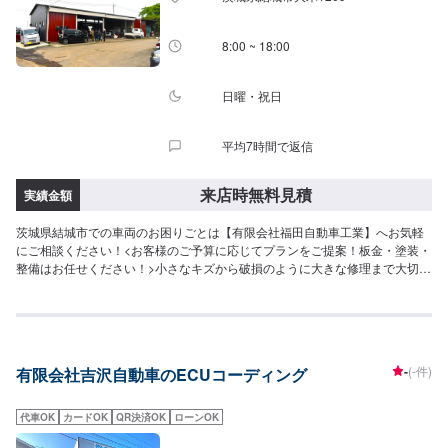
8:00 ~ 18:00
日曜・祝日
平均7時間で返信
来店時無料見積
実績金額
茨城県結城市での車両のお困りごとは【有限会社福田自動車工業】へお気軽
にご相談ください！<お客様のご予算に応じてプランをご提案！板金・塗装・
整備はお任せください！>小さなキズから破損のように大きな修理まで大切な
お車の鈑金は福田自動車にお任せ下さい。福田自動車では、キズや破損状況
に合わせて最適な修理方法をご提案します。お客様のご要望・ご予算をお聞
きし、最適な施工方法をご提案しますので、お気軽にお問い合わせ下さい。
【1】オファーにてお問い合わせ【2】お見積り【3】お見積りにご納得いた
だければ作業開始【4】仕上がり次第納車-----納期について-----納期は通常2日
-
(-件)
有限会社吉沢自動車のECUコーディング
～3日程度で納車となります。(要相談)納期は前後する場合がございます。予
めご了承ください。-----代車について-----代車をご用意しています。お車の作
業中は代車をご利用ください。※代車の燃料代はお客様にご負担いただいてお
代車OK
カードOK
QR決済OK
ローンOK
ります。-----ご来店時の注意、受付方法-----入庫の際はお気をつけてお越しく
ださい。駐車スペースは事務所前の空いているスペースに駐車してくださ