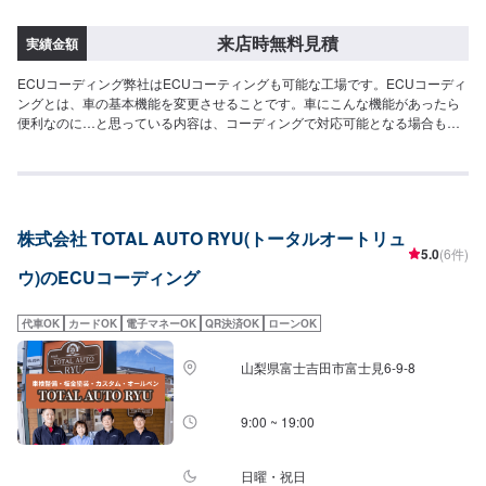
来店時無料見積
実績金額
ECUコーディング弊社はECUコーティングも可能な工場です。ECUコーディ
ングとは、車の基本機能を変更させることです。車にこんな機能があったら
便利なのに…と思っている内容は、コーディングで対応可能となる場合もあ
ります。相談だけでもしてみたいという方でも大歓迎ですのでお気軽にご予
約ください。--------------------------------------------------【1】オファーを送信
【2】承諾されたら予約日に入庫【3】入庫した後にお見積り【4】お見積り
にご納得いただければ作業開始【5】仕上がり次第納車
株式会社 TOTAL AUTO RYU(トータルオートリュ
5.0
(6件)
ウ)のECUコーディング
代車OK
カードOK
電子マネーOK
QR決済OK
ローンOK
山梨県富士吉田市富士見6-9-8
9:00 ~ 19:00
日曜・祝日