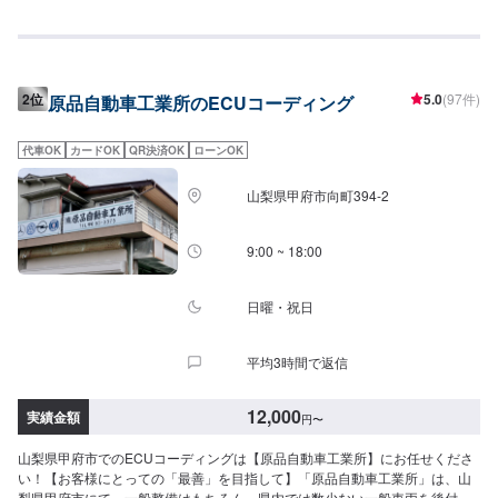
2位
5.0
(97件)
原品自動車工業所のECUコーディング
代車OK
カードOK
QR決済OK
ローンOK
山梨県甲府市向町394-2
9:00 ~ 18:00
日曜・祝日
平均3時間で返信
12,000
実績金額
円
〜
山梨県甲府市でのECUコーディングは【原品自動車工業所】にお任せくださ
い！【お客様にとっての「最善」を目指して】「原品自動車工業所」は、山
梨県甲府市にて、一般整備はもちろん、県内では数少ない一般車両を後付け