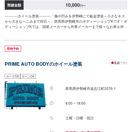
10,000
実績金額
円
〜
-----------ホイール塗装----------「傷や凹みを伊勢崎にて鈑金塗装～小さなキズ
から大きなへこみまで対応～」群馬県伊勢崎市のボディーショップKです！ボ
ディーショップKでは、国産メーカーから外車メーカーまで様々なお車を伊勢
崎市にて対応してきた実績があり、他社で断られてしまったようなお車であ
っても鈑金塗装で修理いたします。線キズからへこみ・塗装の色あせや剥げ
などお客様の大切な愛車をプロの技でお直しいたします。お困りのことがご
ざいましたらなんでもご相談ください！鈑金塗装のプロフェッショナルがお
即時予約
車の状態をしっかりと判断し、適切な修理の方法をご提案いたします。フロ
ンガス交換機有！最新車種のエアコン修理も対応できます！全員業界歴20年
5.0
(1件)
PRIME AUTO BODYのホイール塗装
以上の大ベテランの作業員です。お客様の愛車をご安心してお任せくださ
い！--------------------------------------------------【1】オファーにてお問い合わせ
【2】お見積り【3】お見積りにご納得いただければ作業開始【4】仕上がり
カードOK
ローンOK
次第納車-----------パーツ持ち込みについて-----------パーツの持ち込み可能で
す。オファーにて詳細をお願い致します。【定休日・営業時間】定休日：日
群馬県伊勢崎市波志江町2076-1
曜日、祝日営業時間：8:30~17:30
9:00 ~ 18:00
土曜・日曜・祝日