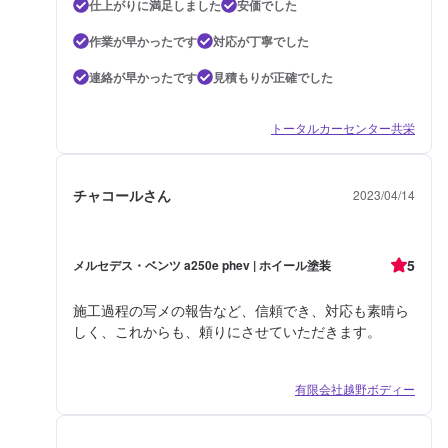
仕上がりに満足しました
安価でした
作業が早かったです
対応が丁寧でした
連絡が早かったです
見積もりが正確でした
トータルカーセンター共栄
チャコールさん
2023/04/14
5
メルセデス・ベンツ a250e phev | ホイール塗装
施工過程の写メの報告など、信頼でき、対応も素晴ら
しく、これからも、頼りにさせていただきます。
有限会社越野ボディー