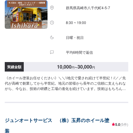
代車の燃料代はお客様にご負担いただいております。-----ご来店時の注意、受
群馬県高崎市八千代町4-5-7
付方法-----県道22号から青葉町交差点を南に曲がり、200ｍ直進その後右折す
ると前方右側20ｍの位置にございます。入庫の際はお気をつけてお越しくだ
さい。駐車スペースは事務所前の空いているスペースに駐車してください。
8:30 ~ 19:00
受付はスタッフへ「メンテモで予約しました」とお伝えください。ご案内い
たします。【定休日・営業時間】定休日：祝日営業時間：8:30~19:00
日曜・祝日
平均6時間で返信
10,000
30,000
実績金額
円
〜
円
《ホイール塗装お任せください》＼＼\\地元で愛され続けて半世紀！//／／先
代が高崎で創業してから半世紀。地元の皆様から長年のご信頼に支えられな
がら、今なお、技術の研鑽と工場の進化を続けています。技術はもちろんの
事、お客様のご予算、納期、代車が必要、移動が難しい（レッカーしてほし
い）などなど…お車のお困りごとについては何でもご相談ください。お困り
ごとにお応えし、解決する「対応力」で、お客様のカーライフのお役に立て
ればと考えています。基本的なことから、パーツの選択、仕上がりの精度ま
でいくつかのプランをご提示の上、お客様にご納得いただけるプランで作業
ジュンオートサービス （株）玉昇のホイール塗
を進めて参ります。常連さんから初めての方まで、ご来店を心からお待ちし
5.0
(5件)
ております。--------------------------------------------------【1】オファーにてお問い
装
合わせ【2】お見積り【3】お見積りにご納得いただければ作業開始【4】仕