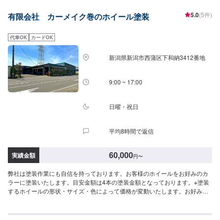
ご相談ください。【対応サービス】✔️フロッキーコーティングフロッキーコ
5.0
(5件)
有限会社 カーメイク巻のホイール塗装
ーティングは、塗装によって植毛の風合いを再現するトップコーティング用
の触感塗料で、高級車のピラーなどに採用されています。高級感あふれる仕
上げやよりソフトな触感仕上げなど、多彩な質感を得られる点が特徴で耐光
代車OK
カードOK
性にも優れています。基本となる8種類の色を混ぜることにより、お好みの色
にアレンジすることが可能です。汚れた車内をリフレッシュしたいとき、夏
新潟県新潟市西蒲区下和納3412番地
の暑さや冬の冷たさの低減にも効果があり、従来の塗装や貼りとは全く違っ
た空間を体感できます。✔️ラバーディップRubberDipは塗って守ってはがせ
る塗装。認定店の研修と認可を受けたショップにしか施工はできません。手
9:00 ~ 17:00
軽にカラーチェンジを楽しむために開発された特殊な塗料は、継ぎ目のない
フィルムのように剥がすことが可能です。RubberDipにプレミアトップコー
トをプラスすることで衝撃吸収性が向上し、塗膜の欠けやヒビにも強いカラ
日曜・祝日
ーリングが実現。日常での使用でできてしまう細かな傷が出来にくく、小さ
な傷であれば経時や熱での自己回復が可能。体験したことのないツヤをカラ
平均8時間で返信
ーチェンジ後のボディに与えてくれます。【くるま工房優流のモットー】・
お客さんのわがままにできる限り答える。・面倒くさいを仕事にする。・お
もてなしをすると言う謙虚な姿勢で応対する。私たちの企業理念は基本中の
60,000
実績金額
円
〜
基本かもしれません。それでも実直に着実に真っすぐに基本へこだわりたい
と思っています。【1】オファーにてお問い合わせ【2】ご入庫・ご来店
弊社は塗装作業にも自信を持っております。お客様のホイールをお好みのカ
【3】ご要望を確認・お見積もりや相談【4】作業内容や見積にご納得いただ
ラーに塗装いたします。目安金額は4本の塗装金額となっております。※塗装
けた場合作業開始【5】納車・お支払い【定休日・営業時間】定休日：日曜・
するホイールの形状・サイズ・色によって価格が変動いたします。お好みの
祝日営業時間：9:00~19:00
カラーの相談も是非お待ちしております。まずはご予約の上、ご来店お待ち
しております。[無料の代車をご用意可能]突然の修理・整備のタイミングでも
ご安心ください。無料の代車をご用意可能です。(代車参考車種)トヨタパッソ