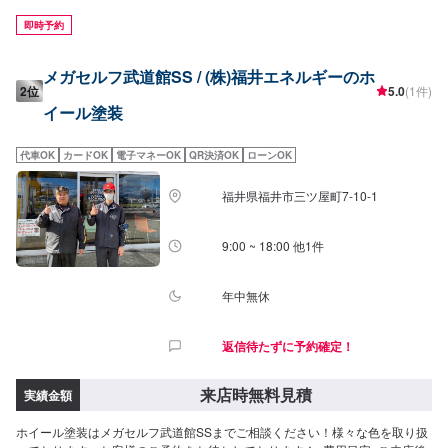
備にお時間かかる場合もご安心ください。代車のご用意いたします。
即時予約
メガセルフ武道館SS / (株)福井エネルギーのホ
2位
5.0
(1件)
イール塗装
代車OK
カードOK
電子マネーOK
QR決済OK
ローンOK
福井県福井市三ツ屋町7-10-1
9:00 ~ 18:00 他1件
年中無休
返信待たずに予約確定！
来店時無料見積
実績金額
ホイール塗装はメガセルフ武道館SSまでご相談ください！様々な色を取り扱