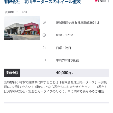
5.0
(8件)
有限会社 北山モータースのホイール塗装
駐車スペースは事務所前の空いているスペースに駐車してください。受付は
スタッフへ「メンテモで予約しました」とお伝えください。ご案内いたしま
す。【定休日・営業時間】定休日：日・月曜日の祝日受付時間：9:00~18:00
代車OK
カードOK
茨城県龍ケ崎市貝原塚町3694-2
8:30 ~ 17:30
日曜・祝日
平均7時間で返信
40,000
実績金額
円
〜
茨城県龍ヶ崎市で自動車に関することは【有限会社北山モータース】へお気
軽にご相談ください！<車のことなら私たちにおまかせください！！>私たち
はお客様の安心・安全なカーライフのために、車に関するあらゆるご相談に
お応えします。更にワンストップサービスを導入している為、様々なサービ
スをスムーズに提供することが可能です。お車の購入から日ごろのメンテナ
ンス、修理、保険相談まであらゆるご要望にお応えします。これからも信頼
されるカーアドバイザーであるよう、技術力とサービスの向上を目指してま