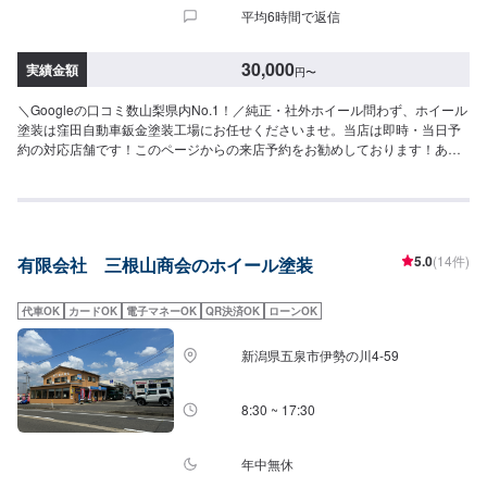
平均6時間で返信
30,000
実績金額
円
〜
＼Googleの口コミ数山梨県内No.1！／純正・社外ホイール問わず、ホイール
塗装は窪田自動車鈑金塗装工場にお任せくださいませ。当店は即時・当日予
約の対応店舗です！このページからの来店予約をお勧めしております！あら
ゆる修理やご相談に応えられるように、日々技術の向上に努めており、様々
な資格を取得しています。他店では断られたような難しい色やカスタマイズ
にも対応可能です。◆ホイールの塗装費用：20,000円～修理時間：2時間～
車種やインチサイズなどで料金は変わります。【1】ネット予約で来店日時を
決める【2】来店後お見積り【3】お見積りにご納得いただければ作業開始
5.0
(14件)
有限会社 三根山商会のホイール塗装
【4】仕上がり次第納車《納期について》要相談※状態などにより納期が異な
ります。現物やお好みの色をご相談の上でお見積もりをお出しいたします。
《代車について》修理・メンテナンス期間中は代車を無料で手配しておりま
代車OK
カードOK
電子マネーOK
QR決済OK
ローンOK
す。※ガソリン代はお客様にご負担いただきます。【定休日・営業時間】定休
日：日曜日、祝日営業時間：9:00~18:00
新潟県五泉市伊勢の川4-59
8:30 ~ 17:30
年中無休