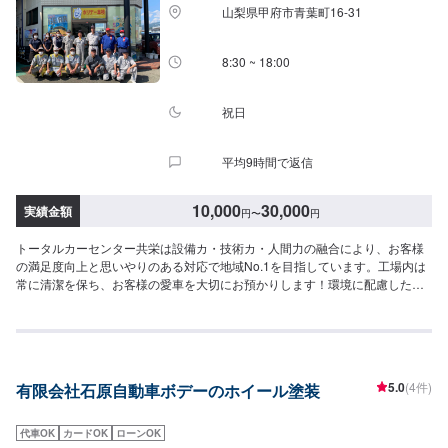
山梨県甲府市青葉町16-31
8:30 ~ 18:00
祝日
平均9時間で返信
10,000
30,000
実績金額
円
〜
円
トータルカーセンター共栄は設備カ・技術カ・人間力の融合により、お客様
の満足度向上と思いやりのある対応で地域No.1を目指しています。工場内は
常に清潔を保ち、お客様の愛車を大切にお預かりします！環境に配慮した塗
装室、フレーム修正機でミリ単位まで修理が可能になっています。さらには
低電圧取扱者(電気工事のプロフェッショナル)のいる工場ですので、ハイブリ
ッド車の修理もお任せください！【作業実績】トヨタRAV4100,000円----------
----------------------------------------【1】オファーにてお問い合わせ【2】お見積り
【3】お見積りにご納得いただければ作業開始【4】仕上がり次第納車-----納
5.0
(4件)
有限会社石原自動車ボデーのホイール塗装
期について-----納期は通常2日〜3日で納車となります。納期は前後する場合
がございます。予め、ご了承ください。-----パーツ持ち込みについて-----パー
ツの持ち込みは不可となっております。ご了承ください。-----代車について---
代車OK
カードOK
ローンOK
--無料の代車をご用意しています。お車の作業中は代車をご利用ください。※