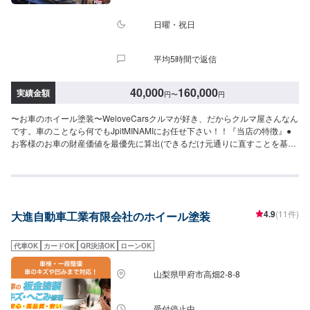
かねる場合もございますので、予めご了承ください。【定休日・営業時間】
定休日：日曜日、祝日営業時間：8:30~17:30
日曜・祝日
平均5時間で返信
40,000
160,000
実績金額
円
〜
円
〜お車のホイール塗装〜WeloveCarsクルマが好き、だからクルマ屋さんなん
です。車のことなら何でもJpitMINAMIにお任せ下さい！！『当店の特徴』●
お客様のお車の財産価値を最優先に算出(できるだけ元通りに直すことを基
準)●ご要望に合わせて省略可能な作業を減らします！キズへこみ専門店なら
ではの技術で、しっかり対応！『お客様のご要望をお聞かせください！』✔️
ご要望に合わせてリサイクルパーツの使用も可能！⭕️✔️コンピュータで色分
析！✔️微妙な色は熟練の職人によって調整を行なっています【1】オファーに
てお問い合わせ【2】お見積り【3】お見積りにご納得いただければ作業開始
4.9
(11件)
大進自動車工業有限会社のホイール塗装
【4】仕上がり次第納車『代車について』代車をご用意しています。お車の作
業中は代車をご利用ください。※代車の燃料代はお客様にご負担いただいてお
ります。『営業時間・定休日』営業時間：8:30〜18:00定休日：日・祝・第一
代車OK
カードOK
QR決済OK
ローンOK
月曜
山梨県甲府市高畑2-8-8
受付停止中