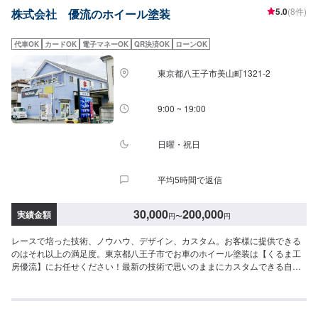
いります。【1】オファーにてお問い合わせ【2】お見積り【3】お見積りに
5.0
(8件)
株式会社 優流のホイール塗装
ご納得いただければ作業開始【4】仕上がり次第納車-----納期について-----納
期は通常3日程度で納車となります。(要相談)納期は前後する場合がございま
す。予めご了承ください。-----ご来店時の注意、受付方法-----入庫の際はお気
代車OK
カードOK
電子マネーOK
QR決済OK
ローンOK
をつけてお越しください。駐車スペースは事務所前の空いているスペースに
駐車してください。受付はスタッフへ「メンテモで予約しました」とお伝え
東京都八王子市美山町1321-2
ください。ご案内いたします。【定休日・営業時間】定休日：日曜日、祝
日、第二土曜日営業時間：8:30~17:30
9:00 ~ 19:00
日曜・祝日
平均5時間で返信
30,000
200,000
実績金額
円
〜
円
レースで培った技術、ノウハウ、デザイン、カスタム。お客様に提供できる
のはそれ以上の満足度。東京都八王子市でお車のホイール塗装は【くるま工
房優流】にお任せください！最新の技術で思いのままにカスタムできる自由
度をお客様に楽しんでいただけるようなサービスのラインナップをご用意し
ています。ライフワークとして富士チャンピオンレースN1400クラスに参戦
しながら車両のカスタム、チューンアップを研究して自社の技術へ取り込ん
できました。アマチュアレースからプロレースまで、参戦をしてみたい方は