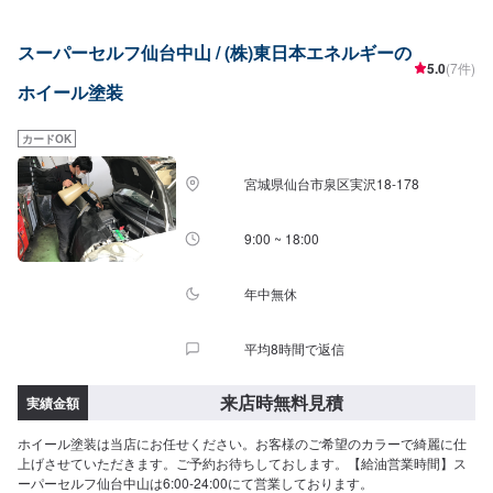
ダイハツムーブダイハツミラココア
スーパーセルフ仙台中山 / (株)東日本エネルギーの
5.0
(7件)
ホイール塗装
カードOK
宮城県仙台市泉区実沢18-178
9:00 ~ 18:00
年中無休
平均8時間で返信
来店時無料見積
実績金額
ホイール塗装は当店にお任せください。お客様のご希望のカラーで綺麗に仕
上げさせていただきます。ご予約お待ちしておします。【給油営業時間】ス
ーパーセルフ仙台中山は6:00-24:00にて営業しております。