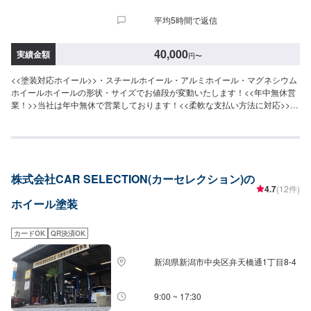
平均5時間で返信
40,000
実績金額
円
〜
<<塗装対応ホイール>>・スチールホイール・アルミホイール・マグネシウム
ホイールホイールの形状・サイズでお値段が変動いたします！<<年中無休営
業！>>当社は年中無休で営業しております！<<柔軟な支払い方法に対応>>ロ
ーン・クレジットカード決済(JCB・AmericanExpress・Diners)だけでなく、
QR決済や電子マネーにも対応しております。お客様のお好みの支払い方法で
どうぞ！
株式会社CAR SELECTION(カーセレクション)の
4.7
(12件)
ホイール塗装
カードOK
QR決済OK
新潟県新潟市中央区弁天橋通1丁目8-4
9:00 ~ 17:30