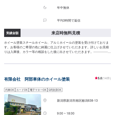
年中無休
平均3時間で返信
来店時無料見積
実績金額
ホイール塗装スチールホイール、アルミホイールの塗装を受け付けておりま
す。お客様のご希望の色に綺麗に仕上げさせていただきます。詳しいお見積
りは入庫後、カラー等の相談をした後に出させていただきます。-----------------
---------------------------------【1】オファーを送信【2】承諾されたら予約日に入
庫【3】入庫した後にお見積り【4】お見積りにご納得いただければ作業開始
【5】仕上がり次第納車・代車について無料の代車ございます。作業中は代車
をご利用ください。燃料代はお客様にご負担していただいております。
5.0
(14件)
有限会社 阿部車体のホイール塗装
代車OK
カードOK
電子マネーOK
QR決済OK
新潟県新潟市南区鯵潟638-13
9:00 ~ 18:00