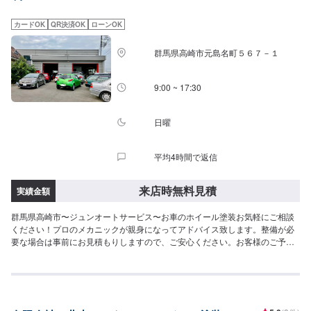
上がり次第納車《パーツの持ち込み》☑新品・中古パーツの持ち込みOK！オ
ファーの際、使用されるパーツのお写真や詳細などをお送りください。《代
カードOK
QR決済OK
ローンOK
車について》お車をお預かりしている間、ご入用のお客様には代車を無料で
ご用意しております。詳しくはお気軽にお問い合わせください。※ガソリン代
群馬県高崎市元島名町５６７－１
はお客様にご負担いただきます。【定休日・営業時間】定休日：第二水曜日
営業時間：8:30~19:00
9:00 ~ 17:30
日曜
平均4時間で返信
来店時無料見積
実績金額
群馬県高崎市〜ジュンオートサービス〜お車のホイール塗装お気軽にご相談
ください！プロのメカニックが親身になってアドバイス致します。整備が必
要な場合は事前にお見積もりしますので、ご安心ください。お客様のご予算
などある場合は、その金額で可能な限り修理致します。まずはお気軽にご相
談ください。【当社の特徴】✅車種に応じたメンテナンス！✅お客様に応じた
提案！✅コンピュータ診断機完備！【1】オファーにてお問い合わせ【2】お
見積り【3】お見積りにご納得いただければ作業開始【4】仕上がり次第納車-
----ご来店時の注意、受付方法-----入庫の際はお気をつけてお越しください。