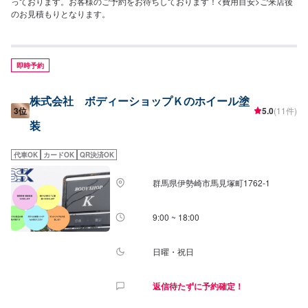
っております。お客様のご予約をお待ちしております！<費用目安>ご来店後
のお見積もりとなります。
即時予約
株式会社 ボディーショップＫのホイール塗
3位
5.0
(11件)
装
代車OK
カードOK
QR決済OK
群馬県伊勢崎市馬見塚町1762‐1
9:00 ~ 18:00
日曜・祝日
返信待たずに予約確定！