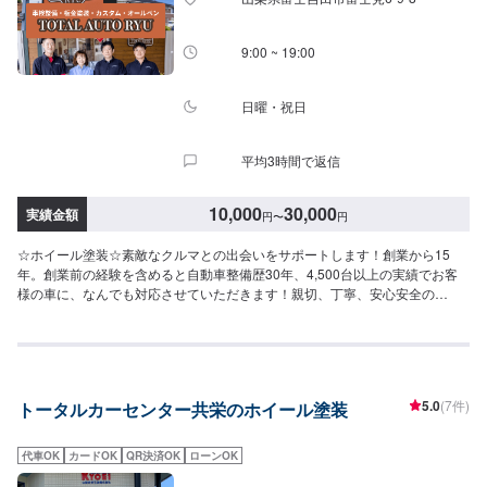
【注意】※写真は見本です。※車種やグレードなどにより、金額・納車時期が
変わります。予めご了承ください。【定休日・営業時間】定休日：火曜日営
業時間：9:00~19:00
9:00 ~ 19:00
日曜・祝日
平均3時間で返信
10,000
30,000
実績金額
円
〜
円
☆ホイール塗装☆素敵なクルマとの出会いをサポートします！創業から15
年。創業前の経験を含めると自動車整備歴30年、4,500台以上の実績でお客
様の車に、なんでも対応させていただきます！親切、丁寧、安心安全の
TOTALAUTORYUにぜひお越しください！-----------------------------------------------
---【1】オファーにてお問い合わせ【2】お見積り【3】お見積りにご納得い
ただければ作業開始【4】仕上がり次第納車☆代車について☆修理時の代車は
無料です。修理時は代車をご利用ください。燃料代はお客様のご負担となり
ます。予め、ご了承ください。【定休日・営業時間】定休日：日曜日、祝日
5.0
(7件)
トータルカーセンター共栄のホイール塗装
営業時間：9:00~19:00
代車OK
カードOK
QR決済OK
ローンOK