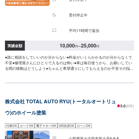
受付停止中
平均11時間で返信
10,000
25,000
実績金額
円
〜
円
●誰に相談をしていいのか分からない●料金がいくらかかるのか分からなくて
不安●修理屋さんにひとりで入るのは怖い●車は毎日使うから、お願いしてい
る間の移動はどうしよう●ちゃんと希望通りにしてもらえるのか不安その悩
み、【大進自動車】にお任せください！【プロがたくさん！しっかり直
す！】大進自動車は、「車のトータルサービス」をテーマに、板金のプロフ
ェッショナル、塗装のプロフェッショナル、整備のプロフェッショナルなど
様々なプロスタッフが在籍しています。キズヘコミの修理だけではなく、走
る上で大切な車の機能もしっかり修理しますので、修理後も新車同様に安心
株式会社 TOTAL AUTO RYU(トータルオートリュ
してご乗車いただけます。【1】オファーにてお問い合わせ【2】お見積り
5.0
(6件)
【3】お見積りにご納得いただければ作業開始【4】仕上がり次第納車【大進
ウ)のホイール塗装
自動車の安心：代車無料】お車をお預かりしている間、お客様には代車をご
用意させていただいています。代車は別途費用はいただかず、完全に無料で
ご利用いただけますのでご安心ください。※燃料代はご負担いただきます。
代車OK
カードOK
電子マネーOK
QR決済OK
ローンOK
【納車時期について】半日〜1日※状態などにより納車時期が異なります。※
ご希望の納車時期などがございましたら、お気軽にお問い合わせください。
山梨県富士吉田市富士見6-9-8