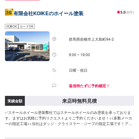
1位
5.0
(8件)
有限会社KOIKEのホイール塗装
代車OK
カードOK
群馬県前橋市上大島町94-2
9:00 ~ 19:00
日曜・祝日
返信待たずに予約確定！
来店時無料見積
実績金額
✅スチールホイール塗装弊社ではスチールホイールのみ塗装を承っておりま
す。まずはお気軽に予約リクエストよりご予約くださいませ！<<多数メーカ
ーの指定工場>>当社はダッジ・クライスラー・ジープの指定工場です！アメ
車の難しい修理、整備もお任せくださいませ。また、トヨタの指定工場でも
あります。国産車もご安心してご依頼ください。<<無料の代車のご用意>>整