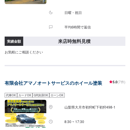
日曜・祝日
平均6時間で返信
来店時無料見積
実績金額
お気軽にご相談ください
5.0
(7件)
有限会社アマノオートサービスのホイール塗装
代車OK
カードOK
QR決済OK
ローンOK
山梨県大月市初狩町下初狩498-1
8:30 ~ 17:30