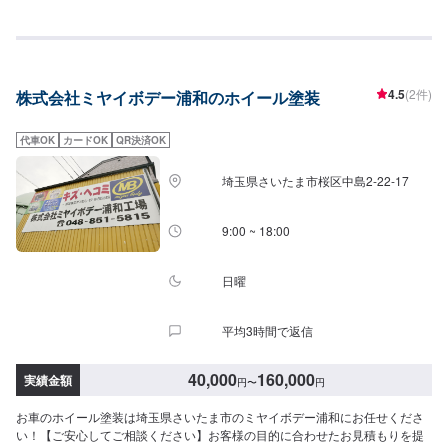
4.5
(2件)
株式会社ミヤイボデー浦和のホイール塗装
代車OK
カードOK
QR決済OK
埼玉県さいたま市桜区中島2-22-17
9:00 ~ 18:00
日曜
平均3時間で返信
40,000
160,000
実績金額
円
〜
円
お車のホイール塗装は埼玉県さいたま市のミヤイボデー浦和にお任せくださ
い！【ご安心してご相談ください】お客様の目的に合わせたお見積もりを提