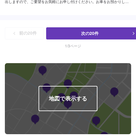
出しますので、ご要望をお気軽にお申し付けください。お車をお預かりし
て、独自の判断で作業をするようなことは一切ございません。お客様お一人
おひとりのカーライフに合わせた細かいお見積もりを作成いたします。お車
のことでご不明な点や、不安な点はしっかり伺い、丁寧に説明させていただ
きますので、ご安心してご相談ください。【ご注意】必ずご確認ください。
素材やメーカー、ご要望などによって対応できかねる場合もございます。オ
次の
20
件
前の
20
件
ファーをいただいた後、ご入庫いただき、実車確認を経てお見積もりや作業
の可否をお伝えいたします。お気軽にご相談ください。【作業の流れ】【1】
お問い合わせ【2】車の確認・お見積もりの作成【3】車のお預かり【4】修
1
/
3
ページ
理開始【5】修理終了・お支払い【6】アフターサポート【代車について】作
業中にお車が必要なお客様には、代車をお出しすることもできますので事前
にご相談ください。代車は、ご希望の車種がお選びいただけ、ほぼすべてに
ETC、ナビが付いております。※代車の燃料代はお客様にご負担いただいてお
ります。【定休日・営業時間】定休日：不定休日曜日はお問い合わせくださ
い。営業時間：9:00~18:00
地図で表示する