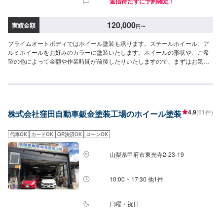
返信待たずに予約確定！
120,000
実績金額
円
〜
プライムオートボディではホイール塗装も承ります。スチールホイール、ア
ルミホイールをお好みのカラーに塗装いたします。ホイールの形状や、ご希
望の色によって金額や作業時間が前後したりいたしますので、まずはお気軽
にお問い合わせくださいませ。【実績紹介】アルミホイール塗装：4
本/120,000円〜
4.9
(61件)
株式会社窪田自動車鈑金塗装工場のホイール塗装
代車OK
カードOK
QR決済OK
ローンOK
山梨県甲府市東光寺2-23-19
10:00 ~ 17:30 他1件
日曜・祝日