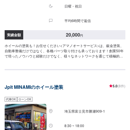
日曜・祝日
平均6時間で返信
20,000
実績金額
円
ホイールの塗装も！お任せください<アマノオートサービス>は、鈑金塗装、
自動車整備だけではなく、各種パーツ取り付けも承っております！創業50年
で培ったノウハウと経験だけでなく、様々なネットワークを通じて積極的な
技術向上に取組んでいますので、多くのお客様にご満足いただいておりま
す。ぜひお気軽にお問い合わせください。不意なトラブルが起きてもすぐに
対応できるよう、メーカー・車種を問わず、多様な技術・知識を熟知してい
る当社にお任せ下さい！コンピュータ診断機当社では、ありとあらゆる故障
に備え「コンピュータ診断機」を導入しております。エンジンのチェックラ
5.0
(8件)
Jpit MINAMIのホイール塗装
ンプ点灯によるトラブルから、何らかの不調を起こしているエンジンのデー
タがすぐに診断できます。ハイブリッド車のような最新鋭技術を搭載した車
両にも対応しております。---------------------------【1】オファーにてお問い合わ
代車OK
ローンOK
せ【2】お見積り【3】お見積りにご納得いただければ作業開始【4】仕上が
り次第納車------------------------------------------------------◆注意（必ずご確認くだ
埼玉県富士見市勝瀬909‐1
さい）◆※写真は見本です。損傷具合等により価格、納車時期は変動します。
予めご了承ください。※輸入車の修理・メンテナンスの際に、部品の輸入が必
要となる場合がございます。部品到着までにお時間がかかる場合には、納車
8:30 ~ 18:00
までお時間をいただいております。※内容などにより、代車の貸し出しが出来