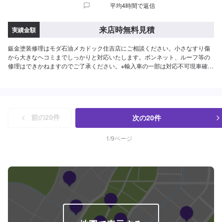
平均4時間で返信
来店時無料見積
実績金額
鈑金塗装修理はモダ石油メカドック住吉店にご相談ください。小さなすり傷
から大きなヘコミまでしっかりと対応いたします。ボンネット、ルーフ等の
修理はできかねますのでご了承ください。※輸入車の一部は対応不可現車確認
後に詳しいお見積りをご提示致しますのでまずはお気軽にご予約ください。<
目安金額>擦り傷22,000円～へこみキズ36,300円～修理時間1日～
次の
20
件
前の
20
件
1
/
9
ページ