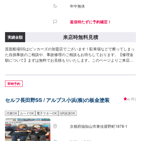
年中無休
返信待たずに予約確定！
来店時無料見積
実績金額
箕面船場SSはピッカーズの加盟店でございます！駐車場などで擦ってしまっ
た自損事故のご相談や、事故修理のご相談もお待ちしております。【修理金
額について】まずは無料でお見積もりいたします。このページよりご来店予
約をお待ちしております！保険のご利用も可能ですので、お気軽にご相談く
ださい！
即時予約
-
(-件)
セルフ長田野SS / アルプス小浜(株)の板金塗装
代車OK
カードOK
電子マネーOK
QR決済OK
京都府福知山市東佳屋野町1878-1