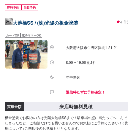
即時予約
当日予約
2位
-
(-件)
大池橋SS / (株)光陽の板金塗装
カードOK
電子マネーOK
大阪府大阪市生野区巽北1-21-21
8:00 ~ 19:00 他1件
年中無休
返信待たずに予約確定！
来店時無料見積
実績金額
板金塗装でお悩みの方は光陽大池橋SSまで！駐車場の壁に当たってへこんで
しまったなど、ご相談だけでも構いませんのでお気軽にご予約ください！<費
用について>ご来店後のお見積もりとなります。