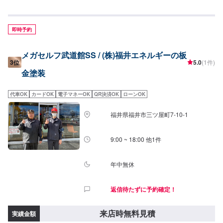
即時予約
メガセルフ武道館SS / (株)福井エネルギーの板
3位
5.0
(1件)
金塗装
代車OK
カードOK
電子マネーOK
QR決済OK
ローンOK
福井県福井市三ツ屋町7-10-1
9:00 ~ 18:00 他1件
年中無休
返信待たずに予約確定！
来店時無料見積
実績金額