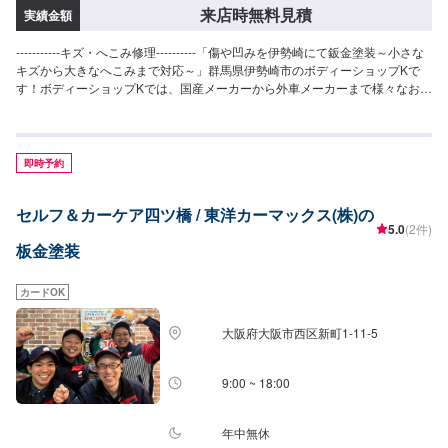
来店時無料見積
実績金額
-----------キズ・へこみ修理----------「傷や凹みを伊勢崎にて鈑金塗装～小さな
キズから大きなへこみまで対応～」群馬県伊勢崎市のボディーショップKで
す！ボディーショップKでは、国産メーカーから外車メーカーまで様々なお車
を伊勢崎市にて対応してきた実績があり、他社で断られてしまったようなお
車であっても鈑金塗装で修理いたします。線キズからへこみ・塗装の色あせ
や剥げなどお客様の大切な愛車をプロの技でお直しいたします。お困りのこ
とがございましたらなんでもご相談ください！鈑金塗装のプロフェッショナ
即時予約
ルがお車の状態をしっかりと判断し、適切な修理の方法をご提案いたしま
す。フロンガス交換機有！最新車種のエアコン修理も対応できます！全員業
セルフ＆カーケア四ツ橋 / 東洋カーマックス(株)の
界歴20年以上の大ベテランの作業員です。お客様の愛車をご安心してお任せ
5.0
(2件)
ください！【作業実績】トヨタカローラ900,000円トヨタヤリス165,000円
板金塗装
BMW320iクーペ2,000円テスラモデル31,000円----------------------------------------
----------【1】オファーにてお問い合わせ【2】お見積り【3】お見積りにご納
得いただければ作業開始【4】仕上がり次第納車-----------パーツ持ち込みにつ
カードOK
いて-----------パーツの持ち込み可能です。オファーにて詳細をお願い致しま
す。【定休日・営業時間】定休日：日曜日、祝日営業時間：8:30~17:30
大阪府大阪市西区新町1-11-5
9:00 ~ 18:00
年中無休