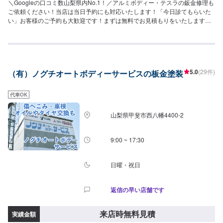
＼Googleの口コミ数山梨県内No.1！／アルミボディー・テスラの鈑金修理も
ご依頼ください！当店は当日予約にも対応いたします！「今日診てもらいた
い」お客様のご予約も大歓迎です！まずは無料でお見積もりをいたします！
あらゆる修理やご相談に応えられるように、日々技術の向上に努めており、
様々な資格を取得しています。他店では断られたような難しい修理にも対応
可能です。◆小キズバンパーやドアの小さなキズなど【費用】5,000円～【修
理時間】1時間～◆へこみ修理ボンネットやドアのヘコミなど【費用】
18,000円～【修理時間】3時間～◆板金塗装バンパーやドアの大きなキズや
5.0
(29件)
（有）ノグチオートボディーサービスの板金塗装
ヘコミなど【費用】35,000円～【修理時間】1日～◆事故車修理事故でのキ
ズやへこみなど【費用】50,000円～【修理時間】3日～【作業実績】テスラ
モデル3350,000円ボルボV4033,000円アウディTT33,110円ダッジラムバン
代車OK
630,000円日産マーチ66,484円MINIMINICooper550,000円ダイハツミラジー
ノ350,000円ホンダN-WGN200,000円お客様のご要望に合わせてきめ細やか
山梨県甲斐市西八幡4400-2
な対応と融通性、高い技術力には自信を持っています。《代車について》修
理・メンテナンス期間中は代車を無料で手配しております。※ガソリン代はお
客様にご負担いただきます。保険にご加入のお客様は入庫日にご加入の任意
9:00 ~ 17:30
保険の証券をお持ちください。※キズなどの状態により、納車時期が異なりま
す。【定休日・営業時間】定休日：日曜日、祝日営業時間：9:00~18:00
日曜・祝日
返信の早い店舗です
来店時無料見積
実績金額