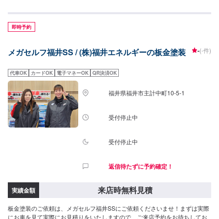
メーカー[対応車種の実績]フェラーリF355ベルリネッタ
即時予約
-
(-件)
メガセルフ福井SS / (株)福井エネルギーの板金塗装
代車OK
カードOK
電子マネーOK
QR決済OK
福井県福井市主計中町10-5-1
受付停止中
受付停止中
返信待たずに予約確定！
来店時無料見積
実績金額
板金塗装のご依頼は、メガセルフ福井SSにご依頼くださいませ！まずは実際
にお車を見て実際にお見積りをいたしますので、ご来店予約をお待ちしてお