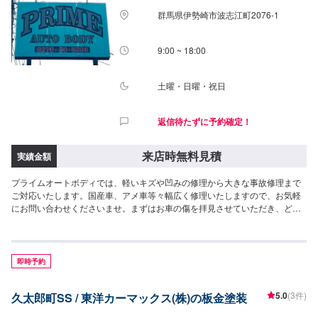
群馬県伊勢崎市波志江町2076-1
9:00 ~ 18:00
土曜・日曜・祝日
返信待たずに予約確定！
来店時無料見積
実績金額
プライムオートボディでは、軽いキズや凹みの修理から大きな事故修理まで
ご対応いたします。国産車、アメ車等々幅広く修理いたしますので、お気軽
にお問い合わせくださいませ。まずはお車の傷を拝見させていただき、どの
くらいの日数がかかるのか、どのくらいの費用で修理が可能なのかをお見積
もりいたします。お見積もりは「無料」でいたしますので、まずはこのペー
ジよりご予約の上、お気軽にご来店をお待ちしております。最終予約受付は
電話にてとなります。
即時予約
5.0
(3件)
久太郎町SS / 東洋カーマックス(株)の板金塗装