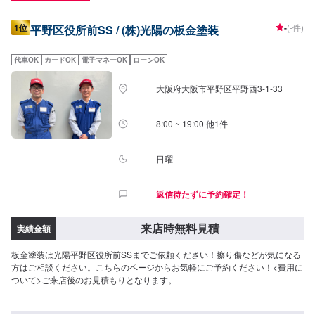
1位
-
(-件)
平野区役所前SS / (株)光陽の板金塗装
代車OK
カードOK
電子マネーOK
ローンOK
大阪府大阪市平野区平野西3-1-33
8:00 ~ 19:00 他1件
日曜
返信待たずに予約確定！
来店時無料見積
実績金額
板金塗装は光陽平野区役所前SSまでご依頼ください！擦り傷などが気になる
方はご相談ください。こちらのページからお気軽にご予約ください！<費用に
ついて>ご来店後のお見積もりとなります。