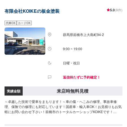
5.0
(8件)
有限会社KOIKEの板金塗装
代車OK
カードOK
群馬県前橋市上大島町94-2
9:00 ~ 19:00
日曜・祝日
返信待たずに予約確定！
来店時無料見積
実績金額
～卓越した技術で愛車をまもります！～車の傷・へこみの修理、事故車修
理、保険での修理にも対応しています！国産車・輸入車OK！お見積りもお気
軽にお問い合わせ下さい！前橋市のトータルカーショップKOIKEです！
KOIKEでは高い技術力を持っている職人のみならず自動車の歪みを3次元計測
できる世界初のコンピューター計測診断システムTOUCHや国内外を問わず多
種多様な自動車を骨格(フレーム)修正作業することができる3Dジグ修正機