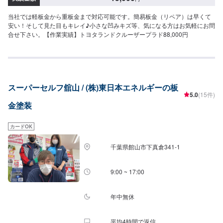
当社では軽板金から重板金まで対応可能です。簡易板金（リペア）は早くて
安い！そして見た目もキレイ♪小さな凹みキズ等、気になる方はお気軽にお問
合せ下さい。【作業実績】トヨタランドクルーザープラド88,000円
スーパーセルフ舘山 / (株)東日本エネルギーの板
5.0
(15件)
金塗装
カードOK
千葉県館山市下真倉341-1
9:00 ~ 17:00
年中無休
平均4時間で返信