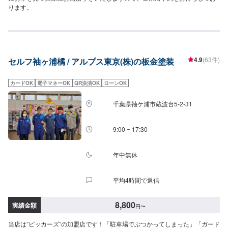
ります。
4.9
(63件)
セルフ袖ヶ浦橘 / アルプス東京(株)の板金塗装
カードOK
電子マネーOK
QR決済OK
ローンOK
千葉県袖ケ浦市蔵波台5-2-31
9:00 ~ 17:30
年中無休
平均4時間で返信
8,800
実績金額
円
〜
当店は”ピッカーズ”の加盟店です！「駐車場でぶつかってしまった」「ガード