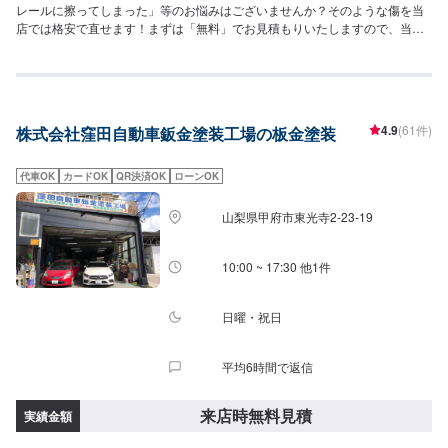
レールに擦ってしまった」等のお悩みはございませんか？そのような傷を当
店では格安で直せます！まずは「無料」でお見積もりいたしますので、当店
にお気軽にご相談をお待ちしております！
4.9
(61件)
株式会社窪田自動車鈑金塗装工場の板金塗装
代車OK
カードOK
QR決済OK
ローンOK
山梨県甲府市東光寺2-23-19
10:00 ~ 17:30 他1件
日曜・祝日
平均6時間で返信
来店時無料見積
実績金額