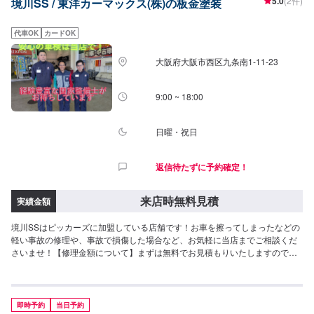
5.0
(2件)
境川SS / 東洋カーマックス(株)の板金塗装
代車OK
カードOK
大阪府大阪市西区九条南1-11-23
9:00 ~ 18:00
日曜・祝日
返信待たずに予約確定！
来店時無料見積
実績金額
境川SSはピッカーズに加盟している店舗です！お車を擦ってしまったなどの
軽い事故の修理や、事故で損傷した場合など、お気軽に当店までご相談くだ
さいませ！【修理金額について】まずは無料でお見積もりいたしますので、
このページよりご来店予約をお待ちしております。保険のご利用も可能で
す。お気軽にどうぞ！
即時予約
当日予約