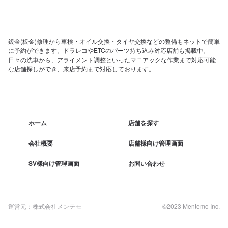
鈑金(板金)修理から車検・オイル交換・タイヤ交換などの整備もネットで簡単
に予約ができます。ドラレコやETCのパーツ持ち込み対応店舗も掲載中。
日々の洗車から、アライメント調整といったマニアックな作業まで対応可能
な店舗探しができ、来店予約まで対応しております。
ホーム
店舗を探す
会社概要
店舗様向け管理画面
SV様向け管理画面
お問い合わせ
運営元：株式会社メンテモ
©2023 Mentemo Inc.