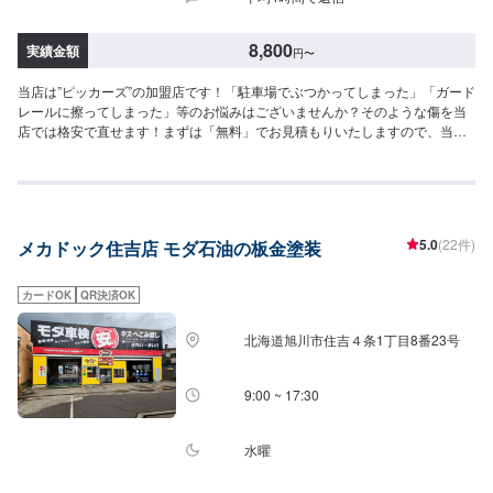
8,800
実績金額
円
〜
当店は”ピッカーズ”の加盟店です！「駐車場でぶつかってしまった」「ガード
レールに擦ってしまった」等のお悩みはございませんか？そのような傷を当
店では格安で直せます！まずは「無料」でお見積もりいたしますので、当店
にお気軽にご相談をお待ちしております！
5.0
(22件)
メカドック住吉店 モダ石油の板金塗装
カードOK
QR決済OK
北海道旭川市住吉４条1丁目8番23号
9:00 ~ 17:30
水曜