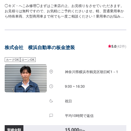
◯キズ・へこみ修理◯まずはご来店の上、お見積りをさせていただきます。
お見積りは無料ですので、お気軽にご予約くださいませ。軽、普通乗用車か
ら特殊車両、大型商用車まで何でも一度ご相談ください！乗用車のお悩みは
もちろん、軽や2t、3車の架装部分の修理など「どこに相談したら良いのかわ
からない...」というお悩みにもお応えします！【作業実績】ダイハツキャス
ト199,210円レクサスRX450h167,838円トヨタオーリス61,985円---------------
-----------------------------------【1】オファーにてお問い合わせ【2】お見積り
【3】お見積りにご納得いただければ作業開始【4】仕上がり次第納車◯代車
5.0
(42件)
株式会社 横浜自動車の板金塗装
について◯無料の代車ございます。作業中は代車をご利用ください。燃料代
はお客様にご負担いただいております。【定休日・営業時間】定休日：日曜
日、祝日、第二土曜日営業時間：9:00~18:00
カードOK
ローンOK
神奈川県横浜市鶴見区朝日町1－1
9:00 ~ 16:30
祝日
平均10時間で返信
15,000
実績金額
円
〜