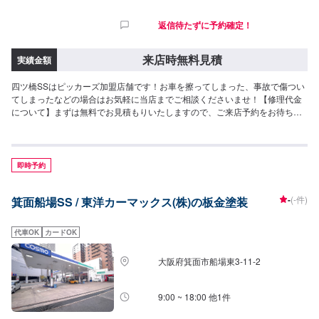
返信待たずに予約確定！
来店時無料見積
実績金額
四ツ橋SSはピッカーズ加盟店舗です！お車を擦ってしまった、事故で傷つい
てしまったなどの場合はお気軽に当店までご相談くださいませ！【修理代金
について】まずは無料でお見積もりいたしますので、ご来店予約をお待ちし
ております。保険をご利用する場合でもご対応可能です！お気軽にご相談く
ださい！
即時予約
-
(-件)
箕面船場SS / 東洋カーマックス(株)の板金塗装
代車OK
カードOK
大阪府箕面市船場東3-11-2
9:00 ~ 18:00 他1件