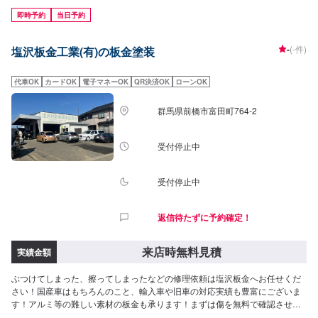
SERIE100の両方を所有しており、全ての復元作業に妥協しない高い技術力
即時予約
当日予約
と最新設備を揃え完成度の高い修理をご提供します。国産車はもちろん、輸
入車修理もお任せください。他店に修理を断られてしまったお車でも、まず
-
(-件)
塩沢板金工業(有)の板金塗装
はお気軽にご相談ください！<<多数メーカーの指定工場>>当社はダッジ・ク
ライスラー・ジープの指定工場です！アメ車の難しい修理、整備もお任せく
ださいませ。また、トヨタの指定工場でもあります。国産車もご安心してご
代車OK
カードOK
電子マネーOK
QR決済OK
ローンOK
依頼ください。<<無料の代車のご用意>>修理・整備の際もご安心ください。
代車のご用意いたします。<<積載車完備>>自社の積載車にて引き取りにお伺
群馬県前橋市富田町764-2
いいたします。自走不可の場合は予約リクエストにその旨をお書きください
ませ。-----ご来店時の注意、受付方法-----JR前橋大島駅北口から北西方向へ進
み1つ目の交差点を右に次の交差点を左に進むと右側に工場があります。駐車
受付停止中
スペースは事務所がございますので事務所裏の空いているスペースに駐車し
てください。事務所内に受付がいますのでメンテモで予約しましたとお伝え
ください。【定休日・営業時間】定休日：日曜日、祝日営業時間：
受付停止中
9:00~19:00
返信待たずに予約確定！
来店時無料見積
実績金額
ぶつけてしまった、擦ってしまったなどの修理依頼は塩沢板金へお任せくだ
さい！国産車はもちろんのこと、輸入車や旧車の対応実績も豊富にございま
す！アルミ等の難しい素材の板金も承ります！まずは傷を無料で確認させて
いただきます、お気軽にご来店予約くださいませ！[得意なメーカー]すべての