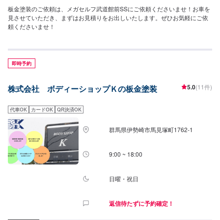
板金塗装のご依頼は、メガセルフ武道館前SSにご依頼くださいませ！お車を
見させていただき、まずはお見積りをお出しいたします。ぜひお気軽にご依
頼くださいませ！
即時予約
5.0
(11件)
株式会社 ボディーショップＫの板金塗装
代車OK
カードOK
QR決済OK
群馬県伊勢崎市馬見塚町1762‐1
9:00 ~ 18:00
日曜・祝日
返信待たずに予約確定！