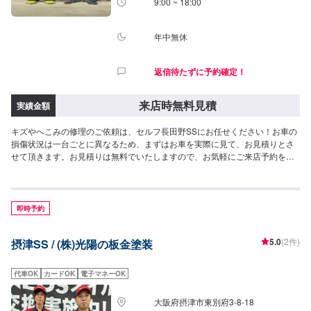
9:00 ~ 18:00
年中無休
返信待たずに予約確定！
来店時無料見積
実績金額
キズやへこみの修理のご依頼は、セルフ長田野SSにお任せください！お車の
損傷状況は一台ごとに異なるため、まずはお車を実際に見て、お見積りとさ
せて頂きます。お見積りは無料でいたしますので、お気軽にご来店予約をお
待ちしております。
即時予約
5.0
(2件)
摂津SS / (株)光陽の板金塗装
代車OK
カードOK
電子マネーOK
大阪府摂津市東別府3-8-18