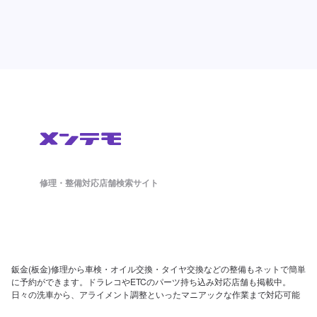
修理・整備対応店舗検索サイト
鈑金(板金)修理から車検・オイル交換・タイヤ交換などの整備もネットで簡単
に予約ができます。ドラレコやETCのパーツ持ち込み対応店舗も掲載中。
日々の洗車から、アライメント調整といったマニアックな作業まで対応可能
な店舗探しができ、来店予約まで対応しております。