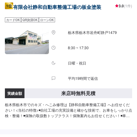
1位
3.0
(1件)
有限会社静和自動車整備工場の板金塗装
カードOK
QR決済OK
ローンOK
栃木県栃木市岩舟町静戸1479
8:30 ~ 17:30
日曜・祝日
平均19時間で返信
来店時無料見積
実績金額
栃木県栃木市でのキズ・へこみ修理は【静和自動車整備工場】へお任せくだ
さい！<当社の特徴>◾自社工場の充実設備と確かな技術で、お車をしっかり点
検・整備！◾保険の取扱数トップクラス！保険案内もお任せください！◾車の
購入から日々のメンテナンス、修理に至るまでトータルサポート！<お客様の
ご予算やご希望の時間に応じてプランをご提案！>★お安く済ませたい…★お
時間があまり取れない…などのご相談もお気軽にどうぞ！【1】オファーにて