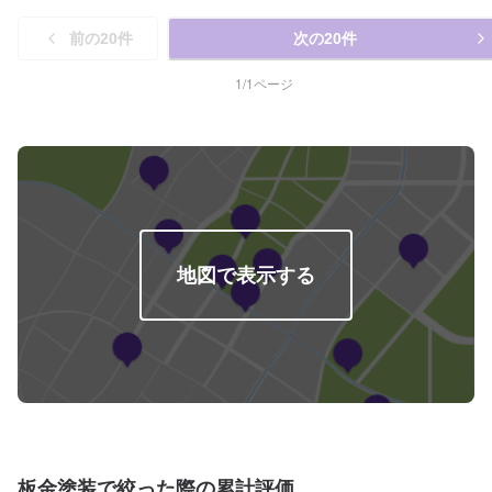
お問い合わせ【2】お見積り【3】お見積りにご納得いただければ作業開始
【4】仕上がり次第納車-----代車について-----代車をご用意しています。お車
前の
20
件
次の
20
件
の作業中は代車をご利用ください。※代車の燃料代はお客様にご負担いただい
ております。-----ご来店時の注意、受付方法-----入庫の際はお気をつけてお越
しください。駐車スペースは事務所前の空いているスペースに駐車してくだ
1
/
1
ページ
さい。受付はスタッフへ「メンテモで予約しました」とお伝えください。ご
案内いたします。【定休日・営業時間】定休日：日曜日、祝日営業時間：
8:30~17:30
地図で表示する
板金塗装で絞った際の累計評価