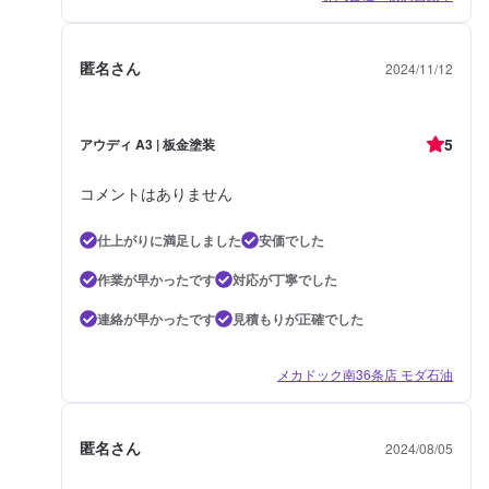
匿名さん
2024/11/12
5
アウディ A3 | 板金塗装
コメントはありません
仕上がりに満足しました
安価でした
作業が早かったです
対応が丁寧でした
連絡が早かったです
見積もりが正確でした
メカドック南36条店 モダ石油
匿名さん
2024/08/05