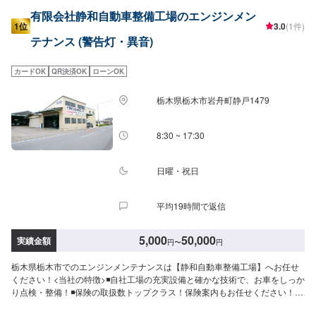
有限会社静和自動車整備工場のエンジンメン
1位
3.0
(1件)
テナンス (警告灯・異音)
カードOK
QR決済OK
ローンOK
栃木県栃木市岩舟町静戸1479
8:30 ~ 17:30
日曜・祝日
平均19時間で返信
5,000
50,000
実績金額
円
〜
円
栃木県栃木市でのエンジンメンテナンスは【静和自動車整備工場】へお任せ
ください！<当社の特徴>◾自社工場の充実設備と確かな技術で、お車をしっか
り点検・整備！◾保険の取扱数トップクラス！保険案内もお任せください！◾
車の購入から日々のメンテナンス、修理に至るまでトータルサポート！<お客