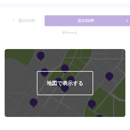
様のご予算やご希望の時間に応じてプランをご提案！>★お安く済ませたい…
★お時間があまり取れない…などのご相談もお気軽にどうぞ！【1】オファー
にてお問い合わせ【2】お見積り【3】お見積りにご納得いただければ作業開
始【4】仕上がり次第納車-----納期について-----納期は通常2日～3日程度で納
前の
20
件
次の
20
件
車となります。納期は前後する場合がございます。予めご了承ください。-----
代車について-----代車をご用意しています。お車の作業中は代車をご利用くだ
さい。※代車の燃料代はお客様にご負担いただいております。-----ご来店時の
1
/
1
ページ
注意、受付方法-----入庫の際はお気をつけてお越しください。駐車スペースは
事務所前の空いているスペースに駐車してください。受付はスタッフへ「メ
ンテモで予約しました」とお伝えください。ご案内いたします。【定休日・
営業時間】定休日：日曜日、祝日営業時間：8:30~17:30
地図で表示する