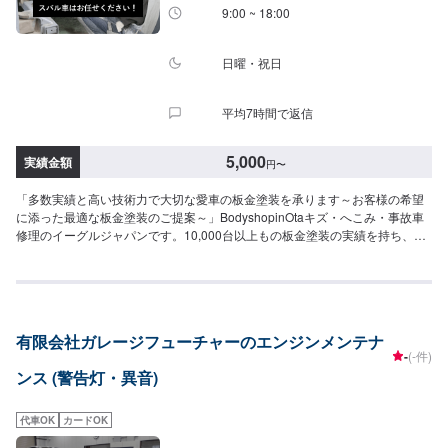
9:00 ~ 18:00
日曜・祝日
平均7時間で返信
5,000
実績金額
円
〜
「多数実績と高い技術力で大切な愛車の板金塗装を承ります～お客様の希望
に添った最適な板金塗装のご提案～」BodyshopinOtaキズ・へこみ・事故車
修理のイーグルジャパンです。10,000台以上もの板金塗装の実績を持ち、太
田市や太田市周辺の多くのお客様のお車の修理を行い、多くのお客様から感
謝とお喜びの声を頂いております。ご依頼を受けたお車は、1台1台それぞれ
にお客様の大切な思い出を乗せた日常を彩る大切な相棒であり、熟練の職人
が一つひとつの工程を丁寧に愛情をもって作業を行っております。お客様の
｢なるべく費用を抑えて修理をしたい｣というご要望に対しても、最大限尊重
有限会社ガレージフューチャーのエンジンメンテナ
した上で、長年培った技術力を駆使して最適な方法のご提案をさせていただ
-
(-件)
きます。スバル車に関しましては他社様でお断りされる様な内容でも承って
ンス (警告灯・異音)
います。ぜひ、お問い合わせください！--------------------------------------------------
【1】オファーにてお問い合わせ【2】お見積り【3】お見積りにご納得いた
だければ作業開始【4】仕上がり次第納車-----納期について-----納期は通常2~3
代車OK
カードOK
日程度で納車となります。納期は前後する場合がございます。予め、ご了承