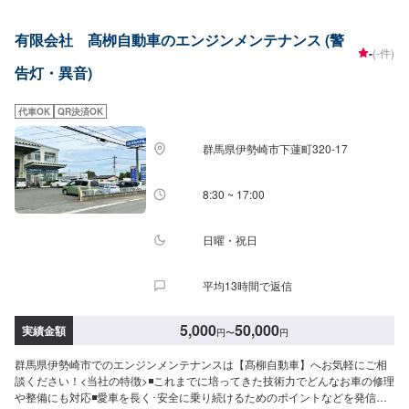
るだけ部品交換をせず、修理対応いたします。私達は鈑金塗装のプロフェッ
ショナルです。大切なお車はぜひ、カーリペアCHIGIRAにおまかせくださ
有限会社 髙栁自動車のエンジンメンテナンス (警
い！--------------------------------------------------【1】オファーにてお問い合わせ
-
(-件)
【2】お見積り【3】お見積りにご納得いただければ作業開始【4】仕上がり
告灯・異音)
次第納車□納期について□通常3〜5日程度で納車いたします。車種や状態によ
り納期が前後する場合がございます。予め、ご了承ください。□代車について
□作業中は無料の代車をご利用ください。※燃料代は、お客様負担となってお
代車OK
QR決済OK
ります。予め、ご了承ください。□パーツ持ち込みについて□パーツの持ち込
み可能です。オファーの際に持ち込みパーツの詳細をご入力ください。【定
群馬県伊勢崎市下蓮町320-17
休日・営業時間】定休日：祝日営業時間：9:00~19:00
8:30 ~ 17:00
日曜・祝日
平均13時間で返信
5,000
50,000
実績金額
円
〜
円
群馬県伊勢崎市でのエンジンメンテナンスは【髙柳自動車】へお気軽にご相
談ください！<当社の特徴>◾これまでに培ってきた技術力でどんなお車の修理
や整備にも対応◾愛車を長く･安全に乗り続けるためのポイントなどを発信し