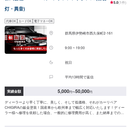
5.0
(1件)
ファーにてお問い合わせ【2】お見積り【3】お見積りにご納得いただければ
灯・異音)
作業開始【4】仕上がり次第納車-----納期について-----納期は通常2日～3日程
度で納車となります。納期は前後する場合がございます。予め、ご了承くだ
さい。-----代車について-----無料の代車をご用意しています。お車の作業中は
代車OK
カードOK
電子マネーOK
代車をご利用ください。※代車の燃料代はお客様にご負担いただいておりま
す。-----ご来店時の注意、受付方法-----当工場は太田桐生インターチェンジか
群馬県伊勢崎市西久保町2-161
ら５分入庫の際はお気をつけてお越しください。駐車スペースは工場前の空
いているスペースに駐車してください。受付はスタッフへ「メンテモで予約
しました」とお伝えください。ご案内いたします。【定休日・営業時間】定
9:00 ~ 19:00
休日：日曜日営業時間：9:00~19:00
祝日
平均13時間で返信
5,000
50,000
実績金額
円
〜
円
ディーラーより早く丁寧に、美しく、そして低価格、それがカーリペア
CHIGIRAの鈑金塗装！国産車から欧州車まで幅広く対応いたします！ディー
ラー様へ修理を依頼した場合、一般的に修理費用が高く、また納車までの時
間がかかるといった声がよく聞かれます。それはディーラー様が直接直すわ
けではなく、外部の下請け工場へ修理を委託し、基本的には不具合箇所の修
理を部品交換で対応してしまうから。私たちなら自社工場で即施工し、でき