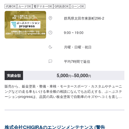
庫の際はお気をつけてお越しください。駐車スペースは20台完備しておりま
代車OK
カードOK
電子マネーOK
QR決済OK
ローンOK
す。受付はスタッフへ「メンテモで予約しました」とお伝えください。ご案
内いたします。【定休日・営業時間】定休日：日曜日、祝日営業時間：
群馬県太田市東新町296-2
9:30~18:30
9:00 ~ 19:00
月曜・日曜・祝日
平均7時間で返信
5,000
50,000
実績金額
円
〜
円
販売から、鈑金塗装・整備・車検・モータースポーツ・カスタムやチューニ
ングなどの走る車もいける車全般の相談になんでもお応えする、ぶ～ぶステ
ーションprogressは、品質の高い板金塗装で自動車のキズやヘコミを直しま
す。プロフェッショナルな技術と知識を持ったスタッフが、お客様の安全を
守るため、定期点検を実施しております。車検のお見積りは無料で行います
ので、お気軽にお問い合わせください。ブレーキパッドの交換や車内のクリ
ーニングまで、幅広いサービスを手掛けております。太田の地域密着で、ア
フターフォローにも素早く対応します。お客様に喜んでいただける的確なア
株式会社CHIGIRAのエンジンメンテナンス (警告
ドバイスを心掛けております。--------------------------------------------------【1】オ