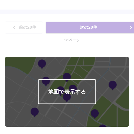
ます◾地域密着のいつでも頼れる修理･整備工場として営業しております<お客
様のご予算やご希望の時間に応じてプランをご提案！>★お安く済ませたい…
★お時間があまり取れない…などのご相談もお気軽にどうぞ！【1】オファー
にてお問い合わせ【2】お見積り【3】お見積りにご納得いただければ作業開
始【4】仕上がり次第納車-----納期について-----納期は通常3日～5日程度で納
前の
20
件
次の
20
件
車となります。(要相談)納期は前後する場合がございます。予めご了承くださ
い。-----代車について-----代車をご用意しています。お車の作業中は代車をご
利用ください。※代車の燃料代はお客様にご負担いただいております。-----ご
1
/
1
ページ
来店時の注意、受付方法-----入庫の際はお気をつけてお越しください。駐車ス
ペースは事務所前の空いているスペースに駐車してください。受付はスタッ
フへ「メンテモで予約しました」とお伝えください。ご案内いたします。
【定休日・営業時間】定休日：日曜日、祝日営業時間：8:30~1７:00
地図で表示する