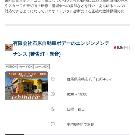
やスタッフの技術向上研修・講習会への参加などを行い、あらゆるクルマに
対応できるようになっています！デジタル診断による正確な故障原因の究明
はもちろん高い技術力を持つスタッフの目視点検・ミリ単位の骨格修正など
で確実な修理・整備を行います！鈑金塗装修理をメインに国家資格を持つ整
備士による点検・メンテナンス、クルマのパーツ交換や取り付け・カスタム
など様々なサービスを展開しており、すべてにおいてクルマに精通したスタ
ッフよりお客様へ丁寧な説明を行うことを心がけています。-----------------------
有限会社石原自動車ボデーのエンジンメンテ
---------------------------【1】オファーにてお問い合わせ【2】お見積り【3】お
3位
5.0
(4件)
見積りにご納得いただければ作業開始【4】仕上がり次第納車〈納期につい
ナンス (警告灯・異音)
て〉通常2~3日程度で納車いたします！車種や状態などにより作業内容が異
なる場合、納期が表示目安より変更となる場合がございます。〈代車につい
て〉無料の代車ご用意しております！愛車の作業中は代車をご利用くださ
代車OK
カードOK
ローンOK
い！※代車の燃料代はお客様にご負担いただいております。【定休日・営業時
間】定休日：不定休営業時間：9:00~18:00
群馬県高崎市八千代町4-5-7
8:30 ~ 19:00
日曜・祝日
平均6時間で返信