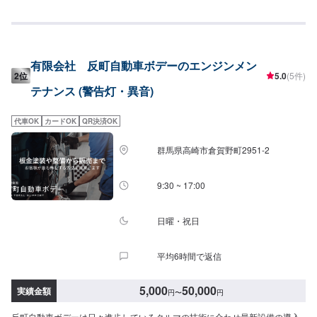
時間対応の無料コールセンターを完備。おクルマのトラブルにいつでも対応
いたします！<お客様のご予算やご希望の時間に応じてプランをご提案！>★
安く済ませたい…★時間があまり取れない…★車が動かなくなってしまっ
た…などのご相談もお気軽にどうぞ！【1】オファーにてお問い合わせ【2】
お見積り【3】お見積りにご納得いただければ作業開始【4】仕上がり次第納
有限会社 反町自動車ボデーのエンジンメン
車-----納期について-----納期は通常3日～5日程度で納車となります。(要相談)
2位
5.0
(5件)
納期は前後する場合がございます。予めご了承ください。-----代車について---
テナンス (警告灯・異音)
--無料の代車をご用意しています。お車の作業中は代車をご利用ください。※
代車の燃料代はお客様にご負担いただいております。-----ご来店時の注意、受
付方法-----入庫の際はお気をつけてお越しください。駐車スペースは事務所前
代車OK
カードOK
QR決済OK
の空いているスペースに駐車してください。受付はスタッフへ「メンテモで
予約しました」とお伝えください。ご案内いたします。【定休日・営業時
群馬県高崎市倉賀野町2951‐2
間】定休日：月曜日営業時間：9:00~19:00※日曜日のみ9:00~18:00
9:30 ~ 17:00
日曜・祝日
平均6時間で返信
5,000
50,000
実績金額
円
〜
円
反町自動車ボデーは日々進歩しているクルマの技術に合わせ最新設備の導入