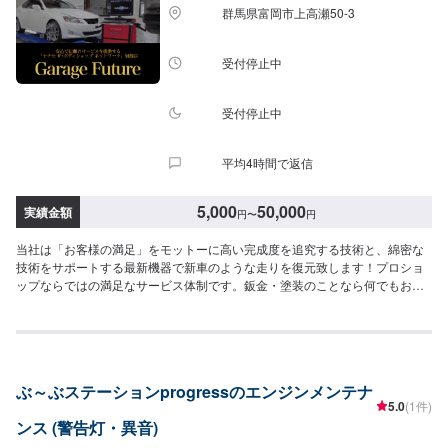
ください。-----パーツ持ち込みについて-----パーツの持ち込み可能です。オフ
群馬県富岡市上高瀬50-3
ァーにて詳細をお願い致します。-----代車について-----無料の代車をご用意し
ています。お車の作業中は代車をご利用ください。※代車の燃料代はお客様に
ご負担いただいております。-----ご来店時の注意、受付方法-----当工場は竹の
受付停止中
くら様を過ぎ左手にMMM様の看板がある所を右折していただければ工場があ
ります。旗竿地の為、分かりにくい場合がございます。ご不明な場合はお電
話いただければと思います。入庫の際はお気をつけてお越しください。駐車
受付停止中
スペースは事務所前の空いているスペースに駐車してください。受付はスタ
ッフへ「メンテモで予約しました」とお伝えください。ご案内いたします。
平均4時間で返信
【定休日・営業時間】定休日：日曜日、祝日営業時間：9:00~18:00
5,000
50,000
実績金額
円
〜
円
当社は「お客様の満足」をモットーに高い完成度を追究する技術と、綿密な
技術をサポートする最新機器で新車のような走りを復元致します！プロショ
ップならではの満足なサービス体制です。鈑金・塗装のことなら何でもお気
軽にご相談下さい。ご予算に合わせた修理を致します。高い完成度を追及す
る最新の設備環境が整っています。あたなのクルマをご予算に合わせ、より
スピーディに、より完全に仕上げます。--------------------------------------------------
【1】オファーにてお問い合わせ【2】お見積り【3】お見積りにご納得いた
だければ作業開始【4】仕上がり次第納車-----納期について-----納期は要相談
ぶ～ぶステーションprogressのエンジンメンテナ
となります。納期は前後する場合がございます。予め、ご了承ください。-----
5.0
(1件)
代車について-----無料の代車をご用意しています。お車の作業中は代車をご利
ンス (警告灯・異音)
用ください。※代車の燃料代はお客様にご負担いただいております。-----ご来
店時の注意、受付方法-----当工場は上信越道富岡インターチェンジから4km入