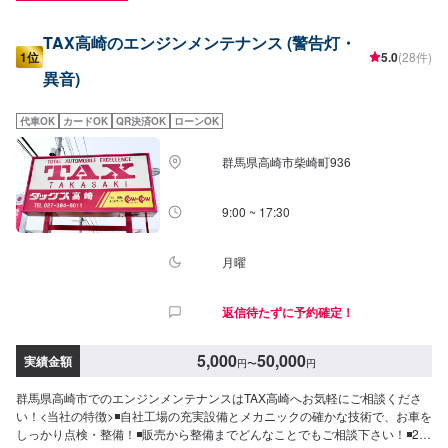
TAX高崎のエンジンメンテナンス (警告灯・
1位
5.0
(28件)
異音)
代車OK
カードOK
QR決済OK
ローンOK
群馬県高崎市柴崎町936
9:00 ~ 17:30
月曜
返信待たずに予約確定！
5,000
50,000
実績金額
円
〜
円
群馬県高崎市でのエンジンメンテナンスはTAX高崎へお気軽にご相談くださ
い！<当社の特徴>◾自社工場の充実設備とメカニックの確かな技術で、お車を
しっかり点検・整備！◾販売から整備までどんなことでもご相談下さい！◾24