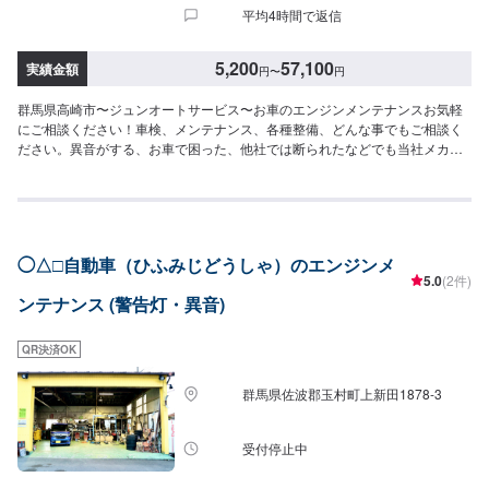
平均4時間で返信
5,200
57,100
実績金額
円
〜
円
群馬県高崎市〜ジュンオートサービス〜お車のエンジンメンテナンスお気軽
にご相談ください！車検、メンテナンス、各種整備、どんな事でもご相談く
ださい。異音がする、お車で困った、他社では断られたなどでも当社メカニ
ックが親身になってアドバイス致します。プロのメカニックがお客様のお車
を大切に点検・整備致します。【当社の特徴】✅車種に応じたメンテナン
ス！✅お客様に応じた提案！✅コンピュータ診断機完備！まずはお気軽にご相
談ください。【1】オファーにてお問い合わせ【2】お見積り【3】お見積り
にご納得いただければ作業開始【4】仕上がり次第納車-----ご来店時の注意、
◯△□自動車（ひふみじどうしゃ）のエンジンメ
受付方法-----入庫の際はお気をつけてお越しください。駐車スペースは事務所
5.0
(2件)
前の空いているスペースに駐車してください。受付はスタッフへ「メンテモ
ンテナンス (警告灯・異音)
で予約しました」とお伝えください。ご案内いたします。【定休日・営業時
間】定休日：日・月曜日の祝日受付時間：9:00~18:00
QR決済OK
群馬県佐波郡玉村町上新田1878-3
受付停止中