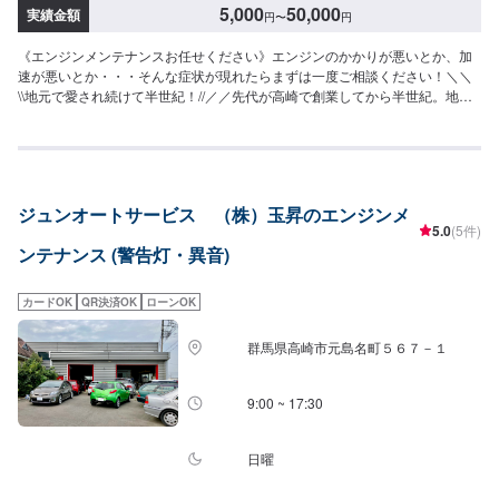
5,000
50,000
実績金額
円
〜
円
《エンジンメンテナンスお任せください》エンジンのかかりが悪いとか、加
速が悪いとか・・・そんな症状が現れたらまずは一度ご相談ください！＼＼
\\地元で愛され続けて半世紀！//／／先代が高崎で創業してから半世紀。地元
の皆様から長年のご信頼に支えられながら、今なお、技術の研鑽と工場の進
化を続けています。技術はもちろんの事、お客様のご予算、納期、代車が必
要、移動が難しい（レッカーしてほしい）などなど…お車のお困りごとにつ
いては何でもご相談ください。お困りごとにお応えし、解決する「対応力」
で、お客様のカーライフのお役に立てればと考えています。基本的なことか
ジュンオートサービス （株）玉昇のエンジンメ
ら、パーツの選択、仕上がりの精度までいくつかのプランをご提示の上、お
5.0
(5件)
客様にご納得いただけるプランで作業を進めて参ります。常連さんから初め
ンテナンス (警告灯・異音)
ての方まで、ご来店を心からお待ちしております。【作業実績】スズキセル
ボ30,800円--------------------------------------------------【1】オファーにてお問い合
わせ【2】お見積り【3】お見積りにご納得いただければ作業開始【4】仕上
カードOK
QR決済OK
ローンOK
がり次第納車《パーツの持ち込み》☑新品・中古パーツの持ち込みOK！オフ
ァーの際、使用されるパーツのお写真や詳細などをお送りください。《代車
群馬県高崎市元島名町５６７－１
について》お車をお預かりしている間、ご入用のお客様には代車を無料でご
用意しております。詳しくはお気軽にお問い合わせください。※ガソリン代は
お客様にご負担いただきます。【定休日・営業時間】定休日：第二水曜日営
9:00 ~ 17:30
業時間：8:30~19:00
日曜