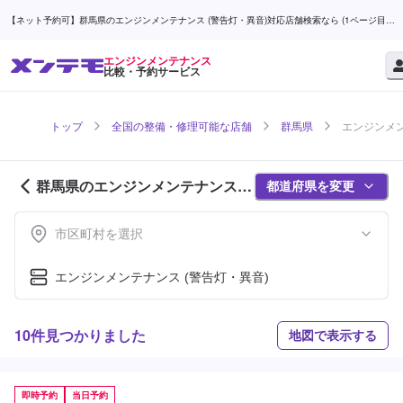
【ネット予約可】群馬県のエンジンメンテナンス (警告灯・異音)対応店舗検索なら (1ページ目) |
メンテモ
エンジンメンテナンス
比較・予約サービス
トップ
全国の整備・修理可能な店舗
群馬県
エンジンメン
群馬県のエンジンメンテナンス対
都道府県を変更
応店舗紹介 (1ページ目)
市区町村を選択
エンジンメンテナンス (警告灯・異音)
10件見つかりました
地図で表示する
即時予約
当日予約