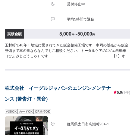
受付停止中
平均5時間で返信
5,000
50,000
実績金額
円
〜
円
玉村町で40年！地域に愛されてきた鈑金整備工場です！車両の販売から鈑金
整備まで車の事ならなんでもご相談ください。トータルケアの◯△□自動車
（ひふみじどうしゃ）です！--------------------------------------------------【1】オフ
ァーにてお問い合わせ【2】お見積り【3】お見積りにご納得いただければ作
業開始【4】仕上がり次第納車◯納期について◯通常3日〜5日程度で納車い
たします。車種や状態により納期が前後する場合がございます。予め、ご了
承ください。【定休日・営業時間】定休日：日曜日、祝日営業時間：
9:00~18:00
株式会社 イーグルジャパンのエンジンメンテナ
5.0
(1件)
ンス (警告灯・異音)
代車OK
カードOK
QR決済OK
群馬県太田市高瀬町234-1