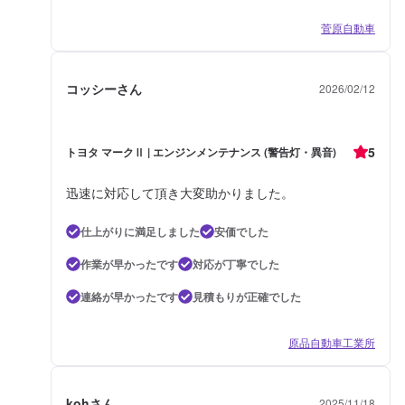
菅原自動車
コッシーさん
2026/02/12
5
トヨタ マークⅡ | エンジンメンテナンス (警告灯・異音)
迅速に対応して頂き大変助かりました。
仕上がりに満足しました
安価でした
作業が早かったです
対応が丁寧でした
連絡が早かったです
見積もりが正確でした
原品自動車工業所
kohさん
2025/11/18