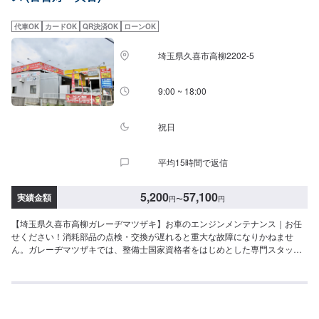
注意、受付方法-----入庫の際はお気をつけてお越しください。駐車スペースは
事務所前の空いているスペースに駐車してください。受付はスタッフへ「メ
代車OK
カードOK
QR決済OK
ローンOK
ンテモで予約しました」とお伝えください。ご案内いたします。【定休日・
営業時間】定休日：日曜日、祝日営業時間：8:30~17:30
埼玉県久喜市高柳2202-5
9:00 ~ 18:00
祝日
平均15時間で返信
5,200
57,100
実績金額
円
〜
円
【埼玉県久喜市高柳ガレーヂマツザキ】お車のエンジンメンテナンス｜お任
せください！消耗部品の点検・交換が遅れると重大な故障になりかねませ
ん。ガレーヂマツザキでは、整備士国家資格者をはじめとした専門スタッフ
が愛車の隅々まできちんとチェック！簡単なチェック、気になる箇所の点検
からエンジン着脱を要する整備まで承っております。また安全に作業を行う
為、労働安全衛生法に定められている教育を受けた整備士が整備を行ってお
ります。お車の事でお困りでしたら、まずはガレーヂマツザキまでお気軽に
お問い合わせください！【1】オファーにてお問い合わせ【2】お見積り