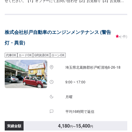
せください。【1】オファーにてお問い合わせ【2】お見積り【3】お見積り
にご納得いただければ作業開始【4】仕上がり次第納車『パーツ持ち込み
OK！⭕️』欲しくて買ったけどうまく付けられない、そんなネット購入した部
品の取り付けを承ります！クルマ好きの皆さんのピットワーカーにおまかせ
ください。『代車について』代車をご用意しています。お車の作業中は代車
をご利用ください。※代車の燃料代はお客様にご負担いただいております。
株式会社杉戸自動車のエンジンメンテナンス (警告
『営業時間・定休日』営業時間：8:30〜18:00定休日：日・祝・第一月曜
-
(-件)
灯・異音)
代車OK
カードOK
QR決済OK
ローンOK
埼玉県北葛飾郡杉戸町清地6-26-18
9:00 ~ 17:00
月曜
平均16時間で返信
4,180
15,400
実績金額
円
〜
円