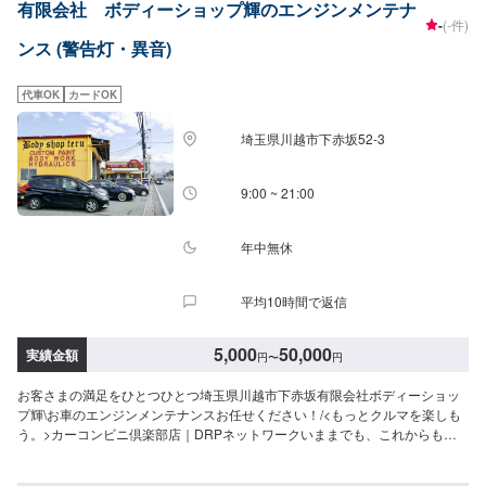
有限会社 ボディーショップ輝のエンジンメンテナ
【3】お持ち込み・引き取り【4】正式なお見積り【5】作業開始【6】納車時
-
(-件)
のお支払い<代車について>ガレーヂマツザキでは、鈑金・塗装・修理等で愛
ンス (警告灯・異音)
車をお預かりしている間、代車をお貸し致します。台数も豊富な20台ご用意
しております。事前に予約が必要となる場合もございますので、まずはお気
軽にご相談ください。※代車の燃料代はお客様にご負担いただいております。
代車OK
カードOK
<定休日・営業時間>定休日：なし営業時間：9:00~18:00クレジット・QR決
済などをご希望の方は事前にお申し付けください。
埼玉県川越市下赤坂52‐3
9:00 ~ 21:00
年中無休
平均10時間で返信
5,000
50,000
実績金額
円
〜
円
お客さまの満足をひとつひとつ埼玉県川越市下赤坂有限会社ボディーショッ
プ輝\お車のエンジンメンテナンスお任せください！/<もっとクルマを楽しも
う。>カーコンビニ倶楽部店｜DRPネットワークいままでも、これからも。
創業以来、たくさんのお客さまに支えられボディーショップ輝はこの地でク
ルマの安全と安心を支えてまいりました。お客さまのご要望にお応えするた