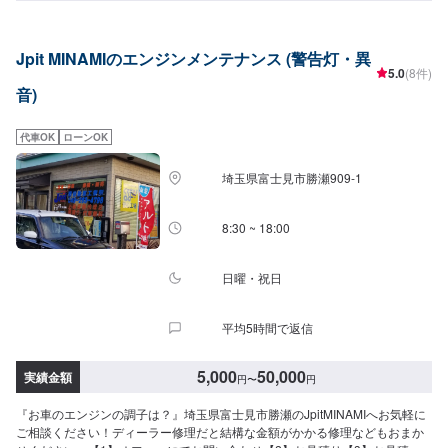
めカーコンビニ倶楽部やDRPネットワークに加入し、設備を整え、焦ること
なく休むことなく一歩一歩と。クルマのお困りごと、ぜひ当店におまかせく
ださい。【1】オファーにてお問い合わせ【2】お見積り【3】お見積りにご
Jpit MINAMIのエンジンメンテナンス (警告灯・異
納得いただければ作業開始【4】仕上がり次第納車<パーツ持ち込みOK>パー
5.0
(8件)
ツの持ち込み・販売が可能です。持ち込みをご希望の方はオファーにて、車
音)
種情報と持ち込みパーツの詳細をお送りください。店頭でのパーツのご購入
をご希望の方も車種情報と購入希望の旨をオファー備考欄に誤入力くださ
い。<代車について>代車をご用意しています。お車の作業中は代車をご利用
代車OK
ローンOK
ください。※代車の燃料代はお客様にご負担いただいております。<定休日・
営業時間>定休日：年中無休（大型連休のみ休み）営業時間：9:00~21:00<輸
埼玉県富士見市勝瀬909‐1
入車のご注意>修理作業時に部品が必要な場合、一般的に国内に流通している
部品以外は本国取り寄せとなるため、作業完了までにお時間をいただく場合
がございます。また車の性質上、追加部品・作業が必要となるケースがあ
8:30 ~ 18:00
り、その場合は都度ご連絡をさせていただきます。
日曜・祝日
平均5時間で返信
5,000
50,000
実績金額
円
〜
円
『お車のエンジンの調子は？』埼玉県富士見市勝瀬のJpitMINAMIへお気軽に
ご相談ください！ディーラー修理だと結構な金額がかかる修理などもおまか