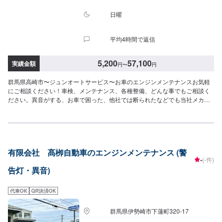
日曜
平均4時間で返信
5,200
57,100
実績金額
円
〜
円
群馬県高崎市〜ジュンオートサービス〜お車のエンジンメンテナンスお気軽
にご相談ください！車検、メンテナンス、各種整備、どんな事でもご相談く
ださい。異音がする、お車で困った、他社では断られたなどでも当社メカニ
ックが親身になってアドバイス致します。プロのメカニックがお客様のお車
を大切に点検・整備致します。【当社の特徴】✅車種に応じたメンテナン
ス！✅お客様に応じた提案！✅コンピュータ診断機完備！まずはお気軽にご相
談ください。【1】オファーにてお問い合わせ【2】お見積り【3】お見積り
にご納得いただければ作業開始【4】仕上がり次第納車-----ご来店時の注意、
有限会社 髙栁自動車のエンジンメンテナンス (警
受付方法-----入庫の際はお気をつけてお越しください。駐車スペースは事務所
-
(-件)
前の空いているスペースに駐車してください。受付はスタッフへ「メンテモ
告灯・異音)
で予約しました」とお伝えください。ご案内いたします。【定休日・営業時
間】定休日：日・月曜日の祝日受付時間：9:00~18:00
代車OK
QR決済OK
群馬県伊勢崎市下蓮町320-17