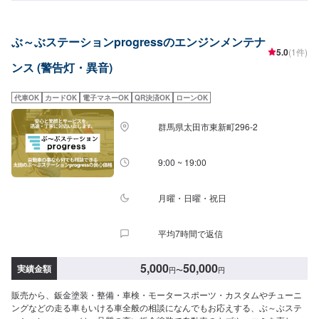
スピーディに、より完全に仕上げます。--------------------------------------------------
【1】オファーにてお問い合わせ【2】お見積り【3】お見積りにご納得いた
だければ作業開始【4】仕上がり次第納車-----納期について-----納期は要相談
ぶ～ぶステーションprogressのエンジンメンテナ
となります。納期は前後する場合がございます。予め、ご了承ください。-----
5.0
(1件)
代車について-----無料の代車をご用意しています。お車の作業中は代車をご利
ンス (警告灯・異音)
用ください。※代車の燃料代はお客様にご負担いただいております。-----ご来
店時の注意、受付方法-----当工場は上信越道富岡インターチェンジから4km入
庫の際はお気をつけてお越しください。駐車スペースは20台完備しておりま
代車OK
カードOK
電子マネーOK
QR決済OK
ローンOK
す。受付はスタッフへ「メンテモで予約しました」とお伝えください。ご案
内いたします。【定休日・営業時間】定休日：日曜日、祝日営業時間：
群馬県太田市東新町296-2
9:30~18:30
9:00 ~ 19:00
月曜・日曜・祝日
平均7時間で返信
5,000
50,000
実績金額
円
〜
円
販売から、鈑金塗装・整備・車検・モータースポーツ・カスタムやチューニ
ングなどの走る車もいける車全般の相談になんでもお応えする、ぶ～ぶステ