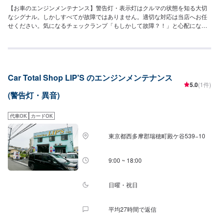
【お車のエンジンメンテナンス】警告灯・表示灯はクルマの状態を知る大切
なシグナル。しかしすべてが故障ではありません。適切な対応は当店へお任
せください。気になるチェックランプ「もしかして故障？！」と心配になり
ますよね。メーターに表示される情報には「注意」「警告」「故障」といっ
た様々なものがあります。<輸入車オーナー様へ>もっとクルマを楽しもう。
所有するのに精一杯ではクルマを楽しむことはできません。例えば輸入車デ
ィーラーで行っていたメンテナンスを私たちにおまかせいただくことで、も
しかしたら1回分のドライブ費用が捻出できるかもしれませんし、別のメンテ
Car Total Shop LIP'S のエンジンメンテナンス
ナンス費用に充当することができるかもしれません。そうして私たちはクル
5.0
(1件)
マを所有する喜びや楽しみを感じていただけるように努めます。〜今ある車
(警告灯・異音)
を大切に〜埼玉県北葛飾郡杉戸町の株式会社杉戸自動車<料金目安>【デフオ
イル交換】デフオイル1.2L使用した場合となります。●国産車：4,180円〜
6,325円程度●その他外車：11,000円〜15,400円程度【LLC（クーラント）交
代車OK
カードOK
換】●国産車：5,500円〜●その他外車：11,000円〜15,400円程度他店購入車
の対応も、輸入車の対応も、クルマの購入もいろいろ、説明力も対応力も！
東京都西多摩郡瑞穂町殿ケ谷539−10
1969年に創業して以来、50年以上この地でお店を営業させていただいており
ます。チェーン店への加盟、地元の皆様の支えでここまで1歩ずつ成長をさせ
て頂きました。これからもお客様に笑顔を届けられるよう、新しいお店のオ
9:00 ~ 18:00
ープンも進んでおります。
日曜・祝日
平均27時間で返信