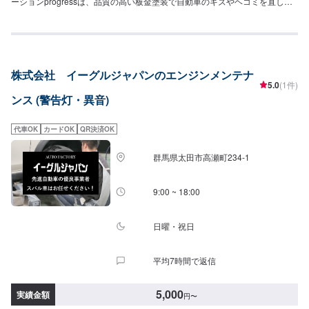
ーションprogressは、品質の高い板金塗装で自動車のキズやヘコミを直しま
す。プロフェッショナルな技術と知識を持ったスタッフが、お客様の安全を
守るため、定期点検を実施しております。車検のお見積りは無料で行います
ので、お気軽にお問い合わせください。ブレーキパッドの交換や車内のクリ
ーニングまで、幅広いサービスを手掛けております。太田の地域密着で、ア
フターフォローにも素早く対応します。お客様に喜んでいただける的確なア
株式会社 イーグルジャパンのエンジンメンテナ
ドバイスを心掛けております。--------------------------------------------------【1】オ
5.0
(1件)
ファーにてお問い合わせ【2】お見積り【3】お見積りにご納得いただければ
ンス (警告灯・異音)
作業開始【4】仕上がり次第納車-----納期について-----納期は通常2日～3日程
度で納車となります。納期は前後する場合がございます。予め、ご了承くだ
さい。-----代車について-----無料の代車をご用意しています。お車の作業中は
代車OK
カードOK
QR決済OK
代車をご利用ください。※代車の燃料代はお客様にご負担いただいておりま
す。-----ご来店時の注意、受付方法-----当工場は太田桐生インターチェンジか
群馬県太田市高瀬町234-1
ら５分入庫の際はお気をつけてお越しください。駐車スペースは工場前の空
いているスペースに駐車してください。受付はスタッフへ「メンテモで予約
しました」とお伝えください。ご案内いたします。【定休日・営業時間】定
9:00 ~ 18:00
休日：日曜日営業時間：9:00~19:00
日曜・祝日
平均7時間で返信
5,000
実績金額
円
〜