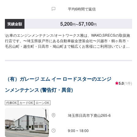
平均6時間で返信
5,200
57,100
実績金額
円
〜
円
\お車のエンジンメンテナンス/オートワークス雅は、WAKO,SRECSの取扱施
行店です。〜埼玉県坂戸市にある自動車鈑金塗装会社〜川越市・鶴ヶ島市・
毛呂山町・越生町・日高市・鳩山町まで幅広くお客様にご利用頂いていま
す。※状態により、対応できかねる場合もございます。⭐️WAKO,S製品を多数
取り揃えております⭐️WAKO,Sブランドは、現場でのプロメカニックによる情
報収集・分析による製品開発により高品質・高性能を徹底管理しているカー
メンテナンスブランドです。⭐️RECS⭐️エンジン内洗浄剤を点滴し排気ガスと
一緒に汚れも排出します。吸気系から燃焼室まで、蓄積したガム質・ワニ
（有）ガレージ エム イー ロードスターのエンジ
ス・カーボン・デポジットを短時間で除去します。施行後は、有害排出ガス
5.0
(1件)
の低減・燃費改善・始動性向上・パワー回復・アイドリング安定などの効果
ンメンテナンス (警告灯・異音)
があります。-----------------------------------------------------------埼玉県坂戸市にある
自動車板金塗装会社です。大切な愛車を、早く・安く・綺麗に修理致しま
す。当社は国からの認可を受けた認証工場となっておりますのでキズやヘコ
代車OK
カードOK
ローンOK
ミから、自走不能な事故車・車検・点検・ドレスアップ・保険までお車の事
であればなんでも当社におまかせ下さい。各保険会社の指定工場にもなって
埼玉県日高市下鹿山265-6
おりますので保険修理もお待ちしております。
9:00 ~ 18:00