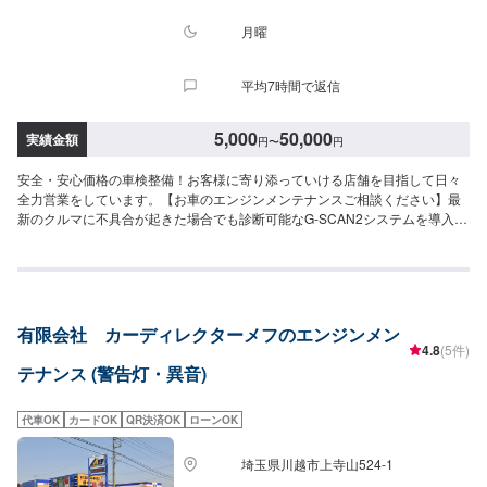
月曜
平均7時間で返信
5,000
50,000
実績金額
円
〜
円
安全・安心価格の車検整備！お客様に寄り添っていける店舗を目指して日々
全力営業をしています。【お車のエンジンメンテナンスご相談ください】最
新のクルマに不具合が起きた場合でも診断可能なG-SCAN2システムを導入。
国産・輸入39メーカーと幅広い車種に対応しております。■お車の走行距離
が5万km〜の方■お車が3回目の車検を迎える方（初度登録から7年）におすす
めなエンジン機能回復剤★お車のこんな症状、気になりませんか？✔️車のパ
ワーがなくなってきた気がする…✔️エンジンの音がうるさくなってきた気が
する…✔️燃費が悪くなってきた…✔️駐車場に車からオイルが漏れた跡があ
有限会社 カーディレクターメフのエンジンメン
る…✔️マフラーから白い煙が出る大切なお車を長く乗るために、お車の元気
4.8
(5件)
を回復！！WAKOSエンジンパワーシールド<エンジン機能回復剤>エンジンオ
テナンス (警告灯・異音)
イル交換の時にオイルと一緒に入れると…💡エンジンのパワー回復💡オイル
漏れの防止💡オイルの寿命延長などの効果があります！<代車について>自費
修理、整備に限り代車の貸し出しを無料で行っております。有償でのレンタ
代車OK
カードOK
QR決済OK
ローンOK
ル貸出も行っております。お気軽にご相談下さい。※代車の燃料代はお客様に
ご負担いただいております。<定休日・営業時間>定休日：月曜日営業時間：
埼玉県川越市上寺山524-1
9:00~18:00