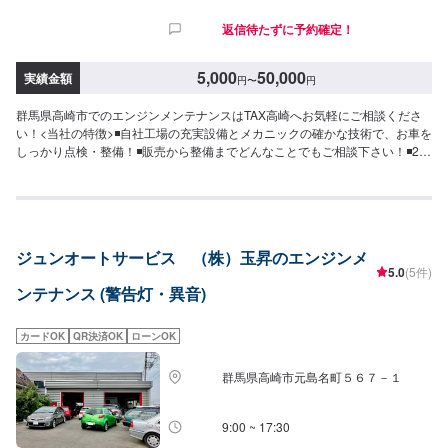
返信待たずに予約確定！
5,000
50,000
実績金額
円
〜
円
群馬県高崎市でのエンジンメンテナンスはTAX高崎へお気軽にご相談くださ
い！<当社の特徴>◾自社工場の充実設備とメカニックの確かな技術で、お車を
しっかり点検・整備！◾販売から整備までどんなことでもご相談下さい！◾24
時間対応の無料コールセンターを完備。おクルマのトラブルにいつでも対応
いたします！<お客様のご予算やご希望の時間に応じてプランをご提案！>★
安く済ませたい…★時間があまり取れない…★車が動かなくなってしまっ
た…などのご相談もお気軽にどうぞ！【1】オファーにてお問い合わせ【2】
お見積り【3】お見積りにご納得いただければ作業開始【4】仕上がり次第納
ジュンオートサービス （株）玉昇のエンジンメ
車-----納期について-----納期は通常3日～5日程度で納車となります。(要相談)
5.0
(5件)
納期は前後する場合がございます。予めご了承ください。-----代車について---
ンテナンス (警告灯・異音)
--無料の代車をご用意しています。お車の作業中は代車をご利用ください。※
代車の燃料代はお客様にご負担いただいております。-----ご来店時の注意、受
付方法-----入庫の際はお気をつけてお越しください。駐車スペースは事務所前
カードOK
QR決済OK
ローンOK
の空いているスペースに駐車してください。受付はスタッフへ「メンテモで
予約しました」とお伝えください。ご案内いたします。【定休日・営業時
群馬県高崎市元島名町５６７－１
間】定休日：月曜日営業時間：9:00~19:00※日曜日のみ9:00~18:00
9:00 ~ 17:30