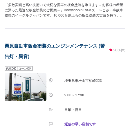
「多数実績と高い技術力で大切な愛車の板金塗装を承ります～お客様の希望
に添った最適な板金塗装のご提案～」BodyshopinOtaキズ・へこみ・事故車
修理のイーグルジャパンです。10,000台以上もの板金塗装の実績を持ち、太
田市や太田市周辺の多くのお客様のお車の修理を行い、多くのお客様から感
謝とお喜びの声を頂いております。ご依頼を受けたお車は、1台1台それぞれ
にお客様の大切な思い出を乗せた日常を彩る大切な相棒であり、熟練の職人
が一つひとつの工程を丁寧に愛情をもって作業を行っております。お客様の
｢なるべく費用を抑えて修理をしたい｣というご要望に対しても、最大限尊重
栗原自動車鈑金塗装のエンジンメンテナンス (警
した上で、長年培った技術力を駆使して最適な方法のご提案をさせていただ
5.0
(4件)
きます。スバル車に関しましては他社様でお断りされる様な内容でも承って
告灯・異音)
います。ぜひ、お問い合わせください！--------------------------------------------------
【1】オファーにてお問い合わせ【2】お見積り【3】お見積りにご納得いた
だければ作業開始【4】仕上がり次第納車-----納期について-----納期は通常2~3
代車OK
ローンOK
日程度で納車となります。納期は前後する場合がございます。予め、ご了承
ください。-----パーツ持ち込みについて-----パーツの持ち込み可能です。オフ
埼玉県東松山市柏崎223
ァーにて詳細をお願い致します。-----代車について-----無料の代車をご用意し
ています。お車の作業中は代車をご利用ください。※代車の燃料代はお客様に
ご負担いただいております。-----ご来店時の注意、受付方法-----当工場は竹の
9:00 ~ 17:30
くら様を過ぎ左手にMMM様の看板がある所を右折していただければ工場があ
ります。旗竿地の為、分かりにくい場合がございます。ご不明な場合はお電
話いただければと思います。入庫の際はお気をつけてお越しください。駐車
日曜・祝日
スペースは事務所前の空いているスペースに駐車してください。受付はスタ
ッフへ「メンテモで予約しました」とお伝えください。ご案内いたします。
返信の早い店舗です
【定休日・営業時間】定休日：日曜日、祝日営業時間：9:00~18:00