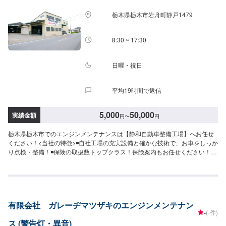
栃木県栃木市岩舟町静戸1479
8:30 ~ 17:30
日曜・祝日
平均19時間で返信
5,000
50,000
実績金額
円
〜
円
栃木県栃木市でのエンジンメンテナンスは【静和自動車整備工場】へお任せ
ください！<当社の特徴>◾自社工場の充実設備と確かな技術で、お車をしっか
り点検・整備！◾保険の取扱数トップクラス！保険案内もお任せください！◾
車の購入から日々のメンテナンス、修理に至るまでトータルサポート！<お客
様のご予算やご希望の時間に応じてプランをご提案！>★お安く済ませたい…
★お時間があまり取れない…などのご相談もお気軽にどうぞ！【1】オファー
にてお問い合わせ【2】お見積り【3】お見積りにご納得いただければ作業開
始【4】仕上がり次第納車-----納期について-----納期は通常2日～3日程度で納
有限会社 ガレーヂマツザキのエンジンメンテナン
車となります。納期は前後する場合がございます。予めご了承ください。-----
-
(-件)
代車について-----代車をご用意しています。お車の作業中は代車をご利用くだ
ス (警告灯・異音)
さい。※代車の燃料代はお客様にご負担いただいております。-----ご来店時の