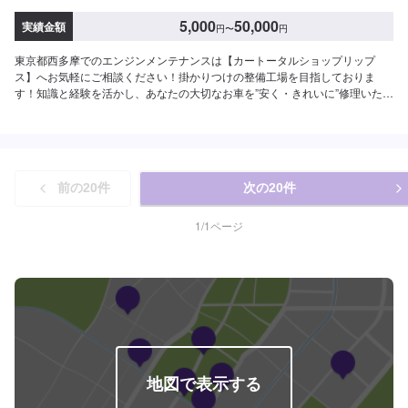
5,000
50,000
実績金額
円
〜
円
東京都西多摩でのエンジンメンテナンスは【カートータルショップリップ
ス】へお気軽にご相談ください！掛かりつけの整備工場を目指しておりま
す！知識と経験を活かし、あなたの大切なお車を”安く・きれいに”修理いたし
ます。国産車はもちろん、輸入車も修理経験豊富です。修理内容やお見積も
りの金額内容について、丁寧にご説明いたしますので、車の修理に関しての
知識をお持ちでない方でも、ご安心ください。<当社の特徴>◾国産車はもちろ
ん、輸入車も修理経験豊富！◾修理内容やお見積もりの金額内容について、丁
寧にご説明いたします◾リサイクルパ−ツ使用により価格を安くすることも可
前の
20
件
次の
20
件
能です！【1】オファーにてお問い合わせ【2】お見積り【3】お見積りにご
納得いただければ作業開始【4】仕上がり次第納車【代車について】納得して
いただけるお見積りから、無料代車のご用意まで自社スタッフが責任をもっ
1
/
1
ページ
てお受けします。お車の作業中は代車をご利用ください。※代車の燃料代はお
客様にご負担いただいております。【定休日・営業時間】定休日：日曜、祭
日、第二土曜日営業時間：8:30〜17:30※看板犬が事務所内におりますので、
重度の犬アレルギーの方はお気をつけください。また、お客様が来店なさっ
た際に少し吠えることがございます。ご了承いただけますと幸いです。
地図で表示する