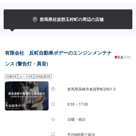
業開始【4】仕上がり次第納車◯納期について◯通常3日〜5日程度で納車い
たします。車種や状態により納期が前後する場合がございます。予め、ご了
承ください。【定休日・営業時間】定休日：日曜日、祝日営業時間：
9:00~18:00
群馬県佐波郡玉村町の周辺の店舗
有限会社 反町自動車ボデーのエンジンメンテナ
5.0
(5件)
ンス (警告灯・異音)
代車OK
カードOK
QR決済OK
群馬県高崎市倉賀野町2951‐2
9:30 ~ 17:00
日曜・祝日
平均6時間で返信