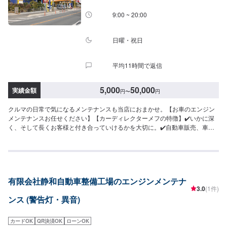
9:00 ~ 20:00
日曜・祝日
平均11時間で返信
5,000
50,000
実績金額
円
〜
円
クルマの日常で気になるメンテナンスも当店におまかせ。【お車のエンジン
メンテナンスお任せください】【カーディレクターメフの特徴】✔️いかに深
く、そして長くお客様と付き合っていけるかを大切に。✔️自動車販売、車
検・点検などお客様のトータルカーライフをサポート。【パーツについて】
パーツの持ち込み・ご購入も可能です。ご希望のお客様は車種情報と、持ち
込み・ご購入希望の旨をオファー備考欄にご記載ください。【代車につい
て】作業中は代車の貸し出しが可能です。※燃料代はお客様負担となります
【営業時間・定休日】営業時間:9:00〜20:00定休日
有限会社静和自動車整備工場のエンジンメンテナ
3.0
(1件)
ンス (警告灯・異音)
カードOK
QR決済OK
ローンOK