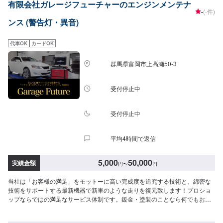
有限会社ガレージフューチャーのエンジンメンテナ
い！--------------------------------------------------【1】オファーにてお問い合わせ
-
(-件)
【2】お見積り【3】お見積りにご納得いただければ作業開始【4】仕上がり
ンス (警告灯・異音)
次第納車□納期について□通常3〜5日程度で納車いたします。車種や状態によ
り納期が前後する場合がございます。予め、ご了承ください。□代車について
□作業中は無料の代車をご利用ください。※燃料代は、お客様負担となってお
代車OK
カードOK
ります。予め、ご了承ください。□パーツ持ち込みについて□パーツの持ち込
み可能です。オファーの際に持ち込みパーツの詳細をご入力ください。【定
群馬県富岡市上高瀬50-3
休日・営業時間】定休日：祝日営業時間：9:00~19:00
受付停止中
受付停止中
平均4時間で返信
5,000
50,000
実績金額
円
〜
円
当社は「お客様の満足」をモットーに高い完成度を追究する技術と、綿密な
技術をサポートする最新機器で新車のような走りを復元致します！プロショ
ップならではの満足なサービス体制です。鈑金・塗装のことなら何でもお気
軽にご相談下さい。ご予算に合わせた修理を致します。高い完成度を追及す
る最新の設備環境が整っています。あたなのクルマをご予算に合わせ、より