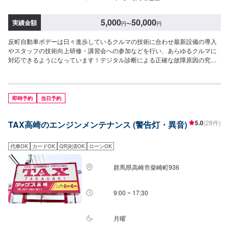
5,000
50,000
実績金額
円
〜
円
反町自動車ボデーは日々進歩しているクルマの技術に合わせ最新設備の導入
やスタッフの技術向上研修・講習会への参加などを行い、あらゆるクルマに
対応できるようになっています！デジタル診断による正確な故障原因の究明
はもちろん高い技術力を持つスタッフの目視点検・ミリ単位の骨格修正など
で確実な修理・整備を行います！鈑金塗装修理をメインに国家資格を持つ整
備士による点検・メンテナンス、クルマのパーツ交換や取り付け・カスタム
など様々なサービスを展開しており、すべてにおいてクルマに精通したスタ
即時予約
当日予約
ッフよりお客様へ丁寧な説明を行うことを心がけています。-----------------------
---------------------------【1】オファーにてお問い合わせ【2】お見積り【3】お
5.0
(28件)
TAX高崎のエンジンメンテナンス (警告灯・異音)
見積りにご納得いただければ作業開始【4】仕上がり次第納車〈納期につい
て〉通常2~3日程度で納車いたします！車種や状態などにより作業内容が異
なる場合、納期が表示目安より変更となる場合がございます。〈代車につい
代車OK
カードOK
QR決済OK
ローンOK
て〉無料の代車ご用意しております！愛車の作業中は代車をご利用くださ
い！※代車の燃料代はお客様にご負担いただいております。【定休日・営業時
群馬県高崎市柴崎町936
間】定休日：不定休営業時間：9:00~18:00
9:00 ~ 17:30
月曜