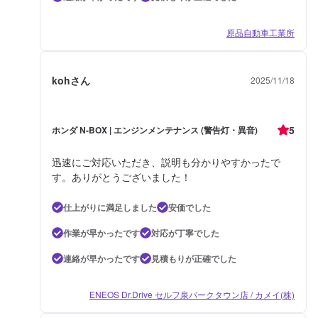
原品自動車工業所
kohさん
2025/11/18
5
ホンダ N-BOX | エンジンメンテナンス (警告灯・異音)
迅速にご対応いただき、説明も分かりやすかったで
す。ありがとうございました！
仕上がりに満足しました
安価でした
作業が早かったです
対応が丁寧でした
連絡が早かったです
見積もりが正確でした
ENEOS Dr.Drive セルフ泉パークタウン店 / カメイ(株)