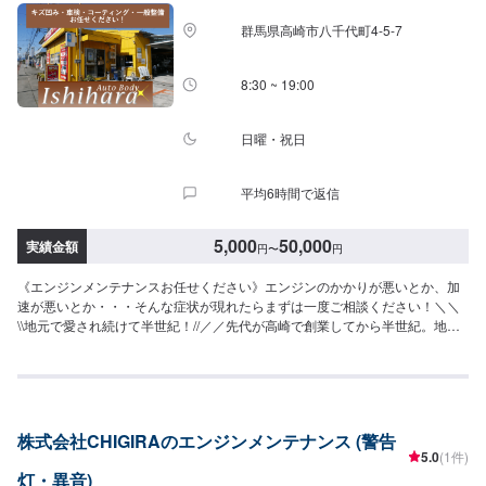
【定休日・営業時間】定休日：日曜日、祝日営業時間：8:30~1７:00
群馬県高崎市八千代町4-5-7
8:30 ~ 19:00
日曜・祝日
平均6時間で返信
5,000
50,000
実績金額
円
〜
円
《エンジンメンテナンスお任せください》エンジンのかかりが悪いとか、加
速が悪いとか・・・そんな症状が現れたらまずは一度ご相談ください！＼＼
\\地元で愛され続けて半世紀！//／／先代が高崎で創業してから半世紀。地元
の皆様から長年のご信頼に支えられながら、今なお、技術の研鑽と工場の進
化を続けています。技術はもちろんの事、お客様のご予算、納期、代車が必
要、移動が難しい（レッカーしてほしい）などなど…お車のお困りごとにつ
いては何でもご相談ください。お困りごとにお応えし、解決する「対応力」
で、お客様のカーライフのお役に立てればと考えています。基本的なことか
株式会社CHIGIRAのエンジンメンテナンス (警告
ら、パーツの選択、仕上がりの精度までいくつかのプランをご提示の上、お
5.0
(1件)
客様にご納得いただけるプランで作業を進めて参ります。常連さんから初め
灯・異音)
ての方まで、ご来店を心からお待ちしております。【作業実績】スズキセル