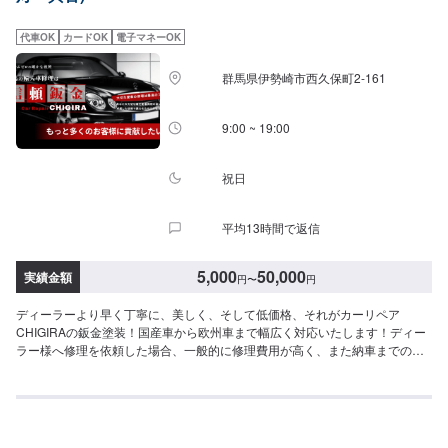
ボ30,800円--------------------------------------------------【1】オファーにてお問い合
わせ【2】お見積り【3】お見積りにご納得いただければ作業開始【4】仕上
代車OK
カードOK
電子マネーOK
がり次第納車《パーツの持ち込み》☑新品・中古パーツの持ち込みOK！オフ
ァーの際、使用されるパーツのお写真や詳細などをお送りください。《代車
群馬県伊勢崎市西久保町2-161
について》お車をお預かりしている間、ご入用のお客様には代車を無料でご
用意しております。詳しくはお気軽にお問い合わせください。※ガソリン代は
お客様にご負担いただきます。【定休日・営業時間】定休日：第二水曜日営
9:00 ~ 19:00
業時間：8:30~19:00
祝日
平均13時間で返信
5,000
50,000
実績金額
円
〜
円
ディーラーより早く丁寧に、美しく、そして低価格、それがカーリペア
CHIGIRAの鈑金塗装！国産車から欧州車まで幅広く対応いたします！ディー
ラー様へ修理を依頼した場合、一般的に修理費用が高く、また納車までの時
間がかかるといった声がよく聞かれます。それはディーラー様が直接直すわ
けではなく、外部の下請け工場へ修理を委託し、基本的には不具合箇所の修
理を部品交換で対応してしまうから。私たちなら自社工場で即施工し、でき
るだけ部品交換をせず、修理対応いたします。私達は鈑金塗装のプロフェッ
ショナルです。大切なお車はぜひ、カーリペアCHIGIRAにおまかせくださ