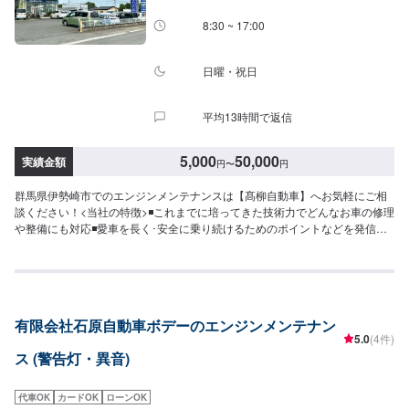
8:30 ~ 17:00
日曜・祝日
平均13時間で返信
5,000
50,000
実績金額
円
〜
円
群馬県伊勢崎市でのエンジンメンテナンスは【髙柳自動車】へお気軽にご相
談ください！<当社の特徴>◾これまでに培ってきた技術力でどんなお車の修理
や整備にも対応◾愛車を長く･安全に乗り続けるためのポイントなどを発信し
ます◾地域密着のいつでも頼れる修理･整備工場として営業しております<お客
様のご予算やご希望の時間に応じてプランをご提案！>★お安く済ませたい…
★お時間があまり取れない…などのご相談もお気軽にどうぞ！【1】オファー
にてお問い合わせ【2】お見積り【3】お見積りにご納得いただければ作業開
始【4】仕上がり次第納車-----納期について-----納期は通常3日～5日程度で納
有限会社石原自動車ボデーのエンジンメンテナン
車となります。(要相談)納期は前後する場合がございます。予めご了承くださ
5.0
(4件)
い。-----代車について-----代車をご用意しています。お車の作業中は代車をご
ス (警告灯・異音)
利用ください。※代車の燃料代はお客様にご負担いただいております。-----ご
来店時の注意、受付方法-----入庫の際はお気をつけてお越しください。駐車ス
ペースは事務所前の空いているスペースに駐車してください。受付はスタッ
代車OK
カードOK
ローンOK
フへ「メンテモで予約しました」とお伝えください。ご案内いたします。