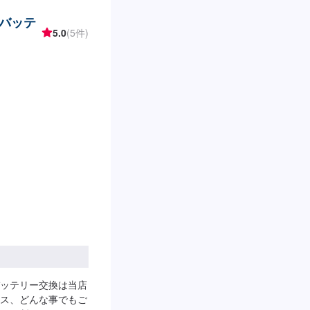
---納期は通常即日で
バッテ
がございます。予めご
5.0
(5件)
代車をご用意していま
車の燃料代はお客様
、受付方法-----入
ースは事務所前の空
タッフへ「メンテモ
します。
ッテリー交換は当店
ス、どんな事でもご