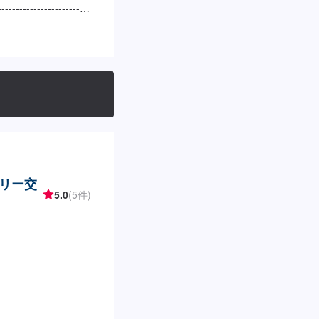
----------------
ッテリー交換：4,950円
たします。車種や状態
ご了承ください。
リー交
5.0
(5件)