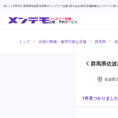
【ネット予約可】群馬県佐波郡玉村町のバッテリー交換 (持ち込み)対応店舗検索なら (1ページ目) |
バッテリー交換
比較・予約サービス
トップ
全国の整備・修理可能な店舗
群馬県
佐
群馬県佐波
ージ目)
佐波郡
1件見つかりまし