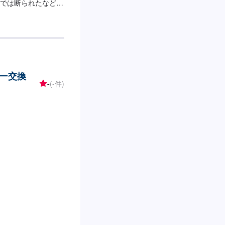
では断られたなどで
ます。プロのメカニ
。【価格について】
ーの交換作業・リセッ
車種に応じたメンテ
診断機完備！まずは
付方法-----入庫の
ー交換
は事務所前の空いて
-
(-件)
フへ「メンテモで予
す。