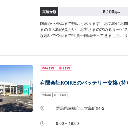
6,100
実績金額
円
〜
国産から外車まで幅広く承ります！お気軽にお問
まの喜ぶ顔が見たい、お客さまの求めるサービス
な思いで今日まで社員一同頑張ってきました。サ
しているのは会社を構成している社員ひとりひと
ただくためにはその社員の資質や人間力が最も重
ます。これからも社員一同、日々感謝の気持ちを
第一を考えた必要とされるサービスを提供できる
長を続ける会社でありたいと願っております。お
即時予約
当日予約
な事でもお任せ下さい！-----------------------------------
【1】オファーにてお問い合わせ【2】お見積り
有限会社KOIKEのバッテリー交換 (持
得いただければ作業開始【4】仕上がり次第納車----
納期は通常1日～2日程度で納車となります。納
ざいます。予め、ご了承ください。-----代車につい
代車OK
カードOK
をご用意しています。お車の作業中は代車をご利
の燃料代はお客様にご負担いただいております。--
群馬県前橋市上大島町94-2
意、受付方法-----倉賀野バイパスを高崎方面に
北（高崎/島野町方面）に曲がり直進すると約50
9:00 ~ 19:00
差点角に当店があります。入庫の際はお気をつけ