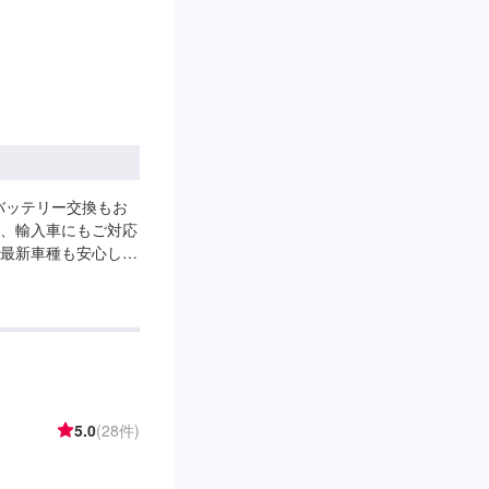
バッテリー交換もお
、輸入車にもご対応
最新車種も安心して
【作業価格】全車種
・積算値リセット・元
5.0
(28件)