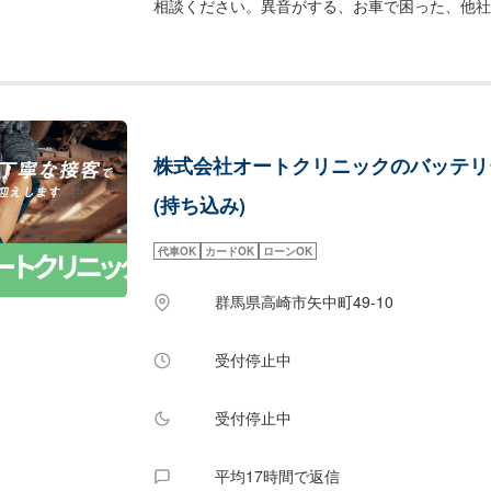
相談ください。異音がする、お車で困った、他社
も当社メカニックが親身になってアドバイス致し
ックがお客様のお車を大切に点検・整備致します
統一価格：4,950円上記価格には、・バッテリ
ト・元のバッテリーの廃棄処分【当社の特徴】✅
ナンス！✅お客様に応じた提案！✅コンピュータ
お気軽にご相談ください。-----ご来店時の注意、受
株式会社オートクリニックのバッテリ
際はお気をつけてお越しください。駐車スペース
いるスペースに駐車してください。受付はスタッ
(持ち込み)
約しました」とお伝えください。ご案内いたしま
代車OK
カードOK
ローンOK
群馬県高崎市矢中町49-10
受付停止中
受付停止中
平均17時間で返信