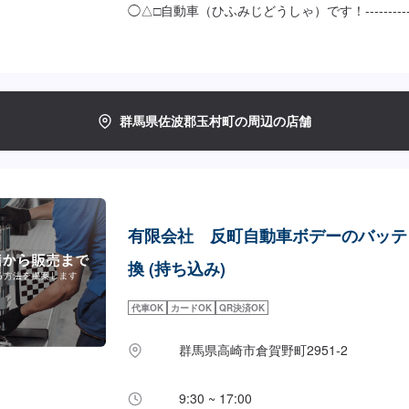
◯△□自動車（ひふみじどうしゃ）です！-------------------
---------------【作業価格について】持ち込みバ
(税込)◯納期について◯通常30分程度で納車い
により納期が前後する場合がございます。予め、
群馬県佐波郡玉村町の周辺の店舗
有限会社 反町自動車ボデーのバッテ
換 (持ち込み)
代車OK
カードOK
QR決済OK
群馬県高崎市倉賀野町2951‐2
9:30 ~ 17:00