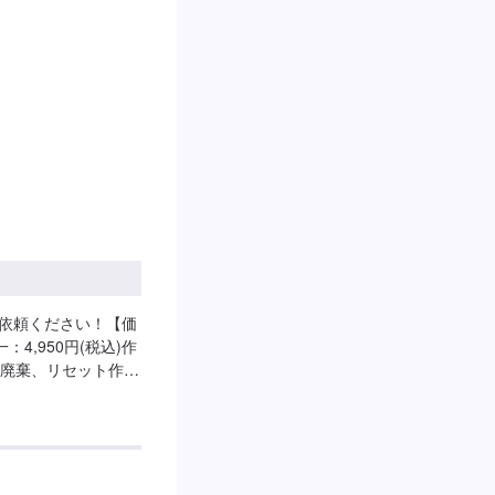
ご依頼ください！【価
4,950円(税込)作
廃棄、リセット作業
入も可能です！ご相
社の特徴>◾自社工場の
ーから点検・整備！
とでもご相談下さ
。おクルマのトラブル