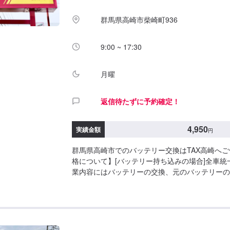
群馬県高崎市柴崎町936
9:00 ~ 17:30
月曜
返信待たずに予約確定！
4,950
実績金額
円
群馬県高崎市でのバッテリー交換はTAX高崎へ
格について】[バッテリー持ち込みの場合]全車統一：
業内容にはバッテリーの交換、元のバッテリーの
が含まれます。[バッテリー購入の場合]当店で購
談ください！【作業実績】BMWX14,950円<当
充実設備とメカニックの確かな技術で、バッテリ
◾バッテリー販売から持ち込み交換までどんなこ
い！◾24時間対応の無料コールセンターを完備