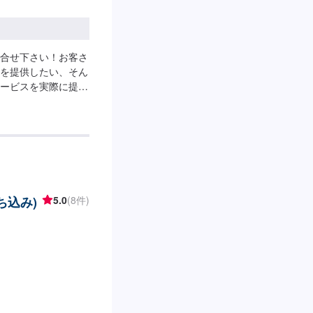
合せ下さい！お客さ
を提供したい、そん
ービスを実際に提供
りであり、ご満足い
要になると考えてい
忘れずに、お客さま
よう努力し続け、成
クルマの事ならどん
---------------
【3】お見積りにご納
ち込み)
5.0
(8件)
-納期について-----
期は前後する場合がご
て-----無料の代車
用ください。※代車
---ご来店時の注
進み、宮原町交差点を
0メートルで左手の交
てお越しください。