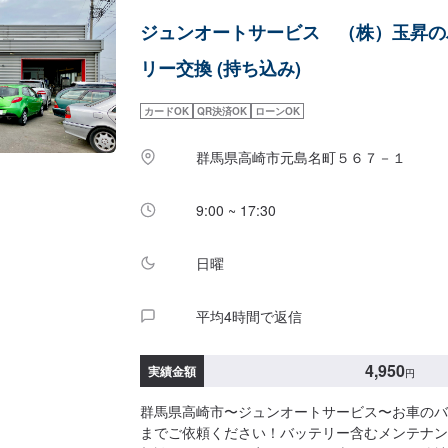
にいつでも対応いたします！-----納期について--
ジュンオートサービス （株）玉昇の
納車となります。(要相談)納期は前後する場合
了承ください。-----代車について-----無料の
リー交換 (持ち込み)
す。お車の作業中は代車をご利用ください。※代
にご負担いただいております。-----ご来店時の注意
カードOK
QR決済OK
ローンOK
庫の際はお気をつけてお越しください。駐車スペ
いているスペースに駐車してください。受付はス
群馬県高崎市元島名町５６７－１
で予約しました」とお伝えください。ご案内いた
9:00 ~ 17:30
日曜
平均4時間で返信
4,950
実績金額
円
群馬県高崎市〜ジュンオートサービス〜お車のバ
までご依頼ください！バッテリー含むメンテナン