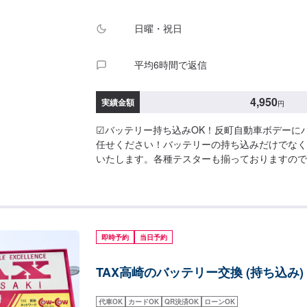
日曜・祝日
平均6時間で返信
4,950
実績金額
円
☑︎バッテリー持ち込みOK！反町自動車ボデーに
任せください！バッテリーの持ち込みだけでなく
いたします。各種テスターも揃っておりますので
交換が可能です！ご依頼をお待ちしております。
統一：4,950円【作業内容】・バッテリー交換
のバッテリー廃棄
即時予約
当日予約
TAX高崎のバッテリー交換 (持ち込み)
代車OK
カードOK
QR決済OK
ローンOK