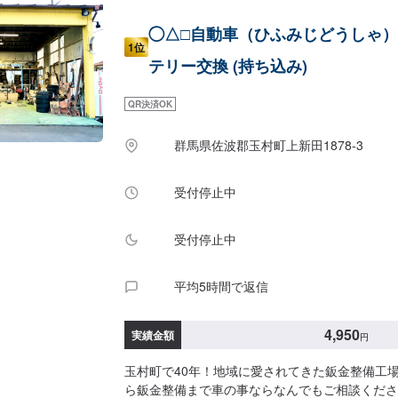
◯△□自動車（ひふみじどうしゃ
1位
テリー交換 (持ち込み)
QR決済OK
群馬県佐波郡玉村町上新田1878-3
受付停止中
受付停止中
平均5時間で返信
4,950
実績金額
円
玉村町で40年！地域に愛されてきた鈑金整備工
ら鈑金整備まで車の事ならなんでもご相談くださ