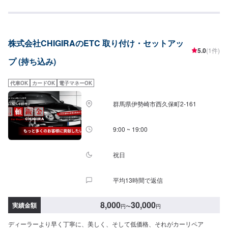
予めご了承ください。＼＼\\地元で愛され続けて半世紀！//／／先代が高崎で
創業してから半世紀。地元の皆様から長年のご信頼に支えられながら、今な
お、技術の研鑽と工場の進化を続けています。技術はもちろんの事、お客様
のご予算、納期、代車が必要、移動が難しい（レッカーしてほしい）などな
株式会社CHIGIRAのETC 取り付け・セットアッ
ど…お車のお困りごとについては何でもご相談ください。お困りごとにお応
5.0
(1件)
えし、解決する「対応力」で、お客様のカーライフのお役に立てればと考え
プ (持ち込み)
ています。基本的なことから、パーツの選択、仕上がりの精度までいくつか
のプランをご提示の上、お客様にご納得いただけるプランで作業を進めて参
ります。常連さんから初めての方まで、ご来店を心からお待ちしておりま
代車OK
カードOK
電子マネーOK
す。--------------------------------------------------【1】オファーにてお問い合わせ
【2】お見積り【3】お見積りにご納得いただければ作業開始【4】仕上がり
群馬県伊勢崎市西久保町2-161
次第納車《パーツの持ち込み》☑新品・中古パーツの持ち込みOK！オファー
の際、使用されるパーツのお写真や詳細などをお送りください。《代車につ
いて》お車をお預かりしている間、ご入用のお客様には代車を無料でご用意
9:00 ~ 19:00
しております。詳しくはお気軽にお問い合わせください。※ガソリン代はお客
様にご負担いただきます。【定休日・営業時間】定休日：第二水曜日営業時
間：8:30~19:00
祝日
平均13時間で返信
8,000
30,000
実績金額
円
〜
円
ディーラーより早く丁寧に、美しく、そして低価格、それがカーリペア