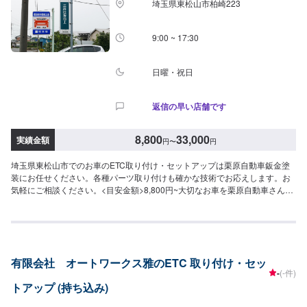
埼玉県東松山市柏崎223
ついて-----パーツの持ち込み可能です。オファーにて詳細をお願い致しま
す。-----代車について-----無料の代車をご用意しています。お車の作業中は代
車をご利用ください。※代車の燃料代はお客様にご負担いただいておりま
9:00 ~ 17:30
す。-----ご来店時の注意、受付方法-----当工場は竹のくら様を過ぎ左手に
MMM様の看板がある所を右折していただければ工場があります。旗竿地の
為、分かりにくい場合がございます。ご不明な場合はお電話いただければと
日曜・祝日
思います。入庫の際はお気をつけてお越しください。駐車スペースは事務所
前の空いているスペースに駐車してください。受付はスタッフへ「メンテモ
返信の早い店舗です
で予約しました」とお伝えください。ご案内いたします。【定休日・営業時
間】定休日：日曜日、祝日営業時間：9:00~18:00
8,800
33,000
実績金額
円
〜
円
埼玉県東松山市でのお車のETC取り付け・セットアップは栗原自動車鈑金塗
装にお任せください。各種パーツ取り付けも確かな技術でお応えします。お
気軽にご相談ください。<目安金額>8,800円~大切なお車を栗原自動車さんへ
お任せしてよかったと思ってもらえるよう「親切・丁寧・誠意」をモットー
に日々対応させていただいております。専門の鈑金・塗装では、高い技術で
満足な仕上がりを常にご提供できるよう研鑽努力し、安心運転のための整
備・修理、車をもっと楽しむためのレストアやカスタムなどのサービスもご
提供しております。保険代理店業務にも力を入れ、お客様のカーライフを幅
有限会社 オートワークス雅のETC 取り付け・セッ
広く支えてまいります。オイル交換や車検、タイヤ交換などの基本的な車の
-
(-件)
メンテナンスも承っておりますのでお困りの際はお気軽にご相談ください！
トアップ (持ち込み)