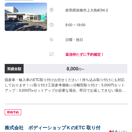
群馬県前橋市上大島町94-2
9:00 ~ 19:00
日曜・祝日
返信待たずに予約確定！
8,000
実績金額
円
〜
国産車・輸入車のETC取り付けお任せください！持ち込み取り付けにも対応
しております！<<取り付け工賃参考価格>>分離型取り付け：5,000円セット
アップ：3,000円※セットアップが必要な場合、即日でお返しできない場合が
ございます。※車種によって取り付け金額は左右する場合がございます。<<
多数メーカーの指定工場>>当社はダッジ・クライスラー・ジープの指定工場
です！アメ車の難しい修理、整備もお任せくださいませ。また、トヨタの指
定工場でもあります。国産車もご安心してご依頼ください。<<無料の代車の
即時予約
ご用意>>取り付けにお時間かかる場合もご安心ください。代車のご用意いた
します。
株式会社 ボディーショップＫのETC 取り付
5.0
(11件)