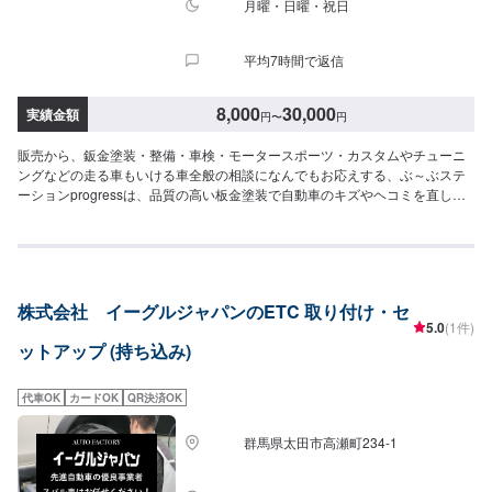
月曜・日曜・祝日
平均7時間で返信
8,000
30,000
実績金額
円
〜
円
販売から、鈑金塗装・整備・車検・モータースポーツ・カスタムやチューニ
ングなどの走る車もいける車全般の相談になんでもお応えする、ぶ～ぶステ
ーションprogressは、品質の高い板金塗装で自動車のキズやヘコミを直しま
す。プロフェッショナルな技術と知識を持ったスタッフが、お客様の安全を
守るため、定期点検を実施しております。車検のお見積りは無料で行います
ので、お気軽にお問い合わせください。ブレーキパッドの交換や車内のクリ
ーニングまで、幅広いサービスを手掛けております。太田の地域密着で、ア
フターフォローにも素早く対応します。お客様に喜んでいただける的確なア
株式会社 イーグルジャパンのETC 取り付け・セ
ドバイスを心掛けております。--------------------------------------------------【1】オ
5.0
(1件)
ファーにてお問い合わせ【2】お見積り【3】お見積りにご納得いただければ
ットアップ (持ち込み)
作業開始【4】仕上がり次第納車-----納期について-----納期は通常1日～2日程
度で納車となります。納期は前後する場合がございます。予め、ご了承くだ
さい。-----代車について-----無料の代車をご用意しています。お車の作業中は
代車OK
カードOK
QR決済OK
代車をご利用ください。※代車の燃料代はお客様にご負担いただいておりま
す。-----ご来店時の注意、受付方法-----当工場は太田桐生インターチェンジか
群馬県太田市高瀬町234-1
ら５分入庫の際はお気をつけてお越しください。駐車スペースは工場前の空
いているスペースに駐車してください。受付はスタッフへ「メンテモで予約
しました」とお伝えください。ご案内いたします。【定休日・営業時間】定