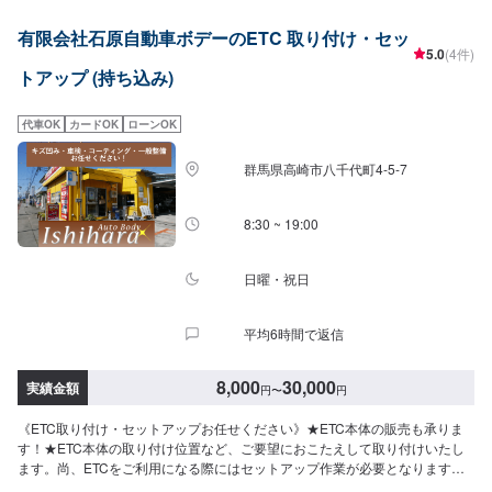
でもご相談ください！鈑金塗装のプロフェッショナルがお車の状態をしっか
有限会社石原自動車ボデーのETC 取り付け・セッ
りと判断し、適切な修理の方法をご提案いたします。フロンガス交換機有！
5.0
(4件)
最新車種のエアコン修理も対応できます！全員業界歴20年以上の大ベテラン
トアップ (持ち込み)
の作業員です。お客様の愛車をご安心してお任せください！-----------------------
---------------------------【1】オファーにてお問い合わせ【2】お見積り【3】お
見積りにご納得いただければ作業開始【4】仕上がり次第納車-----------パーツ
代車OK
カードOK
ローンOK
持ち込みについて-----------パーツの持ち込み可能です。オファーにて詳細をお
願い致します。【定休日・営業時間】定休日：日曜日、祝日営業時間：
群馬県高崎市八千代町4-5-7
8:30~17:30
8:30 ~ 19:00
日曜・祝日
平均6時間で返信
8,000
30,000
実績金額
円
〜
円
《ETC取り付け・セットアップお任せください》★ETC本体の販売も承りま
す！★ETC本体の取り付け位置など、ご要望におこたえして取り付けいたし
ます。尚、ETCをご利用になる際にはセットアップ作業が必要となります
が、セットアップ作業は弊社ではなく提携の外部業者に委託しております。