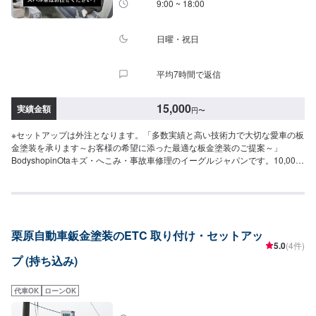
9:00 ~ 18:00
休日：日曜日営業時間：9:00~19:00
日曜・祝日
平均7時間で返信
15,000
実績金額
円
〜
※セットアップは外注となります。「多数実績と高い技術力で大切な愛車の板
金塗装を承ります～お客様の希望に添った最適な板金塗装のご提案～」
BodyshopinOtaキズ・へこみ・事故車修理のイーグルジャパンです。10,000
台以上もの板金塗装の実績を持ち、太田市や太田市周辺の多くのお客様のお
車の修理を行い、多くのお客様から感謝とお喜びの声を頂いております。ご
依頼を受けたお車は、1台1台それぞれにお客様の大切な思い出を乗せた日常
を彩る大切な相棒であり、熟練の職人が一つひとつの工程を丁寧に愛情をも
って作業を行っております。お客様の｢なるべく費用を抑えて修理をしたい｣
栗原自動車鈑金塗装のETC 取り付け・セットアッ
というご要望に対しても、最大限尊重した上で、長年培った技術力を駆使し
5.0
(4件)
て最適な方法のご提案をさせていただきます。スバル車に関しましては他社
プ (持ち込み)
様でお断りされる様な内容でも承っています。ぜひ、お問い合わせくださ
い！--------------------------------------------------【1】オファーにてお問い合わせ
【2】お見積り【3】お見積りにご納得いただければ作業開始【4】仕上がり
代車OK
ローンOK
次第納車----納期について-----納期は通常1~2日程度で納車となります。納期
は前後する場合がございます。予め、ご了承ください。-----パーツ持ち込みに