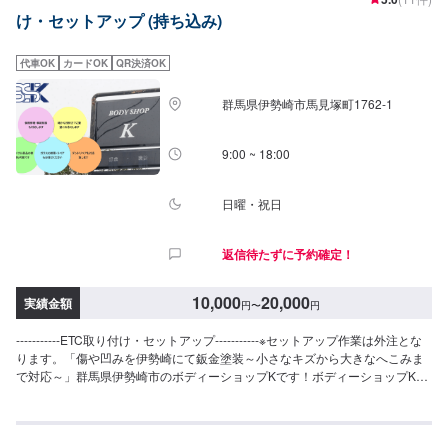
け・セットアップ (持ち込み)
代車OK
カードOK
QR決済OK
群馬県伊勢崎市馬見塚町1762‐1
9:00 ~ 18:00
日曜・祝日
返信待たずに予約確定！
10,000
20,000
実績金額
円
〜
円
-----------ETC取り付け・セットアップ-----------※セットアップ作業は外注とな
ります。「傷や凹みを伊勢崎にて鈑金塗装～小さなキズから大きなへこみま
で対応～」群馬県伊勢崎市のボディーショップKです！ボディーショップKで
は、国産メーカーから外車メーカーまで様々なお車を伊勢崎市にて対応して
きた実績があり、他社で断られてしまったようなお車であっても鈑金塗装で
修理いたします。線キズからへこみ・塗装の色あせや剥げなどお客様の大切
な愛車をプロの技でお直しいたします。お困りのことがございましたらなん