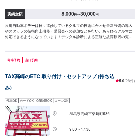
8,000
30,000
実績金額
円
〜
円
反町自動車ボデーは日々進歩しているクルマの技術に合わせ最新設備の導入
やスタッフの技術向上研修・講習会への参加などを行い、あらゆるクルマに
対応できるようになっています！デジタル診断による正確な故障原因の究明
はもちろん高い技術力を持つスタッフの目視点検・ミリ単位の骨格修正など
で確実な修理・整備を行います！鈑金塗装修理をメインに国家資格を持つ整
備士による点検・メンテナンス、クルマのパーツ交換や取り付け・カスタム
など様々なサービスを展開しており、すべてにおいてクルマに精通したスタ
即時予約
当日予約
ッフよりお客様へ丁寧な説明を行うことを心がけています。-----------------------
---------------------------【1】オファーにてお問い合わせ【2】お見積り【3】お
TAX高崎のETC 取り付け・セットアップ (持ち込
見積りにご納得いただければ作業開始【4】仕上がり次第納車〈納期につい
5.0
(28件)
て〉通常1~2日程度で納車いたします！車種や状態などにより作業内容が異
み)
なる場合、納期が表示目安より変更となる場合がございます。〈ETC車載器
持ち込みについて〉ETC車載器の持ち込み可能です！オファー送信の際に、
持ち込みパーツの詳細をご入力ください。〈代車について〉無料の代車ご用
代車OK
カードOK
QR決済OK
ローンOK
意しております！愛車の作業中は代車をご利用ください！※代車の燃料代はお
客様にご負担いただいております。【定休日・営業時間】定休日：不定休営
群馬県高崎市柴崎町936
業時間：9:00~18:00
9:00 ~ 17:30