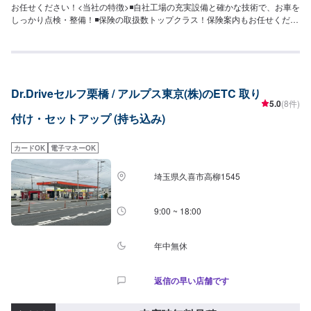
お任せください！<当社の特徴>◾自社工場の充実設備と確かな技術で、お車を
しっかり点検・整備！◾保険の取扱数トップクラス！保険案内もお任せくださ
い！◾車の購入から日々のメンテナンス、修理に至るまでトータルサポート！
<お客様のご予算やご希望の時間に応じてプランをご提案！>★お安く済ませ
たい…★お時間があまり取れない…などのご相談もお気軽にどうぞ！【1】オ
ファーにてお問い合わせ【2】お見積り【3】お見積りにご納得いただければ
作業開始【4】仕上がり次第納車-----納期について-----納期は通常1日～2日程
Dr.Driveセルフ栗橋 / アルプス東京(株)のETC 取り
度で納車となります。納期は前後する場合がございます。予めご了承くださ
5.0
(8件)
い。-----代車について-----代車をご用意しています。お車の作業中は代車をご
付け・セットアップ (持ち込み)
利用ください。※代車の燃料代はお客様にご負担いただいております。-----ご
来店時の注意、受付方法-----入庫の際はお気をつけてお越しください。駐車ス
ペースは事務所前の空いているスペースに駐車してください。受付はスタッ
カードOK
電子マネーOK
フへ「メンテモで予約しました」とお伝えください。ご案内いたします。
【定休日・営業時間】定休日：日曜日、祝日営業時間：8:30~17:30
埼玉県久喜市高柳1545
9:00 ~ 18:00
年中無休
返信の早い店舗です