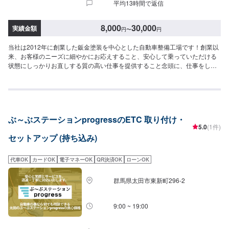
平均13時間で返信
8,000
30,000
実績金額
円
〜
円
当社は2012年に創業した鈑金塗装を中心とした自動車整備工場です！創業以
来、お客様のニーズに細やかにお応えすること、安心して乗っていただける
状態にしっかりお直しする質の高い仕事を提供すること念頭に、仕事をして
まいりました！おかげさまでたくさんのご依頼をいただくこととなり、2019
年、工場を新設いたしました！工場の新設により、最新鋭の設備導入による
サービスの強化はもちろん、働くスタッフのストレスを軽減し、よりお客様
へのサービスに注力できる環境が整いました！これまで以上にお客様ニーズ
に寄り添った、品質・コストパフォーマンス・高い満足をいただける仕事を
ぶ～ぶステーションprogressのETC 取り付け・
追求し、全てのお客様からも頼みやすい、と言っていただける自動車整備工
5.0
(1件)
場となるよう努めてまいります！--------------------------------------------------【1】
セットアップ (持ち込み)
オファーにてお問い合わせ【2】お見積り【3】お見積りにご納得いただけれ
ば作業開始【4】仕上がり次第納車◯納期について◯通常1~2日程度で納車い
たします。車種や状態により納期が前後する場合がございます。予め、ご了
代車OK
カードOK
電子マネーOK
QR決済OK
ローンOK
承ください。◯代車について◯作業中は無料の代車をご利用ください。※燃料
代は、お客様負担となっております。予め、ご了承ください。◯ETC車載器
群馬県太田市東新町296-2
持ち込みについて◯ETC車載器の持ち込み可能です。オファーの際に持ち込
みパーツの詳細をご入力ください。【定休日・営業時間】定休日：日曜日、
祝日営業時間：9:00~18:00
9:00 ~ 19:00