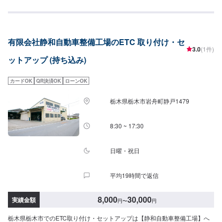
み・ご購入希望の旨をオファー備考欄にご記載ください。【代車について】
作業中は代車の貸し出しが可能です。※燃料代はお客様負担となります【営業
時間・定休日】営業時間:9:00〜20:00定休日
有限会社静和自動車整備工場のETC 取り付け・セ
3.0
(1件)
ットアップ (持ち込み)
カードOK
QR決済OK
ローンOK
栃木県栃木市岩舟町静戸1479
8:30 ~ 17:30
日曜・祝日
平均19時間で返信
8,000
30,000
実績金額
円
〜
円
栃木県栃木市でのETC取り付け・セットアップは【静和自動車整備工場】へ