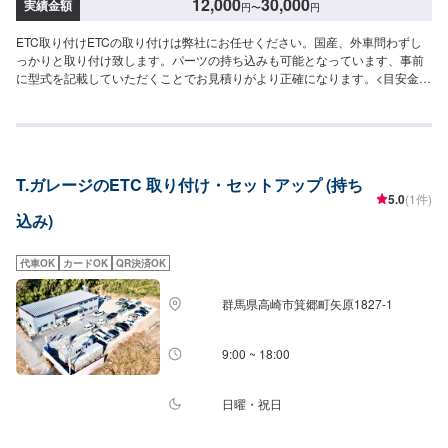
12,000
30,000
実績金額
円
〜
円
ETC取り付けETCの取り付けは弊社にお任せください。国産、外車問わずし
っかりと取り付け致します。パーツの持ち込みも可能となっています、事前
に型式を記載していただくことでお見積りがより正確になります。<目安金額
>・分離型取り付け工賃12,000円・セットアップ工賃15,000円(追加で本体料
金がかかります)--------------------------------------------------当社は埼玉県深谷市に
ある自動車整備工場です。国産車から輸入車(特にドイツ車の修理を得意とし
ています)、中古から最新の車まで幅広く作業を承っております。キズヘコミ
修理の鈑金塗装を1番得意としておりますが、車検やパーツ取り付け等まで幅
T.ガレージのETC 取り付け・セットアップ (持ち
広くご対応させていただきます。スタッフ全員が自動車整備士の国家資格を
5.0
(1件)
持っておりますのでお客様の大切なお車の整備は是非私たちにお任せくださ
込み)
い！お客様にご満足していただけるよう、丁寧に作業に取り組ませていただ
きます。
代車OK
カードOK
QR決済OK
群馬県高崎市箕郷町矢原1827-1
9:00 ~ 18:00
日曜・祝日