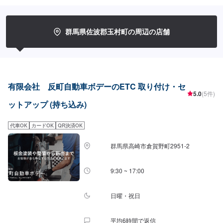
業開始【4】仕上がり次第納車◯納期について◯通常1日〜2日程度で納車い
たします。車種や状態により納期が前後する場合がございます。予め、ご了
承ください。【定休日・営業時間】定休日：日曜日、祝日営業時間：
9:00~18:00
群馬県佐波郡玉村町の周辺の店舗
有限会社 反町自動車ボデーのETC 取り付け・セ
5.0
(5件)
ットアップ (持ち込み)
代車OK
カードOK
QR決済OK
群馬県高崎市倉賀野町2951‐2
9:30 ~ 17:00
日曜・祝日
平均6時間で返信