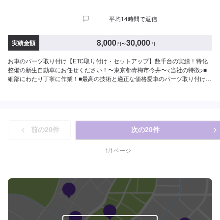
平均14時間で返信
8,000
30,000
実績金額
円
〜
円
お車のパーツ取り付け【ETC取り付け・セットアップ】数千台の実績！特化
整備の新生自動車にお任せください！〜東京都青梅市今井〜<当社の特徴>■
細部にわたり丁寧に作業！■最高の技術と適正な価格愛車のパーツ取り付け
は、私たちにお任せ下さい！【1】オファーにてお問い合わせ【2】お見積り
【3】お見積りにご納得いただければ作業開始【4】仕上がり次第納車<パー
ツについて>パーツの持ち込み・販売も可能です！ご希望の方はパーツ詳細や
お車の情報をオファーにてお送りいただけますとスムーズに対応可能です。<
代車について>代車をご用意しています。お車の作業中は代車をご利用くださ
前の
20
件
次の
20
件
い。※代車の燃料代はお客様にご負担いただいております。<入庫受付可能
日・営業時間>入庫受付可能日：水・木・金営業時間：9:00~18:00
1
/
1
ページ