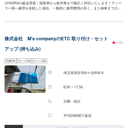
CHIGIRAの鈑金塗装！国産車から欧州車まで幅広く対応いたします！ディー
ラー様へ修理を依頼した場合、一般的に修理費用が高く、また納車までの時
間がかかるといった声がよく聞かれます。それはディーラー様が直接直すわ
けではなく、外部の下請け工場へ修理を委託し、基本的には不具合箇所の修
理を部品交換で対応してしまうから。私たちなら自社工場で即施工し、でき
るだけ部品交換をせず、修理対応いたします。私達は鈑金塗装のプロフェッ
ショナルです。大切なお車はぜひ、カーリペアCHIGIRAにおまかせくださ
株式会社 M's companyのETC 取り付け・セット
い！--------------------------------------------------【1】オファーにてお問い合わせ
-
(-件)
【2】お見積り【3】お見積りにご納得いただければ作業開始【4】仕上がり
アップ (持ち込み)
次第納車□納期について□通常1~2日程度で納車いたします。車種や状態によ
り納期が前後する場合がございます。予め、ご了承ください。□代車について
□作業中は無料の代車をご利用ください。※燃料代は、お客様負担となってお
代車OK
カードOK
ローンOK
ります。予め、ご了承ください。□パーツ持ち込みについて□パーツの持ち込
み可能です。オファーの際に持ち込みパーツの詳細をご入力ください。【定
埼玉県深谷市針ケ谷806‐9
休日・営業時間】定休日：祝日営業時間：9:00~19:00
8:30 ~ 17:30
日曜・祝日
平均20時間で返信