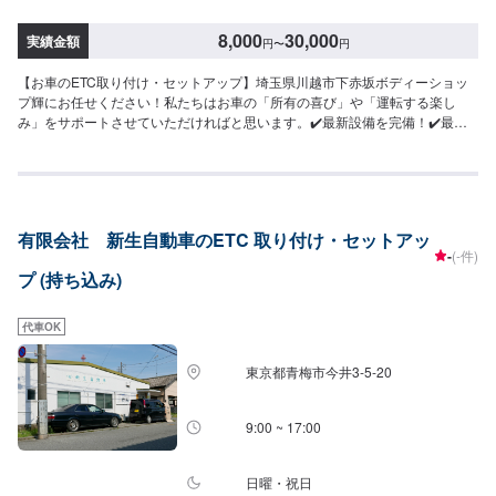
8,000
30,000
実績金額
円
〜
円
【お車のETC取り付け・セットアップ】埼玉県川越市下赤坂ボディーショッ
プ輝にお任せください！私たちはお車の「所有の喜び」や「運転する楽し
み」をサポートさせていただければと思います。✔️最新設備を完備！✔️最先
端のテクノロジー搭載のお車も対応可能ですセンサー搭載の車に乗られてい
るオーナー様、当店では法律改正前でもお客さまの安全を考えて、適切なご
提案をさせていただいております。【1】オファーにてお問い合わせ【2】お
見積り【3】お見積りにご納得いただければ作業開始【4】仕上がり次第納車
<パーツ持ち込みOK>パーツの持ち込み・販売が可能です。持ち込みをご希望
有限会社 新生自動車のETC 取り付け・セットアッ
の方はオファーにて、車種情報と持ち込みパーツの詳細をお送りください。
-
(-件)
店頭でのパーツのご購入をご希望の方も車種情報と購入希望の旨をオファー
プ (持ち込み)
備考欄に誤入力ください。<代車について>代車をご用意しています。お車の
作業中は代車をご利用ください。※代車の燃料代はお客様にご負担いただいて
おります。<定休日・営業時間>定休日：年中無休（大型連休のみ休み）営業
代車OK
時間：9:00~21:00<輸入車のご注意>修理作業時に部品が必要な場合、一般的
に国内に流通している部品以外は本国取り寄せとなるため、作業完了までに
東京都青梅市今井3-5-20
お時間をいただく場合がございます。また車の性質上、追加部品・作業が必
要となるケースがあり、その場合は都度ご連絡をさせていただきます。
9:00 ~ 17:00
日曜・祝日