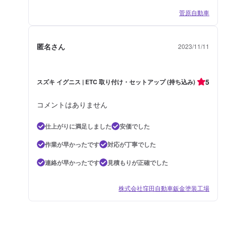
菅原自動車
匿名さん
2023/11/11
5
スズキ イグニス | ETC 取り付け・セットアップ (持ち込み)
コメントはありません
仕上がりに満足しました
安価でした
作業が早かったです
対応が丁寧でした
連絡が早かったです
見積もりが正確でした
株式会社窪田自動車鈑金塗装工場