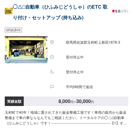
◯△□自動車（ひふみじどうしゃ）のETC 取
1位
5.0
(2件)
り付け・セットアップ (持ち込み)
QR決済OK
群馬県佐波郡玉村町上新田1878-3
受付停止中
受付停止中
平均5時間で返信
8,000
30,000
実績金額
円
〜
円
玉村町で40年！地域に愛されてきた鈑金整備工場です！車両の販売から鈑金
整備まで車の事ならなんでもご相談ください。トータルケアの◯△□自動車
（ひふみじどうしゃ）です！--------------------------------------------------【1】オフ
ァーにてお問い合わせ【2】お見積り【3】お見積りにご納得いただければ作