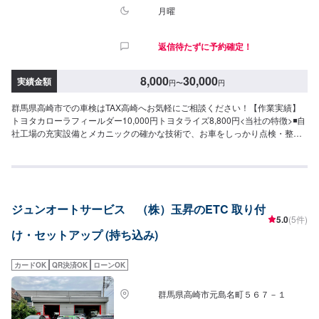
月曜
返信待たずに予約確定！
8,000
30,000
実績金額
円
〜
円
群馬県高崎市での車検はTAX高崎へお気軽にご相談ください！【作業実績】
トヨタカローラフィールダー10,000円トヨタライズ8,800円<当社の特徴>◾自
社工場の充実設備とメカニックの確かな技術で、お車をしっかり点検・整
備！◾販売から整備までどんなことでもご相談下さい！◾24時間対応の無料コ
ールセンターを完備。おクルマのトラブルにいつでも対応いたします！<お客
様のご予算やご希望の時間に応じてプランをご提案！>★安く済ませたい…★
時間があまり取れない…★車が動かなくなってしまった…などのご相談もお
気軽にどうぞ！【1】オファーにてお問い合わせ【2】お見積り【3】お見積
ジュンオートサービス （株）玉昇のETC 取り付
りにご納得いただければ作業開始【4】仕上がり次第納車-----納期について----
5.0
(5件)
-納期は通常1日～2日程度で納車となります。(要相談)納期は前後する場合が
け・セットアップ (持ち込み)
ございます。予めご了承ください。-----代車について-----無料の代車をご用意
しています。お車の作業中は代車をご利用ください。※代車の燃料代はお客様
にご負担いただいております。-----ご来店時の注意、受付方法-----入庫の際は
カードOK
QR決済OK
ローンOK
お気をつけてお越しください。駐車スペースは事務所前の空いているスペー
スに駐車してください。受付はスタッフへ「メンテモで予約しました」とお
群馬県高崎市元島名町５６７－１
伝えください。ご案内いたします。【定休日・営業時間】定休日：月曜日営
業時間：9:00~19:00※日曜日のみ9:00~18:00