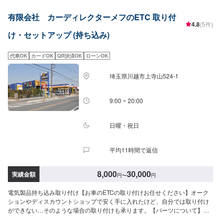
お送りください。【作業実績】ダイハツムーヴ12,540円【1】オファーにて
お問い合わせ【2】ご入庫・お見積り【3】お見積りにご納得いただければ作
有限会社 カーディレクターメフのETC 取り付
業開始【4】仕上がり次第納車<代車について>自費修理、整備に限り代車の
4.8
(5件)
貸し出しを無料で行っております。有償でのレンタル貸出も行っておりま
け・セットアップ (持ち込み)
す。お気軽にご相談下さい。※代車の燃料代はお客様にご負担いただいており
ます。<定休日・営業時間>定休日：月曜日営業時間：9:00~18:00
代車OK
カードOK
QR決済OK
ローンOK
埼玉県川越市上寺山524-1
9:00 ~ 20:00
日曜・祝日
平均11時間で返信
8,000
30,000
実績金額
円
〜
円
電気製品持ち込み取り付け【お車のETCの取り付けお任せください】オーク
ションやディスカウントショップで安く手に入れたけど、自分では取り付け
ができない…そのような場合の取り付けも承ります。【パーツについて】パ
ーツの持ち込み・ご購入も可能です。ご希望のお客様は車種情報と、持ち込