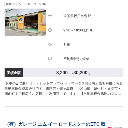
代車OK
カードOK
ローンOK
埼玉県坂戸市森戸1-1
9:30 ~ 18:00 他1件
月曜
平均6時間で返信
8,200
30,200
実績金額
円
〜
円
\お車のETC取り付け・セットアップ/オートワークス雅は埼玉県坂戸市にある
自動車鈑金塗装会社です。川越市・鶴ヶ島市・毛呂山町・越生町・日高市・
鳩山町まで幅広くお客様にご利用頂いています。【自動車板金修理のプロシ
ョップ】⭐️充実した設備⭐️様々なお客様のご要望に応じた修理⭐️安心と信頼を
売る地域に密着したサービス⭐️親切・丁寧をモットーに心がけ日々対応いたし
ております。保険適用の修理ももちろん承ります。お気軽にご相談くださ
い。【代車について】🚙代車の無料貸し出しを行なっております。ご希望の
方はお気軽にお問合せください。※燃料代はお客様負担となります。【営業時
（有）ガレージ エム イー ロードスターのETC 取
間・定休日】⏰営業時間：9時30分〜18時🗓定休日：月曜・祝日
5.0
(1件)