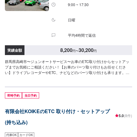
9:00 ~ 17:30
日曜
平均4時間で返信
8,200
30,200
実績金額
円
〜
円
群馬県高崎市〜ジュンオートサービス〜お車のETC取り付けからセットアッ
プまでお気軽にご相談ください！【お車のパーツ取り付けもお任せくださ
い】ドライブレコーダーやETC、ナビなどのパーツ取り付けも承ります。部
品販売が可能ですので、オファー時に車種情報をお送りください。入庫時に
お客様のご要望に合わせたご提案を致しますので、まずはお気軽にご相談く
ださい。【当社の特徴】✅車種に応じた対応！✅お客様のご要望に応じた提
案！✅輸入車の実績豊富で安心！【1】オファーにてお問い合わせ【2】お見
即時予約
当日予約
積り【3】お見積りにご納得いただければ作業開始【4】仕上がり次第納車----
-ご来店時の注意、受付方法-----入庫の際はお気をつけてお越しください。駐
有限会社KOIKEのETC 取り付け・セットアップ
車スペースは事務所前の空いているスペースに駐車してください。受付はス
5.0
(8件)
タッフへ「メンテモで予約しました」とお伝えください。ご案内いたしま
(持ち込み)
す。【定休日・営業時間】定休日：日・月曜日の祝日受付時間：9:00~18:00
代車OK
カードOK