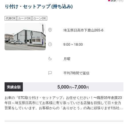
り付け・セットアップ (持ち込み)
代車OK
カードOK
ローンOK
埼玉県日高市下鹿山265-6
9:00 ~ 18:00
月曜
平均7時間で返信
5,000
7,000
実績金額
円
〜
円
お車の『ETC取り付け・セットアップ』お任せください！〜職歴35年創業23
年目～埼玉県日高市にてお客様に寄り添っていける店舗を目指して日々全力
営業をしていいます。お客様からの「ありがとう」の為に頑張ります‼当社は
STAFF一同、お客様の大切なお車のカーコンサルタントとしてお客様にとっ
て一番良い方法をご提案・ご説明させて頂きます。部品の持ち込みも可能で
す。ご希望のお客様は車種情報・車検証・パーツの詳細をオファー送信時に