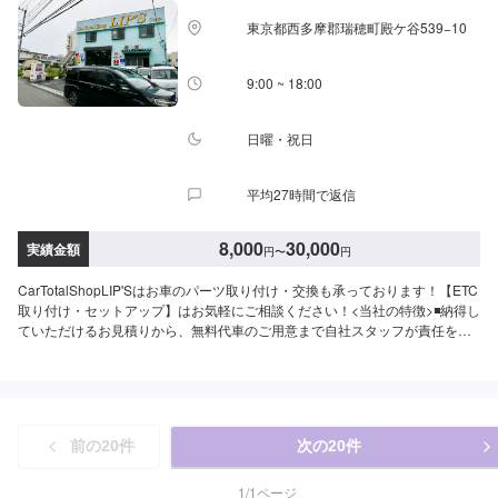
東京都西多摩郡瑞穂町殿ケ谷539−10
9:00 ~ 18:00
日曜・祝日
平均27時間で返信
8,000
30,000
実績金額
円
〜
円
CarTotalShopLIP'Sはお車のパーツ取り付け・交換も承っております！【ETC
取り付け・セットアップ】はお気軽にご相談ください！<当社の特徴>◾納得し
ていただけるお見積りから、無料代車のご用意まで自社スタッフが責任をも
ってお受けします。修理内容やお見積もりの金額内容について、丁寧にご説
明いたしますので、車の修理に関しての知識をお持ちでない方でも、ご安心
ください。◾国産車はもちろん、輸入車も修理経験豊富！<パーツ持ち込み・
販売OK>✔️パーツ持ち込みをご希望の方はパーツの詳細と車種情報をオファ
ーにてお送りください。✔️パーツ購入をご希望の方はオファーにてお車の車
前の
20
件
次の
20
件
検証を添付いただくとスムーズにご案内が可能です。詳しくはご入庫の際に
ご相談ください！【1】オファーにてお問い合わせ【2】お見積り【3】お見
積りにご納得いただければ作業開始【4】仕上がり次第納車【代車について】
1
/
1
ページ