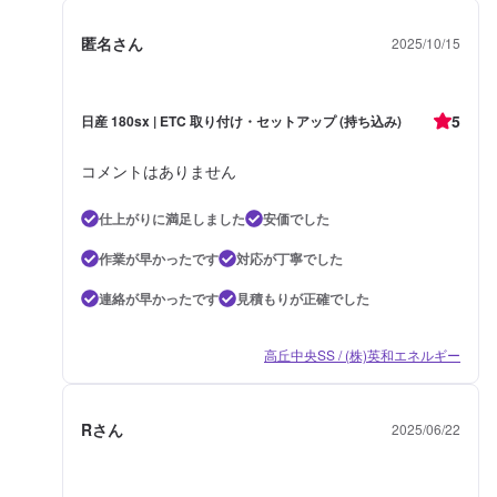
匿名さん
2025/10/15
5
日産 180sx | ETC 取り付け・セットアップ (持ち込み)
コメントはありません
仕上がりに満足しました
安価でした
作業が早かったです
対応が丁寧でした
連絡が早かったです
見積もりが正確でした
高丘中央SS / (株)英和エネルギー
Rさん
2025/06/22