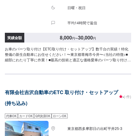
日曜・祝日
平均14時間で返信
8,000
30,000
実績金額
円
〜
円
お車のパーツ取り付け【ETC取り付け・セットアップ】数千台の実績！特化
整備の新生自動車にお任せください！〜東京都青梅市今井〜<当社の特徴>■
細部にわたり丁寧に作業！■最高の技術と適正な価格愛車のパーツ取り付け
は、私たちにお任せ下さい！【1】オファーにてお問い合わせ【2】お見積り
【3】お見積りにご納得いただければ作業開始【4】仕上がり次第納車<パー
ツについて>パーツの持ち込み・販売も可能です！ご希望の方はパーツ詳細や
お車の情報をオファーにてお送りいただけますとスムーズに対応可能です。<
代車について>代車をご用意しています。お車の作業中は代車をご利用くださ
有限会社吉沢自動車のETC 取り付け・セットアップ
い。※代車の燃料代はお客様にご負担いただいております。<入庫受付可能
-
(-件)
日・営業時間>入庫受付可能日：水・木・金営業時間：9:00~18:00
(持ち込み)
代車OK
カードOK
QR決済OK
ローンOK
東京都西多摩郡日の出町平井25-3