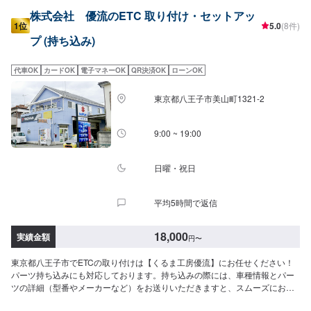
株式会社 優流のETC 取り付け・セットアッ
1位
5.0
(8件)
プ (持ち込み)
代車OK
カードOK
電子マネーOK
QR決済OK
ローンOK
東京都八王子市美山町1321-2
9:00 ~ 19:00
日曜・祝日
平均5時間で返信
18,000
実績金額
円
〜
東京都八王子市でETCの取り付けは【くるま工房優流】にお任せください！
パーツ持ち込みにも対応しております。持ち込みの際には、車種情報とパー
ツの詳細（型番やメーカーなど）をお送りいただきますと、スムーズにお見
積をお出しできます。【くるま工房優流のモットー】・お客さんのわがまま