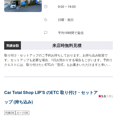
9:00 ~ 19:00
日曜・祝日
平均16時間で返信
来店時無料見積
実績金額
取り付け・セットアップのご予約お待ちしております。お持ち込み歓迎で
す。セットアップも必要な場合、1日お預かりする場合もございます。予約リ
クエストには、取り付けたいETCの「型式」もお書きいただけますと幸いで
す。<<弊社の特徴>>当社はヤナセ指定工場です。輸入車の修理・整備を強み
としております。日本車・ドイツ車・イタリア車・アメリカ車・電気自動車
のことならお任せください！<<代車について>>工場の代車を26台ご用意して
おります。万が一の際にも安心です。<<国家資格を持った整備士が多数在籍
>>二級整備士・三級整備士が多数在籍しております。愛車の不具合・気にな
Car Total Shop LIP'S のETC 取り付け・セットア
るところはなんでもご相談ください！
5.0
(1件)
ップ (持ち込み)
代車OK
カードOK