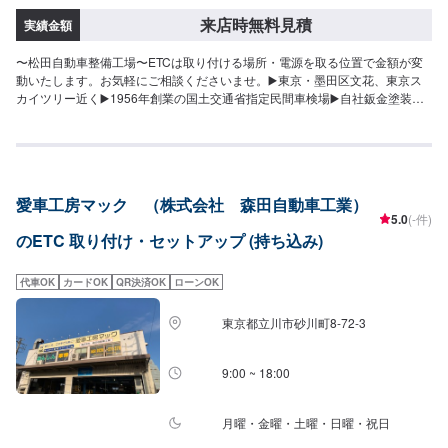
来店時無料見積
実績金額
〜松田自動車整備工場〜ETCは取り付ける場所・電源を取る位置で金額が変
動いたします。お気軽にご相談くださいませ。▶️東京・墨田区文花、東京ス
カイツリー近く▶️1956年創業の国土交通省指定民間車検場▶️自社鈑金塗装工
場も併設！車検・修理・整備・自動車販売・定期点検・鈑金・全塗装・フレ
ーム修正・デントリペア・カーディティーリング等、お車に関することなら
お任せください！「お車のかかりつけ医」としてぜひ当社をご利用くださ
い。【代車について】代車の無料貸し出しサービスがございますので、ご希
望の方はお申し付けください。※燃料代はお客様負担となります。※状況によ
愛車工房マック （株式会社 森田自動車工業）
り貸出できかねる場合がございます。【パーツについて】パーツ持ち込み・
5.0
(-件)
販売可能！持ち込み希望の方▶️オファーにてお車とパーツの詳細をお送りく
のETC 取り付け・セットアップ (持ち込み)
ださい。ご購入希望の方▶️オファーにて車種情報をお送りください。
代車OK
カードOK
QR決済OK
ローンOK
東京都立川市砂川町8-72-3
9:00 ~ 18:00
月曜・金曜・土曜・日曜・祝日