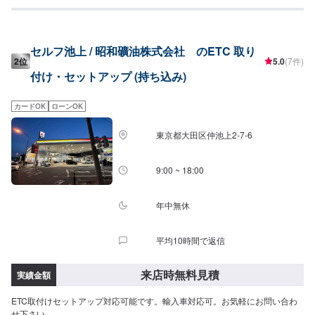
にできる限り答える。・面倒くさいを仕事にする。・おもてなしをすると言
う謙虚な姿勢で応対する。私たちの企業理念は基本中の基本かもしれませ
ん。それでも実直に着実に真っすぐに基本へこだわりたいと思っています。
【お客様のニーズをお聞きしながら、お客様の夢を共に考えます。】お任せ
セルフ池上 / 昭和礦油株式会社 のETC 取り
いただいた大切な車は、教育体制の行き届いたスタッフと最新の環境で、ご
2位
5.0
(7件)
相談窓口から実際の作業、納車に至るまでを一人の職人が担当しています。
付け・セットアップ (持ち込み)
それはお客様との信頼を築くためでもあり、納車までの期間を短縮するため
でもあります。専門性の高さやスキルの高いサービスをお客様に提供し「ま
た来るよ！」と言っていただくプロセスが優流のトータルサービスです。
カードOK
ローンOK
【1】オファーにてお問い合わせ【2】お見積り【3】お見積りにご納得いた
だければ作業開始【4】仕上がり次第納車参考金額(工賃のみ、セットアップ
東京都大田区仲池上2-7-6
料金別)・ホンダN-BOX18,000円・トヨタアクア18,000円・トヨタアルファ
ード18,000円・トヨタランドクルーザー18,000円・メルセデスC18018,000
円※金額は変動する可能性があります。【代車について】代車をご用意してい
9:00 ~ 18:00
ます。お車の作業中は代車をご利用ください。※代車の燃料代はお客様にご負
担いただいております。【定休日・営業時間】定休日：日曜・祝日営業時
間：9:00~19:00
年中無休
平均10時間で返信
来店時無料見積
実績金額
ETC取付けセットアップ対応可能です。輸入車対応可。お気軽にお問い合わ
せ下さい。