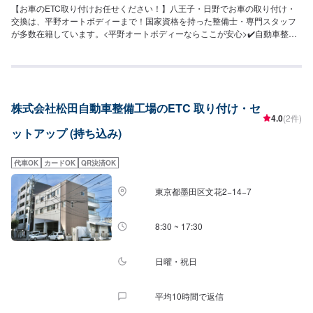
【お車のETC取り付けお任せください！】八王子・日野でお車の取り付け・
交換は、平野オートボディーまで！国家資格を持った整備士・専門スタッフ
が多数在籍しています。<平野オートボディーならここが安心>✔️自動車整備
の確かな技術✔️整備は柔軟な対応が可能✔️選べるお支払い方法<パーツ取り付
け・交換の流れ>(1)オファーにてお問い合わせ・日程調整(2)入庫(3)点検・お
見積もり(4)作業(5)完了・納車<代車について>無料の代車をご用意していま
す。お車の作業中は代車をご利用ください。※代車の燃料代はお客様にご負担
いただいております。※内容などにより貸し出し出来かねる場合もございま
株式会社松田自動車整備工場のETC 取り付け・セ
す。<納期について>通常：1~3日<営業時間>9:30~18:00
4.0
(2件)
ットアップ (持ち込み)
代車OK
カードOK
QR決済OK
東京都墨田区文花2−14−7
8:30 ~ 17:30
日曜・祝日
平均10時間で返信