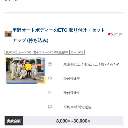
平野オートボディーのETC 取り付け・セット
3位
5.0
(1件)
アップ (持ち込み)
代車OK
カードOK
電子マネーOK
QR決済OK
ローンOK
東京都八王子市元八王子町2-1971-2
受付停止中
受付停止中
平均10時間で返信
8,000
30,000
実績金額
円
〜
円