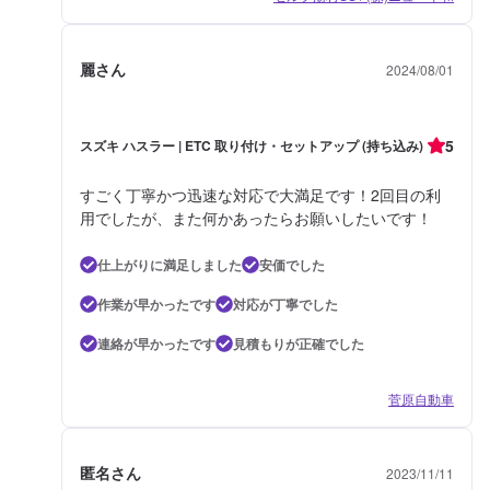
麗さん
2024/08/01
5
スズキ ハスラー | ETC 取り付け・セットアップ (持ち込み)
すごく丁寧かつ迅速な対応で大満足です！2回目の利
用でしたが、また何かあったらお願いしたいです！
仕上がりに満足しました
安価でした
作業が早かったです
対応が丁寧でした
連絡が早かったです
見積もりが正確でした
菅原自動車
匿名さん
2023/11/11