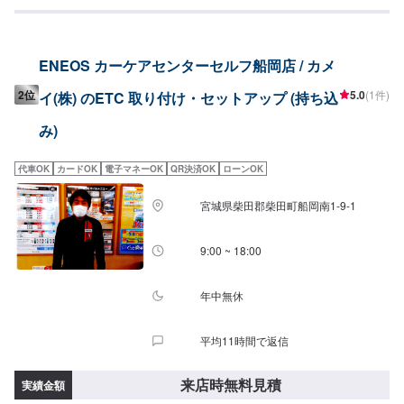
週末でも、ご来店お待ちしております！
ENEOS カーケアセンターセルフ船岡店 / カメ
2位
5.0
(1件)
イ(株) のETC 取り付け・セットアップ (持ち込
み)
代車OK
カードOK
電子マネーOK
QR決済OK
ローンOK
宮城県柴田郡柴田町船岡南1-9-1
9:00 ~ 18:00
年中無休
平均11時間で返信
来店時無料見積
実績金額