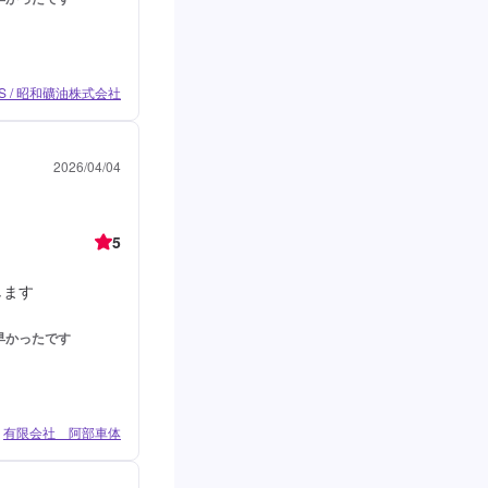
 / 昭和礦油株式会社
2026/04/04
5
します
早かったです
有限会社 阿部車体