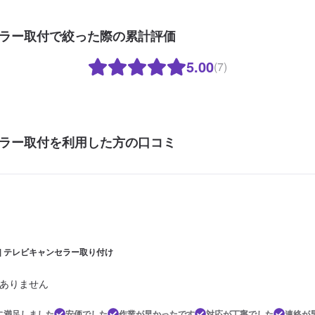
ラー取付で絞った際の累計評価
5.00
(7)
ラー取付を利用した方の口コミ
5 | テレビキャンセラー取り付け
ありません
に満足しました
安価でした
作業が早かったです
対応が丁寧でした
連絡が