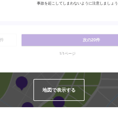
事故を起こしてしまわないように注意しましょう
おります。【給油営業時間】スーパーセルフ仙台中山は
て営業しております。
件
次の
20
件
1
/
1
ページ
地図で表示する