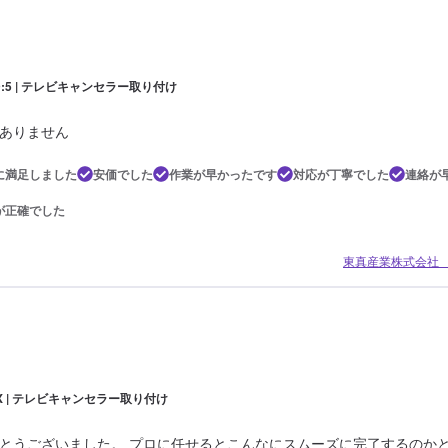
:5 | テレビキャンセラー取り付け
ありません
に満足しました
安価でした
作業が早かったです
対応が丁寧でした
連絡が
が正確でした
東真産業株式会社
X | テレビキャンセラー取り付け
とうございました。 プロに任せるとこんなにスムーズに完了するのかと