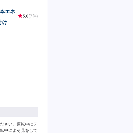
日本エネ
5.0
(7件)
付け
ださい。運転中にテ
転中によそ見をして