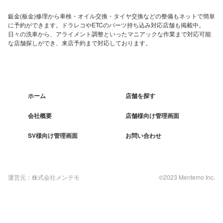
鈑金(板金)修理から車検・オイル交換・タイヤ交換などの整備もネットで簡単
に予約ができます。ドラレコやETCのパーツ持ち込み対応店舗も掲載中。
日々の洗車から、アライメント調整といったマニアックな作業まで対応可能
な店舗探しができ、来店予約まで対応しております。
ホーム
店舗を探す
会社概要
店舗様向け管理画面
SV様向け管理画面
お問い合わせ
運営元：株式会社メンテモ
©2023 Mentemo Inc.