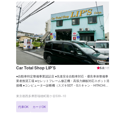
Car Total Shop LIP'S
5.0
(
1
件)
●自動車特定整備事業認証店 ●先進安全自動車対応・優良車体整備事
業者推奨工場 ●セレットフレーム修正機・高張力鋼板対応スポット溶
接機 ●コンピューター診断機（スズキSDT・Gスキャン・HITACHI） ●
塗装ブース（水性塗料備え）
東京都西多摩郡瑞穂町殿ケ谷539−10
代車OK
カードOK