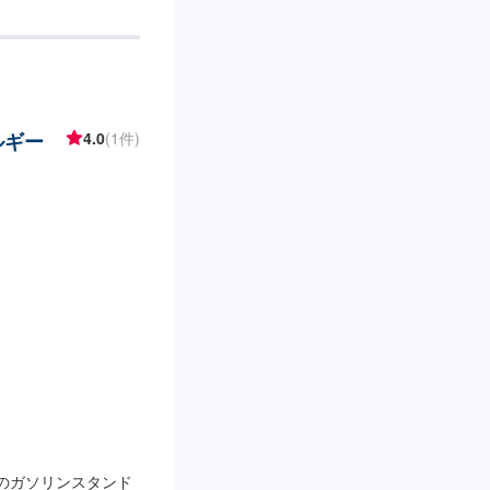
0【在籍整備士・設備】
す。愛車の整備は経験
「特定整備認証」を
いませ。【アクセ
の通り、福井県立武道
ルギー
4.0
(1件)
光のガソリンスタンド