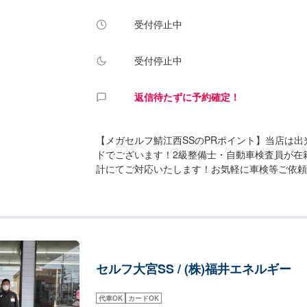
受付停止中
受付停止中
返信待たずに予約確定！
【メガセルフ鯖江西SSのPRポイント】当店は
ドでございます！2級整備士・自動車検査員が在
計にてご対応いたします！お気軽に車検等ご依頼
間】整備受付時間：9：00〜18：00給油営業時間
00【サービスルームについて】✅トイレ✅自販機
用意しております！【アクセス】当店は県道185
が交わる、交差点の角にございます。道路向かい
マート鯖江ただす店」様があります。
セルフ大宮SS / (株)福井エネルギー
代車OK
カードOK