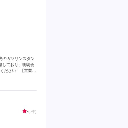
出光のガソリンスタン
籍しており、明朗会
ください！【営業時
：7：00〜23：
✅喫煙室✅椅子をご
号線と県道229号線
には、「ファミリー
-
(-件)