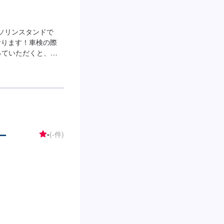
ソリンスタンドで
おります！車検の際
っていただくと、ガ
/L引きです！【営業時
：6：00〜22：
椅子【店舗情報】2級
ります！また、当店
お車を整備する環境
9号線と、南福井駅前
ターベルからフェニ
ー
-
(-件)
おります。