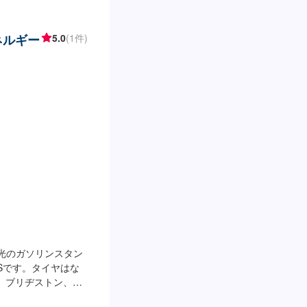
ネルギー
5.0
(1件)
出光のガソリンスタン
Sです。タイヤはな
す。ブリヂストン、ヨ
間】整備受付時間：