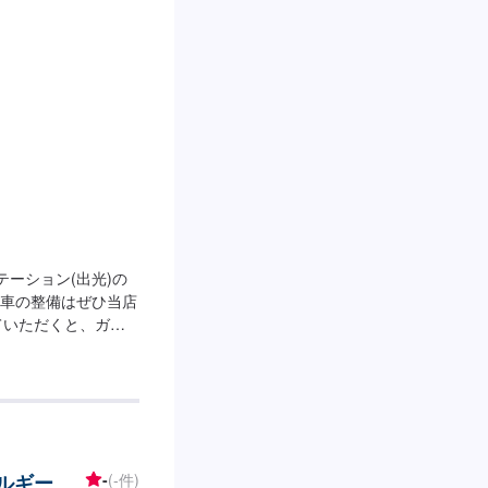
テーション(出光)の
車の整備はぜひ当店
ていただくと、ガソ
】整備受付時間：9：
サービスルームについ
在籍整備士】経験豊
ください！【アクセ
います。「ドミノピザ
ネルギー
-
(-件)