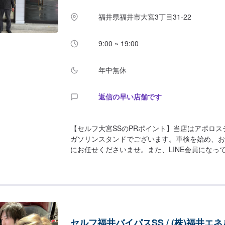
福井県福井市大宮3丁目31-22
9:00 ~ 19:00
年中無休
返信の早い店舗です
【セルフ大宮SSのPRポイント】当店はアポロス
ガソリンスタンドでございます。車検を始め、お
にお任せくださいませ。また、LINE会員になっ
リン・軽油が2円/L引きとなります！【営業時間
00〜19：00給油営業時間：7：00〜21：00【
て】✅トイレ✅ゴミ箱✅自販機✅喫煙室✅椅子【
富な2級整備士が在籍しておりますので、ご安心
ス】当店は国道416号線(藤島通り)沿いにござ
福井大宮店」様が横にあります。
セルフ福井バイパスSS / (株)福井エ