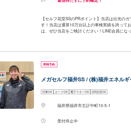
【セルフ花堂SSのPRポイント】当店は出光のガ
す！当店は通算10万台以上の車検実績を誇って
は、ぜひ当店をご検討ください！LINE会員にな
ソリン・軽油が初回10円/L引き、2回目以降2円
間】整備受付時間：9：00〜19：00給油営業時間
00【設備について】✅トイレ✅自販機✅喫煙室✅
整備士、3級整備士と複数の整備士が在籍してお
は分解認証を取得しておりますので、しっかりと
即時予約
が整っております。【アクセス】当店は県道22
線が交わる箇所にございます。ショッピングセン
メガセルフ福井SS / (株)福井エネルギ
ックス通りを北へ500m行ったところに位置して
代車OK
カードOK
電子マネーOK
QR決済OK
福井県福井市主計中町10-5-1
受付停止中