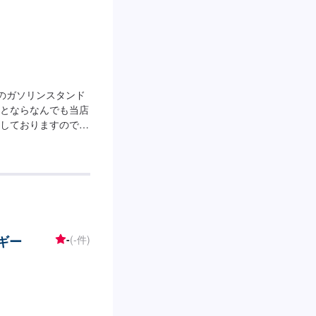
光のガソリンスタンド
とならなんでも当店
しておりますので、
してお待ちしており
いませ！【営業時
：24h【設備につい
ております！【整備
が在籍しております！
】当店は国道8号線
様の横に位置しており
ルギー
-
(-件)