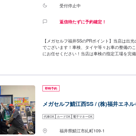
受付停止中
返信待たずに予約確定！
【メガセルフ福井SSのPRポイント】当店は出
でございます！車検、タイヤ等々お車の整備のこ
にお任せください！当店は車検の指定工場を完備
土日祝の車検も大歓迎です！車検は割引もご用意
ますので、詳細は「車検」ページをご確認くださ
間】整備受付時間：9：00〜18：00給油営業時間
て】✅トイレ✅自販機✅喫煙室✅椅子をご用意し
士情報】2級整備士、3級整備士と複数の整備士
即時予約
安心して当店にご依頼くださいませ！【アクセス
沿いにございます。コマツサービスエース(株)
メガセルフ鯖江西SS / (株)福井エネ
ます。
代車OK
カードOK
電子マネーOK
福井県鯖江市糺町109-1