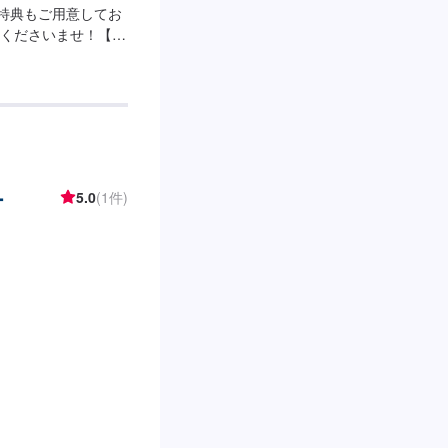
施特典もご用意してお
くださいませ！【営
時間：24h【サービ
椅子がございます。
おりますので、安心
多数在籍しております
】当店は国道8号線
泉寺交差点のすぐそば
ー
5.0
(1件)