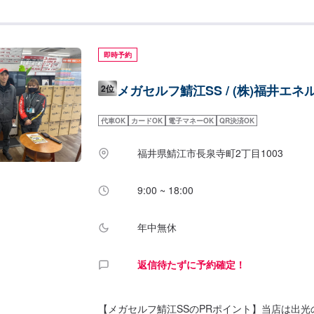
8：30〜18：30給油営業時間：7：00〜22：0
2級整備士、3級整備士が複数名在籍しておりま
豊富なスタッフにお任せください！また、当店は
取得しております。安心してお車をお預けくださ
即時予約
ス】当店は国道416線沿いにございます。名前
館が裏にございます。
メガセルフ鯖江SS / (株)福井エネ
2位
代車OK
カードOK
電子マネーOK
QR決済OK
福井県鯖江市長泉寺町2丁目1003
9:00 ~ 18:00
年中無休
返信待たずに予約確定！
【メガセルフ鯖江SSのPRポイント】当店は出