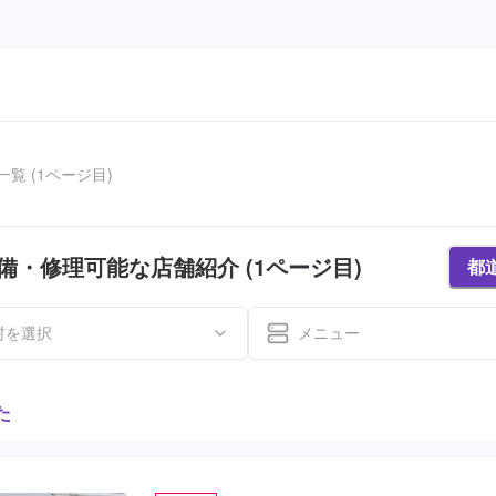
覧 (1ページ目)
備・修理可能な店舗紹介 (1ページ目)
都
村を選択
メニュー
た