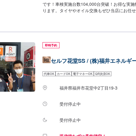
です！車検実施台数104,000台突破！お得な実
ります。タイヤやオイル交換もぜひ当店にお任せ
業時間】整備受付時間：9：00〜18：00給油営業
スルームについて】✅トイレ✅自販機✅喫煙室✅
【設備・整備士】当店は分解整備認証を取得して
してお預けください。また、2級、3級整備士も
ので、こちらもご安心くださいませ。【アクセス
即時予約
と、県道18号線が交わる箇所にございます。長
でございます。
セルフ花堂SS / (株)福井エネルギ
3位
代車OK
カードOK
電子マネーOK
QR決済OK
福井県福井市花堂中2丁目19-3
受付停止中
受付停止中
返信待たずに予約確定！