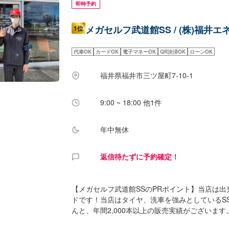
即時予約
メガセルフ武道館SS / (株)福井エ
1位
代車OK
カードOK
電子マネーOK
QR決済OK
ローンOK
福井県福井市三ツ屋町7-10-1
9:00 ~ 18:00 他1件
年中無休
返信待たずに予約確定！
【メガセルフ武道館SSのPRポイント】当店は
ドです！当店はタイヤ、洗車を強みとしているS
んと、年間2,000本以上の販売実績がございま
コハマタイヤの取り扱いがございます！【営業時