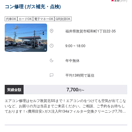
コン修理 (ガス補充・点検)
代車OK
カードOK
電子マネーOK
QR決済OK
福井県敦賀市昭和町1丁目22-35
9:00 ~ 18:00
年中無休
平均13時間で返信
7,700
実績金額
円
〜
エアコン修理はセルフ敦賀北SSまで！エアコンのをつけても空気が出てこな
いなど、お困りの方は当店までご来店ください。ご相談、ご予約をお待ちし
ております！<費用目安>ガス注入R134aフィルター交換クリーニング7,700
円~