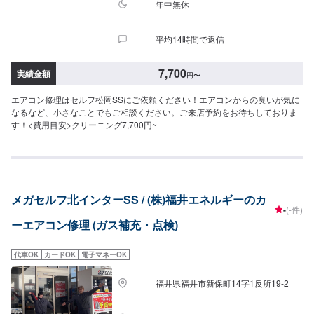
年中無休
平均14時間で返信
7,700
実績金額
円
〜
エアコン修理はセルフ松岡SSにご依頼ください！エアコンからの臭いが気に
なるなど、小さなことでもご相談ください。ご来店予約をお待ちしておりま
す！<費用目安>クリーニング7,700円~
メガセルフ北インターSS / (株)福井エネルギーのカ
-
(-件)
ーエアコン修理 (ガス補充・点検)
代車OK
カードOK
電子マネーOK
福井県福井市新保町14字1反所19-2