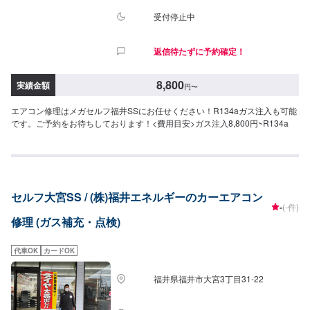
受付停止中
返信待たずに予約確定！
8,800
実績金額
円
〜
エアコン修理はメガセルフ福井SSにお任せください！R134aガス注入も可能
です。ご予約をお待ちしております！<費用目安>ガス注入8,800円~R134a
セルフ大宮SS / (株)福井エネルギーのカーエアコン
-
(-件)
修理 (ガス補充・点検)
代車OK
カードOK
福井県福井市大宮3丁目31-22