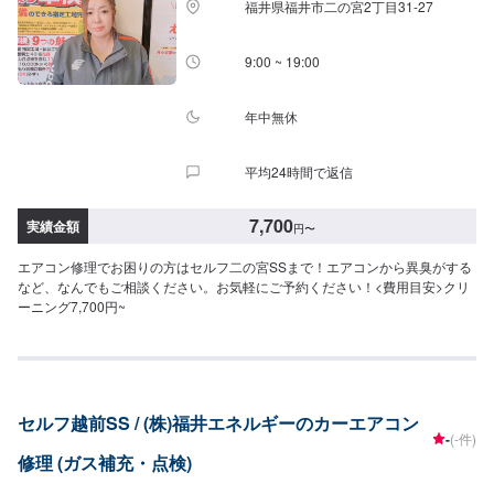
福井県福井市二の宮2丁目31-27
9:00 ~ 19:00
年中無休
平均24時間で返信
7,700
実績金額
円
〜
エアコン修理でお困りの方はセルフ二の宮SSまで！エアコンから異臭がする
など、なんでもご相談ください。お気軽にご予約ください！<費用目安>クリ
ーニング7,700円~
セルフ越前SS / (株)福井エネルギーのカーエアコン
-
(-件)
修理 (ガス補充・点検)