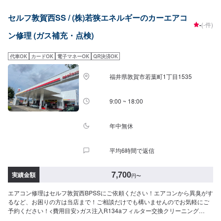
セルフ敦賀西SS / (株)若狭エネルギーのカーエアコ
-
(-件)
ン修理 (ガス補充・点検)
代車OK
カードOK
電子マネーOK
QR決済OK
福井県敦賀市若葉町1丁目1535
9:00 ~ 18:00
年中無休
平均6時間で返信
7,700
実績金額
円
〜
エアコン修理はセルフ敦賀西BPSSにご依頼ください！エアコンから異臭がす
るなど、お困りの方は当店まで！ご相談だけでも構いませんのでお気軽にご
予約ください！<費用目安>ガス注入R134aフィルター交換クリーニング
7,700円~