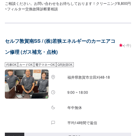
ご相談ください。お問い合わせをお待ちしております！クリーニング8,800円
~フィルター交換故障診断要相談
セルフ敦賀南SS / (株)若狭エネルギーのカーエアコ
-
(-件)
ン修理 (ガス補充・点検)
代車OK
カードOK
電子マネーOK
QR決済OK
福井県敦賀市古田刈48-18
9:00 ~ 18:00
年中無休
平均14時間で返信