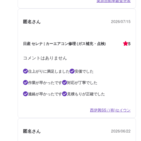
栗原自動車鈑金塗装
匿名さん
2026/07/15
5
日産 セレナ | カーエアコン修理 (ガス補充・点検)
コメントはありません
仕上がりに満足しました
安価でした
作業が早かったです
対応が丁寧でした
連絡が早かったです
見積もりが正確でした
西伊興SS / (有)セイウン
匿名さん
2026/06/22