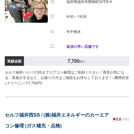
福井県福井市開発町24字8-9
9:00 ~ 19:00
年中無休
返信の早い店舗です
7,700
実績金額
円
〜
セルフ福井バイパスSSまでエアコン修理はご依頼ください！異音が気にな
る、異臭がするなど、お困りの方はご相談をお待ちしております！<費用目安
>クリーニング7,700円~
セルフ福井西SS / (株)福井エネルギーのカーエア
5.0
(1件)
コン修理 (ガス補充・点検)