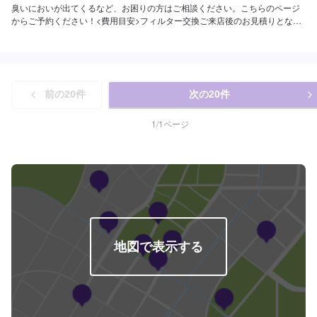
臭いにおいが出てくるなど、お困りの方はご相談ください。こちらのページ
からご予約ください！<費用目安>フィルター交換ご来店後のお見積りとなり
ます。クリーニング6,600円~
前の
20
件
次の
20
件
1
/
1
ページ
地図で表示する