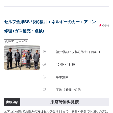
セルフ金津SS / (株)福井エネルギーのカーエアコン
-
(-件)
修理 (ガス補充・点検)
代車OK
カードOK
福井県あわら市花乃杜1丁目30-1
10:00 ~ 18:30
年中無休
平均13時間で返信
来店時無料見積
実績金額
エアコン修理でお悩みの方はセルフ金津SSまで！異臭や異音でお困りの方は