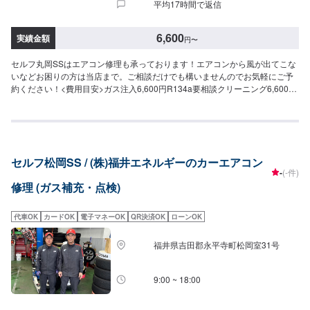
平均17時間で返信
6,600
実績金額
円
〜
セルフ丸岡SSはエアコン修理も承っております！エアコンから風が出てこな
いなどお困りの方は当店まで。ご相談だけでも構いませんのでお気軽にご予
約ください！<費用目安>ガス注入6,600円R134a要相談クリーニング6,600円
故障診断エアフィルター交換要相談
セルフ松岡SS / (株)福井エネルギーのカーエアコン
-
(-件)
修理 (ガス補充・点検)
代車OK
カードOK
電子マネーOK
QR決済OK
ローンOK
福井県吉田郡永平寺町松岡室31号
9:00 ~ 18:00