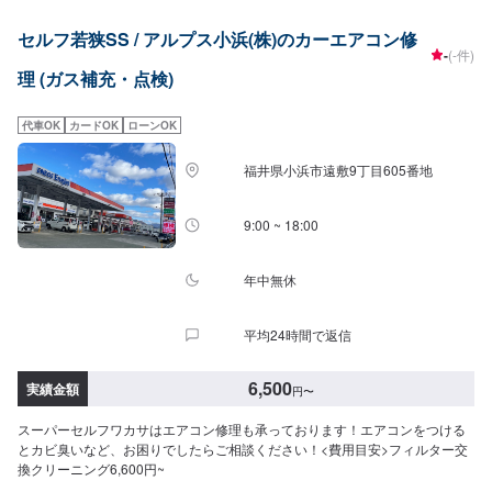
セルフ若狭SS / アルプス小浜(株)のカーエアコン修
-
(-件)
理 (ガス補充・点検)
代車OK
カードOK
ローンOK
福井県小浜市遠敷9丁目605番地
9:00 ~ 18:00
年中無休
平均24時間で返信
6,500
実績金額
円
〜
スーパーセルフワカサはエアコン修理も承っております！エアコンをつける
とカビ臭いなど、お困りでしたらご相談ください！<費用目安>フィルター交
換クリーニング6,600円~