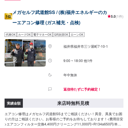
メガセルフ武道館SS / (株)福井エネルギーのカ
1位
5.0
(1件)
ーエアコン修理 (ガス補充・点検)
代車OK
カードOK
電子マネーOK
QR決済OK
ローンOK
福井県福井市三ツ屋町7-10-1
9:00 ~ 18:00 他1件
年中無休
返信待たずに予約確定！
来店時無料見積
実績金額
エアコン修理はメガセルフ武道館SSまでご相談ください！異音、異臭でお困
りの方はご相談ください。お客様のご予約をお待ちしております！<費用目安
>エアコンフィルター交換4,400円クリーニング11,000円~R134a650円/本