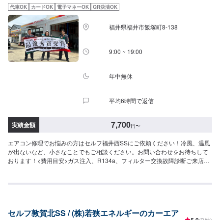
代車OK
カードOK
電子マネーOK
QR決済OK
福井県福井市飯塚町8-138
9:00 ~ 19:00
年中無休
平均6時間で返信
7,700
実績金額
円
〜
エアコン修理でお悩みの方はセルフ福井西SSにご依頼ください！冷風、温風
が出ないなど、小さなことでもご相談ください。お問い合わせをお待ちして
おります！<費用目安>ガス注入、R134a、フィルター交換故障診断ご来店後
のお見積もりとなります。クリーニング7,700円~
セルフ敦賀北SS / (株)若狭エネルギーのカーエア
5.0
(3件)