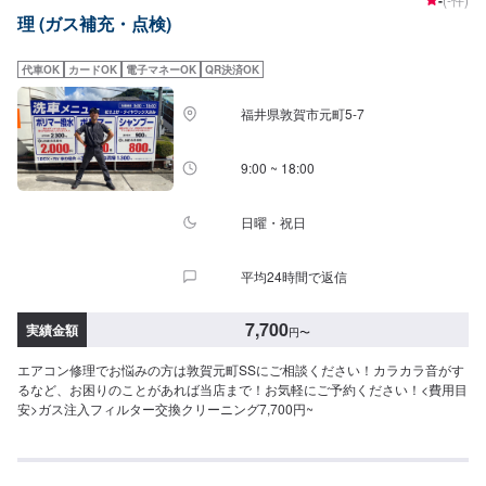
-
理 (ガス補充・点検)
代車OK
カードOK
電子マネーOK
QR決済OK
福井県敦賀市元町5-7
9:00 ~ 18:00
日曜・祝日
平均24時間で返信
7,700
実績金額
円
〜
エアコン修理でお悩みの方は敦賀元町SSにご相談ください！カラカラ音がす
るなど、お困りのことがあれば当店まで！お気軽にご予約ください！<費用目
安>ガス注入フィルター交換クリーニング7,700円~