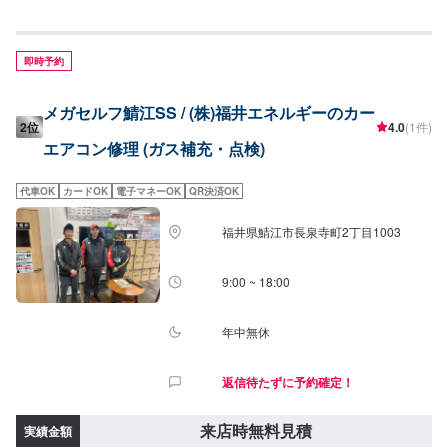
R1234yf1,880円/L
即時予約
メガセルフ鯖江SS / (株)福井エネルギーのカー
2位
4.0
(1件)
エアコン修理 (ガス補充・点検)
代車OK
カードOK
電子マネーOK
QR決済OK
福井県鯖江市長泉寺町2丁目1003
9:00 ~ 18:00
年中無休
返信待たずに予約確定！
来店時無料見積
実績金額