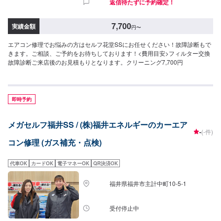
返信待たずに予約確定！
7,700
実績金額
円
〜
エアコン修理でお悩みの方はセルフ花堂SSにお任せください！故障診断もで
きます。ご相談、ご予約をお待ちしております！<費用目安>フィルター交換
故障診断ご来店後のお見積もりとなります。クリーニング7,700円
即時予約
メガセルフ福井SS / (株)福井エネルギーのカーエア
-
(-件)
コン修理 (ガス補充・点検)
代車OK
カードOK
電子マネーOK
QR決済OK
福井県福井市主計中町10-5-1
受付停止中