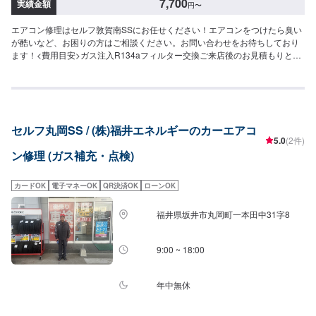
7,700
実績金額
円
〜
エアコン修理はセルフ敦賀南SSにお任せください！エアコンをつけたら臭い
が酷いなど、お困りの方はご相談ください。お問い合わせをお待ちしており
ます！<費用目安>ガス注入R134aフィルター交換ご来店後のお見積もりとな
ります。クリーニング7,700円~
セルフ丸岡SS / (株)福井エネルギーのカーエアコ
5.0
(2件)
ン修理 (ガス補充・点検)
カードOK
電子マネーOK
QR決済OK
ローンOK
福井県坂井市丸岡町一本田中31字8
9:00 ~ 18:00
年中無休