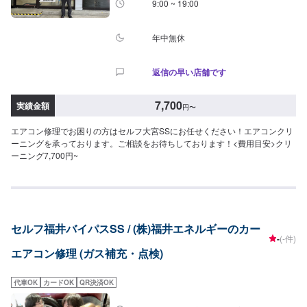
9:00 ~ 19:00
年中無休
返信の早い店舗です
7,700
実績金額
円
〜
エアコン修理でお困りの方はセルフ大宮SSにお任せください！エアコンクリ
ーニングを承っております。ご相談をお待ちしております！<費用目安>クリ
ーニング7,700円~
セルフ福井バイパスSS / (株)福井エネルギーのカー
-
(-件)
エアコン修理 (ガス補充・点検)
代車OK
カードOK
QR決済OK