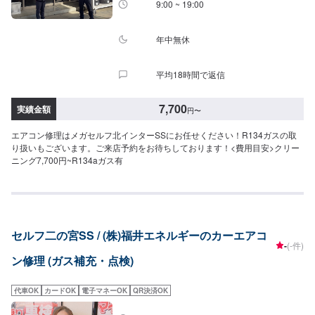
9:00 ~ 19:00
年中無休
平均18時間で返信
7,700
実績金額
円
〜
エアコン修理はメガセルフ北インターSSにお任せください！R134ガスの取
り扱いもございます。ご来店予約をお待ちしております！<費用目安>クリー
ニング7,700円~R134aガス有
セルフ二の宮SS / (株)福井エネルギーのカーエアコ
-
(-件)
ン修理 (ガス補充・点検)
代車OK
カードOK
電子マネーOK
QR決済OK