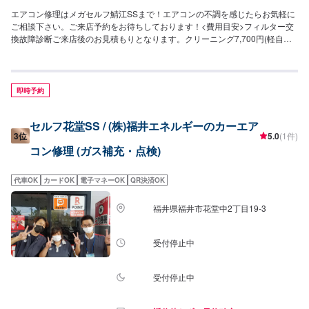
エアコン修理はメガセルフ鯖江SSまで！エアコンの不調を感じたらお気軽に
ご相談下さい。ご来店予約をお待ちしております！<費用目安>フィルター交
換故障診断ご来店後のお見積もりとなります。クリーニング7,700円(軽自動
車)
即時予約
セルフ花堂SS / (株)福井エネルギーのカーエア
3位
5.0
(1件)
コン修理 (ガス補充・点検)
代車OK
カードOK
電子マネーOK
QR決済OK
福井県福井市花堂中2丁目19-3
受付停止中
受付停止中