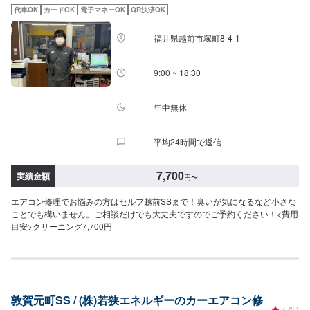
代車OK
カードOK
電子マネーOK
QR決済OK
福井県越前市塚町8-4-1
9:00 ~ 18:30
年中無休
平均24時間で返信
7,700
実績金額
円
〜
エアコン修理でお悩みの方はセルフ越前SSまで！臭いが気になるなど小さな
ことでも構いません。ご相談だけでも大丈夫ですのでご予約ください！<費用
目安>クリーニング7,700円
敦賀元町SS / (株)若狭エネルギーのカーエアコン修
(-件)