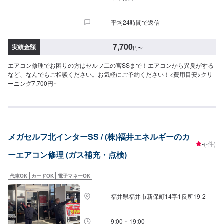
平均24時間で返信
7,700
実績金額
円
〜
エアコン修理でお困りの方はセルフ二の宮SSまで！エアコンから異臭がする
など、なんでもご相談ください。お気軽にご予約ください！<費用目安>クリ
ーニング7,700円~
メガセルフ北インターSS / (株)福井エネルギーのカ
-
(-件)
ーエアコン修理 (ガス補充・点検)
代車OK
カードOK
電子マネーOK
福井県福井市新保町14字1反所19-2
9:00 ~ 19:00