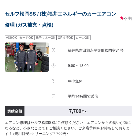
セルフ松岡SS / (株)福井エネルギーのカーエアコン
-
(-件)
修理 (ガス補充・点検)
代車OK
カードOK
電子マネーOK
QR決済OK
ローンOK
福井県吉田郡永平寺町松岡室31号
9:00 ~ 18:00
年中無休
平均14時間で返信
7,700
実績金額
円
〜
エアコン修理はセルフ松岡SSにご依頼ください！エアコンからの臭いが気に
なるなど、小さなことでもご相談ください。ご来店予約をお待ちしておりま
す！<費用目安>クリーニング7,700円~