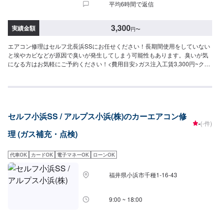
平均6時間で返信
3,300
実績金額
円
〜
エアコン修理はセルフ北長浜SSにお任せください！長期間使用をしていない
と埃やカビなどが原因で臭いが発生してしまう可能性もあります。臭いが気
になる方はお気軽にご予約ください！<費用目安>ガス注入工賃3,300円~クリ
ーニング11,000円~フィルター交換ご来店後のお見積もりとなります。
セルフ小浜SS / アルプス小浜(株)のカーエアコン修
-
(-件)
理 (ガス補充・点検)
代車OK
カードOK
電子マネーOK
ローンOK
福井県小浜市千種1-16-43
9:00 ~ 18:00