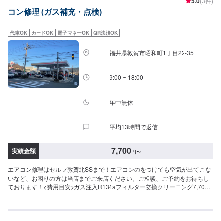
5.0
(3件)
コン修理 (ガス補充・点検)
代車OK
カードOK
電子マネーOK
QR決済OK
福井県敦賀市昭和町1丁目22-35
9:00 ~ 18:00
年中無休
平均13時間で返信
7,700
実績金額
円
〜
エアコン修理はセルフ敦賀北SSまで！エアコンのをつけても空気が出てこな
いなど、お困りの方は当店までご来店ください。ご相談、ご予約をお待ちし
ております！<費用目安>ガス注入R134aフィルター交換クリーニング7,700
円~