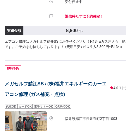
受付停止中
返信待たずに予約確定！
8,800
実績金額
円
〜
エアコン修理はメガセルフ福井SSにお任せください！R134aガス注入も可能
です。ご予約をお待ちしております！<費用目安>ガス注入8,800円~R134a
即時予約
メガセルフ鯖江SS / (株)福井エネルギーのカーエ
4.0
(1件)
アコン修理 (ガス補充・点検)
代車OK
カードOK
電子マネーOK
QR決済OK
福井県鯖江市長泉寺町2丁目1003