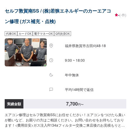
セルフ敦賀南SS / (株)若狭エネルギーのカーエアコ
-
(-件)
ン修理 (ガス補充・点検)
代車OK
カードOK
電子マネーOK
QR決済OK
福井県敦賀市古田刈48-18
9:00 ~ 18:00
年中無休
平均14時間で返信
7,700
実績金額
円
〜
エアコン修理はセルフ敦賀南SSにお任せください！エアコンをつけたら臭い
が酷いなど、お困りの方はご相談ください。お問い合わせをお待ちしており
ます！<費用目安>ガス注入R134aフィルター交換ご来店後のお見積もりとな
ります。クリーニング7,700円~