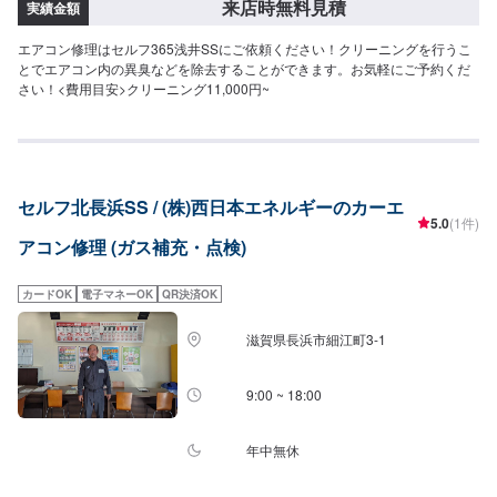
来店時無料見積
実績金額
エアコン修理はセルフ365浅井SSにご依頼ください！クリーニングを行うこ
とでエアコン内の異臭などを除去することができます。お気軽にご予約くだ
さい！<費用目安>クリーニング11,000円~
セルフ北長浜SS / (株)西日本エネルギーのカーエ
5.0
(1件)
アコン修理 (ガス補充・点検)
カードOK
電子マネーOK
QR決済OK
滋賀県長浜市細江町3-1
9:00 ~ 18:00
年中無休