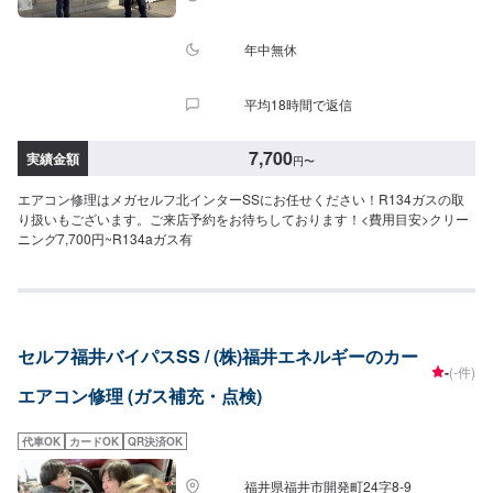
年中無休
平均18時間で返信
7,700
実績金額
円
〜
エアコン修理はメガセルフ北インターSSにお任せください！R134ガスの取
り扱いもございます。ご来店予約をお待ちしております！<費用目安>クリー
ニング7,700円~R134aガス有
セルフ福井バイパスSS / (株)福井エネルギーのカー
-
(-件)
エアコン修理 (ガス補充・点検)
代車OK
カードOK
QR決済OK
福井県福井市開発町24字8-9