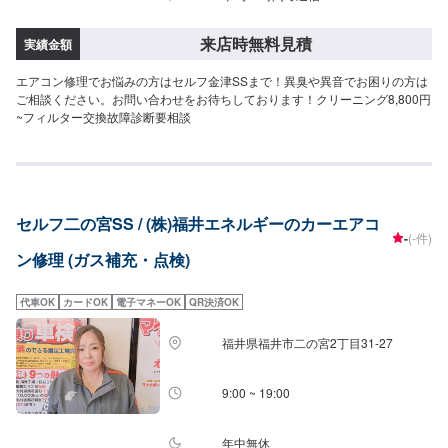
来店時無料見積
実績金額
エアコン修理でお悩みの方はセルフ金津SSまで！異臭や異音でお困りの方は
ご相談ください。お問い合わせをお待ちしております！クリーニング8,800円
~フィルター交換故障診断要相談
セルフ二の宮SS / (株)福井エネルギーのカーエアコ
-
(-件)
ン修理 (ガス補充・点検)
代車OK
カードOK
電子マネーOK
QR決済OK
福井県福井市二の宮2丁目31-27
9:00 ~ 19:00
年中無休