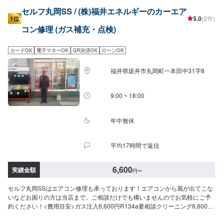
セルフ丸岡SS / (株)福井エネルギーのカーエア
1位
5.0
(2件)
コン修理 (ガス補充・点検)
カードOK
電子マネーOK
QR決済OK
ローンOK
福井県坂井市丸岡町一本田中31字8
9:00 ~ 18:00
年中無休
平均17時間で返信
6,600
実績金額
円
〜
セルフ丸岡SSはエアコン修理も承っております！エアコンから風が出てこな
いなどお困りの方は当店まで。ご相談だけでも構いませんのでお気軽にご予
約ください！<費用目安>ガス注入6,600円R134a要相談クリーニング6,600円
故障診断エアフィルター交換要相談