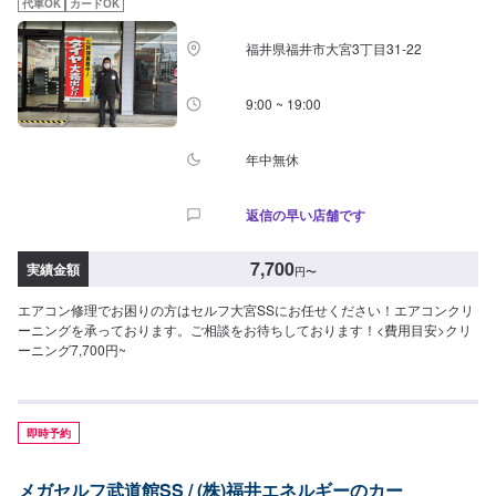
代車OK
カードOK
福井県福井市大宮3丁目31-22
9:00 ~ 19:00
年中無休
返信の早い店舗です
7,700
実績金額
円
〜
エアコン修理でお困りの方はセルフ大宮SSにお任せください！エアコンクリ
ーニングを承っております。ご相談をお待ちしております！<費用目安>クリ
ーニング7,700円~
即時予約
メガセルフ武道館SS / (株)福井エネルギーのカー