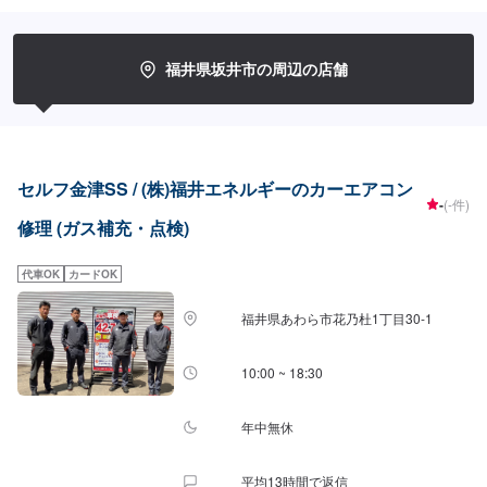
福井県坂井市の周辺の店舗
セルフ金津SS / (株)福井エネルギーのカーエアコン
-
(-件)
修理 (ガス補充・点検)
代車OK
カードOK
福井県あわら市花乃杜1丁目30-1
10:00 ~ 18:30
年中無休
平均13時間で返信