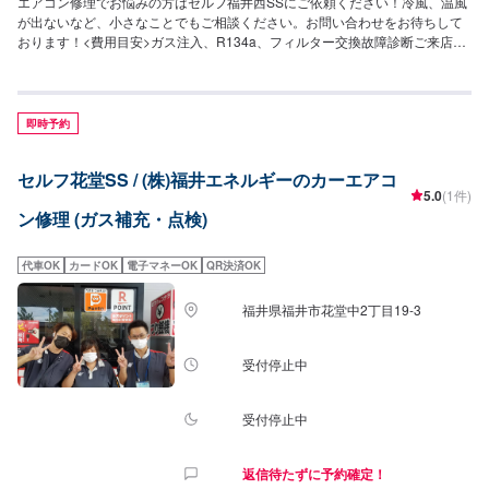
エアコン修理でお悩みの方はセルフ福井西SSにご依頼ください！冷風、温風
が出ないなど、小さなことでもご相談ください。お問い合わせをお待ちして
おります！<費用目安>ガス注入、R134a、フィルター交換故障診断ご来店後
のお見積もりとなります。クリーニング7,700円~
即時予約
セルフ花堂SS / (株)福井エネルギーのカーエアコ
5.0
(1件)
ン修理 (ガス補充・点検)
代車OK
カードOK
電子マネーOK
QR決済OK
福井県福井市花堂中2丁目19-3
受付停止中
受付停止中
返信待たずに予約確定！