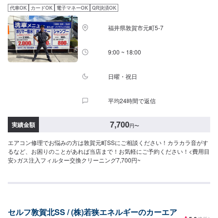
代車OK
カードOK
電子マネーOK
QR決済OK
福井県敦賀市元町5-7
9:00 ~ 18:00
日曜・祝日
平均24時間で返信
7,700
実績金額
円
〜
エアコン修理でお悩みの方は敦賀元町SSにご相談ください！カラカラ音がす
るなど、お困りのことがあれば当店まで！お気軽にご予約ください！<費用目
安>ガス注入フィルター交換クリーニング7,700円~
セルフ敦賀北SS / (株)若狭エネルギーのカーエア