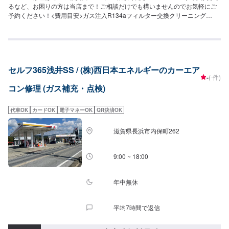
るなど、お困りの方は当店まで！ご相談だけでも構いませんのでお気軽にご
予約ください！<費用目安>ガス注入R134aフィルター交換クリーニング
7,700円~
セルフ365浅井SS / (株)西日本エネルギーのカーエア
-
(-件)
コン修理 (ガス補充・点検)
代車OK
カードOK
電子マネーOK
QR決済OK
滋賀県長浜市内保町262
9:00 ~ 18:00
年中無休
平均7時間で返信