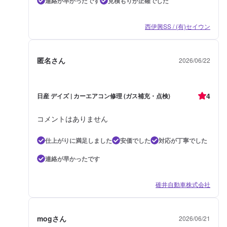
連絡が早かったです
見積もりが正確でした
西伊興SS / (有)セイウン
匿名さん
2026/06/22
4
日産 デイズ | カーエアコン修理 (ガス補充・点検)
コメントはありません
仕上がりに満足しました
安価でした
対応が丁寧でした
連絡が早かったです
碓井自動車株式会社
mogさん
2026/06/21