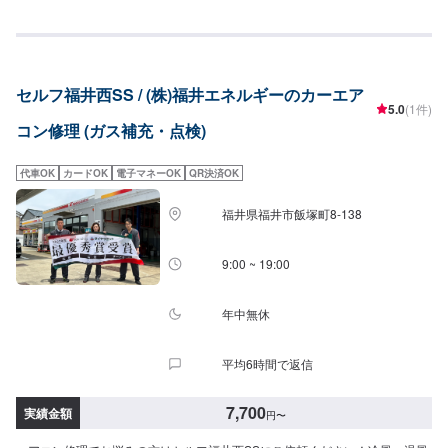
セルフ福井西SS / (株)福井エネルギーのカーエア
5.0
(1件)
コン修理 (ガス補充・点検)
代車OK
カードOK
電子マネーOK
QR決済OK
福井県福井市飯塚町8-138
9:00 ~ 19:00
年中無休
平均6時間で返信
7,700
実績金額
円
〜