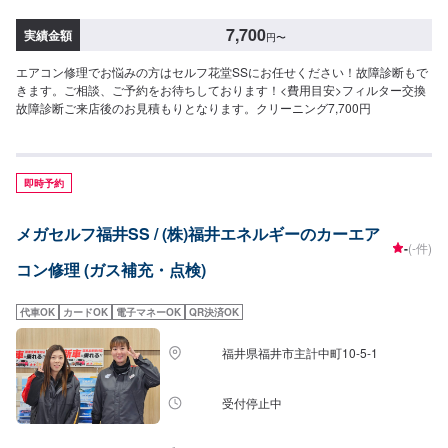
7,700
実績金額
円
〜
エアコン修理でお悩みの方はセルフ花堂SSにお任せください！故障診断もで
きます。ご相談、ご予約をお待ちしております！<費用目安>フィルター交換
故障診断ご来店後のお見積もりとなります。クリーニング7,700円
即時予約
メガセルフ福井SS / (株)福井エネルギーのカーエア
-
(-件)
コン修理 (ガス補充・点検)
代車OK
カードOK
電子マネーOK
QR決済OK
福井県福井市主計中町10-5-1
受付停止中