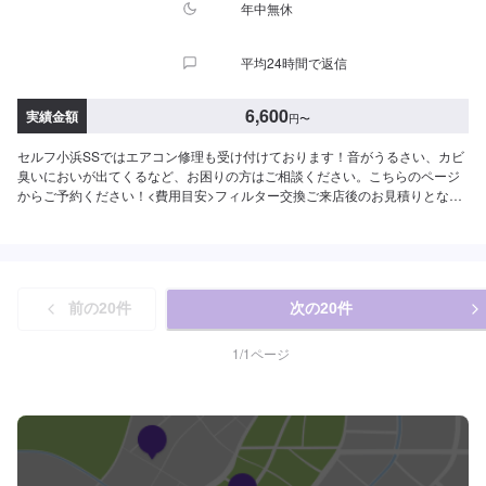
年中無休
平均24時間で返信
6,600
実績金額
円
〜
セルフ小浜SSではエアコン修理も受け付けております！音がうるさい、カビ
臭いにおいが出てくるなど、お困りの方はご相談ください。こちらのページ
からご予約ください！<費用目安>フィルター交換ご来店後のお見積りとなり
ます。クリーニング6,600円~
前の
20
件
次の
20
件
1
/
1
ページ