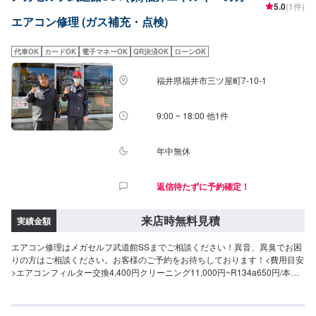
5.0
(1件)
エアコン修理 (ガス補充・点検)
代車OK
カードOK
電子マネーOK
QR決済OK
ローンOK
福井県福井市三ツ屋町7-10-1
9:00 ~ 18:00 他1件
年中無休
返信待たずに予約確定！
来店時無料見積
実績金額
エアコン修理はメガセルフ武道館SSまでご相談ください！異音、異臭でお困
りの方はご相談ください。お客様のご予約をお待ちしております！<費用目安
>エアコンフィルター交換4,400円クリーニング11,000円~R134a650円/本
R1234yf1,880円/L