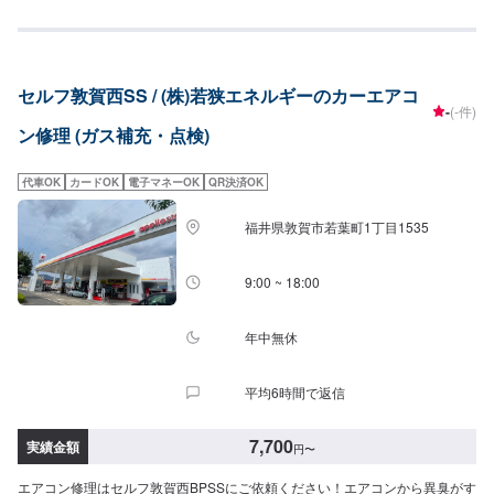
セルフ敦賀西SS / (株)若狭エネルギーのカーエアコ
-
(-件)
ン修理 (ガス補充・点検)
代車OK
カードOK
電子マネーOK
QR決済OK
福井県敦賀市若葉町1丁目1535
9:00 ~ 18:00
年中無休
平均6時間で返信
7,700
実績金額
円
〜
エアコン修理はセルフ敦賀西BPSSにご依頼ください！エアコンから異臭がす