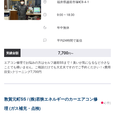
福井県越前市塚町8-4-1
9:00 ~ 18:30
年中無休
平均24時間で返信
7,700
実績金額
円
〜
エアコン修理でお悩みの方はセルフ越前SSまで！臭いが気になるなど小さな
ことでも構いません。ご相談だけでも大丈夫ですのでご予約ください！<費用
目安>クリーニング7,700円
敦賀元町SS / (株)若狭エネルギーのカーエアコン修
-
(-件)
理 (ガス補充・点検)