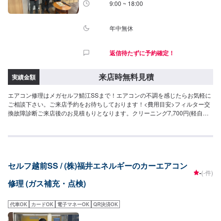
9:00 ~ 18:00
年中無休
返信待たずに予約確定！
来店時無料見積
実績金額
エアコン修理はメガセルフ鯖江SSまで！エアコンの不調を感じたらお気軽に
ご相談下さい。ご来店予約をお待ちしております！<費用目安>フィルター交
換故障診断ご来店後のお見積もりとなります。クリーニング7,700円(軽自動
車)
セルフ越前SS / (株)福井エネルギーのカーエアコン
-
(-件)
修理 (ガス補充・点検)
代車OK
カードOK
電子マネーOK
QR決済OK