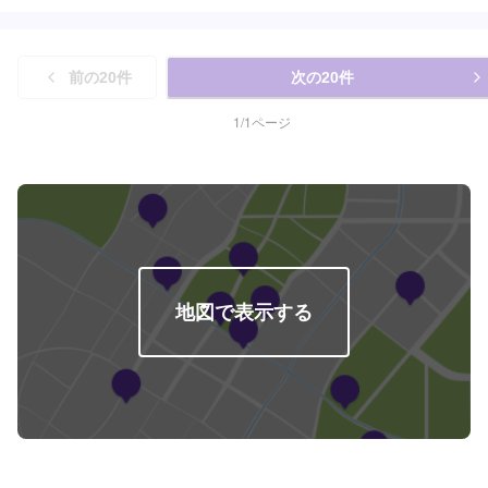
前の
20
件
次の
20
件
1
/
1
ページ
地図で表示する