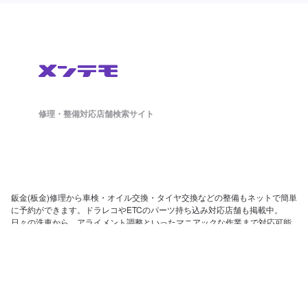
修理・整備対応店舗検索サイト
鈑金(板金)修理から車検・オイル交換・タイヤ交換などの整備もネットで簡単
に予約ができます。ドラレコやETCのパーツ持ち込み対応店舗も掲載中。
日々の洗車から、アライメント調整といったマニアックな作業まで対応可能
な店舗探しができ、来店予約まで対応しております。
ホーム
店舗を探す