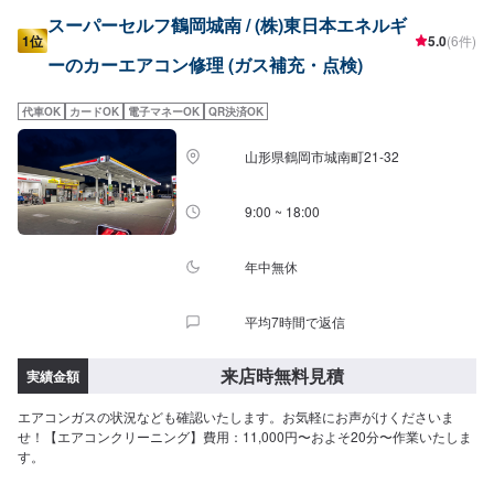
スーパーセルフ鶴岡城南 / (株)東日本エネルギ
1位
5.0
(6件)
ーのカーエアコン修理 (ガス補充・点検)
代車OK
カードOK
電子マネーOK
QR決済OK
山形県鶴岡市城南町21-32
9:00 ~ 18:00
年中無休
平均7時間で返信
来店時無料見積
実績金額
エアコンガスの状況なども確認いたします。お気軽にお声がけくださいま
せ！【エアコンクリーニング】費用：11,000円〜およそ20分〜作業いたしま
す。