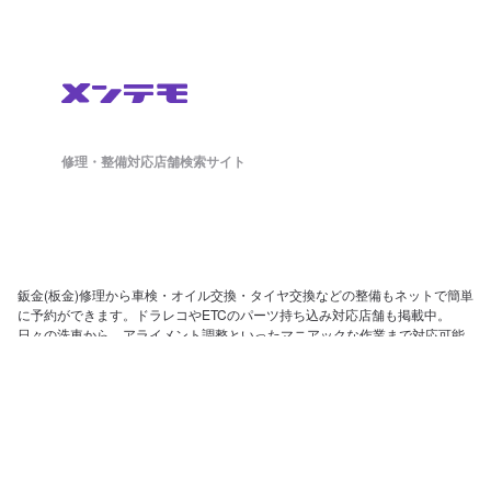
修理・整備対応店舗検索サイト
鈑金(板金)修理から車検・オイル交換・タイヤ交換などの整備もネットで簡単
に予約ができます。ドラレコやETCのパーツ持ち込み対応店舗も掲載中。
日々の洗車から、アライメント調整といったマニアックな作業まで対応可能
な店舗探しができ、来店予約まで対応しております。
ホーム
店舗を探す