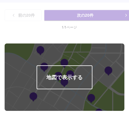
前の
20
件
次の
20
件
1
/
1
ページ
地図で表示する