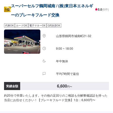
スーパーセルフ鶴岡城南 / (株)東日本エネルギ
1位
5.0
(6件)
ーのブレーキフルード交換
代車OK
カードOK
電子マネーOK
QR決済OK
山形県鶴岡市城南町21-32
9:00 ~ 18:00
年中無休
平均7時間で返信
6,600
実績金額
円
〜
約20分で作業いたします。その他の足回りのご相談も分解整備認証を持った
当店にお任せください！【ブレーキフルード交換】1台：6,600円〜