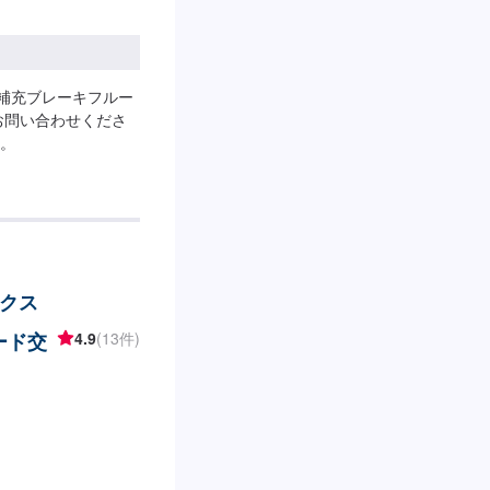
補充ブレーキフルー
お問い合わせくださ
。
ィクス
ード交
4.9
(13件)