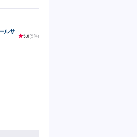
テールサ
5.0
(5件)