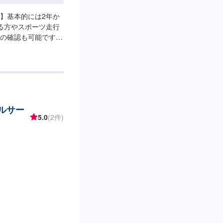
】基本的には2年か
る方やスポーツ走行
の確認も可能ですの
劣化するとこんな危
も大切な、ブレーキ
ールサー
5.0
(2件)