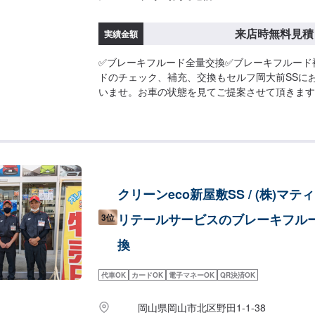
来店時無料見積
実績金額
✅ブレーキフルード全量交換✅ブレーキフルード
ドのチェック、補充、交換もセルフ岡大前SSに
いませ。お車の状態を見てご提案させて頂きます
クリーンeco新屋敷SS / (株)マテ
リテールサービスのブレーキフル
3位
換
代車OK
カードOK
電子マネーOK
QR決済OK
岡山県岡山市北区野田1-1-38