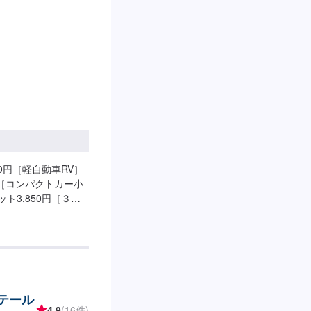
0円［軽自動車RV］
】［コンパクトカー小
ト3,850円［３ナ
3,850円［ワゴン
X］エスティマ、デリ
ロ3,850円【その
［その他ハイブリッ
リテール
4.9
(16件)