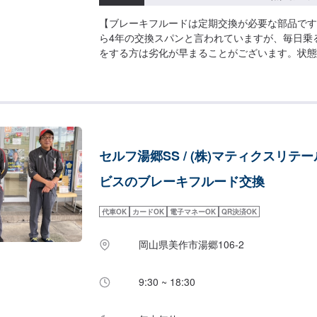
【ブレーキフルードは定期交換が必要な部品です
ら4年の交換スパンと言われていますが、毎日乗
をする方は劣化が早まることがございます。状態
で、ぜひセルフ津山口SSにご相談ください！【
険があります】運転する上で「止まる」という最
の機能を支えているのがブレーキフルードです。
セルフ湯郷SS / (株)マティクスリテ
ビスのブレーキフルード交換
代車OK
カードOK
電子マネーOK
QR決済OK
岡山県美作市湯郷106-2
9:30 ~ 18:30