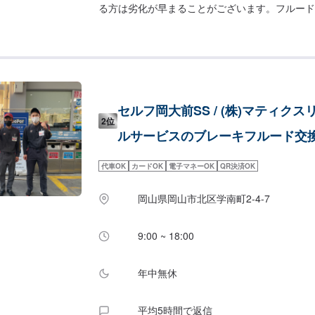
る方は劣化が早まることがございます。フルード
能ですので、ぜひセルフ西大寺SSにご相談くだ
があったらすぐご相談ください】-ブレーキを踏
た感触がある-油圧が低下し、ブレーキが効きづ
セルフ岡大前SS / (株)マティクス
2位
ルサービスのブレーキフルード交
代車OK
カードOK
電子マネーOK
QR決済OK
岡山県岡山市北区学南町2-4-7
9:00 ~ 18:00
年中無休
平均5時間で返信