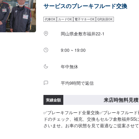
サービスのブレーキフルード交換
代車OK
カードOK
電子マネーOK
QR決済OK
岡山県倉敷市福井22-1
9:00 ~ 19:00
年中無休
平均9時間で返信
来店時無料見積
実績金額
✅ブレーキフルード全量交換✅ブレーキフルード
ドのチェック、補充、交換もセルフ倉敷福井SS
さいませ。お車の状態を見て最適なご提案させて