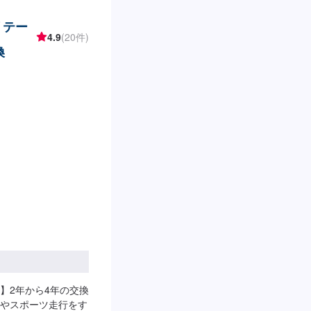
リテー
4.9
(20件)
換
】2年から4年の交換
やスポーツ走行をす