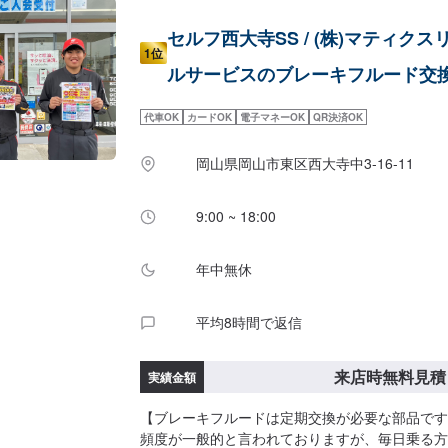
セルフ西大寺SS / (株)マティクス
1位
ルサービスのブレーキフルード交
代車OK
カードOK
電子マネーOK
QR決済OK
岡山県岡山市東区西大寺中3-16-11
9:00 ~ 18:00
年中無休
平均8時間で返信
来店時無料見積
実績金額
【ブレーキフルードは定期交換が必要な部品です
頻度が一般的と言われておりますが、毎日乗る方