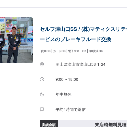
セルフ津山口SS / (株)マティクスリ
ービスのブレーキフルード交換
代車OK
カードOK
電子マネーOK
QR決済OK
岡山県津山市津山口58-1-24
9:00 ~ 18:00
年中無休
平均4時間で返信
来店時無料見積
実績金額