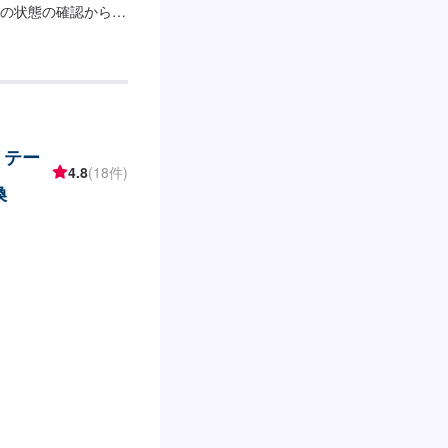
の状態の確認から可
さい！【こんな症状
んだ際フカフカとし
らい
リテー
4.8
(18件)
換