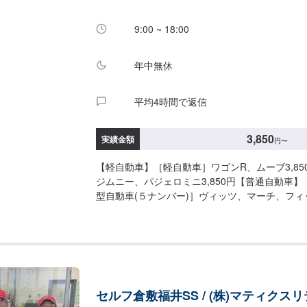
9:00 ~ 18:00
年中無休
平均4時間で返信
3,850
実績金額
円
〜
【軽自動車】［軽自動車］ワゴンR、ムーブ3,85
ジムニー、パジェロミニ3,850円【普通自動車
型自動車(５ナンバー)］ヴィッツ、マーチ、フィッ
ンバー中型・大型自動車］クラウン、スカイライン
タイプ］オデッセイ、レガシー3,850円［１BO
カ3,850円［SUVクロカン］ハイラックス、パジェ
他】［外車ゴルフベンツ］BMW、ジャガー別途
ト］ハイドロブースター付き5,500円
セルフ倉敷福井SS / (株)マティクス