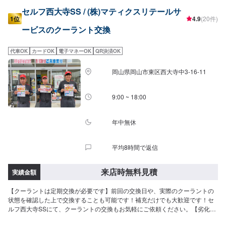
セルフ西大寺SS / (株)マティクスリテールサ
1位
4.9
(20件)
ービスのクーラント交換
代車OK
カードOK
電子マネーOK
QR決済OK
岡山県岡山市東区西大寺中3-16-11
9:00 ~ 18:00
年中無休
平均8時間で返信
来店時無料見積
実績金額
【クーラントは定期交換が必要です】前回の交換日や、実際のクーラントの
状態を確認した上で交換することも可能です！補充だけでも大歓迎です！セ
ルフ西大寺SSにて、クーラントの交換もお気軽にご依頼ください。【劣化す
るとこんな症状が出ます】クーラントの劣化はエンジンの冷却機能の低下に