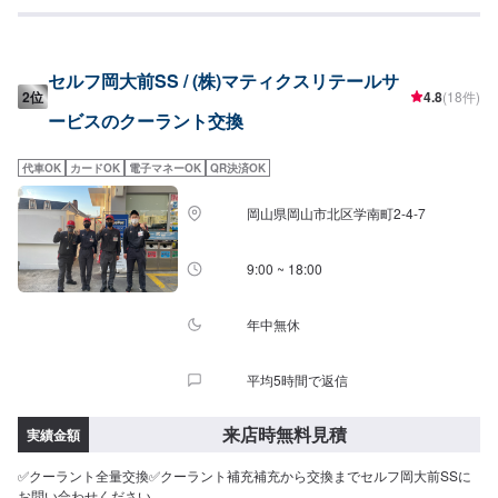
繋がることがございます。エンジンの寿命減少にも繋がることがございます
ので、心配な方はまずご予約の上ご来店くださいませ！
セルフ岡大前SS / (株)マティクスリテールサ
2位
4.8
(18件)
ービスのクーラント交換
代車OK
カードOK
電子マネーOK
QR決済OK
岡山県岡山市北区学南町2-4-7
9:00 ~ 18:00
年中無休
平均5時間で返信
来店時無料見積
実績金額
✅クーラント全量交換✅クーラント補充補充から交換までセルフ岡大前SSに
お問い合わせください。