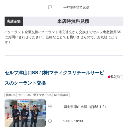
平均9時間で返信
来店時無料見積
実績金額
✅クーラント全量交換✅クーラント補充補充から交換までセルフ倉敷福井SS
にお問い合わせください。些細なことでも構いませんので、お気軽にどう
ぞ！
セルフ津山口SS / (株)マティクスリテールサービ
5.0
(5件)
スのクーラント交換
代車OK
カードOK
電子マネーOK
QR決済OK
岡山県津山市津山口58-1-24
9:00 ~ 18:00