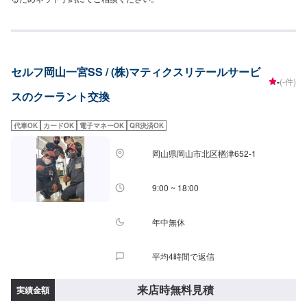
セルフ岡山一宮SS / (株)マティクスリテールサービ
-
(-件)
スのクーラント交換
代車OK
カードOK
電子マネーOK
QR決済OK
岡山県岡山市北区楢津652-1
9:00 ~ 18:00
年中無休
平均4時間で返信
来店時無料見積
実績金額