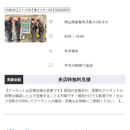
代車OK
カードOK
電子マネーOK
QR決済OK
岡山県倉敷市児島小川6-2-3
9:00 ~ 19:00
年中無休
平均10時間で返信
来店時無料見積
実績金額
【クーラントは定期交換が必要です】前回の交換日や、実際のクーラントの
状態を確認した上で交換することも可能です！補充だけでも歓迎です！セル
フ児島小川SSにてクーラントの補充・交換もお気軽にご依頼ください。【ク
ーラントは時間とともに劣化します】クーラントの劣化によって、エンジン
の冷却機能の低下に繋がります。長距離の運転前など、気になる方はまずご
予約の上ご来店くださいませ！