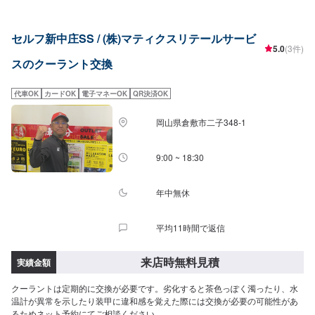
セルフ新中庄SS / (株)マティクスリテールサービ
5.0
(3件)
スのクーラント交換
代車OK
カードOK
電子マネーOK
QR決済OK
岡山県倉敷市二子348-1
9:00 ~ 18:30
年中無休
平均11時間で返信
来店時無料見積
実績金額
クーラントは定期的に交換が必要です。劣化すると茶色っぽく濁ったり、水
温計が異常を示したり装甲に違和感を覚えた際には交換が必要の可能性があ
るためネット予約にてご相談ください。