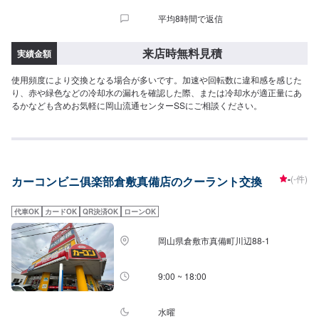
平均8時間で返信
来店時無料見積
実績金額
使用頻度により交換となる場合が多いです。加速や回転数に違和感を感じた
り、赤や緑色などの冷却水の漏れを確認した際、または冷却水が適正量にあ
るかなども含めお気軽に岡山流通センターSSにご相談ください。
-
(-件)
カーコンビニ俱楽部倉敷真備店のクーラント交換
代車OK
カードOK
QR決済OK
ローンOK
岡山県倉敷市真備町川辺88-1
9:00 ~ 18:00
水曜