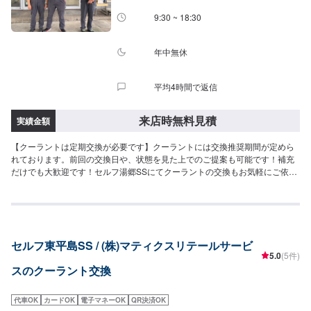
9:30 ~ 18:30
年中無休
平均4時間で返信
来店時無料見積
実績金額
【クーラントは定期交換が必要です】クーラントには交換推奨期間が定めら
れております。前回の交換日や、状態を見た上でのご提案も可能です！補充
だけでも大歓迎です！セルフ湯郷SSにてクーラントの交換もお気軽にご依頼
くださいませ。【劣化するとこんな症状が出ます】クーラントの劣化はエン
ジンの冷却機能の低下に直結いたします。エンジンの寿命減少にも繋がりま
すので、気になる方はまずご予約の上ご来店くださいませ！
セルフ東平島SS / (株)マティクスリテールサービ
5.0
(5件)
スのクーラント交換
代車OK
カードOK
電子マネーOK
QR決済OK