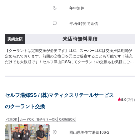
年中無休
平均4時間で返信
来店時無料見積
実績金額
【クーラントは定期交換が必要です】LLC、スーパーLLCは交換推奨期間が
定められております。前回の交換日を元にご提案することも可能です！補充
だけでも大歓迎です！セルフ津山口SSにてクーラントの交換もお気軽にご依
頼くださいませ。【劣化するとこんな症状が出ます】クーラントの劣化はエ
ンジンの冷却機能の低下に繋がります。エンジンの寿命減少にも繋がります
ので、気になる方はまずご予約の上ご来店くださいませ！
セルフ湯郷SS / (株)マティクスリテールサービス
5.0
(2件)
のクーラント交換
代車OK
カードOK
電子マネーOK
QR決済OK
岡山県美作市湯郷106-2