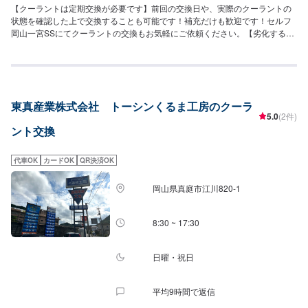
【クーラントは定期交換が必要です】前回の交換日や、実際のクーラントの
状態を確認した上で交換することも可能です！補充だけも歓迎です！セルフ
岡山一宮SSにてクーラントの交換もお気軽にご依頼ください。【劣化すると
こんな症状が出ます】クーラントの劣化はエンジンの冷却機能の低下に繋が
ります。エンジンの寿命減少にも繋がることがございますので、気になる方
はまずご予約の上ご来店くださいませ！
東真産業株式会社 トーシンくるま工房のクーラ
5.0
(2件)
ント交換
代車OK
カードOK
QR決済OK
岡山県真庭市江川820-1
8:30 ~ 17:30
日曜・祝日
平均9時間で返信