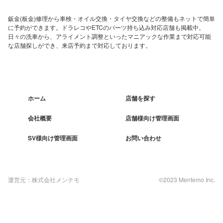
鈑金(板金)修理から車検・オイル交換・タイヤ交換などの整備もネットで簡単
に予約ができます。ドラレコやETCのパーツ持ち込み対応店舗も掲載中。
日々の洗車から、アライメント調整といったマニアックな作業まで対応可能
な店舗探しができ、来店予約まで対応しております。
ホーム
店舗を探す
会社概要
店舗様向け管理画面
SV様向け管理画面
お問い合わせ
運営元：株式会社メンテモ
©2023 Mentemo Inc.