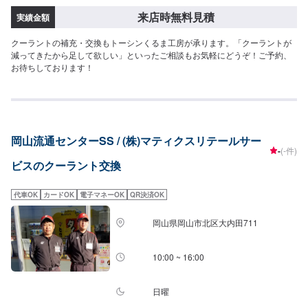
来店時無料見積
実績金額
クーラントの補充・交換もトーシンくるま工房が承ります。「クーラントが
減ってきたから足して欲しい」といったご相談もお気軽にどうぞ！ご予約、
お待ちしております！
岡山流通センターSS / (株)マティクスリテールサー
-
(-件)
ビスのクーラント交換
代車OK
カードOK
電子マネーOK
QR決済OK
岡山県岡山市北区大内田711
10:00 ~ 16:00
日曜