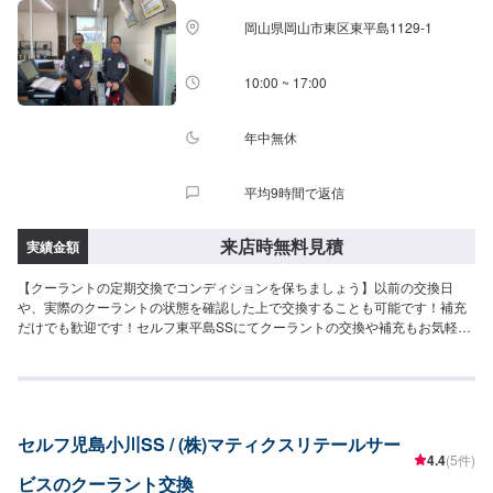
岡山県岡山市東区東平島1129-1
10:00 ~ 17:00
年中無休
平均9時間で返信
来店時無料見積
実績金額
【クーラントの定期交換でコンディションを保ちましょう】以前の交換日
や、実際のクーラントの状態を確認した上で交換することも可能です！補充
だけでも歓迎です！セルフ東平島SSにてクーラントの交換や補充もお気軽に
ご依頼ください。【劣化するとこんな症状が出ます】水温が高くなりやすい
などの症状がある場合、クーラントの劣化が原因のこともございます。お気
軽にご予約、ご来店くださいませ。
セルフ児島小川SS / (株)マティクスリテールサー
4.4
(5件)
ビスのクーラント交換