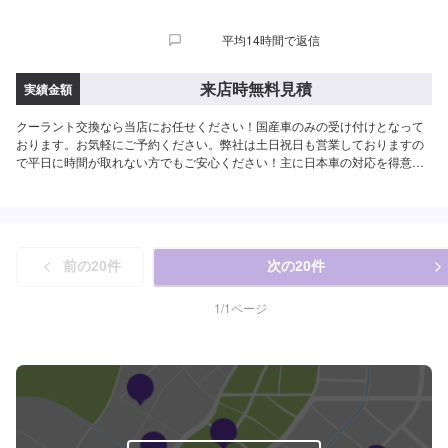
平均14時間で返信
来店時無料見積
実績金額
クーラント交換なら当店にお任せください！国産車のみの受け付けとなって
おります。お気軽にご予約ください。弊社は土日祝日も営業しておりますの
で平日に時間が取れない方でもご安心ください！主に日本車の対応を得意と
しております。トラック、外国車対応は出来かねますのでご了承ください。
保険事故修理、鈑金塗装、車検、一般整備の作業を特に得意としていますの
でお困りの方は弊社にお任せください！代車(軽自動車)や自社レンタカーもご
ざいますのでお気軽にご相談ください。
前の
20
件
次の
20
件
1
/
1
ページ