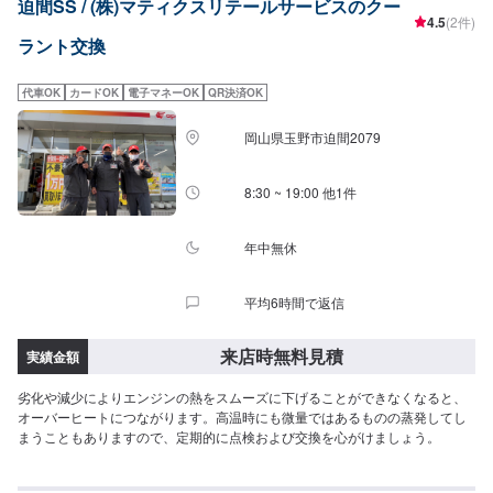
迫間SS / (株)マティクスリテールサービスのクー
4.5
(2件)
ラント交換
代車OK
カードOK
電子マネーOK
QR決済OK
岡山県玉野市迫間2079
8:30 ~ 19:00 他1件
年中無休
平均6時間で返信
来店時無料見積
実績金額
劣化や減少によりエンジンの熱をスムーズに下げることができなくなると、
オーバーヒートにつながります。高温時にも微量ではあるものの蒸発してし
まうこともありますので、定期的に点検および交換を心がけましょう。