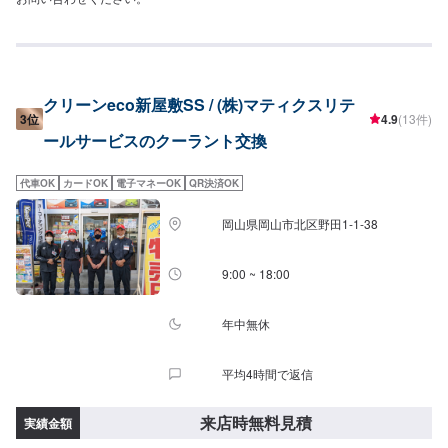
クリーンeco新屋敷SS / (株)マティクスリテ
3位
4.9
(13件)
ールサービスのクーラント交換
代車OK
カードOK
電子マネーOK
QR決済OK
岡山県岡山市北区野田1-1-38
9:00 ~ 18:00
年中無休
平均4時間で返信
来店時無料見積
実績金額