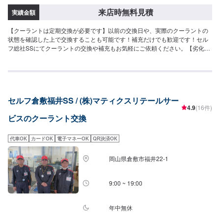
来店時無料見積
実績金額
【クーラントは定期交換が必要です】以前の交換日や、実際のクーラントの
状態を確認した上で交換することも可能です！補充だけでも歓迎です！セル
フ総社SSにてクーラントの交換や補充もお気軽にご依頼ください。【劣化す
るとこんな症状が出ます】クーラントの劣化はエンジンの冷却機能の低下に
繋がります。エンジンの寿命の長さにも影響いたしますので、気になる方は
まずご予約の上でご来店ください！
セルフ倉敷福井SS / (株)マティクスリテールサー
4.9
(16件)
ビスのクーラント交換
代車OK
カードOK
電子マネーOK
QR決済OK
岡山県倉敷市福井22-1
9:00 ~ 19:00
年中無休