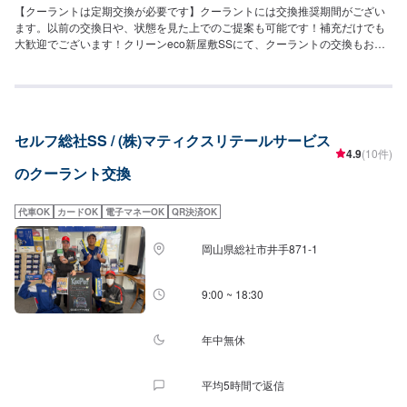
【クーラントは定期交換が必要です】クーラントには交換推奨期間がござい
ます。以前の交換日や、状態を見た上でのご提案も可能です！補充だけでも
大歓迎でございます！クリーンeco新屋敷SSにて、クーラントの交換もお気
軽にご依頼くださいませ。【劣化するとこんな症状が出ます】クーラントの
劣化はエンジンの冷却に影響を与えます。水温計が普段より高いな？と思っ
たらすぐご相談くださいませ。
セルフ総社SS / (株)マティクスリテールサービス
4.9
(10件)
のクーラント交換
代車OK
カードOK
電子マネーOK
QR決済OK
岡山県総社市井手871-1
9:00 ~ 18:30
年中無休
平均5時間で返信