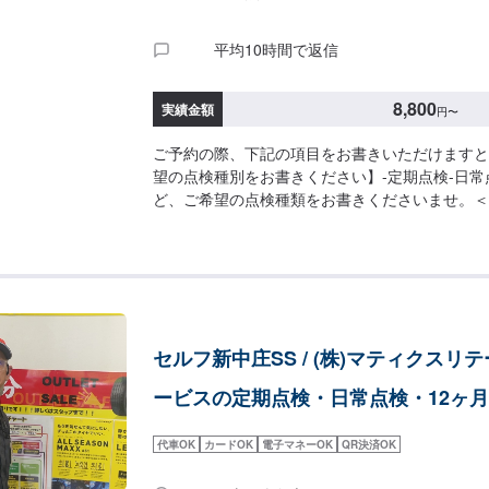
平均10時間で返信
8,800
実績金額
円
〜
ご予約の際、下記の項目をお書きいただけますと
望の点検種別をお書きください】-定期点検-日常点
ど、ご希望の点検種類をお書きくださいませ。＜1
本料金-＞軽自動車：8,800円普通車：11,000
は、上記料金の他に別途費用がかかる可能性もご
お車の気になる点がある方へ】不調がある場合な
伝えくださいませ。同時に診ることも可能です。
セルフ新中庄SS / (株)マティクスリ
ービスの定期点検・日常点検・12ヶ
代車OK
カードOK
電子マネーOK
QR決済OK