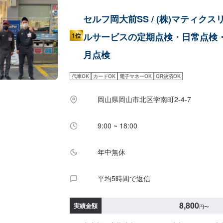
セルフ岡大前SS / (株)マティクス
ルサービスの定期点検・日常点検・
1位
月点検
代車OK
カードOK
電子マネーOK
QR決済OK
岡山県岡山市北区学南町2-4-7
9:00 ~ 18:00
年中無休
平均5時間で返信
8,800
実績金額
円
〜