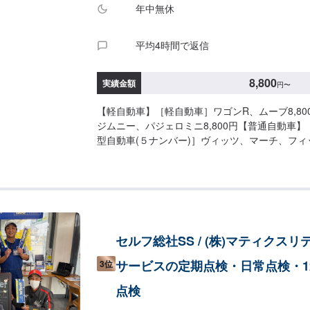
年中無休
平均4時間で返信
8,800
実績金額
円
〜
【軽自動車】［軽自動車］ワゴンR、ムーブ8,80
ジムニー、パジェロミニ8,800円【普通自動車
型自動車(５ナンバー)］ヴィッツ、マーチ、フィッ
ンバー中型・大型自動車］クラウン、スカイライン1
タイプ］オデッセイ、レガシー11,000円［１B
カ11,000円［SUVクロカン］ハイラックス、パジ
の他】［外車ゴルフベンツ］BMW、ジャガー別
ット］ハイドロブースター付き別途※別途整備が
費用がかかります。
セルフ総社SS / (株)マティクスリ
サービスの定期点検・日常点検・1
3位
点検