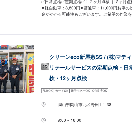
✅日常点検✅定期点検✅１２ヶ月点検［12ヶ月点
⚫︎軽自動車：8,800円⚫︎普通車：11,000円お
金がかかる可能性もございます。ご希望の作業を
さいませ。お車の不調や気になる点もぜひお伝え
クリーンeco新屋敷SS / (株)マテ
リテールサービスの定期点検・日
2位
検・12ヶ月点検
代車OK
カードOK
電子マネーOK
QR決済OK
岡山県岡山市北区野田1-1-38
9:00 ~ 18:00