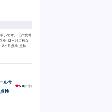
幸いです。【作業希
検-12ヶ月点検な
2ヶ月点検-点検基
円※整備が必要な場合
ざいます。【その他
どは、入庫の際にお
テールサ
5.0
(3件)
月点検