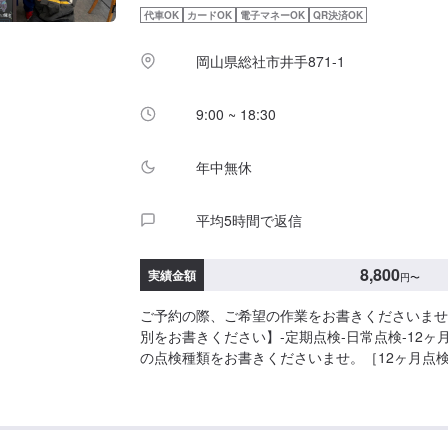
代車OK
カードOK
電子マネーOK
QR決済OK
岡山県総社市井手871-1
9:00 ~ 18:30
年中無休
平均5時間で返信
8,800
実績金額
円
〜
ご予約の際、ご希望の作業をお書きくださいませ
別をお書きください】-定期点検-日常点検-12ヶ
の点検種類をお書きくださいませ。［12ヶ月点
動車：8,800円普通自動車：11,000円※お車の
が必要な場合もございます。その際は別途費用が
他お車の気になる点がある方へ】不調がある場合
伝えくださいませ。同時にチェックすることも可