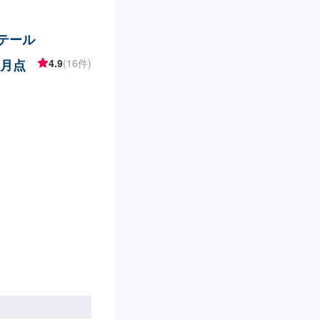
リテール
ヶ月点
4.9
(16件)