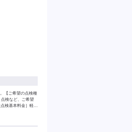
。【ご希望の点検種
月点検など、ご希望
検点検基本料金］軽自
状態によっては、整備
かかります。【その
など、入庫の際にお
能です。