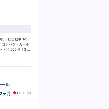
0円［軽自動車RV］
】［コンパクトカー小
ト11,000円［３ナ
1,000円［ワゴン
OX］エスティマ、デリ
ェロ11,000円【そ
途［その他ハイブリ
必要な場合は、追加
テール
2ヶ月
4.9
(10件)