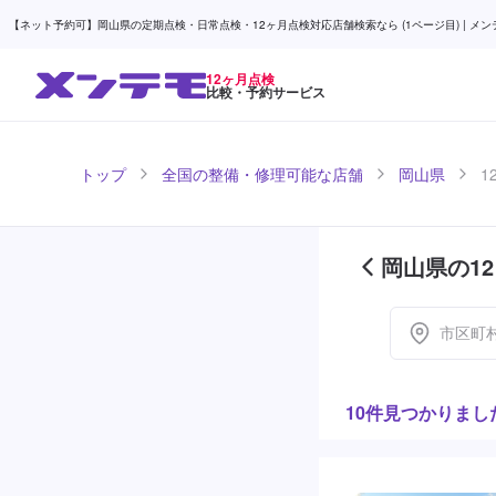
【ネット予約可】岡山県の定期点検・日常点検・12ヶ月点検対応店舗検索なら (1ページ目) | メン
12ヶ月点検
比較・予約サービス
トップ
全国の整備・修理可能な店舗
岡山県
1
岡山県の12
市区町
10件見つかりまし