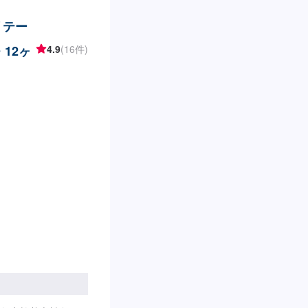
リテー
12ヶ
4.9
(16件)