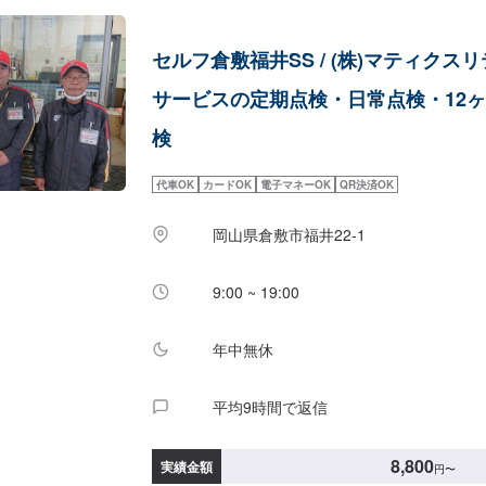
セルフ倉敷福井SS / (株)マティクス
サービスの定期点検・日常点検・12
検
代車OK
カードOK
電子マネーOK
QR決済OK
岡山県倉敷市福井22-1
9:00 ~ 19:00
年中無休
平均9時間で返信
8,800
実績金額
円
〜