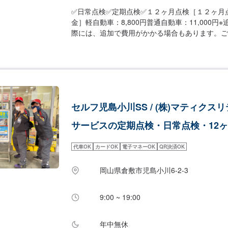
✅日常点検✅定期点検✅１２ヶ月点検［１２ヶ月
金］軽自動車：8,800円普通自動車：11,000円
際には、追加で費用がかかる場合もあります。ご
にお書きくださいませ。お車の不調や気になる点
際にお伝えください！
セルフ児島小川SS / (株)マティクス
サービスの定期点検・日常点検・12
代車OK
カードOK
電子マネーOK
QR決済OK
岡山県倉敷市児島小川6-2-3
9:00 ~ 19:00
年中無休