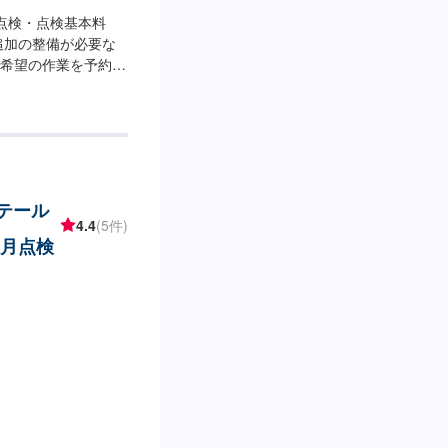
点検・点検基本料
※追加の整備が必要な
希望の作業を予約欄
などもぜひご来店の
リテール
4.4
(5件)
ヶ月点検