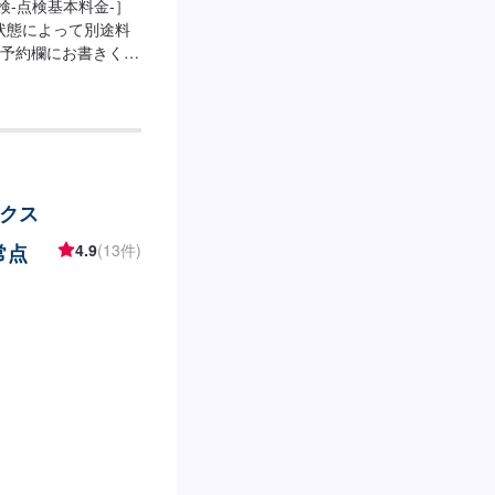
検-点検基本料金-］
車の状態によって別途料
予約欄にお書きくだ
ください！
ィクス
常点
4.9
(13件)