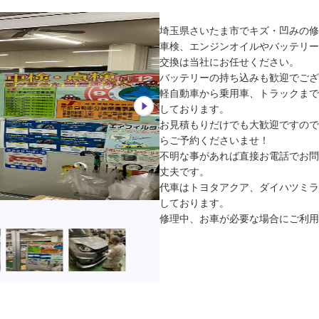
埼玉県さいたま市でキズ・凹みの修
車検、エンジンオイルやバッテリー
交換は当社にお任せください。

バッテリーの持ち込みも歓迎でござ
軽自動車から乗用車、トラックまで
しております。

お見積もりだけでも大歓迎ですので
らご予約くださいませ！

不明な事があれば直接お電話でお問
丈夫です。

代車はトヨタアクア、ダイハツミラ
しております。

修理中、お車が必要な場合にご利用