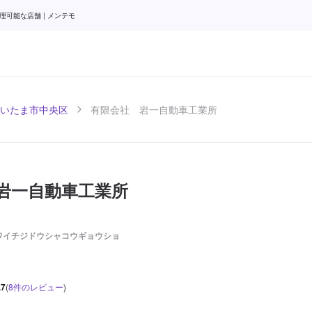
可能な店舗 | メンテモ
いたま市中央区
有限会社 岩一自動車工業所
岩一自動車工業所
ワイチジドウシャコウギョウショ
.7
(
8
件のレビュー
)