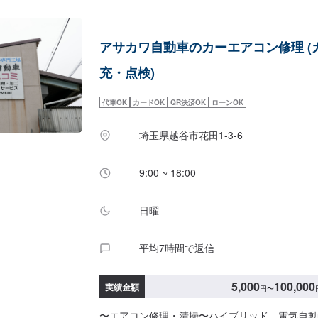
に合わせた細かいお見積もりを作成いたします。
な点や、不安な点はしっかり伺い、丁寧に説明さ
で、ご安心してご相談ください。【作業の流れ】
アサカワ自動車のカーエアコン修理 (
【2】車の確認・お見積もりの作成【3】車のお
【5】修理終了・お支払い【6】アフターサポー
充・点検)
業中にお車が必要なお客様には、代車をお出しす
で事前にご相談ください。代車は、ご希望の車種
代車OK
カードOK
QR決済OK
ローンOK
ほぼすべてにETC、ナビが付いております。※代
にご負担いただいております。【定休日・営業時
埼玉県越谷市花田1-3-6
日曜日はお問い合わせください。営業時間：9:00~1
9:00 ~ 18:00
日曜
平均7時間で返信
5,000
100,000
実績金額
円
〜
〜エアコン修理・清掃〜ハイブリッド、電気自動