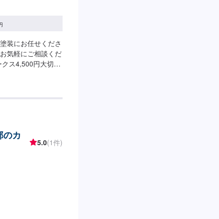
円
塗装にお任せくださ
お気軽にご相談くだ
クス4,500円大切な
ってもらえるよう
ていただいておりま
上がりを常にご提供
修理、車をもっと楽
ご提供しておりま
ライフを幅広く支え
部のカ
どの基本的な車のメ
5.0
(1件)
気軽にご相談くださ