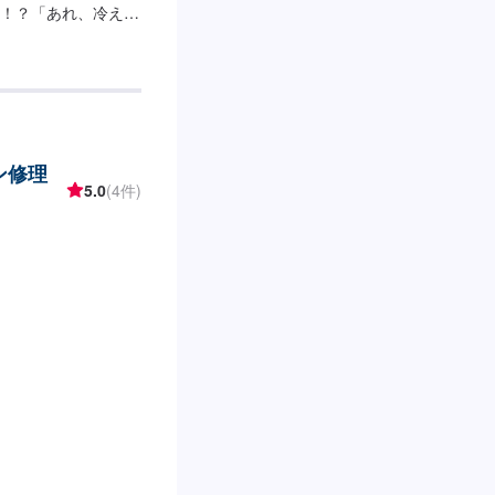
！？「あれ、冷えな
と思ったらまずはガ
ります。規定値確認
o'sパワーエアコン
「きれいを保つ」と
作業料金：5,500
金は異なります。ガ
ン修理
本お客さまのご要望に合
5.0
(4件)
ル蛍光剤オイル1本
ツダCX-316,225
り【3】お見積りにご
車『パーツ持ち込み
い、そんなご経験は
でご購入いただいた
の皆さんのピットワ
車をご用意していま
車の燃料代はお客様
日』営業時間：