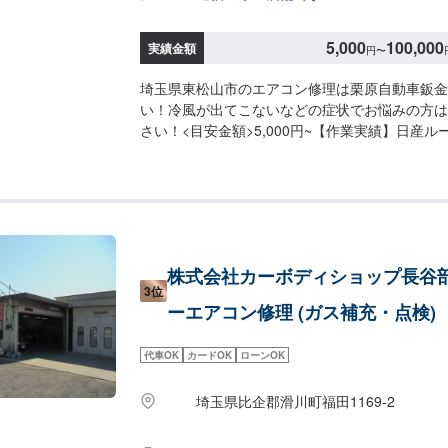
5,000
100,000
実績金額
円
〜
埼玉県東松山市のエアコン修理は栗原自動車鈑金
い！冷風が出てこないなどの症状でお悩みの方は
さい！<目安金額>5,000円~【作業実績】日産ルー
お車を栗原自動車さんへお任せしてよかったと思
「親切・丁寧・誠意」をモットーに日々対応させ
す。専門の鈑金・塗装では、高い技術で満足な仕
できるよう研鑽努力し、安心運転のための整備・
しむためのレストアやカスタムなどのサービスも
す。保険代理店業務にも力を入れ、お客様のカー
株式会社カーボディショップ長谷
てまいります。オイル交換や車検、タイヤ交換な
3位
ンテナンスも承っておりますのでお困りの際はお
ーエアコン修理 (ガス補充・点検)
い！
代車OK
カードOK
ローンOK
埼玉県比企郡滑川町福田1169-2