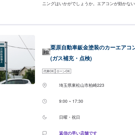
ニングはいかがでしょうか。エアコンが効かない
いぞ！？」そんな経験はありませんか？冷えない
スです！臭いが気になる方には消臭サービスもあ
エアコンガスの量や不純物確認をいたします。wak
添加剤もとても有効！当店では「よく冷える」や
いった添加剤も取り扱っております。●クリーニング
円〜車種や補充するエアコンガスの量によって料
栗原自動車鈑金塗装のカーエアコ
ス補充が10g110円。●各種添加剤：4,400円/
2位
わせてご提案させていただきます。エアコンオイ
(ガス補充・点検)
1540円【作業実績】スバルインプレッサ11,550円マ
円【1】オファーにてお問い合わせ【2】お見積
代車OK
ローンOK
納得いただければ作業開始【4】仕上がり次第納
OK！⭕️』欲しくて買ったけどうまく付けられな
埼玉県東松山市柏崎223
ありませんか？ジェイピットミナミでは、ネット
パーツを取り付けることが可能です。クルマ好き
ーカーにおまかせください。『代車について』代
9:00 ~ 17:30
す。お車の作業中は代車をご利用ください。※代
にご負担いただいております。『営業時間・定休
日曜・祝日
8:30〜18:00定休日：日・祝・第一月曜
返信の早い店舗です