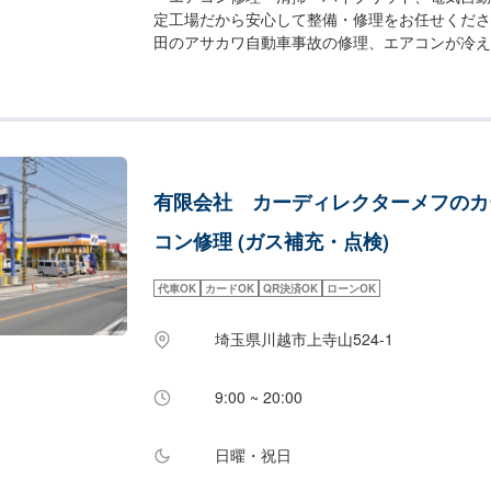
定工場だから安心して整備・修理をお任せくださ
田のアサカワ自動車事故の修理、エアコンが冷え
ク、ドアが開かない、ライトが切れた、エンジン
に関するトラブルに対応！創業50年の実績で、
します。お車のことなら、どんなことでもお気軽
【作業実績】日産ルークス10,870円\アサカワ自
輸局の"認証工場"国が指定した車の点検整備や
す。厳しい認定基準をクリアしているから可能な
有限会社 カーディレクターメフのカ
束します。●ハイブリッド車・電気自動車の修理
車は、ハイブリット車・電気自動車の取扱工場で
コン修理 (ガス補充・点検)
法第59条で規定の『低圧電気取扱特別教育実施
と有資格者「指定工場」ならではの、最新の設備
代車OK
カードOK
QR決済OK
ローンOK
プロのスタッフが、あなたのお車を隅々までチェ
します。\パーツ持ち込みについて/パーツのお持
埼玉県川越市上寺山524-1
ご希望の方はオファーをお送りいただく際に、パ
車検証、または車種情報をお送りください。場合
かねることもございますので、あらかじめご了承
9:00 ~ 20:00
ついて/作業中は代車をお出しすることも可能で
はお気軽にお申し付けください。※燃料代はお客
日曜・祝日
す。\営業時間・定休日/営業時間：8:45～18:0