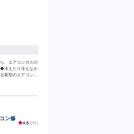
ら、エアコンガスの
◆冷えたり冷えなか
る新型のエアコンガ
のお助け！！ハイブ
ーニング軽自動車～中
：11,000円(税
,300円(税込)熊
比企郡吉見町・比企
の事ならお任せ下さ
コン修
験のノウハウ、リサイ
4.5
(2件)
見積りより50％割引
ご予算に合わせて修