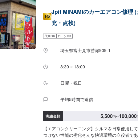
Jpit MINAMIのカーエアコン修理 
1位
充・点検)
代車OK
ローンOK
埼玉県富士見市勝瀬909‐1
8:30 ~ 18:00
日曜・祝日
平均5時間で返信
5,500
100,000
実績金額
円
〜
【エアコンクリーニング】クルマを日常使用して
つけない性能の劣化そんな快適環境の立役者であ