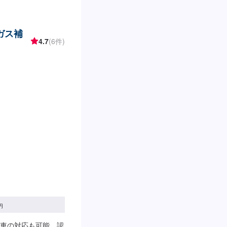
お車のことでご不明
せていただきますの
【1】お問い合わせ
ガス補
預かり【4】修理開始
4.7
(6件)
ト【代車について】作
ることもできますの
がお選びいただけ、
車の燃料代はお客様
間】定休日：不定休
8:00
円
車の対応も可能。認