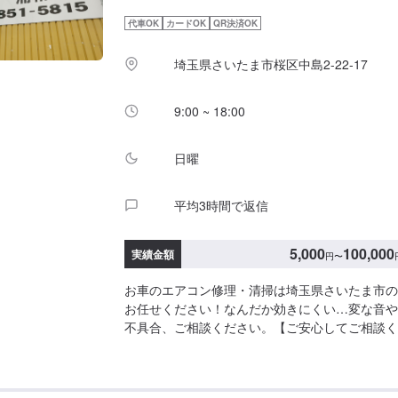
理方法をご相談させていただきます。<無料代車
代車OK
カードOK
QR決済OK
特約のご契約の無い方は、無料で代車を貸し出し
からワゴンまでご用意しておりますので、ご相談
埼玉県さいたま市桜区中島2-22-17
間・定休日>営業時間：9:00～18:00定休日：日
9:00 ~ 18:00
日曜
平均3時間で返信
5,000
100,000
実績金額
円
〜
お車のエアコン修理・清掃は埼玉県さいたま市の
お任せください！なんだか効きにくい…変な音や
不具合、ご相談ください。【ご安心してご相談く
的に合わせたお見積もりを提出しますので、ご要
付けください。お車をお預かりして、独自の判断
ようなことは一切ございません。お客様お一人お