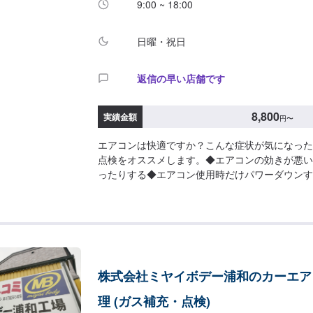
9:00 ~ 18:00
日曜・祝日
返信の早い店舗です
8,800
実績金額
円
〜
エアコンは快適ですか？こんな症状が気になった
点検をオススメします。◆エアコンの効きが悪い
ったりする◆エアコン使用時だけパワーダウンす
スチャージ機の導入！夏には欠かせないエアコン
リッド車もOKです！◆エアコンガス補充&クリ
型自動車：8,800円(税込)ワンボックス～大型自動車
込)◆エアコンガス点検のみ軽自動車～大型自動車：3
谷市・比企郡小川町・比企郡嵐山町・東松山市・
郡滑川町・鴻巣市・比企郡ときがわ町近郊のお車
株式会社ミヤイボデー浦和のカーエア
い！この道20年以上のベテラン職人の実績や経
クル品を利用しての修理により、ディーラーのお
理 (ガス補充・点検)
になった例もあります。お車の状況と、お客様の