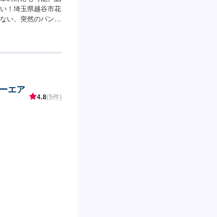
い！埼玉県越谷市花
ない、突然のパン
がかからないなど車
安心・丁寧に対応いた
にご相談ください。
動車の強み/●関東運
修理を自社で行いま
、安全と安心をお約
ーエア
に対応アサカワ自動
4.8
(5件)
す。（労働安全衛生
工場』）●最新の設備
と国家資格を持った
ック、メンテナンス
ち込みは可能です！
ーツの詳細とお車の
によっては対応でき
ください。\代車に
すので、ご希望の方
さま負担となりま
0定休日：日曜日