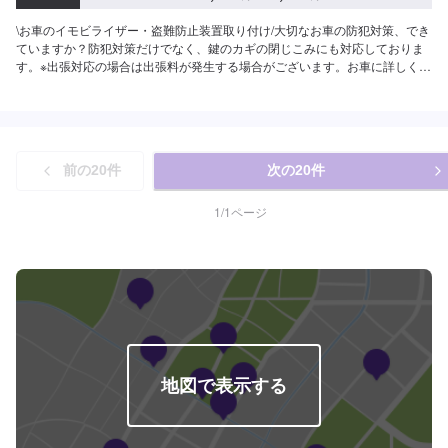
\お車のイモビライザー・盗難防止装置取り付け/大切なお車の防犯対策、でき
ていますか？防犯対策だけでなく、鍵のカギの閉じこみにも対応しておりま
す。※出張対応の場合は出張料が発生する場合がございます。お車に詳しくな
くても当店なら安心です！説明力も品質です、安心してご利用くださいま
せ。お客様のご要望にお応えします。<目安金額>15,000円~他店購入車の対
応も、輸入車の対応も、クルマの購入もいろいろ、説明力も対応力も！1969
年に創業して以来、50年以上この地でお店を営業させていただいておりま
す。チェーン店への加盟、地元の皆様の支えでここまで1歩ずつ成長をさせて
前の
20
件
次の
20
件
頂きました。これからもお客様に笑顔を届けられるよう、新しいお店のオー
プンも進んでおります。
1
/
1
ページ
地図で表示する