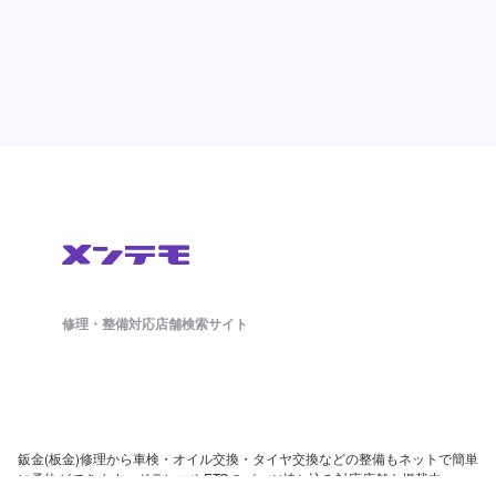
修理・整備対応店舗検索サイト
鈑金(板金)修理から車検・オイル交換・タイヤ交換などの整備もネットで簡単
に予約ができます。ドラレコやETCのパーツ持ち込み対応店舗も掲載中。