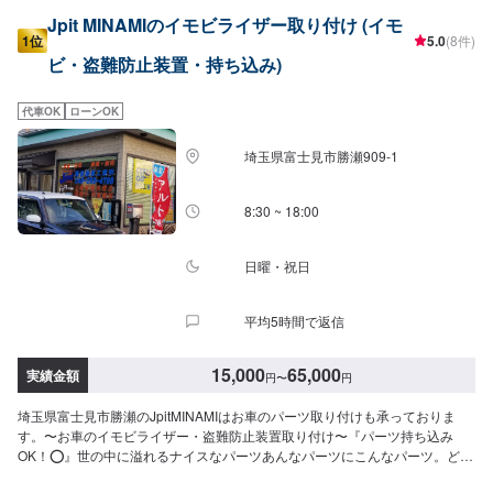
Jpit MINAMIのイモビライザー取り付け (イモ
1位
5.0
(8件)
ビ・盗難防止装置・持ち込み)
代車OK
ローンOK
埼玉県富士見市勝瀬909‐1
8:30 ~ 18:00
日曜・祝日
平均5時間で返信
15,000
65,000
実績金額
円
〜
円
埼玉県富士見市勝瀬のJpitMINAMIはお車のパーツ取り付けも承っておりま
す。〜お車のイモビライザー・盗難防止装置取り付け〜『パーツ持ち込み
OK！⭕️』世の中に溢れるナイスなパーツあんなパーツにこんなパーツ。どれ
もいいけど自分では付けられない。そんな悩みはありませんか？ジェイピッ