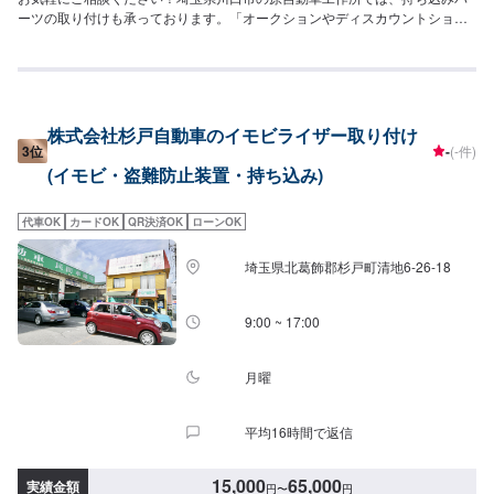
ーツの取り付けも承っております。「オークションやディスカウントショッ
プで安く手に入れたけど、自分では取り付けができない…」このようなお悩
みがあれば、ぜひ当社にご相談ください。※料金など詳しくはお問合せくださ
い。【パーツ持ち込み可能】持ち込みパーツの対応もいたします。※パーツの
不備などにより、取り付けができなかった場合でも、動作確認などで発生し
た工賃をご請求させていただきますので、あらかじめご了承ください。【代
株式会社杉戸自動車のイモビライザー取り付け
車について】無料代車（無保険時）を24台ご用意しております。燃料代はお
3位
-
(-件)
客さま負担となりますので、ご了承ください。【営業時間・定休日】営業時
(イモビ・盗難防止装置・持ち込み)
間：8:30〜17:30定休日：日・祝・第一、第三月曜日
代車OK
カードOK
QR決済OK
ローンOK
埼玉県北葛飾郡杉戸町清地6-26-18
9:00 ~ 17:00
月曜
平均16時間で返信
15,000
65,000
実績金額
円
〜
円