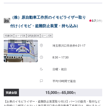
トミナミでは、ネットでご購入いただいたパーツを取り付けることが可能で
す。クルマ好きの皆さんのピットワーカーにおまかせください。【1】オファ
ーにてお問い合わせ【2】お見積り【3】お見積りにご納得いただければ作業
開始【4】仕上がり次第納車『代車について』代車をご用意しています。お車
（株）原自動車工作所のイモビライザー取り
の作業中は代車をご利用ください。※代車の燃料代はお客様にご負担いただい
2位
3.7
(3件)
ております。『営業時間・定休日』営業時間：8:30〜18:00定休日：日・祝・
付け (イモビ・盗難防止装置・持ち込み)
第一月曜
代車OK
カードOK
QR決済OK
ローンOK
埼玉県川口市赤井4-21-17
8:30 ~ 17:30
日曜・祝日
平均13時間で返信
15,000
65,000
実績金額
円
〜
円
【お車のイモビライザー・盗難防止装置取り付け】パーツの販売・取付など
お気軽にご相談ください！埼玉県川口市の原自動車工作所では、持ち込みパ