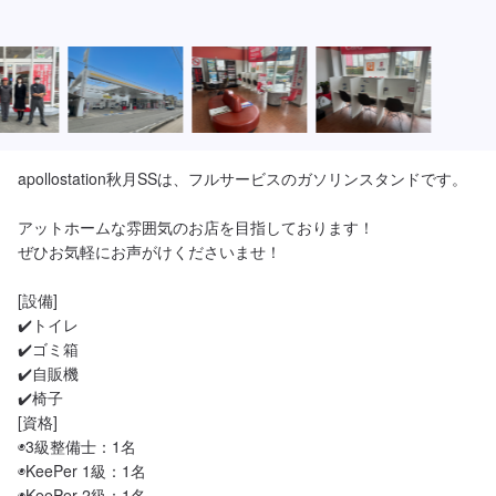
apollostation秋月SSは、フルサービスのガソリンスタンドです。

アットホームな雰囲気のお店を目指しております！

ぜひお気軽にお声がけくださいませ！

[設備]

✔️トイレ

✔️ゴミ箱

✔️自販機

✔️椅子

[資格]

◉3級整備士：1名

◉KeePer 1級：1名

◉KeePer 2級：1名
