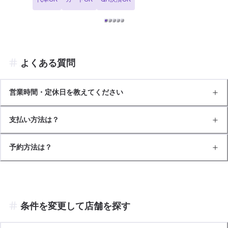
ロの手で行います。安心してお車をお預けくださいませ！ 【当店は認
証設備を備えております】 セルフ南港ポートタウンSSでは、分解整
備認証を取得しております。 お車のトラブルにも幅広くご対応可能で
すので、当店にお任せください！ 【当店までのアクセス】 当店は
「南港中7交差点」の角にございます。 セブンイレブン大阪南港中8
丁目店方面に向かう道路からアクセス可能です。
よくある質問
営業時間・定休日を教えてください
支払い方法は？
予約方法は？
条件を変更して店舗を探す