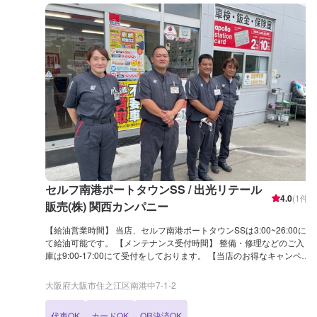
セルフ南港ポートタウンSS / 出光リテール
4.0
(
1
件)
販売(株) 関西カンパニー
【給油営業時間】 当店、セルフ南港ポートタウンSSは3:00~26:00に
て給油可能です。 【メンテナンス受付時間】 整備・修理などのご入
庫は9:00-17:00にて受付をしております。 【当店のお得なキャンペー
ン】 ドライブペイ、ドライブオンのご利用おすすめ！！ 給油をクレ
ジットカードでされているお客様は、ドライブペイ、ドライブオンの
大阪府大阪市住之江区南港中7-1-2
利用で最大7円/L引き！ 【国家資格保持者が在籍】 セルフ南港ポート
タウンSSでは、2級整備士が3名在籍しております。 整備、修理をプ
代車OK
カードOK
QR決済OK