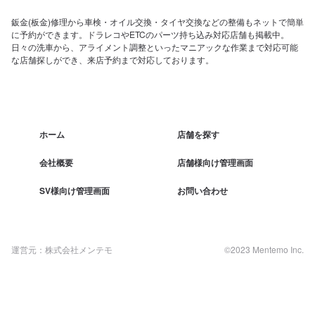
鈑金(板金)修理から車検・オイル交換・タイヤ交換などの整備もネットで簡単
に予約ができます。ドラレコやETCのパーツ持ち込み対応店舗も掲載中。
日々の洗車から、アライメント調整といったマニアックな作業まで対応可能
な店舗探しができ、来店予約まで対応しております。
ホーム
店舗を探す
会社概要
店舗様向け管理画面
SV様向け管理画面
お問い合わせ
運営元：株式会社メンテモ
©2023 Mentemo Inc.