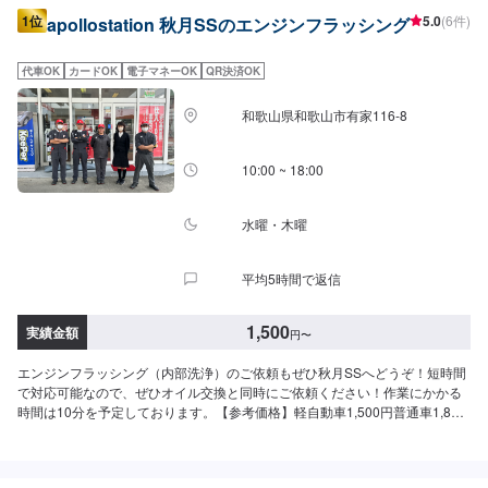
1位
5.0
(6件)
apollostation 秋月SSのエンジンフラッシング
代車OK
カードOK
電子マネーOK
QR決済OK
和歌山県和歌山市有家116-8
10:00 ~ 18:00
水曜・木曜
平均5時間で返信
1,500
実績金額
円
〜
エンジンフラッシング（内部洗浄）のご依頼もぜひ秋月SSへどうぞ！短時間
で対応可能なので、ぜひオイル交換と同時にご依頼ください！作業にかかる
時間は10分を予定しております。【参考価格】軽自動車1,500円普通車1,800
円〜