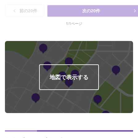
前の
20
件
次の
20
件
1
/
1
ページ
地図で表示する