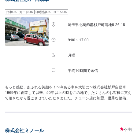
ております。常にお客様の目線に立ち、お話をうかがい、お客様にベストな
修理を提供いたします。
代車OK
カードOK
QR決済OK
ローンOK
埼玉県北葛飾郡杉戸町清地6-26-18
9:00 ~ 17:00
月曜
平均16時間で返信
もっと感動、あふれる笑顔を！〜今ある車を大切に〜株式会社杉戸自動車
1969年に創業して以来、50年以上の時をこの地で、たくさんのお客様に支え
て頂きながら過ごさせていただきました。チェーン店に加盟、優秀な整備士
の雇用、様々な設備の増築などゆっくりと、1歩ずつ成長を重ねてきました。
お客様に感動と笑顔を届け続けられるよう、これからも精進させていただき
ます。
-
(-件)
株式会社ミノール