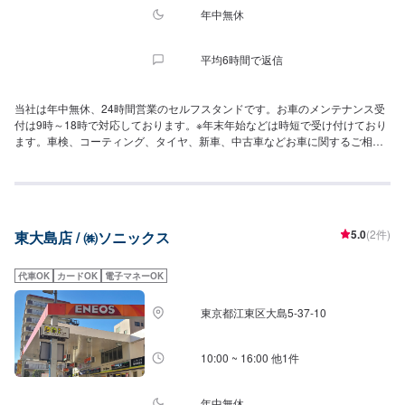
年中無休
平均6時間で返信
当社は年中無休、24時間営業のセルフスタンドです。お車のメンテナンス受
付は9時～18時で対応しております。※年末年始などは時短で受け付けており
ます。車検、コーティング、タイヤ、新車、中古車などお車に関するご相談
はお気軽にどうぞ(^^♪今流行りの個人カーリースもお取り扱いしています。
当店は手洗い洗車専門店ですので隅々までキレイに洗車させていただき、お
客様からも高評価を頂いております。一度お試し下さい。ENEOSアプリでは
手洗い洗車割引クーポンを配信しています。是非ENEOSアプリをダウンロー
ドして頂きお気に入り登録をしてお得に洗車して下さい。手洗い洗車：2,000
5.0
(2件)
東大島店 / ㈱ソニックス
円～コーティング：6,000円～車検：37,320円～と価格もリーズナブルで
す。とにかく一度ご来店下さい❕
代車OK
カードOK
電子マネーOK
東京都江東区大島5-37-10
10:00 ~ 16:00 他1件
年中無休