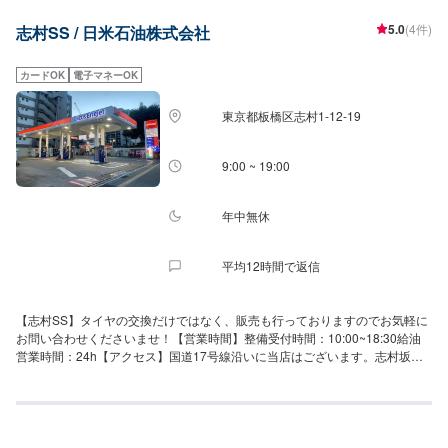
5.0
(4件)
志村SS / 日米石油株式会社
カードOK
電子マネーOK
東京都板橋区志村1-12-19
9:00 ~ 19:00
年中無休
平均12時間で返信
【志村SS】タイヤの交換だけではなく、販売も行っておりますのでお気軽に
お問い合わせくださいませ！【営業時間】整備受付時間：10:00~18:30給油
営業時間：24h【アクセス】国道17号線沿いに当店はございます。志村坂上
方面へ進む道から当店へと入っていただけますと幸いです。当店はエネオス
でございますので、手前にあるapollostationtとお間違えのないようにご注意
くださいませ。