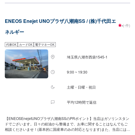
に大きな違いを生みます。技術に自信が有るため安易な部品交換はいたしま
せんので、結果お安く修理ができます！45年の実績と経験を活かしお客様の
本当に求めるサービスを追及し、これからも地域に愛され、必要とされる会
ENEOS Enejet UNOプラザ八潮南SS / (株)千代田エ
社であり続けたいと考えます！【出会いを大切に…】お客様との出会いを大
-
(-件)
切にし、満足と感動をお届けします【技術に自信…】技術に誇りとこだわり
ネルギー
を持ち、可能性への挑戦を続ける【幸せを守りたい…】企業成長を続けなが
ら、社員・家族・お客様の幸せを守る
代車OK
カードOK
電子マネーOK
埼玉県八潮市西袋1545-1
9:00 ~ 19:30
土曜・日曜・祝日
平均12時間で返信
【ENEOSEnejetUNOプラザ八潮南SSのPRポイント】当店はガソリンスタン
ドでございます。日々の給油から整備まで、お車に関することはなんでもご
相談くださいませ！(基本的に国産車のみの対応となります)また、当店にはコ
インランドリーを併設しております！洋服から羽毛布団、スニーカーまで、