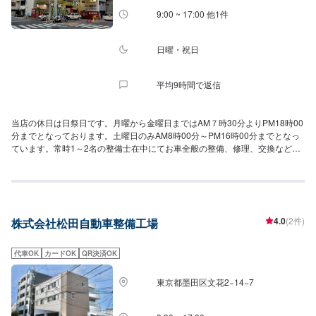
9:00 ~ 17:00 他1件
日曜・祝日
平均9時間で返信
当店の休日は日祭日です。月曜から金曜日まではAM７時30分よりPM18時00
分までとなっております。土曜日のみAM8時00分～PM16時00分までとなっ
ています。常時1～2名の整備士在中にてお車全般の整備、修理、交換などお
気軽にお申し付けください。又、キャンペーン等商品によっては割引価格に
て販売致しております。
4.0
(2件)
株式会社松田自動車整備工場
代車OK
カードOK
QR決済OK
東京都墨田区文花2−14−7