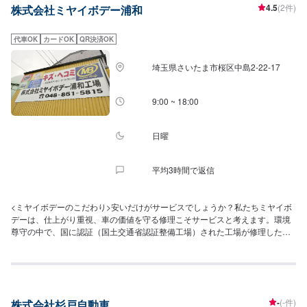
4.5
(2件)
株式会社ミヤイボデー浦和
代車OK
カードOK
QR決済OK
埼玉県さいたま市桜区中島2-22-17
9:00 ~ 18:00
日曜
平均3時間で返信
<ミヤイボデーのこだわり>安いだけがサービスでしょうか？私たちミヤイボ
デーは、仕上がり重視、車の価値を守る修理こそサービスと考えます。環境
尊守の中で、国に認証（国土交通省認証整備工場）された工場が修理した車
が、楽しいカーライフにつながると信じております。車は貴重な財産であ
り、人を守るシェルターでもあります。お客様のカーライフのため、ここま
で安くできるという追求ではなく、価値の高い修理を提供します。私たち
は、この信念を頑固に貫きとおすことこそお客様への究極のサービスだと考
えております。より良い設備も大切だと思い、塗装ブース・フレーム修正
-
(-件)
株式会社杉戸自動車
機・低公害塗料（水性塗料も含む）を完備して環境にやさしい工場を目指し