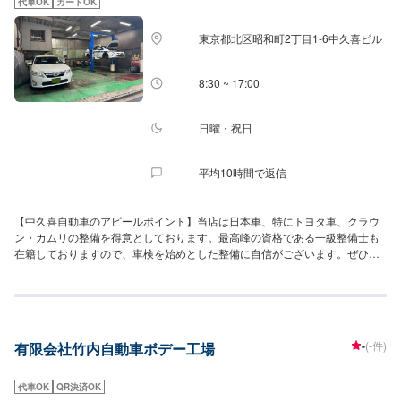
代車OK
カードOK
東京都北区昭和町2丁目1-6中久喜ビル
8:30 ~ 17:00
日曜・祝日
平均10時間で返信
【中久喜自動車のアピールポイント】当店は日本車、特にトヨタ車、クラウ
ン・カムリの整備を得意としております。最高峰の資格である一級整備士も
在籍しておりますので、車検を始めとした整備に自信がございます。ぜひお
気軽に、当店にご依頼くださいませ。無料の代車もご用意しております。
【当店までのアクセス】当店は尾久駅の近くでございます。また、都道306
号線から1本入ったところにございます。迷った際は、お気軽にご連絡くださ
いませ。
-
(-件)
有限会社竹内自動車ボデー工場
代車OK
QR決済OK