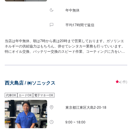
年中無休
平均17時間で返信
当店は年中無休、朝は7時から夜は20時まで営業しております。ガソリンエ
ネルギーの供給協力はもちろん、併せてレンタカー業務も行っていいます。
特にオイル交換、バッテリー交換のスピード作業、コーティングに力をいれ
てます！熟練のスタッフが親切丁寧かつ迅速に対応させて頂きます。お客様
の大切なお車のメンテナンスは是非当店にお任せください。
-
(-件)
西大島店 / ㈱ソニックス
代車OK
カードOK
電子マネーOK
東京都江東区大島2-20-18
9:00 ~ 18:00