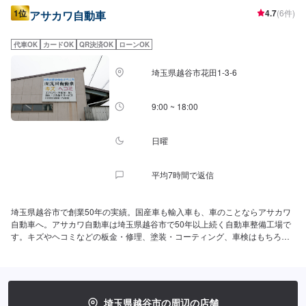
1位
4.7
(6件)
アサカワ自動車
代車OK
カードOK
QR決済OK
ローンOK
埼玉県越谷市花田1-3-6
9:00 ~ 18:00
日曜
平均7時間で返信
埼玉県越谷市で創業50年の実績。国産車も輸入車も、車のことならアサカワ
自動車へ。アサカワ自動車は埼玉県越谷市で50年以上続く自動車整備工場で
す。キズやヘコミなどの板金・修理、塗装・コーティング、車検はもちろん
のこと、クルマのトラブル相談まで幅広く対応しております。・DRPネット
ワークに加盟・関東運輸局の認証整備工場・各種保険会社の指定工場些細な
ことでも親切・丁寧にご対応させていただきます。お客様に満足いただける
サービスを目指し、これからもスタッフ一同取り組んでまいります。【事業
内容】鈑金・塗装・修理、車検・整備、ボディーコーティング、新車・中古
埼玉県越谷市の周辺の店舗