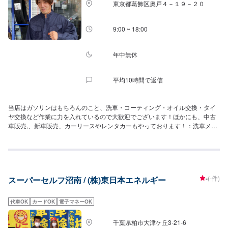
東京都葛飾区奥戸４－１９－２０
9:00 ~ 18:00
年中無休
平均10時間で返信
当店はガソリンはもちろんのこと、洗車・コーティング・オイル交換・タイ
ヤ交換など作業に力を入れているので大歓迎でございます！ほかにも、中古
車販売,、新車販売、カーリースやレンタカーもやっております！：洗車メニ
ュー：洗車機洗車（サイズ別）４メニュー1,100円～手洗い洗車（サイズ別）
２メニュー2,200円～オイル交換5,000円～コーティング7,000円～車検
37,230円～となっております。また、ENEOSアプリをダウンロードしていた
だいて、当店をお気に入り登録していただくと、燃料割引、手洗い洗車割引
などのクーポンを配信させていただいてますので、お得にご利用できます。
-
(-件)
スーパーセルフ沼南 / (株)東日本エネルギー
お客様の愛車のメンテナンスは当店にお任せください。
代車OK
カードOK
電子マネーOK
千葉県柏市大津ケ丘3-21-6