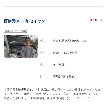
様々なものを洗濯できます！また、エネキーのご利用で割引きもございま
す！レンタカーのご用意もありますのでお気軽にご利用ください！10人乗り
のハイエースもあります！【営業時間】整備受付時間：9：00〜18：00給油
営業時間：7：30〜21：30【店舗のお得なキャンペーン】アプリのご登録
5.0
(8件)
西伊興SS / (有)セイウン
で、1ヶ月・100Lまでガソリンが5円/L引きです！【アクセス】当店は産業道
路(県道115号線)沿いにございます。近くに「リンガーハット八潮西袋店」様
が近くにあります。
代車OK
カードOK
東京都足立区西伊興2-1-20
9:00 ~ 18:00 他1件
年中無休
平均5時間で返信
【西伊興SSのPRポイント】当店はお車の傷やへこみの修理も承っておりま
す。仕上がり、価格に自信がございますので、詳しくは板金塗装ページをご
確認くださいませ。【営業時間】整備受付時間：(月〜土)9：00〜18：
00(日・祝)10：00〜16：00給油営業時間：(月〜土)8：00〜19：00(日・
祝)9：00〜17：00【アクセス】大師北参道沿いにございます。「サイゼリヤ