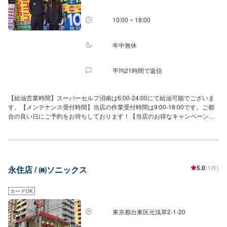
10:00 ~ 18:00
年中無休
平均21時間で返信
【給油営業時間】スーパーセルフ沼南は6:00-24:00にて給油可能でございま
す。【メンテナンス受付時間】当店の作業受付時間は9:00-18:00です。ご都
合の良い日にご予約をお待ちしております！【当店のお得なキャンペーン】
LINEのお友達追加でガソリン割引を行なっております。詳細はスタッフにお
問い合わせくださいませ！【格安レンタカー】当店は格安レンタカーのサー
ビスもございます。貸し出し時間は7:00〜22:00となっております。ハイブリ
ット車を含めた全15台貸し出しています。【当店までのアクセス】国道16号
線(東京環状道路)沿いにございます。アポロステーション(出光)マークが目印
5.0
(1件)
永住店 / ㈱ソニックス
です。横に「ジェーソン柏沼南店」様がございます。
カードOK
東京都台東区元浅草2-1-20