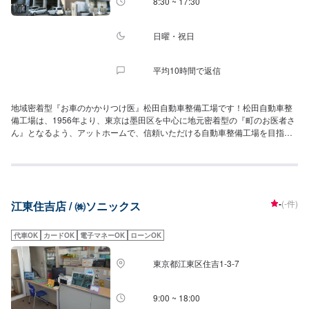
8:30 ~ 17:30
日曜・祝日
平均10時間で返信
地域密着型『お車のかかりつけ医』松田自動車整備工場です！松田自動車整
備工場は、1956年より、東京は墨田区を中心に地元密着型の『町のお医者さ
ん』となるよう、アットホームで、信頼いただける自動車整備工場を目指し
て参りました。今では、車検・保険業務などを含めて年間約2,000台のお車を
取り扱っております。自動車の修理・整備・車検・鈑金塗装に留まらず、お
客様のメリットの高い自動車販売も新車・中古車問わず行っておりますの
で、ご購入・お乗りかえ・メンテナンス・保険とお車に関することで、総合
的に皆様の安心・安全で、快適なカーライフのお手伝いをさせて頂きます。
-
(-件)
江東住吉店 / ㈱ソニックス
代車OK
カードOK
電子マネーOK
ローンOK
東京都江東区住吉1-3-7
9:00 ~ 18:00