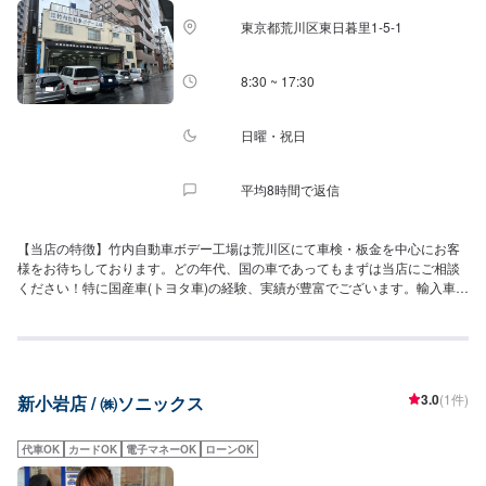
東京都荒川区東日暮里1-5-1
8:30 ~ 17:30
日曜・祝日
平均8時間で返信
【当店の特徴】竹内自動車ボデー工場は荒川区にて車検・板金を中心にお客
様をお待ちしております。どの年代、国の車であってもまずは当店にご相談
ください！特に国産車(トヨタ車)の経験、実績が豊富でございます。輸入車の
整備や修理ももちろん可能ですのでご相談ください。テスラのご相談も大歓
迎です！【資格を持った作業員が多数在籍】当店には2級整備士が3名、車体
整備士も在籍しております。お客様に満足いただけるよう、責任を持ってご
対応させていただきます。【代車の貸出無料！】フィット、ワゴンR、スト
リーム、軽バンなど、無料の代車をご用意しております。作業にお時間かか
3.0
(1件)
新小岩店 / ㈱ソニックス
る場合はご用意も可能です！※予約の際にご希望の旨ご選択くださいませ。
【店舗までのアクセス方法】当店は国道4号線(日光街道)から1本入ったとこ
ろにございます。やよい軒三ノ輪店様が曲がる部分の目印です。また、当店
代車OK
カードOK
電子マネーOK
ローンOK
は常磐線・上野東京ラインの線路沿いのすぐそばにございます。迷った際な
どはお店にお電話くださいませ。ご案内いたします。