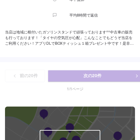
平均8時間で返信
当店は地域に根付いたガソリンスタンドで頑張っております^^中古車の販売
も行っております！「タイヤの空気圧が心配」こんなことでもどうぞ当店を
ご利用ください！アプリDLでBOXティッシュ１箱プレゼント中です！是非ア
プリDLして当店をお気に入りに入れてください。クーポン発行してますので
お得に当店をご利用ください^^
前の
20
件
次の
20
件
1
/
1
ページ