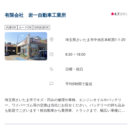
の実績が安心と信頼をお届け！スタッフ一同、心をこめて修理いたしますの
で、お気軽にお問い合わせください。修理車ワンオーナー永久保証有、高基
4.7
(8件)
有限会社 岩一自動車工業所
準をクリアした工場のみ加盟可能なDRPネットワーク加盟工場
代車OK
カードOK
QR決済OK
埼玉県さいたま市中央区本町西1-1-20
8:30 ~ 18:00
日曜・祝日
平均5時間で返信
埼玉県さいたま市でキズ・凹みの修理や車検、エンジンオイルやバッテリ
ー、ワイパーゴム等の交換は当社にお任せください。バッテリーの持ち込み
も歓迎でございます！軽自動車から乗用車、トラックまで、幅広い車種に対
応しております。お見積もりだけでも大歓迎ですので、まずはメンテモから
ご予約くださいませ！不明な事があれば直接お電話でお問合せいただいても
大丈夫です。代車はトヨタアクア、ダイハツミライースなどをご用意してお
ります。修理中、お車が必要な場合にご利用ください。