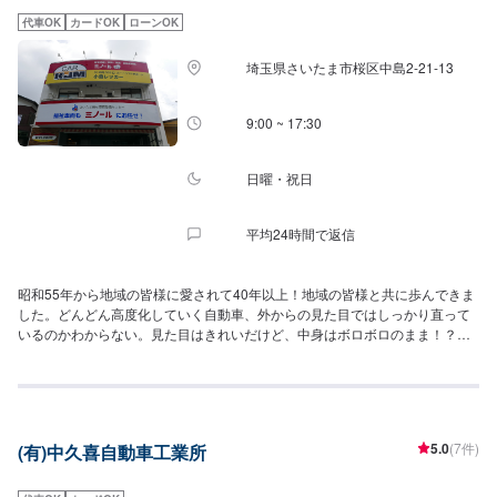
代車OK
カードOK
ローンOK
埼玉県さいたま市桜区中島2-21-13
9:00 ~ 17:30
日曜・祝日
平均24時間で返信
昭和55年から地域の皆様に愛されて40年以上！地域の皆様と共に歩んできま
した。どんどん高度化していく自動車、外からの見た目ではしっかり直って
いるのかわからない。見た目はきれいだけど、中身はボロボロのまま！？株
式会社ミノールは最新の車に対応できる工場資格を保有！！国が認めた最新
の車に対応できる設備！人材！が揃っています！！だから、任せて安心！
5.0
(7件)
(有)中久喜自動車工業所