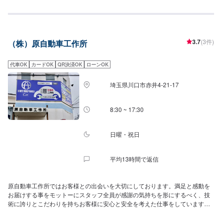
3.7
(3件)
（株）原自動車工作所
代車OK
カードOK
QR決済OK
ローンOK
埼玉県川口市赤井4-21-17
8:30 ~ 17:30
日曜・祝日
平均13時間で返信
原自動車工作所ではお客様との出会いを大切にしております。満足と感動を
お届けする事をモットーにスタッフ全員が感謝の気持ちを形にするべく、技
術に誇りとこだわりを持ちお客様に安心と安全を考えた仕事をしています！
大手ディーラー・保険会社の指定修理工場となっており、技術力の高さを認
められています。職人仕事ですので技術の差がクルマの仕上がりと修理金額