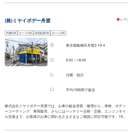
足立伊興店」様に対して、交差点を挟んで斜め向かいに当店は位置しており
ます。
-
(-件)
(株)ミヤイボデー舟渡
代車OK
カードOK
QR決済OK
ローンOK
東京都板橋区舟渡3-19-4
9:00 ~ 18:00
日曜・祝日
平均13時間で返信
株式会社ミヤイボデー舟渡では、お車の鈑金塗装・修理から、車検、ボディ
ーコーディング、車両販売、さらにはバッテリー点検・交換、エンジンオイ
ル交換まで、お客様のお車に関わるさまざまなご相談に対応可能です。1977
年創業の知識と経験を活かし、自然環境にも優しく法令規定に従って、適正
価格で保障付修理を提供いたします。「車を修理（鈑金塗装）する」とは、
高い技術と環境に優しい設備から始まると考えています。修理車年間1000台