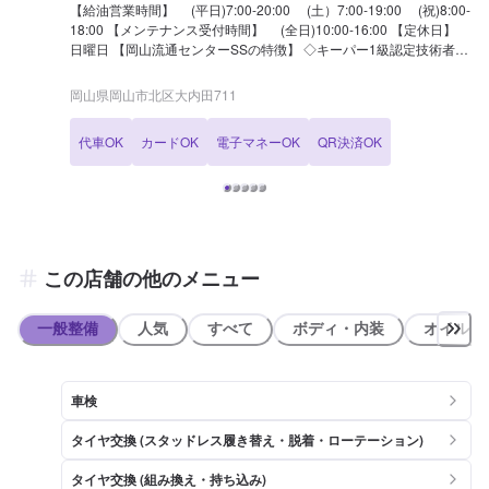
【給油営業時間】 (平日)7:00-20:00 (土）7:00-19:00 (祝)8:00-
18:00 【メンテナンス受付時間】 (全日)10:00-16:00 【定休日】
日曜日 【岡山流通センターSSの特徴】 ◇キーパー1級認定技術者が
在籍 カーコーティングも当店にお任せください！ ◇お車の買取・
販売もやってます 買取と新車・中古車販売に加え、愛車無料査定も
岡山県岡山市北区大内田711
実施しています。 不定期で査定会も実施しておりますので、まずは
お気軽にご相談ください！ 【国家資格保持者が在籍】 3級整備士が
代車OK
カードOK
電子マネーOK
QR決済OK
1名在籍しております。 お車の整備は、資格を持った整備士が責任
を持って対応させていただきます。
この店舗の他のメニュー
一般整備
人気
すべて
ボディ・内装
オイル類
車検
タイヤ交換 (スタッドレス履き替え・脱着・ローテーション)
タイヤ交換 (組み換え・持ち込み)