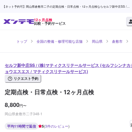
【ネット予約可】岡山県倉敷市二子の定期点検・日常点検・12ヶ月点検ならセルフ新中庄SS /
(株)マティクスリテールサービス | メンテモ
12ヶ月点検
比較・予約サービス
トップ
全国の整備・修理可能な店舗
岡山県
倉敷市
セルフ新中庄SS / (株)マティクスリテールサービス (セルフシンナカ
ョウエスエス / マティクスリテールサービス)
リクエスト予約
定期点検・日常点検・12ヶ月点検
8,800
円
〜
岡山県倉敷市二子348-1
平均11時間で返信
5
(
3
件のレビュー
)