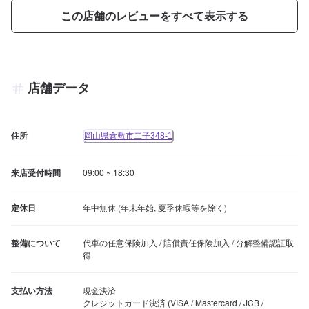
この店舗のレビューをすべて表示する
店舗データ
住所
岡山県倉敷市二子348-1
来店受付時間
09:00 ~ 18:30
定休日
年中無休 (年末年始, 夏季休暇等を除く)
整備について
代車の任意保険加入 / 賠償責任保険加入 / 分解整備認証取
得
支払い方法
現金決済

クレジットカード決済 (VISA / Mastercard / JCB / 