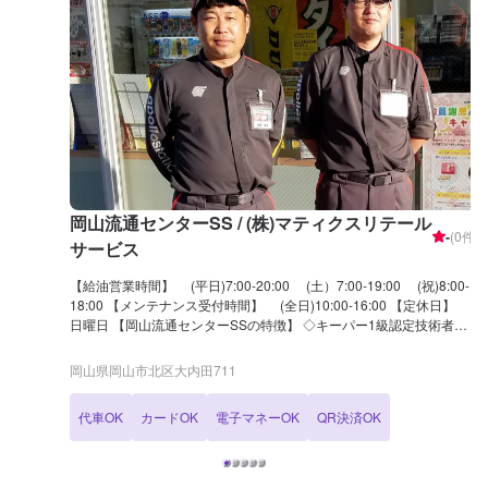
岡山流通センターSS / (株)マティクスリテール
-
(
0
件)
サービス
【給油営業時間】 (平日)7:00-20:00 (土）7:00-19:00 (祝)8:00-
18:00 【メンテナンス受付時間】 (全日)10:00-16:00 【定休日】
日曜日 【岡山流通センターSSの特徴】 ◇キーパー1級認定技術者が
在籍 カーコーティングも当店にお任せください！ ◇お車の買取・
販売もやってます 買取と新車・中古車販売に加え、愛車無料査定も
岡山県岡山市北区大内田711
実施しています。 不定期で査定会も実施しておりますので、まずは
お気軽にご相談ください！ 【国家資格保持者が在籍】 3級整備士が
代車OK
カードOK
電子マネーOK
QR決済OK
1名在籍しております。 お車の整備は、資格を持った整備士が責任
を持って対応させていただきます。