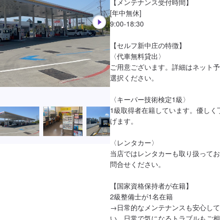
【メンテナンス受付時間】

[年中無休]

9:00-18:30

【セルフ新中庄の特徴】

〈代車無料貸出〉

ご用意ございます。詳細はネット予
選択ください。

〈キーパー技術検定1級〉

1級取得者在籍しています。優しく
げます。

〈レンタカー〉

当店ではレンタカーも取り扱ってお
問合せください。

【国家資格保持者が在籍】

2級整備士が1名在籍

→日常的なメンテナンスも安心して
い。日常で気になるトラブルもご相