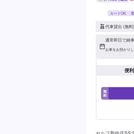
カードOK
電
代車貸出 (無料
通常即日で納
お車をお預かりし
便利
無
料
セルフ新中庄SS