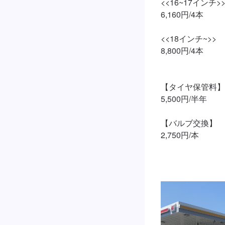
<<16~17インチ>>
6,160円/4本

<<18インチ~>>

8,800円/4本

【タイヤ保管料】

5,500円/半年

【バルブ交換】

2,750円/本