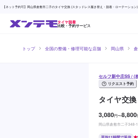
【ネット予約可】岡山県倉敷市二子のタイヤ交換 (スタッドレス履き替え・脱着・ローテーション)なら
タイヤ脱着
比較・予約サービス
トップ
全国の整備・修理可能な店舗
岡山県
倉
セルフ新中庄SS /
リクエスト予約
タイヤ交換
3,080
8,800
円
〜
岡山県倉敷市二子348-1
平均11時間で返信