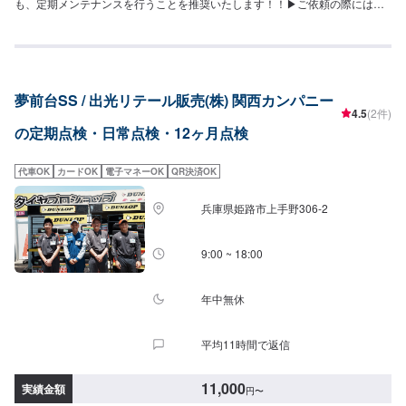
も、定期メンテナンスを行うことを推奨いたします！！▶︎ご依頼の際には、
⚪︎日常点検⚪︎6ヶ月点検⚪︎12ヶ月点検など希望のメニューをご記載ください。
《点検基本料金※》12ヶ月点検：7,700円6ヶ月点検：3,300円また定期点検以
外でも、お車の不調を感じた際にもご相談ください！その際には、備考欄に
不調の内容を記載いただけますと幸いです。※不具合箇所の部品代・整備費用
は含まないため、上記点検基本料に追加の費用がかかる場合もございます。
夢前台SS / 出光リテール販売(株) 関西カンパニー
4.5
(2件)
の定期点検・日常点検・12ヶ月点検
代車OK
カードOK
電子マネーOK
QR決済OK
兵庫県姫路市上手野306-2
9:00 ~ 18:00
年中無休
平均11時間で返信
11,000
実績金額
円
〜