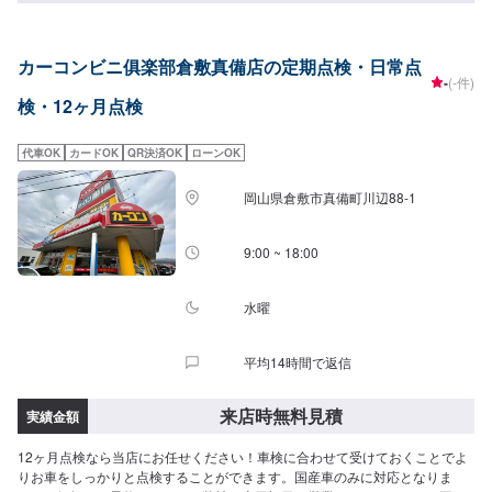
カーコンビニ俱楽部倉敷真備店の定期点検・日常点
-
(-件)
検・12ヶ月点検
代車OK
カードOK
QR決済OK
ローンOK
岡山県倉敷市真備町川辺88-1
9:00 ~ 18:00
水曜
平均14時間で返信
来店時無料見積
実績金額
12ヶ月点検なら当店にお任せください！車検に合わせて受けておくことでよ
りお車をしっかりと点検することができます。国産車のみに対応となりま