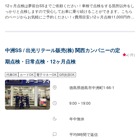
12ヶ月点検は夢前台SSまでご依頼ください！車検で点検をする箇所以外をし
っかりと点検しますので安心してお車に乗り続けることができます。こちら
のページからお気軽にご予約ください！<費用目安>12ヶ月点検11,000円作業
時間60分~日常点検0円作業時間20分~
中洲SS / 出光リテール販売(株) 関西カンパニーの定
-
(-件)
期点検・日常点検・12ヶ月点検
代車OK
カードOK
電子マネーOK
QR決済OK
徳島県徳島市中洲町1-66-1
9:00 ~ 19:00
年中無休
平均9時間で返信