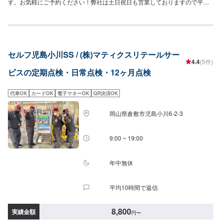
す。お気軽にご予約ください！弊社は土日祝日も営業しておりますので平日
に時間が取れない方でもご安心ください！主に日本車の対応を得意としてお
ります。トラック、外国車対応は出来かねますのでご了承ください。保険事
故修理、鈑金塗装、車検、一般整備の作業を特に得意としていますのでお困
りの方は弊社にお任せください！代車(軽自動車)や自社レンタカーもございま
すのでお気軽にご相談ください。
セルフ児島小川SS / (株)マティクスリテールサー
4.4
(5件)
ビスの定期点検・日常点検・12ヶ月点検
代車OK
カードOK
電子マネーOK
QR決済OK
岡山県倉敷市児島小川6-2-3
9:00 ~ 19:00
年中無休
平均10時間で返信
8,800
実績金額
円
〜