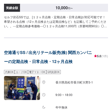
10,000
実績金額
円
〜
セルフ伏石SSでは、[１２ヶ月点検・定期点検・日常点検]が対応可能です！
希望される点検（12ヶ月点検または定期点検など）を記載してご予約くださ
い。。---定期点検参考価格---⚪１２ヶ月点検11,000円（所要時間90分）⚪定
期点検8,800円（所要時間45分）⚪︎日常点検無料（所要時間10分）ご質問は
お気軽にいただけますと幸いです。
空港通りSS / 出光リテール販売(株) 関西カンパニ
5.0
(1件)
ーの定期点検・日常点検・12ヶ月点検
代車OK
カードOK
電子マネーOK
QR決済OK
香川県高松市香川町大野3-1
9:00 ~ 18:00
年中無休