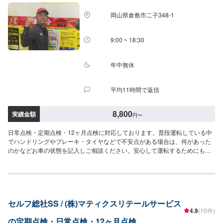
岡山県倉敷市二子348-1
9:00 ~ 18:30
年中無休
平均11時間で返信
8,800
実績金額
円
〜
日常点検・定期点検・12ヶ月点検に対応しております。普段運転している中
でハンドリングやブレーキ・タイヤなどで不安点がある場合は、何があった
のかなどお車の状態を記入しご相談ください。安心して運転するためにも専
門知識を持つセルフ新中庄SSにお任せください。＜12ヶ月点検・点検基本料
金＞軽自動車：8,800円普通自動車：11,000円点検時のお車の状態によって
は、整備が必要なこともございます。その際は追加の料金が発生いたしま
す。
セルフ総社SS / (株)マティクスリテールサービス
4.9
(10件)
の定期点検・日常点検・12ヶ月点検