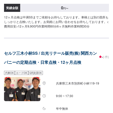
0
実績金額
円
〜
12ヶ月点検は中洲SSまでご依頼をお待ちしております。車検とは別の箇所も
しっかりと点検いたします。お気軽にお問い合わせをお待ちしております。<
費用目安>12ヶ月9,900円作業時間60分6ヶ月無料作業時間30分
セルフ三木小林SS / 出光リテール販売(株) 関西カン
-
(-件)
パニーの定期点検・日常点検・12ヶ月点検
代車OK
カードOK
QR決済OK
兵庫県三木市別所町小林119-19
9:00 ~ 17:30
年中無休