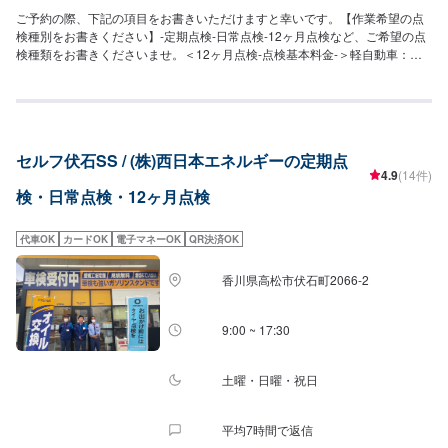
ご予約の際、下記の項目をお書きいただけますと幸いです。【作業希望の点
検種別をお書きください】-定期点検-日常点検-12ヶ月点検など、ご希望の点
検種類をお書きくださいませ。＜12ヶ月点検-点検基本料金-＞軽自動車：
8,800円普通車：11,000円※整備が必要な場合は、上記料金の他に別途費用が
かかる可能性もございます。【その他お車の気になる点がある方へ】不調が
ある場合などは、入庫の際にお伝えくださいませ。同時に診ることも可能で
す。
セルフ伏石SS / (株)西日本エネルギーの定期点
4.9
(14件)
検・日常点検・12ヶ月点検
代車OK
カードOK
電子マネーOK
QR決済OK
香川県高松市伏石町2066-2
9:00 ~ 17:30
土曜・日曜・祝日
平均7時間で返信