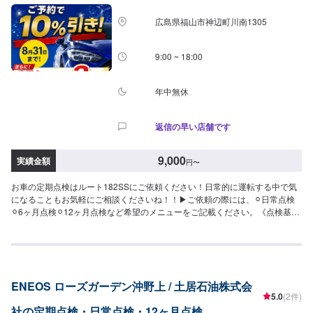
広島県福山市神辺町川南1305
9:00 ~ 18:00
年中無休
返信の早い店舗です
9,000
実績金額
円
〜
お車の定期点検はルート182SSにご依頼ください！日常的に運転する中で気
になることもお気軽にご相談くださいね！！▶︎ご依頼の際には、⚪︎日常点検
⚪︎6ヶ月点検⚪︎12ヶ月点検など希望のメニューをご記載ください。《点検基本
料金※》12ヶ月点検：7,700円6ヶ月点検：3,300円また定期点検以外でも、お
車の不調を感じた際にもご相談ください！その際には、備考欄に不調の内容
を記載いただけますと幸いです。※不具合箇所の部品代・整備費用は含まない
ため、上記点検基本料に追加の費用がかかる場合もございます。
ENEOS ローズガーデン沖野上 / 土居石油株式会
5.0
(2件)
社の定期点検・日常点検・12ヶ月点検