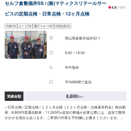
セルフ倉敷福井SS / (株)マティクスリテールサー
4.9
(16件)
ビスの定期点検・日常点検・12ヶ月点検
代車OK
カードOK
電子マネーOK
QR決済OK
岡山県倉敷市福井22-1
9:00 ~ 19:00
年中無休
平均9時間で返信
8,800
実績金額
円
〜
✅日常点検✅定期点検✅１２ヶ月点検［１２ヶ月点検・点検基本料金］軽自動
車：8,800円普通自動車：11,000円※追加の整備が必要な際には、追加で費用
がかかる場合もあります。ご希望の作業を予約欄にお書きくださいませ。お
車の不調や気になる点などもぜひご来店の際にお伝えください！