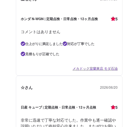
5
ホンダ N-WGN | 定期点検・日常点検・12ヶ月点検
コメントはありません
仕上がりに満足しました
対応が丁寧でした
見積もりが正確でした
メカドック室蘭東店 モダ石油
☆さん
2026/06/20
5
日産 キューブ | 定期点検・日常点検・12ヶ月点検
非常に迅速で丁寧な対応でした。作業中も逐一確認や
説明いただいて終始安心出来ました。またぜひお願い