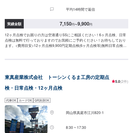
平均14時間で返信
7,150
9,900
実績金額
円
〜
円
12ヶ月点検でお困りの方は空港通りSSにご相談ください！6ヶ月点検、日常
点検は無料で行っておりますのでお気軽にご予約ください！お待ちしており
ます。<費用目安>12ヶ月点検9,900円定期点検(6ヶ月点検等)無料日常点検無
料作業時間60分~
東真産業株式会社 トーシンくるま工房の定期点
5.0
(2件)
検・日常点検・12ヶ月点検
代車OK
カードOK
QR決済OK
岡山県真庭市江川820-1
8:30 ~ 17:30