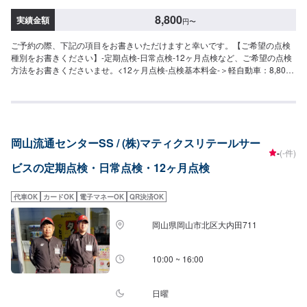
8,800
実績金額
円
〜
ご予約の際、下記の項目をお書きいただけますと幸いです。【ご希望の点検
種別をお書きください】-定期点検-日常点検-12ヶ月点検など、ご希望の点検
方法をお書きくださいませ。<12ヶ月点検-点検基本料金-＞軽自動車：8,800
円普通自動車：11,000円※お車の状態によっては、整備が必要になる場合も
ございます。その際には追加費用がかかります。【その他お車の気になる点
がある方へ】不調や見てほしい場所など、入庫の際にお伝えくださいませ。
岡山流通センターSS / (株)マティクスリテールサー
-
(-件)
ビスの定期点検・日常点検・12ヶ月点検
代車OK
カードOK
電子マネーOK
QR決済OK
岡山県岡山市北区大内田711
10:00 ~ 16:00
日曜