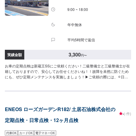
9:00 ~ 18:00
年中無休
平均5時間で返信
3,300
実績金額
円
〜
お車の定期点検は新蔵王SSにご依頼ください！二級整備士と三級整備士が在
籍しておりますので、安心してお任せくださいね！！故障を未然に防ぐため
にも、ぜひ定期メンテナンスを実施しましょう！▶︎ご依頼の際には、⚪︎日常
点検⚪︎6ヶ月点検⚪︎12ヶ月点検など希望のメニューをご記載ください。《点検
基本料金※》12ヶ月点検：7,700円6ヶ月点検：3,300円また定期点検以外で
も、お車の不調を感じた際にもご相談ください！その際には、備考欄に不調
の内容を記載いただけますと幸いです。※不具合箇所の部品代・整備費用は含
まないため、上記点検基本料に追加の費用がかかる場合もございます。
ENEOS ローズガーデンR182/ 土居石油株式会社の
-
(-件)
定期点検・日常点検・12ヶ月点検
代車OK
カードOK
電子マネーOK