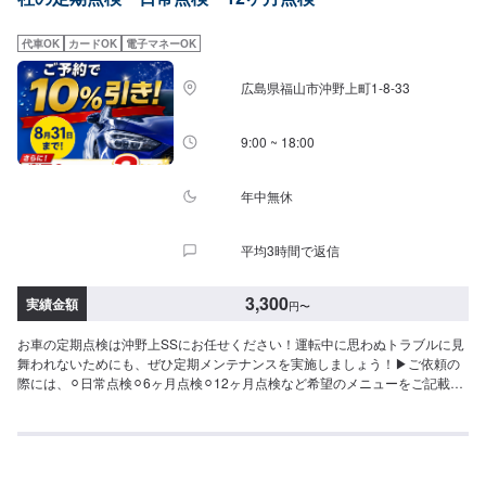
代車OK
カードOK
電子マネーOK
広島県福山市沖野上町1-8-33
9:00 ~ 18:00
年中無休
平均3時間で返信
3,300
実績金額
円
〜
お車の定期点検は沖野上SSにお任せください！運転中に思わぬトラブルに見
舞われないためにも、ぜひ定期メンテナンスを実施しましょう！▶︎ご依頼の
際には、⚪︎日常点検⚪︎6ヶ月点検⚪︎12ヶ月点検など希望のメニューをご記載く
ださい。《点検基本料金※》12ヶ月点検：7,700円6ヶ月点検：3,300円また定
期点検以外でも、お車の不調を感じた際にもご相談ください！その際には、
備考欄に不調の内容を記載いただけますと幸いです。※不具合箇所の部品代・
整備費用は含まないため、上記点検基本料に追加の費用がかかる場合もござ
います。