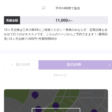
平均14時間で返信
11,000
実績金額
円
〜
12ヶ月点検は三木小林SSにご依頼ください！車検のみならず、定期点検も合
わせて行うのがオススメです。こちらのページからご予約できます！<費用目
安>12ヶ月点検11,000円~作業時間60分
前の
20
件
次の
20
件
1
/
1
ページ