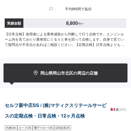
平均8時間で返信
8,800
実績金額
円
〜
【日常点検】使用者による乗車感覚から判断して行う点検です。エンジンル
ーム内を見てみたり乗車前にぐるりと車を回って点検します。自身で見てい
て疑問点や不安点があればご相談ください。【定期点検】日常点検よりも比
較的大掛かりな点検です。専門知識のや技術も必要なので国の認定を受けた
整備工場で行いましょう。【12ヶ月点検】車の使用者に義務付けられた法律
で定められている一年ごとの定期点検です。安全に走行するために重要なエ
ンジンやブレーキなどの点検を実施し、整備不良によるトラブルや事故を防
ぎましょう。＜１２ヶ月点検基本料金＞軽自動車：8,800円普通自動車：
岡山県岡山市北区の周辺の店舗
11,000円お車の状態によっては追加で整備が必要な場合もあります。その場
合は別途費用がかかります。その他、些細なことでも車に乗っていて気にな
ったことがあれば、詳細を記入しお問い合わせください。
セルフ新中庄SS / (株)マティクスリテールサービ
5.0
(3件)
スの定期点検・日常点検・12ヶ月点検
代車OK
カードOK
電子マネーOK
QR決済OK