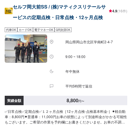
セルフ岡大前SS / (株)マティクスリテールサ
1位
4.9
(16件)
ービスの定期点検・日常点検・12ヶ月点検
代車OK
カードOK
電子マネーOK
QR決済OK
岡山県岡山市北区学南町2-4-7
9:00 ~ 18:00
年中無休
平均5時間で返信
8,800
実績金額
円
〜
✅日常点検✅定期点検✅１２ヶ月点検［12ヶ月点検-点検基本料金-］⚫︎軽自動
車：8,800円⚫︎普通車：11,000円お車の状態によって別途料金がかかる可能性
もございます。ご希望の作業を予約欄にお書きくださいませ。お車の不調や
気になる点もぜひお伝えください！