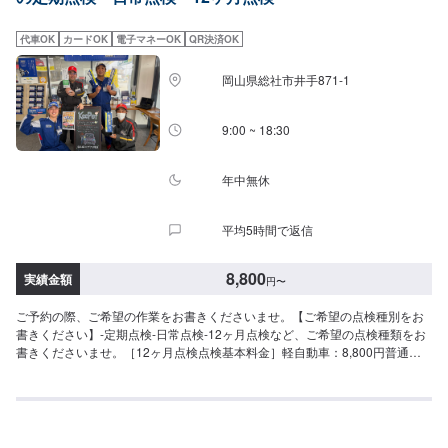
代車OK
カードOK
電子マネーOK
QR決済OK
岡山県総社市井手871-1
9:00 ~ 18:30
年中無休
平均5時間で返信
8,800
実績金額
円
〜
ご予約の際、ご希望の作業をお書きくださいませ。【ご希望の点検種別をお
書きください】-定期点検-日常点検-12ヶ月点検など、ご希望の点検種類をお
書きくださいませ。［12ヶ月点検点検基本料金］軽自動車：8,800円普通自
動車：11,000円※お車の状態によっては、整備が必要な場合もございます。
その際は別途費用がかかります。【その他お車の気になる点がある方へ】不
調がある場合など、入庫の際にお伝えくださいませ。同時にチェックするこ
とも可能です。