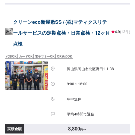
クリーンeco新屋敷SS / (株)マティクスリテ
2位
4.9
(13件)
ールサービスの定期点検・日常点検・12ヶ月
点検
代車OK
カードOK
電子マネーOK
QR決済OK
岡山県岡山市北区野田1-1-38
9:00 ~ 18:00
年中無休
平均4時間で返信
8,800
実績金額
円
〜