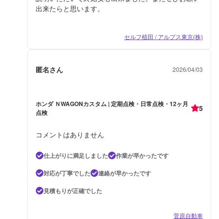
出来たらと思います。
セルフ植田 / アルプス東京(株)
匿名さん
2026/04/03
ホンダ ＮWAGONカスタム | 定期点検・日常点検・12ヶ月
5
点検
コメントはありません
仕上がりに満足しました
作業が早かったです
対応が丁寧でした
連絡が早かったです
見積もりが正確でした
菅原自動車