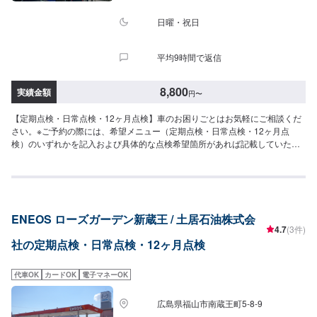
日曜・祝日
平均9時間で返信
8,800
実績金額
円
〜
【定期点検・日常点検・12ヶ月点検】車のお困りごとはお気軽にご相談くだ
さい。※ご予約の際には、希望メニュー（定期点検・日常点検・12ヶ月点
検）のいずれかを記入および具体的な点検希望箇所があれば記載していただ
けますと幸いです。＜参考料金＞［12ヶ月点検基本料金］軽自動車￥8,000
普通車（2WD）￥10,000普通車（4WD）￥12,000
ENEOS ローズガーデン新蔵王 / 土居石油株式会
4.7
(3件)
社の定期点検・日常点検・12ヶ月点検
代車OK
カードOK
電子マネーOK
広島県福山市南蔵王町5-8-9