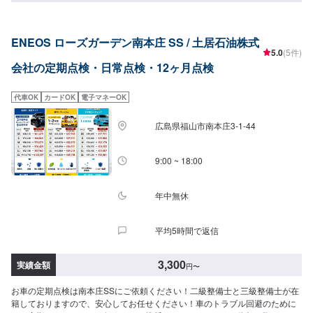
けますと幸いです。※不具合箇所の部品代・整備費用は含まないため、上記点
検基本料に追加の費用がかかる場合もございます。
ENEOS ローズガーデン南本庄 SS / 土居石油株式
5.0
(5件)
会社の定期点検・日常点検・12ヶ月点検
代車OK
カードOK
電子マネーOK
広島県福山市南本庄3-1-44
9:00 ~ 18:00
年中無休
平均5時間で返信
3,300
実績金額
円
〜
お車の定期点検は南本庄SSにご依頼ください！二級整備士と三級整備士が在
籍しておりますので、安心してお任せください！車のトラブル回避のために