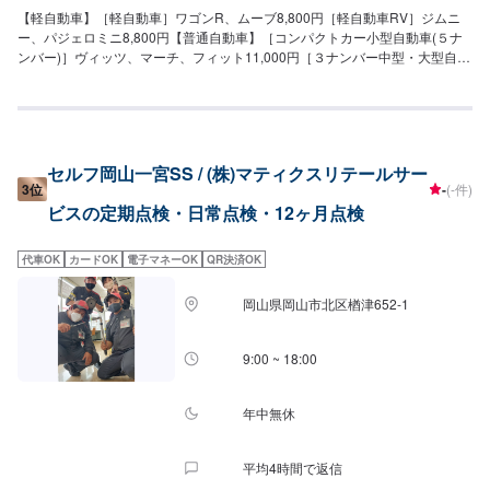
【軽自動車】［軽自動車］ワゴンR、ムーブ8,800円［軽自動車RV］ジムニ
ー、パジェロミニ8,800円【普通自動車】［コンパクトカー小型自動車(５ナ
ンバー)］ヴィッツ、マーチ、フィット11,000円［３ナンバー中型・大型自動
車］クラウン、スカイライン11,000円［ワゴンタイプ］オデッセイ、レガシ
ー11,000円［１BOX］エスティマ、デリカ11,000円［SUVクロカン］ハイラ
ックス、パジェロ11,000円【その他】［外車ゴルフベンツ］BMW、ジャガー
別途［その他ハイブリット］ハイドロブースター付き別途※別途整備が必要な
場合は、追加費用がかかります。
セルフ岡山一宮SS / (株)マティクスリテールサー
3位
-
(-件)
ビスの定期点検・日常点検・12ヶ月点検
代車OK
カードOK
電子マネーOK
QR決済OK
岡山県岡山市北区楢津652-1
9:00 ~ 18:00
年中無休
平均4時間で返信