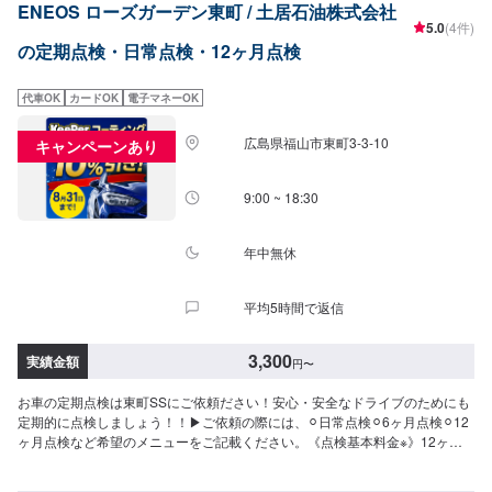
ENEOS ローズガーデン東町 / 土居石油株式会社
5.0
(4件)
の定期点検・日常点検・12ヶ月点検
代車OK
カードOK
電子マネーOK
広島県福山市東町3-3-10
キャンペーンあり
9:00 ~ 18:30
年中無休
平均5時間で返信
3,300
実績金額
円
〜
お車の定期点検は東町SSにご依頼ださい！安心・安全なドライブのためにも
定期的に点検しましょう！！▶︎ご依頼の際には、⚪︎日常点検⚪︎6ヶ月点検⚪︎12
ヶ月点検など希望のメニューをご記載ください。《点検基本料金※》12ヶ月
点検：7,700円6ヶ月点検：3,300円また定期点検以外でも、お車の不調を感
じた際にもご相談ください！その際には、備考欄に不調の内容を記載いただ