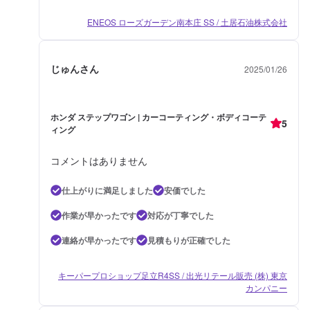
ENEOS ローズガーデン南本庄 SS / 土居石油株式会社
じゅんさん
2025/01/26
ホンダ ステップワゴン | カーコーティング・ボディコーテ
5
ィング
コメントはありません
仕上がりに満足しました
安価でした
作業が早かったです
対応が丁寧でした
連絡が早かったです
見積もりが正確でした
キーパープロショップ足立R4SS / 出光リテール販売 (株) 東京
カンパニー