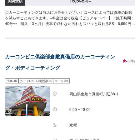
16,545
実績金額
円
〜
◇カーコーティングは当店にお任せください！コースによっては洗車の回数
を減らすこともできます。※料金は全て税込【ピュアキーパー】（施工時間：
40分〜、耐久：3ヶ月）洗車で取れない汚れもスパッと取れるSS：6,690円
S：7,210円M：7,940円L：8,560円LL：9,920円XL：11,900円【クリスタル
キーパー】（施工時間：2〜3時間、耐久：1年）新車のような輝きを甦らせ
ますSS：18,200円S：20,400円M：22,800円L：25,000円LL：29,800円XL：
34,500円※軽研磨は別途料金【フレッシュキーパー】（施工時間：2時間、耐
久：1年以上）雨が降ると汚れが落ちるSS：28,700円S：30,900円M：
カーコンビニ俱楽部倉敷真備店のカーコーティン
33,300円L：35,500円LL：40,300円XL：45,000円※軽研磨は別途料金【ダイ
-
(-件)
ヤモンドキーパー】（施工時間：6〜8時間、耐久：3年(1年に1度のメンテナ
グ・ボディコーティング
ンスで5年)）強い撥水力があり、新車時を凌駕するツヤと濃厚な発色が得ら
れますSS：52,300円S：57,800円M：63,400円L：67,600円LL：74,400円
XL：95,200円※鏡面研磨は別途料金(軽研磨は施工料金に含みます）New!!
代車OK
カードOK
QR決済OK
ローンOK
【ダイヤⅡキーパー】（施工時間：6〜8時間、耐久：3年(2年に1度のメンテ
ナンスで6年)）ダイヤモンドキーパーの2倍の艶と自浄性能を併せ持ちながら
岡山県倉敷市真備町川辺88-1
も、金額はWダイヤよりお得。コスパ重視の方にお勧めしたい、最新ハイエ
ンドコーティングです。SS：63,300円S：68,800円M：74,400円L：78,600
円LL：85,400円XL：106,200円※鏡面研磨は別途料金(軽研磨は施工料金に含
9:00 ~ 18:00
みます）【Wダイヤモンドキーパー】（施工時間：6〜12時間、耐久：3年(1
年に1度のメンテナンスで5年)）ガラス被膜を2回重ね塗りして、ダイヤモン
ドキーパーより厚い被膜を作りますSS：75,800円S：83,800円M：91,900円
水曜
L：97,800円LL：108,000円XL：137,900円※鏡面研磨は別途料金(軽研磨は施
工料金に含みます）【エコダイヤキーパー】（施工時間：4〜8時間、耐久：