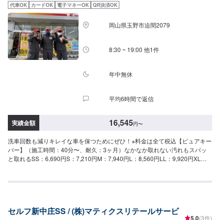
(軽研磨は施工料金に含みます）New!!【ダイヤⅡキーパー】（施工時間：6〜
防ぐ。・フェンダー：6,280円・フル：9,270円・無塗装樹脂パーツ面積の大
代車OK
カードOK
電子マネーOK
QR決済OK
8時間、耐久：3年(2年に1度のメンテナンスで6年)）ダイヤモンドキーパーの
きい車：12,560円（対象車の一例）レクサスNX/LX/RXトヨタFJクルーザー/
2倍の艶と自浄性能を併せ持ちながらも、金額はWダイヤよりお得。コスパ重
シエンタ/ライズ日産キックス/デュアリスホンダCRV/シビック三菱エクリプ
岡山県玉野市迫間2079
視の方にお勧めしたい、最新ハイエンドコーティングです。SS：63,300円
スクロス/アウトランダーマツダCX-3/CX-8/CX-60/MX-30スバルXV/WRXS4ス
S：68,800円M：74,400円L：78,600円LL：85,400円XL：106,200円※鏡面研
ズキジムニー/ラパンBMWX1/X3アウディQ2〜Q7フォルクスワーゲンティグ
磨は別途料金(軽研磨は施工料金に含みます）【Wダイヤモンドキーパー】
8:30 ~ 19:00 他1件
アン/ティークロスメルセデスベンツGLA、GLB、GLCボルボXC60プジョー
（施工時間：6〜12時間、耐久：3年(1年に1度のメンテナンスで5年)）ガラ
2008/3008/5008テスラモデルX他＜＜詳しくは、ネット予約にてお問い合わ
ス被膜を2回重ね塗りし、厚い被膜を作りますSS：75,800円S：83,800円
せください＞＞
M：91,900円L：97,800円LL：108,000円XL：137,900円※鏡面研磨は別途料
年中無休
金(軽研磨は施工料金に含みます）【エコダイヤキーパー】（施工時間：4〜8
時間、耐久：3年(2年もしくは1年に1度のメンテナンスで5年)）超強力な防汚
平均6時間で返信
能力と輝きを得られます。強い水はじきで水シミができにくくなります。
SS：75,800円S：83,800円M：91,900円L：97,800円LL：108,000円XL：
137,900円※鏡面研磨は別途料金(軽研磨は施工料金に含みます）【EXキーパ
16,545
実績金額
円
〜
ー】（施工時間：8時間〜１日、耐久：3年(２年（または１年）に１回のメン
テナンスで６年)）圧倒的な厚みを持つコーティング被膜で水と共にホコリや
洗車回数も減りキレイな車を保つためにぜひ！※料金は全て税込【ピュアキー
汚れを弾きます！これまでとは異なる被膜で、水シミ・水アカの定着を根本
パー】（施工時間：40分〜、耐久：3ヶ月）なかなか取れない汚れもスパッ
的に防ぎます。SS：115,700円S：126,200円M：137,500円L：153,200円
と取れるSS：6,690円S：7,210円M：7,940円L：8,560円LL：9,920円XL：
LL：163,400円XL：178,000円【モールプロテクト】（施工時間：1時間30
11,900円【クリスタルキーパー】（施工時間：2〜3時間、耐久：1年）新車
分〜）メッキモールにできる白いシミから守ります5,400円【モールクリーン
のような輝きを甦らせますSS：18,200円S：20,400円M：22,800円L：
＆プロテクト】（施工時間：5〜8時間）白いシミを除去し、シミから守りま
25,000円LL：29,800円XL：34,500円※軽研磨は別途料金【フレッシュキーパ
す39,600円（リーフレール同時施工の場合58,300円）【樹脂フェンダーキー
ー】（施工時間：2時間、耐久：1年以上）雨が降ると汚れがスッと落ちるコ
パー】（施工時間：50分〜）紫外線から樹脂パーツを守ります・フェンダ
ーティングSS：28,700円S：30,900円M：33,300円L：35,500円LL：40,300
ー：6,280円・フル：9,270円・無塗装樹脂パーツ面積の大きい車：12,560円
セルフ新中庄SS / (株)マティクスリテールサービ
円XL：45,000円※軽研磨は別途料金【ダイヤモンドキーパー】（施工時間：
（対象車の一例）レクサスNX/LX/RXトヨタFJクルーザー/シエンタ/ライズ日
5.0
(3件)