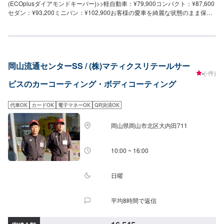
(ECOplusダイアモンドキーパー)>>軽自動車：¥79,900コンパクト：¥87,600
ールを白いシミから守る5,400円【モールクリーン＆プロテクト】（施工時
セダン：¥93,200ミニバン：¥102,900お客様の愛車を綺麗な状態のまま保て
間：5〜8時間）白いシミを除去してその後シミから守る39,600円（リーフレ
るよう、サポートさせていただきます。ぜひご予約・ご来店をお待ちしてお
ール同時施工の場合58,300円）＜＜施工費用を詳しく知りたい方は、ネット
ります！
予約時にお問い合わせください＞＞
岡山流通センターSS / (株)マティクスリテールサー
-
(-件)
ビスのカーコーティング・ボディコーティング
代車OK
カードOK
電子マネーOK
QR決済OK
岡山県岡山市北区大内田711
10:00 ~ 16:00
日曜
平均8時間で返信