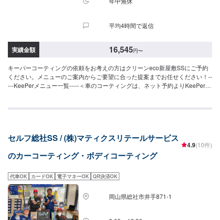
年中無休
力と輝き、強い水はじきで水シミができにくくなるSS：75,800円S：83,800
円M：91,900円L：97,800円LL：108,000円XL：137,900円※鏡面研磨は別途
平均4時間で返信
料金(軽研磨は施工料金に含みます）【EXキーパー】（施工時間：8時間〜１
日、耐久：3年(２年（または１年）に１回のメンテナンスで６年)）圧倒的な
厚みを持つコーティング被膜で汚れを弾く撥水力、水シミや水アカの原因を
16,545
実績金額
円
〜
解決SS：115,700円S：126,200円M：137,500円L：153,200円LL：163,400
円XL：178,000円【樹脂フェンダーキーパー】（施工時間：50分〜、耐久１
キーパーコーティングの依頼をお考えの方はクリーンeco新屋敷SSにご予約
年）紫外線から無塗装の樹脂パーツを守ります6,280〜17,400円＜＜施工費
ください。メニューのご案内からご要望に合った提案までお任せください！--
用を詳しく知りたい方は、ネット予約時にお問い合わせください。＞＞
---KeePerメニュー一覧-----＜車のコーティングは、ネット予約よりKeePerプ
ロショップの当店にお任せください＞※料金は全て税込【クリスタルキーパ
ー】（施工時間：2〜3時間、耐久：1年）新車のような輝きを甦らせます。
ガラス独特の透明なツヤ。SS：18,200円S：20,400円M：22,800円L：
25,000円LL：29,800円XL：34,500円※軽研磨は別途料金【フレッシュキーパ
ー】（施工時間：2時間、耐久：1年以上）雨が降ると汚れが落ちる。超強力
セルフ総社SS / (株)マティクスリテールサービス
な防汚能力と輝き。SS：28,700円S：30,900円M：33,300円L：35,500円
4.9
(10件)
LL：40,300円XL：45,000円※軽研磨は別途料金【ダイヤモンドキーパー】
のカーコーティング・ボディコーティング
（施工時間：6〜8時間、耐久：3年(1年に1度のメンテナンスで5年)）強い撥
水力があり、新車時を凌駕するツヤと濃厚な発色が得られます。SS：52,300
円S：57,800円M：63,400円L：67,600円LL：74,400円XL：95,200円※鏡面
代車OK
カードOK
電子マネーOK
QR決済OK
研磨は別途料金(軽研磨は施工料金に含みます）New!!【ダイヤⅡキーパー】
（施工時間：6〜8時間、耐久：3年(2年に1度のメンテナンスで6年)）ダイヤ
岡山県総社市井手871-1
モンドキーパーの2倍の艶と自浄性能を併せ持ちながらも、金額はWダイヤよ
りお得。コスパ重視の方にお勧めしたい、最新ハイエンドコーティングで
す。SS：63,300円S：68,800円M：74,400円L：78,600円LL：85,400円XL：