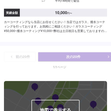
平均14時間で返信
3年(2年もしくは1年に1度のメンテナンスで5年)）超強力な防汚能力と輝き、
強い水はじきで水シミができにくくなるSS：75,800円S：83,800円M：
91,900円L：97,800円LL：108,000円XL：137,900円※鏡面研磨は別途料金
10,000
実績金額
円
〜
(軽研磨は施工料金に含みます）【モールプロテクト】（施工時間：1時間30
分〜）メッキモールを白いシミから守ります5,400円【モールクリーン＆プロ
カーコーティングなら当店にお任せください！当店ではガラス、撥水コーテ
テクト】（施工時間：5〜8時間）白いシミを除去してその後シミから守りま
ィングを行っております。お気軽にご相談ください！ガラスコーティング
す39,600円（リーフレール同時施工の場合58,300円）【樹脂フェンダーキー
¥50,000~撥水コーティング¥10,000~弊社は土日祝日も営業しておりますので
パー】（施工時間：50分〜）紫外線から無塗装の樹脂パーツを守ります・フ
平日に時間が取れない方でもご安心ください！主に日本車の対応を得意とし
ェンダー：6,280円・フル：9,270円・無塗装樹脂パーツ面積の大きい車：
ております。トラック、外国車対応は出来かねますのでご了承ください。保
12,560円（対象車の一例）レクサスNX/LX/RXトヨタFJクルーザー/シエンタ/
険事故修理、鈑金塗装、車検、一般整備の作業を特に得意としていますので
ライズ日産キックス/デュアリスホンダCRV/シビック三菱エクリプスクロス/
お困りの方は弊社にお任せください！代車(軽自動車)や自社レンタカーもござ
アウトランダーマツダCX-3/CX-8/CX-60/MX-30スバルXV/WRXS4スズキジム
いますのでお気軽にご相談ください。
ニー/ラパンBMWX1/X3アウディQ2〜Q7フォルクスワーゲンティグアン/ティ
前の
20
件
次の
20
件
ークロスメルセデスベンツGLA、GLB、GLCボルボXC60プジョー
2008/3008/5008テスラモデルX他＜＜施工費用を詳しく知りたい方は、ネッ
1
/
1
ページ
ト予約時にお問い合わせください＞＞
地図で表示する