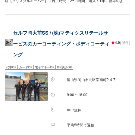
込【クリスタルキーパー】（施工時間：2〜3時間、耐久：1年）新車のよう
な輝きを甦らせますSS：18,200円S：20,400円M：22,800円L：25,000円
LL：29,800円XL：34,500円※軽研磨は別途料金【フレッシュキーパー】（施
工時間：2時間、耐久：1年以上）雨が降ると汚れが落ちるSS：28,700円S：
30,900円M：33,300円L：35,500円LL：40,300円XL：45,000円※軽研磨は別
途料金【ダイヤモンドキーパー】（施工時間：6〜8時間、耐久：3年(1年に1
セルフ岡大前SS / (株)マティクスリテールサ
度のメンテナンスで5年)）強い撥水力があり、新車時を凌駕するツヤと濃厚
な発色が得られますSS：52,300円S：57,800円M：63,400円L：67,600円
2位
4.9
(16件)
ービスのカーコーティング・ボディコーティ
LL：74,400円XL：95,200円※鏡面研磨は別途料金(軽研磨は施工料金に含みま
す）New!!【ダイヤⅡキーパー】（施工時間：6〜8時間、耐久：3年(2年に1
ング
度のメンテナンスで6年)）ダイヤモンドキーパーの2倍の艶と自浄性能を併せ
持ちながらも、金額はWダイヤよりお得。コスパ重視の方にお勧めしたい、
最新ハイエンドコーティングです。SS：63,300円S：68,800円M：74,400円
代車OK
カードOK
電子マネーOK
QR決済OK
L：78,600円LL：85,400円XL：106,200円※鏡面研磨は別途料金(軽研磨は施
工料金に含みます）【Wダイヤモンドキーパー】（施工時間：6〜12時間、耐
岡山県岡山市北区学南町2-4-7
久：3年(1年に1度のメンテナンスで5年)）ガラス被膜を2回重ね塗りして、ダ
イヤモンドキーパーより厚い皮膜を作りますSS：75,800円S：83,800円M：
91,900円L：97,800円LL：108,000円XL：137,900円※鏡面研磨は別途料金
9:00 ~ 18:00
(軽研磨は施工料金に含みます）【エコダイヤキーパー】（施工時間：4〜8時
間、耐久：3年(2年もしくは1年に1度のメンテナンスで5年)）超強力な防汚能
力と輝き、強い水はじきで水シミができにくくなります。SS：75,800円S：
年中無休
83,800円M：91,900円L：97,800円LL：108,000円XL：137,900円※鏡面研磨
は別途料金(軽研磨は施工料金に含みます）【EXキーパー】（施工時間：8時
平均5時間で返信
間〜１日、耐久：3年(２年（または１年）に１回のメンテナンスで６年)）圧
倒的な厚みを持つコーティング被膜で水と共にホコリや汚れを弾く！これま