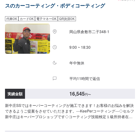
6〜8時間、耐久：3年(1年に1度のメンテナンスで5年)）強い撥水力・新車時
産キックス/デュアリスホンダCRV/シビック三菱エクリプスクロス/アウトラ
スのカーコーティング・ボディコーティング
以上のツヤと濃厚な発色が得られますSS：52,300円S：57,800円M：63,400
ンダーマツダCX-3/CX-8/CX-60/MX-30スバルXV/WRXS4スズキジムニー/ラパ
円L：67,600円LL：74,400円XL：95,200円※鏡面研磨は別途料金(軽研磨は施
ンBMWX1/X3アウディQ2〜Q7フォルクスワーゲンティグアン/ティークロス
工料金に含みます）New!!【ダイヤⅡキーパー】（施工時間：6〜8時間、耐
メルセデスベンツGLA、GLB、GLCボルボXC60プジョー2008/3008/5008テ
代車OK
カードOK
電子マネーOK
QR決済OK
久：3年(2年に1度のメンテナンスで6年)）ダイヤモンドキーパーの2倍の艶と
スラモデルX他＜＜施工費用を詳しく知りたい方は、ネット予約時に車種記載
自浄性能を併せ持ちながらも、金額はWダイヤよりお得。コスパ重視の方に
の上お問い合わせください＞＞
岡山県倉敷市二子348-1
お勧めしたい、最新ハイエンドコーティングです。SS：63,300円S：68,800
円M：74,400円L：78,600円LL：85,400円XL：106,200円※鏡面研磨は別途料
金(軽研磨は施工料金に含みます）【エコダイヤキーパー】（施工時間：4〜8
9:00 ~ 18:30
時間、耐久：3年(2年もしくは1年に1度のメンテナンスで5年)）超強力な防汚
能力と輝き、強い水はじきで水シミができにくくなるSS：75,800円S：
83,800円M：91,900円L：97,800円LL：108,000円XL：137,900円※鏡面研磨
年中無休
は別途料金(軽研磨は施工料金に含みます）【Wダイヤモンドキーパー】（施
工時間：6〜12時間、耐久：3年(1年に1度のメンテナンスで5年)）ガラス被
平均11時間で返信
膜を2回重ね塗りすることにより、ダイヤモンドキーパーより厚い被膜を作り
ますSS：75,800円S：83,800円M：91,900円L：97,800円LL：108,000円
XL：137,900円※鏡面研磨は別途料金(軽研磨は施工料金に含みます）※＜軽研
16,545
実績金額
円
〜
磨料金＞SS：＋9,000円S：＋9,900円M：＋10,800円L：＋11,400円LL：＋
12,600円XL：＋別途お見積り※＜鏡面研磨料金＞SS：＋44,000円S：＋
新中庄SSではキーパーコーティングが施工できます！お客様のお悩みを解決
48,400円M：＋52,800円L：＋56,200円LL：＋62,700円XL：＋別途お見積り
できるようご提案をさせていただきます。---KeePerコーティング---◇セルフ
［その他メニュー］【モールプロテクト】（施工時間：1時間30分〜）メッ
新中庄はキーパープロショップです◇コーティング技能検定１級所持者在籍※
キモールを白いシミから守ります5,400円【モールクリーン＆プロテクト】
料金は全て税込【ピュアキーパー】（施工時間：40分〜、耐久：3ヶ月）洗
（施工時間：5〜8時間）白いシミを除去してその後シミから守ります39,600
車で取れない汚れもスパッと取れるSS：6,690円S：7,210円M：7,940円L：
円（リーフレール同時施工の場合58,300円）【樹脂フェンダーキーパー】
8,560円LL：9,920円XL：11,900円【クリスタルキーパー】（施工時間：2〜
（施工時間：50分〜）紫外線から無塗装の樹脂パーツを守ります[6,100円対
3時間、耐久：1年）新車のような輝きを甦らせますSS：18,200円S：20,400