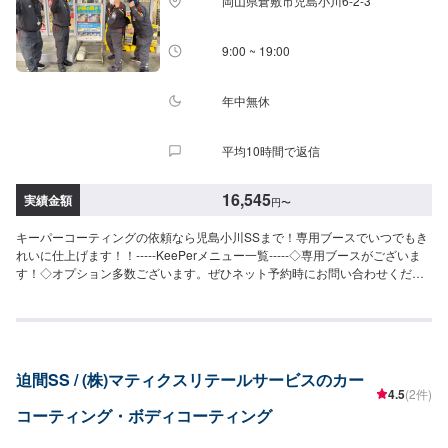
岡山県倉敷市児島小川6-2-3
持ちながらも、金額はWダイヤよりお得。コスパ重視の方にお勧めしたい、
ンダーマツダCX-3/CX-8/CX-60/MX-30スバルXV/WRXS4スズキジムニー/ラパ
最新ハイエンドコーティングです。SS：63,300円S：68,800円M：74,400円
ンBMWX1/X3アウディQ2〜Q7フォルクスワーゲンティグアン/ティークロス
L：78,600円LL：85,400円XL：106,200円※鏡面研磨は別途料金(軽研磨は施
9:00 ~ 19:00
メルセデスベンツGLA、GLB、GLCボルボXC60プジョー2008/3008/5008テ
工料金に含みます）【Wダイヤモンドキーパー】（施工時間：6〜12時間、耐
スラモデルX他＜＜施工費用を詳しく知りたい方は、お問い合わせください＞
久：3年(1年に1度のメンテナンスで5年)）ガラス被膜を2回重ね塗りして、ダ
＞
イヤモンドキーパーよりさらに厚い被膜を作ります。SS：75,800円S：
年中無休
83,800円M：91,900円L：97,800円LL：108,000円XL：137,900円※鏡面研磨
は別途料金(軽研磨は施工料金に含みます）【エコダイヤキーパー】（施工時
平均10時間で返信
間：4〜8時間、耐久：3年(2年もしくは1年に1度のメンテナンスで5年)）超
強力な防汚能力と輝き、強い水はじきで水シミができにくくなる。雨が降っ
たらまるで洗車したようにキレイに！SS：75,800円S：83,800円M：91,900
16,545
実績金額
円
〜
円L：97,800円LL：108,000円XL：137,900円※鏡面研磨は別途料金(軽研磨は
施工料金に含みます）【EXキーパー】（施工時間：8時間〜１日、耐久：3年
キーパーコーティングの依頼なら児島小川SSまで！専用ブースでいつでもき
(２年（または１年）に１回のメンテナンスで６年)）圧倒的な厚みを持つコー
れいに仕上げます！！-----KeePerメニュー一覧-----◇専用ブースがございま
ティング被膜で水と共にホコリや汚れを弾く！これまでとは違う被膜で、水
す！◇オプション多数ございます。ぜひネット予約時にお問い合わせくださ
シミ・水アカの定着を根本的に防ぐ。SS：115,700円S：126,200円M：
い！※料金は全て税込【クリスタルキーパー】（施工時間：2〜3時間、耐
137,500円L：153,200円LL：163,400円XL：178,000円【ピュアキーパー
久：1年）新車のような輝きが戻りますSS：18,200円S：20,400円M：
（ポリマーコーティング）】（施工時間：40分〜、耐久：3ヶ月）洗車で取
22,800円L：25,000円LL：29,800円XL：34,500円※軽研磨は別途料金【フレ
れない汚れもスパッと取れる。繰り返し施工でキレイが増し、被膜が強くな
ッシュキーパー】（施工時間：2時間、耐久：1年以上）雨が降ると汚れが流
る。SS：6,690円S：7,210円M：7,940円L：8,560円LL：9,920円XL：
れ落ちますSS：28,700円S：30,900円M：33,300円L：35,500円LL：40,300
11,900円⚫︎その他メニュー【モールプロテクト】（施工時間：1時間30
迫間SS / (株)マティクスリテールサービスのカー
円XL：45,000円※軽研磨は別途料金【ダイヤモンドキーパー】（施工時間：
分〜）メッキモールを白いシミから守る5,400円【モールクリーン＆プロテク
4.5
(2件)
6〜8時間、耐久：3年(1年に1度のメンテナンスで5年)）強い撥水力を持ち、
ト】（施工時間：5〜8時間）白いシミを除去してその後シミから守る39,600
コーティング・ボディコーティング
新車時を凌駕するツヤ・濃厚な発色が得られますSS：52,300円S：57,800円
円（リーフレール同時施工の場合58,300円）【樹脂フェンダーキーパー】
M：63,400円L：67,600円LL：74,400円XL：95,200円※鏡面研磨は別途料金
（施工時間：50分〜）無塗装樹脂フェンダーの色、艶を守る。白くなるのを