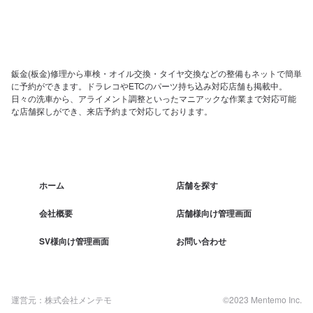
鈑金(板金)修理から車検・オイル交換・タイヤ交換などの整備もネットで簡単
に予約ができます。ドラレコやETCのパーツ持ち込み対応店舗も掲載中。
日々の洗車から、アライメント調整といったマニアックな作業まで対応可能
な店舗探しができ、来店予約まで対応しております。
ホーム
店舗を探す
会社概要
店舗様向け管理画面
SV様向け管理画面
お問い合わせ
運営元：株式会社メンテモ
©2023 Mentemo Inc.