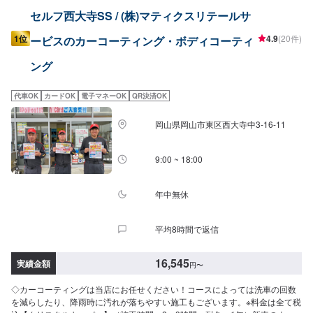
セルフ西大寺SS / (株)マティクスリテールサ
1位
4.9
(20件)
ービスのカーコーティング・ボディコーティ
ング
代車OK
カードOK
電子マネーOK
QR決済OK
岡山県岡山市東区西大寺中3-16-11
9:00 ~ 18:00
年中無休
平均8時間で返信
16,545
実績金額
円
〜
◇カーコーティングは当店にお任せください！コースによっては洗車の回数
を減らしたり、降雨時に汚れが落ちやすい施工もございます。※料金は全て税