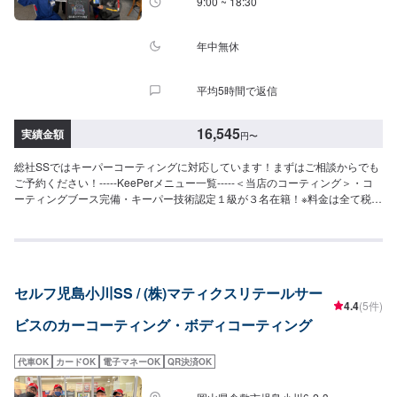
9:00 ~ 18:30
106,200円※鏡面研磨は別途料金(軽研磨は施工料金に含みます）【Wダイヤモ
ンドキーパー】（施工時間：6〜12時間、耐久：3年(1年に1度のメンテナン
スで5年)）ガラス被膜を2回重ね塗りすることにより、ダイヤモンドキーパー
年中無休
より厚い被膜を作ります。SS：75,800円S：83,800円M：91,900円L：
97,800円LL：108,000円XL：137,900円※鏡面研磨は別途料金(軽研磨は施工
平均5時間で返信
料金に含みます）【エコダイヤキーパー】（施工時間：4〜8時間、耐久：3
年(2年もしくは1年に1度のメンテナンスで5年)）超強力な防汚能力と輝き、
強い撥水力で水シミができにくくなります。SS：75,800円S：83,800円M：
16,545
実績金額
円
〜
91,900円L：97,800円LL：108,000円XL：137,900円※鏡面研磨は別途料金
(軽研磨は施工料金に含みます）【EXキーパー】（施工時間：8時間〜１日、
総社SSではキーパーコーティングに対応しています！まずはご相談からでも
耐久：3年(２年（または１年）に１回のメンテナンスで６年)）圧倒的な厚み
ご予約ください！-----KeePerメニュー一覧-----＜当店のコーティング＞・コ
を持つコーティング被膜で汚れを弾く撥水力を得るとともに、水シミや水ア
ーティングブース完備・キーパー技術認定１級が３名在籍！※料金は全て税込
カの原因を解決SS：115,700円S：126,200円M：137,500円L：153,200円
【クリスタルキーパー】（施工時間：2〜3時間、耐久：1年）新車のような
LL：163,400円XL：178,000円【ピュアキーパー（ポリマーコーティン
輝きを甦らせます。汚れにくくなり洗車回数も減ります。SS：18,200円S：
グ）】（施工時間：40分〜、耐久：3ヶ月）洗車で取れない汚れもスパッと
20,400円M：22,800円L：25,000円LL：29,800円XL：34,500円※軽研磨は別
取れる。繰り返し施工でキレイが増し、被膜が強くなる。SS：6,690円S：
途料金【フレッシュキーパー】（施工時間：2時間、耐久：1年以上）雨で汚
7,210円M：7,940円L：8,560円LL：9,920円XL：11,900円⚫︎その他メニュー
れが落ちる。強い水はじき。水シミができにくくなる。SS：28,700円S：
【モールプロテクト】（施工時間：1時間30分〜）メッキモールに着いた白
セルフ児島小川SS / (株)マティクスリテールサー
30,900円M：33,300円L：35,500円LL：40,300円XL：45,000円※軽研磨は別
いシミから守ります5,400円【モールクリーン＆プロテクト】（施工時間：
4.4
(5件)
途料金【ダイヤモンドキーパー】（施工時間：6〜8時間、耐久：3年(1年に1
5〜8時間）白いシミを除去→シミから守ります39,600円（リーフレール同時
ビスのカーコーティング・ボディコーティング
度のメンテナンスで5年)）強い撥水力があり、新車時を凌駕するツヤと濃厚
施工の場合58,300円）【樹脂フェンダーキーパー】（施工時間：50分〜）無
な発色が得られます。SS：52,300円S：57,800円M：63,400円L：67,600円
塗装樹脂フェンダーの色、艶を守ります。白くなるのを防ぎます・フェンダ
LL：74,400円XL：95,200円※鏡面研磨は別途料金(軽研磨は施工料金に含みま
ー：6,280円・フル：9,270円・無塗装樹脂パーツ面積の大きい車：12,560円
代車OK
カードOK
電子マネーOK
QR決済OK
す）New!!【ダイヤⅡキーパー】（施工時間：6〜8時間、耐久：3年(2年に1
（対象車の一例）レクサスNX/LX/RXトヨタFJクルーザー/シエンタ/ライズ日
度のメンテナンスで6年)）ダイヤモンドキーパーの2倍の艶と自浄性能を併せ
産キックス/デュアリスホンダCRV/シビック三菱エクリプスクロス/アウトラ