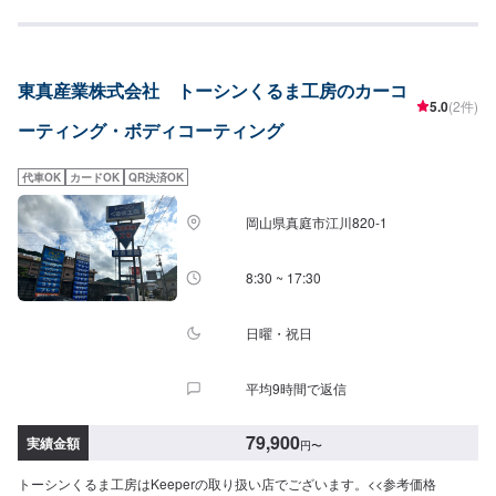
以上）雨が降ると汚れが落ちる。青空駐車歓迎！SS：28,700円S：30,900円
線から無塗装の樹脂パーツを守ります・フェンダー：6,280円・フル：9,270
M：33,300円L：35,500円LL：40,300円XL：45,000円※軽研磨は別途料金
円・無塗装樹脂パーツ面積の大きい車：12,560円（対象車の一例）レクサス
【ダイヤモンドキーパー】（施工時間：6〜8時間、耐久：3年(1年に1度のメ
NX/LX/RXトヨタFJクルーザー/シエンタ/ライズ日産キックス/デュアリスホン
ンテナンスで5年)）強い撥水力があり、新車時よりも良いツヤと濃厚な発色
ダCRV/シビック三菱エクリプスクロス/アウトランダーマツダCX-3/CX-8/CX-
東真産業株式会社 トーシンくるま工房のカーコ
が得られますSS：52,300円S：57,800円M：63,400円L：67,600円LL：
60/MX-30スバルXV/WRXS4スズキジムニー/ラパンBMWX1/X3アウディQ2〜
5.0
(2件)
74,400円XL：95,200円※鏡面研磨は別途料金(軽研磨は施工料金に含みます）
Q7フォルクスワーゲンティグアン/ティークロスメルセデスベンツGLA、
ーティング・ボディコーティング
New!!【ダイヤⅡキーパー】（施工時間：6〜8時間、耐久：3年(2年に1度の
GLB、GLCボルボXC60プジョー2008/3008/5008テスラモデルX他＜＜施工
メンテナンスで6年)）ダイヤモンドキーパーの2倍の艶と自浄性能を併せ持ち
費用を詳しく知りたい方は、ネット予約時に車種記載の上お問い合わせくだ
ながらも、金額はWダイヤよりお得。コスパ重視の方にお勧めしたい、最新
さい＞＞
代車OK
カードOK
QR決済OK
ハイエンドコーティングです。SS：63,300円S：68,800円M：74,400円L：
78,600円LL：85,400円XL：106,200円※鏡面研磨は別途料金(軽研磨は施工料
岡山県真庭市江川820-1
金に含みます）【Wダイヤモンドキーパー】（施工時間：6〜12時間、耐久：
3年(1年に1度のメンテナンスで5年)）ガラス被膜を2回重ね塗りしてより厚い
皮膜を作りますSS：75,800円S：83,800円M：91,900円L：97,800円LL：
8:30 ~ 17:30
108,000円XL：137,900円※鏡面研磨は別途料金(軽研磨は施工料金に含みま
す）【エコダイヤキーパー】（施工時間：4〜8時間、耐久：3年(2年もしくは
1年に1度のメンテナンスで5年)）超強力な防汚能力と輝き、強い水はじきで
日曜・祝日
水シミができにくくなる自然な雨が洗車となるSS：75,800円S：83,800円
M：91,900円L：97,800円LL：108,000円XL：137,900円※鏡面研磨は別途料
平均9時間で返信
金(軽研磨は施工料金に含みます）【EXキーパー】（施工時間：8時間〜１
日、耐久：3年(２年（または１年）に１回のメンテナンスで６年)）圧倒的な
厚みを持つコーティング被膜で水と共にホコリや汚れを弾きます！これまで
79,900
実績金額
円
〜
とは違う被膜で、水シミ・水アカの定着を根本的に防ぐことができます。
SS：115,700円S：126,200円M：137,500円L：153,200円LL：163,400円
トーシンくるま工房はKeeperの取り扱い店でございます。<<参考価格
XL：178,000円【モールプロテクト】（施工時間：1時間30分〜）メッキモ