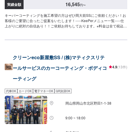
でとは違う被膜で、水シミ・水アカの定着を根本的に防ぐ。SS：115,700円
16,545
実績金額
円
〜
S：126,200円M：137,500円L：153,200円LL：163,400円XL：178,000円
【樹脂フェンダーキーパー】（施工時間：50分〜）紫外線から無塗装の樹脂
キーパーコーティングを施工希望の方はぜひ岡大前SSにご依頼ください！お
パーツの色や艶を守ります6,280〜17,400円（樹脂パーツの大きさによって
客様のご要望に合ったご提案をいたします！-----KeePerメニュー一覧-----仕
価格が変わります）＜＜施工費用を詳しく知りたい方は、ネット予約時にお
上がりに絶対の自信あり！！ご依頼お待ちしております。※料金は全て税込
問い合わせください＞＞
【クリスタルキーパー】（施工時間：2〜3時間、耐久：1年）新車のような
輝きを甦らせますSS：18,200円S：20,400円M：22,800円L：25,000円LL：
29,800円XL：34,500円※軽研磨は別途料金【フレッシュキーパー】（施工時
間：2時間、耐久：1年以上）雨が降ると汚れが落ちるSS：28,700円S：
30,900円M：33,300円L：35,500円LL：40,300円XL：45,000円※軽研磨は別
クリーンeco新屋敷SS / (株)マティクスリテ
途料金【ダイヤモンドキーパー】（施工時間：6〜8時間、耐久：3年(1年に1
度のメンテナンスで5年)）強い撥水力があり、新車時を凌駕するツヤと濃厚
3位
4.9
(13件)
ールサービスのカーコーティング・ボディコ
な発色が得られますSS：52,300円S：57,800円M：63,400円L：67,600円
LL：74,400円XL：95,200円※鏡面研磨は別途料金(軽研磨は施工料金に含みま
ーティング
す）New!!【ダイヤⅡキーパー】（施工時間：6〜8時間、耐久：3年(2年に1
度のメンテナンスで6年)）ダイヤモンドキーパーの2倍の艶と自浄性能を併せ
持ちながらも、金額はWダイヤよりお得。コスパ重視の方にお勧めしたい、
代車OK
カードOK
電子マネーOK
QR決済OK
最新ハイエンドコーティングです。SS：63,300円S：68,800円M：74,400円
L：78,600円LL：85,400円XL：106,200円※鏡面研磨は別途料金(軽研磨は施
岡山県岡山市北区野田1-1-38
工料金に含みます）【Wダイヤモンドキーパー】（施工時間：6〜12時間、耐
久：3年(1年に1度のメンテナンスで5年)）ガラス被膜を2回重ね塗りして、ダ
イヤモンドキーパーより厚い皮膜を作りますSS：75,800円S：83,800円M：
9:00 ~ 18:00
91,900円L：97,800円LL：108,000円XL：137,900円※鏡面研磨は別途料金
(軽研磨は施工料金に含みます）【エコダイヤキーパー】（施工時間：4〜8時
間、耐久：3年(2年もしくは1年に1度のメンテナンスで5年)）超強力な防汚能