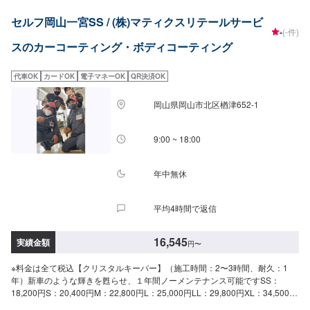
象車]と[12,200円対象車]がございます。車種を記載の上お問い合わせくださ
円M：22,800円L：25,000円LL：29,800円XL：34,500円※軽研磨は別途料金
い。[18,300円対象車]ジープ・ラングラー、プジョー・リフター【ホイールコ
セルフ岡山一宮SS / (株)マティクスリテールサービ
【フレッシュキーパー】（施工時間：2時間、耐久：1年以上）雨が降ると汚
ーティング（シングル）】（施工時間：50分〜）分厚いガラス被膜でホイー
-
(-件)
れが落ちるSS：28,700円S：30,900円M：33,300円L：35,500円LL：40,300
ルを汚れからしっかりと守ります。〜15インチ：10,700円16〜19インチ：
スのカーコーティング・ボディコーティング
円XL：45,000円※軽研磨は別途料金【ダイヤモンドキーパー】（施工時間：
12,100円20インチ〜：14,300円【ホイールコーティング（ダブル）】（施工
6〜8時間、耐久：3年(1年に1度のメンテナンスで5年)）強い撥水力があり、
時間：2時間〜）ホイールコーティングのガラス被膜にもう一層乗せることで
新車時を凌駕するツヤと濃厚な発色が得られますSS：52,300円S：57,800円
よりツヤと水ハジキを保ちます。〜15インチ：15,900円16〜19インチ：
代車OK
カードOK
電子マネーOK
QR決済OK
M：63,400円L：67,600円LL：74,400円XL：95,200円※鏡面研磨は別途料金
18,100円20インチ〜：21,500円【ホイールクリーニング】（施工時間：10
(軽研磨は施工料金に含みます）New!!【ダイヤⅡキーパー】（施工時間：6〜
分〜）洗車だけでは落ちない油汚れ、ブレーキダストなどを専用ケミカルと
岡山県岡山市北区楢津652-1
8時間、耐久：3年(2年に1度のメンテナンスで6年)）ダイヤモンドキーパーの
道具で綺麗にします。2,300円
2倍の艶と自浄性能を併せ持ちながらも、金額はWダイヤよりお得。コスパ重
視の方にお勧めしたい、最新ハイエンドコーティングです。SS：63,300円
9:00 ~ 18:00
S：68,800円M：74,400円L：78,600円LL：85,400円XL：106,200円※鏡面研
磨は別途料金(軽研磨は施工料金に含みます）【Wダイヤモンドキーパー】
（施工時間：6〜12時間、耐久：3年(1年に1度のメンテナンスで5年)）ガラ
年中無休
ス被膜を2回重ね塗りして、ダイヤモンドキーパーより厚い被膜を作ります
SS：75,800円S：83,800円M：91,900円L：97,800円LL：108,000円XL：
平均4時間で返信
137,900円※鏡面研磨は別途料金(軽研磨は施工料金に含みます）【エコダイヤ
キーパー】（施工時間：4〜8時間、耐久：3年(2年もしくは1年に1度のメン
テナンスで5年)）超強力な防汚能力と輝き、強い水はじきで水シミができに
16,545
実績金額
円
〜
くくなるSS：75,800円S：83,800円M：91,900円L：97,800円LL：108,000
円XL：137,900円※鏡面研磨は別途料金(軽研磨は施工料金に含みます）【モ
※料金は全て税込【クリスタルキーパー】（施工時間：2〜3時間、耐久：1
ールプロテクト】（施工時間：1時間30分〜）メッキモールを白いシミから
年）新車のような輝きを甦らせ、１年間ノーメンテナンス可能ですSS：
守ります5,400円【モールクリーン＆プロテクト】（施工時間：5〜8時間）
18,200円S：20,400円M：22,800円L：25,000円LL：29,800円XL：34,500円
白いシミを除去してその後シミから守ります39,600円（リーフレール同時施
※軽研磨は別途料金【フレッシュキーパー】（施工時間：2時間、耐久：1年
工の場合58,300円）【樹脂フェンダーキーパー】（施工時間：50分〜）紫外