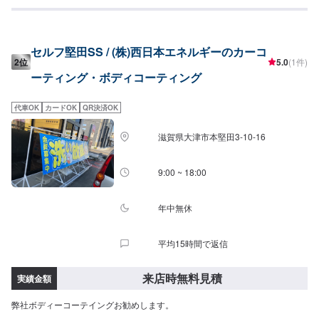
アップします！[施工内容]・洗車・鉄粉取り・ピュアコートレジン施工[基本
料金]SSサイズ：7,700円Sサイズ：8,250円Mサイズ：8,800円Lサイズ：
9,350円LLサイズ：9,900円XLサイズ：別途お見積もり[施工目安時間]60分〜
[持続期間]約60〜90日【SUPERWAXMAXPRO仕様】当店のコーティングは
セルフ堅田SS / (株)西日本エネルギーのカーコ
即日施工で完成いたします！世界最高品質ブラジル産の天然カルナパロウ1号
2位
5.0
(1件)
を主成分とした、最高の光沢と親水性レベルの水弾きを実現いたします。[施
ーティング・ボディコーティング
工内容]・洗車・鉄粉除去・スーパークリーナー・コーティングワックス施工
[基本料金]SSサイズ：22,000円Sサイズ：23,100円Mサイズ：26,400円Lサイ
ズ：29,700円LLサイズ：33,000円XLサイズ：別途お見積もり[施工目安時
代車OK
カードOK
QR決済OK
間]120分〜【MAXPROスーパーコート】フッ素とレジンとシリカで驚異のガ
ード力を実現！ダブルガードで、酸性雨や鳥のフン等によるボディへのダメ
滋賀県大津市本堅田3-10-16
ージをシャットアウトします。コーティング成分には天然カルナバロウを融
合させることに成功し、これまでにない未体験の輝きを放ちます。また、基
本的に潮が引くような親水性の特徴を持ち、残った場合も円形ではなく、楕
9:00 ~ 18:00
円形に水が残るためウォータースポット(焼き付け)を防止します。[基本料
金]SSサイズ：33,000円Sサイズ：38,500円Mサイズ：44,000円Lサイズ：
49,500円LLサイズ：55,000円XLサイズ：別途お見積もり[施工目安時間]1
年中無休
日〜[持続期間]3年※45日〜60日毎のメンテナンスをすることにより、光沢が
保証されます。
平均15時間で返信
来店時無料見積
実績金額
弊社ボディーコーテイングお勧めします。