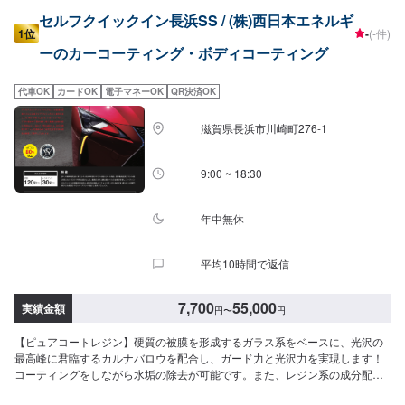
セルフクイックイン長浜SS / (株)西日本エネルギ
1位
-
(-件)
ーのカーコーティング・ボディコーティング
代車OK
カードOK
電子マネーOK
QR決済OK
滋賀県長浜市川崎町276-1
9:00 ~ 18:30
年中無休
平均10時間で返信
7,700
55,000
実績金額
円
〜
円
【ピュアコートレジン】硬質の被膜を形成するガラス系をベースに、光沢の
最高峰に君臨するカルナバロウを配合し、ガード力と光沢力を実現します！
コーティングをしながら水垢の除去が可能です。また、レジン系の成分配合
のため、硬い被膜を形成します！天然成分カルナバロウ1号配合なので、光沢