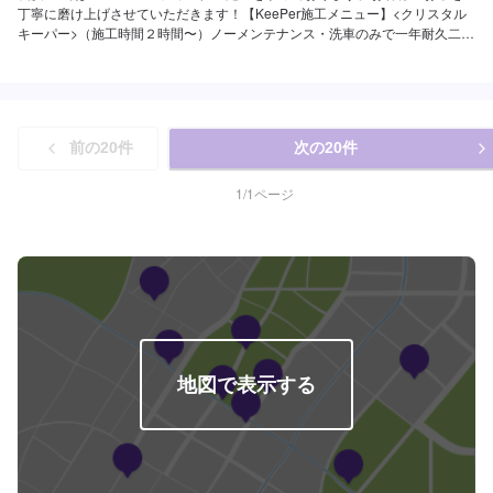
丁寧に磨け上げさせていただきます！【KeePer施工メニュー】<クリスタル
キーパー>（施工時間２時間〜）ノーメンテナンス・洗車のみで一年耐久二層
構造で、透明感のあるガラス特有のツヤが施されます繰り返しの施行でどん
どん綺麗になります17,400円（SSサイズ）19,500円（Sサイズ）21,800円
（Mサイズ）23,900円（Lサイズ）28,400円（LLサイズ）32,900円（XLサイ
ズ）<フレッシュキーパー>（施工時間２時間〜）ノーメンテナンスで一年耐
久雨が降ったら水滴と一緒に汚れが落ちる（高砂糖を含む場合は洗車が必要
前の
20
件
次の
20
件
です）27,400円（SSサイズ）29,500円（Sサイズ）31,800円（Mサイズ）
33,900円（Lサイズ）38,400円（LLサイズ）42,900円（XLサイズ）<ダイヤ
モンドキーパー>（施工時間３〜８時間）ノーメンテナンス・洗車のみで三年
1
/
1
ページ
耐久より強く塗装を守る高密度ガラス被膜にて施工深い艶を生み出します
49,900円（SSサイズ）55,100円（Sサイズ）60,400円（Mサイズ）64,400円
（Lサイズ）70,900円（LLサイズ）90,700円（XLサイズ）【オプションメニ
ュー】<樹脂フェンダーキーパー>（施工時間５０分〜）樹脂でできたフェン
ダーの耐久性が高くなり紫外線から守ります12,200円（参考価格）車種によ
って異なる場合がございます。<ホイールコーティング（シングル）>（施工
時間５０分〜）分厚いガラス被膜でホイールをしっかりと守る〜15インチ
▶︎10,400円16〜19インチ▶︎11,800円20インチ〜▶︎13,900円<ホイールコーテ
ィング（ダブル）>（施工時間２時間〜）シングルにもう一層乗せることでよ
地図で表示する
り艶と水弾きを保つ〜15インチ▶︎15,500円16〜19インチ▶︎17,600円20イン
チ〜▶︎20,900円