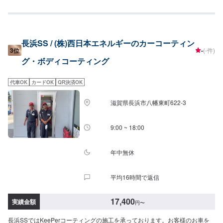
長浜SS / (株)西日本エネルギーのカーコーティン
3位
-
(-件)
グ・ボディコーティング
代車OK
カードOK
QR決済OK
滋賀県長浜市八幡東町622-3
9:00 ~ 18:00
年中無休
平均16時間で返信
17,400
実績金額
円
〜
長浜SSではKeePerコーティングの施工を承っております。お客様のお車を