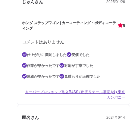
じゅんさん
2025/01/26
ホンダ ステップワゴン | カーコーティング・ボディコーテ
5
ィング
コメントはありません
仕上がりに満足しました
安価でした
作業が早かったです
対応が丁寧でした
連絡が早かったです
見積もりが正確でした
キーパープロショップ足立R4SS / 出光リテール販売 (株) 東京
カンパニー
匿名さん
2024/10/14