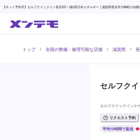
【ネット予約可】セルフクイックイン長浜SS / (株)西日本エネルギー | 滋賀県長浜市川崎町の自動
トップ
全国の整備・修理可能な店舗
滋賀県
長
セルフクイッ
セルフクイックインナガ
リクエスト予約
平均10時間で返信