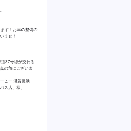
。

ります！お車の整備の
いませ！

県道37号線が交わる
点の角にございま
ーヒー 滋賀長浜
パス店」様、