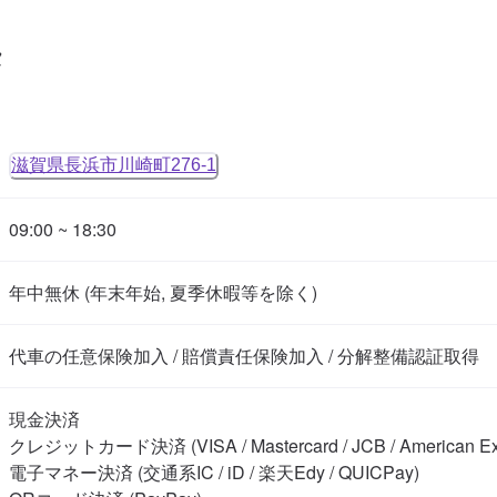
タ
滋賀県長浜市川崎町276-1
09:00 ~ 18:30
年中無休 (年末年始, 夏季休暇等を除く)
代車の任意保険加入 / 賠償責任保険加入 / 分解整備認証取得
現金決済

クレジットカード決済 (VISA / Mastercard / JCB / American Exp
電子マネー決済 (交通系IC / iD / 楽天Edy / QUICPay)
