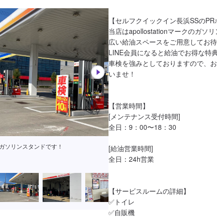
【セルフクイックイン長浜SSのPR
当店はapollostationマークのガ
広い給油スペースをご用意してお待
LINE会員になると給油でお得な特
車検を強みとしておりますので、お
いませ！

【営業時間】

[メンテナンス受付時間]

全日：9：00〜18：30

ionのガソリンスタンドです！
[給油営業時間]

全日：24h営業

【サービスルームの詳細】

✅トイレ

✅自販機
