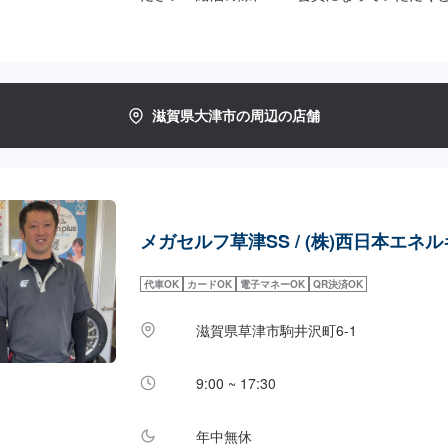
【営業時間】[メンテナンス受付時間]全日：9：00
時間]全日：6：00〜23：00【サービスルーム
箱✅自販機✅喫煙室をご用意してお待ちしており
当店は高島大津線(県道558号線)沿いにござい
「松江動物病院」様、居酒屋「でらほや」様がご
滋賀県大津市の周辺の店舗
メガセルフ草津SS / (株)西日本エネ
代車OK
カードOK
電子マネーOK
QR決済OK
滋賀県草津市駒井沢町6-1
9:00 ~ 17:30
年中無休