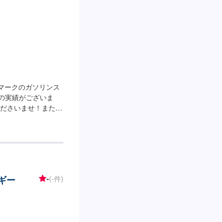
光マークのガソリンス
台の実績がございま
ださいませ！また、
足回りの整備なども
ンス受付時間]全
営業【サービスルーム
室のご用意がござい
在籍】当店には2級
整備士が作業いたし
ルギー
-
(-件)
店は大津能登川長浜
ートと併設している
ております。