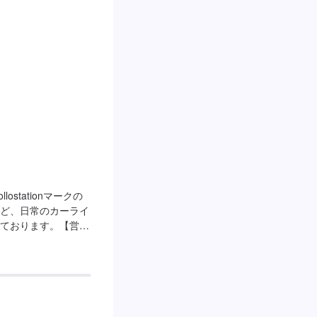
stationマークの
ど、日常のカーライ
ております。【営業
30[給油営業時間]全
ーン】LINEの新規
でお得なガソリン値
【サービスルームの
ございます。ご来店
持者が在籍】2級整