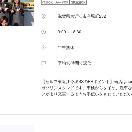
代車OK
カードOK
QR決済OK
滋賀県東近江市今堀町232
9:00 ~ 18:30
年中無休
平均16時間で返信
【セルフ東近江今堀SSのPRポイント】当店はapollo
ガソリンスタンドです。車検からタイヤ、洗車な
フがより充実するようお手伝いをさせていただい
時間】[メンテナンス受付時間]全日：9：00〜18：
日：6：00〜24：00【当店で行っているキャンペ
会員になっていただくと5円/Lオフ、車検の実施
引きがございます。詳しくは車検のページにて！
詳細】✅椅子✅トイレ✅ゴミ箱✅自販機の設置が
の際は、お気軽にご利用くださいませ。【資格保