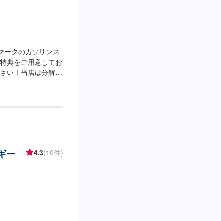
光マークのガソリンス
特典をご用意してお
さい！当店は分解整
、高度なお車の整備
くださいませ！【営
：00[給油営業時間]
ペーン】LINE会員
す！【サービスルーム
格保持者が在籍】当
の整備・修理の際は資
ルギー
4.3
(10件)
すのでご安心くださ
)沿いにございます。
ます。