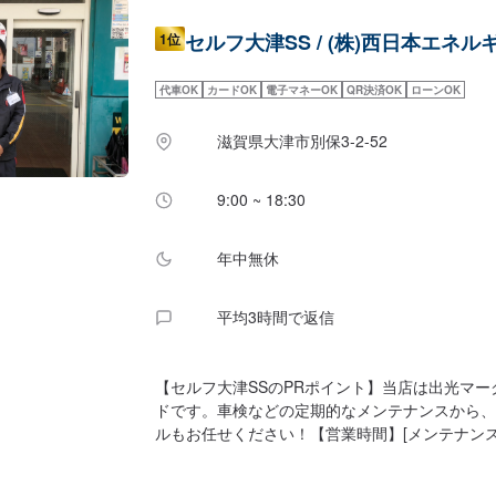
セルフ大津SS / (株)西日本エネル
1位
代車OK
カードOK
電子マネーOK
QR決済OK
ローンOK
滋賀県大津市別保3-2-52
9:00 ~ 18:30
年中無休
平均3時間で返信
【セルフ大津SSのPRポイント】当店は出光マ
ドです。車検などの定期的なメンテナンスから、
ルもお任せください！【営業時間】[メンテナンス
00〜18：30[給油営業時間]全日：7：00〜23
キャンペーン】LINE会員になっていただくと、初