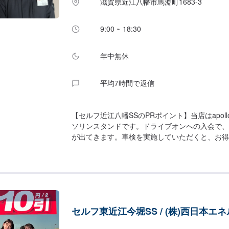
滋賀県近江八幡市馬淵町1683-3
9:00 ~ 18:30
年中無休
平均7時間で返信
【セルフ近江八幡SSのPRポイント】当店はapollos
ソリンスタンドです。ドライブオンへの入会で、
が出てきます。車検を実施していただくと、お得
特典がございます！ぜひお任せください！【営業
ス受付時間]全日：9：00〜18：30[給油営業時間]
00【サービスルームの詳細】✅トイレ✅ゴミ箱
ざいます。【資格保持者が在籍】2級整備士が在
車のことならお気軽にご相談くださいませ！【ア
8号線沿いに位置しております。道路向かいには
セルフ東近江今堀SS / (株)西日本エ
店」様があります。