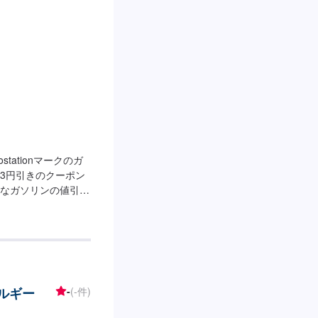
tationマークのガ
3円引きのクーポン
なガソリンの値引き
時間】[メンテナン
全日：6：00〜23：
✅自販機のご用意がご
籍しております！お
クセス】当店は国道
「ニトリ近江八幡
ネルギー
-
(-件)