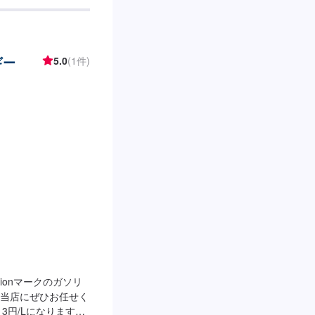
】✅トイレ✅ゴミ箱
店は国道1号線沿い
隣にあります。ま
トヨタモビリティ滋
ギー
5.0
(1件)
tionマークのガソリ
当店にぜひお任せく
3円/Lになります！