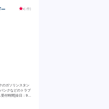
ギー
-
(-件)
ークのガソリンスタン
パンクなどのトラブ
受付時間]全日：9：
：00【当店で行っている
回5円/L引きの特典