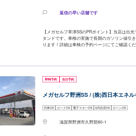
返信の早い店舗です
【メガセルフ草津SSのPRポイント】当店は出
タンドです。車検の実施で長期のガソリン値引き
ります！詳細は車検の予約ページにてご確認くだ
備認証を取得しておりますので、給油だけでなく
に関しても行うことが可能です！お気軽にご相談
業時間】[メンテナンス受付時間]全日：9：00〜18
全日：6：00〜23：00【当店で行っているキャン
登録後、初回給油でガソリン5円/Loffとなりま
即時予約
当日予約
の詳細】✅トイレ✅ゴミ箱✅自販機✅喫煙室【資
店では2級整備士が2名在籍しております。お車
メガセルフ野洲SS / (株)西日本エネ
格を持った整備士が、責任を持って作業いたしま
い。【アクセス】当店は草津守山線(県道42号線
「マナベインテリアハーツ草津店」様が隣にあり
代車OK
カードOK
電子マネーOK
QR決済OK
ローンOK
滋賀県野洲市久野部80-1