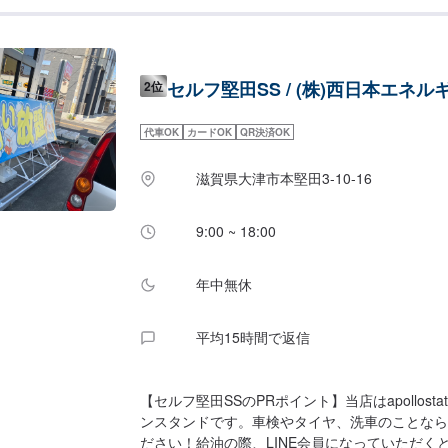
をご用意しております。【サービスルームの詳細
✅自販機をご用意しております。【アクセス】当
にございます。牛丼屋さんの「松屋大津店」様が
た、道路向かいには「滋賀スバル大津店」様、「
セルフ堅田SS / (株)西日本エネル
2位
賀大津店」様があります。
代車OK
カードOK
QR決済OK
滋賀県大津市本堅田3-10-16
9:00 ~ 18:00
年中無休
平均15時間で返信
【セルフ堅田SSのPRポイント】当店はapollosta
ンスタンドです。車検やタイヤ、洗車のことなら
ださい！給油の際、LINE会員になっていただくと