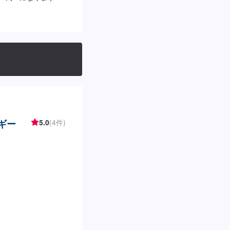
〜18：00[給油営業
の詳細】✅トイレ✅ゴミ
ます！【アクセス】
ます。道路向かいには
ざいます。
ルギー
5.0
(4件)