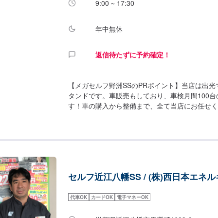
9:00 ~ 17:30
年中無休
返信待たずに予約確定！
【メガセルフ野洲SSのPRポイント】当店は出
タンドです。車販売もしており、車検月間100
す！車の購入から整備まで、全て当店にお任せく
当店は整備認証を取得しておりますので、お車の
しっかり整備が可能です。【営業時間】[メンテナ
日：9：00〜18：30[給油営業時間]全日：24h
の詳細】✅椅子✅トイレ✅ゴミ箱✅自販機✅喫煙
ます。お気軽にご利用ください！【資格保持者が
整備士が2名、在籍しております。資格を持った
セルフ近江八幡SS / (株)西日本エネ
ますので、ご安心くださいませ。【アクセス】当
線(県道2号線)沿いにございます。ファミリーマ
店舗です。野洲駅から約500mのところに位置し
代車OK
カードOK
電子マネーOK