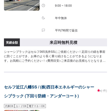
9:00 ~ 18:00
年中無休
平均7時間で返信
来店時無料見積
実績金額
シャーシブラックはセルフ365浅井SSにご依頼ください！足回りの錆を事前
に防ぐことができ、お車のより長く乗り続けることができるようになりま
す。お気軽にご予約ください！<費用目安>ご来店後のお見積もりとなりま
す。
セルフ近江八幡SS / (株)西日本エネルギーのシャー
-
(-件)
シブラック (下回り防錆・アンダーコート)
代車OK
カードOK
電子マネーOK