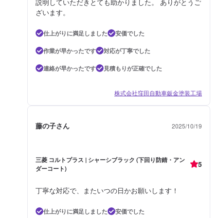
説明していただきとても助かりました。 ありがとうご
ざいます。
仕上がりに満足しました
安価でした
作業が早かったです
対応が丁寧でした
連絡が早かったです
見積もりが正確でした
株式会社窪田自動車鈑金塗装工場
藤の子さん
2025/10/19
三菱 コルトプラス | シャーシブラック (下回り防錆・アン
5
ダーコート)
丁寧な対応で、またいつの日かお願いします！
仕上がりに満足しました
安価でした