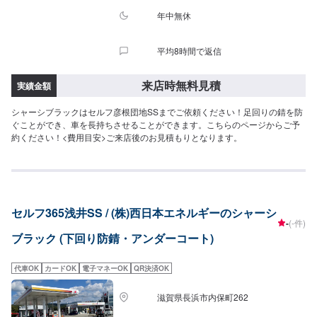
年中無休
平均8時間で返信
来店時無料見積
実績金額
シャーシブラックはセルフ彦根団地SSまでご依頼ください！足回りの錆を防
ぐことができ、車を長持ちさせることができます。こちらのページからご予
約ください！<費用目安>ご来店後のお見積もりとなります。
セルフ365浅井SS / (株)西日本エネルギーのシャーシ
-
(-件)
ブラック (下回り防錆・アンダーコート)
代車OK
カードOK
電子マネーOK
QR決済OK
滋賀県長浜市内保町262