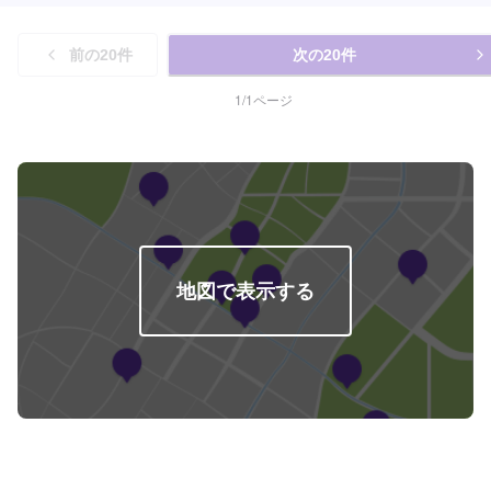
前の
20
件
次の
20
件
1
/
1
ページ
地図で表示する