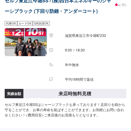
セルフ東近江今堀SS / (株)西日本エネルギーのシャ
-
(-件)
ーシブラック (下回り防錆・アンダーコート)
代車OK
カードOK
QR決済OK
滋賀県東近江市今堀町232
9:00 ~ 18:30
年中無休
平均16時間で返信
来店時無料見積
実績金額
セルフ東近江今堀SSはシャーシブラックも承っております！足回りを錆から
守ることができ、お車の寿命を延ばすことができます。お気軽にお問い合わ
せください！<費用目安>ご来店後のお見積もりとなります。