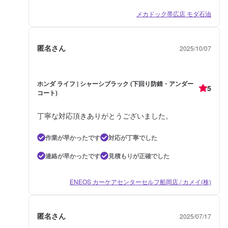
メカドック帯広店 モダ石油
匿名さん
2025/10/07
ホンダ ライフ | シャーシブラック (下回り防錆・アンダー
5
コート)
丁寧な対応頂きありがとうございました。
作業が早かったです
対応が丁寧でした
連絡が早かったです
見積もりが正確でした
ENEOS カーケアセンターセルフ船岡店 / カメイ(株)
匿名さん
2025/07/17