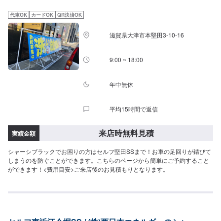
代車OK
カードOK
QR決済OK
滋賀県大津市本堅田3-10-16
9:00 ~ 18:00
年中無休
平均15時間で返信
来店時無料見積
実績金額
シャーシブラックでお困りの方はセルフ堅田SSまで！お車の足回りが錆びて
しまうのを防ぐことができます。こちらのページから簡単にご予約すること
ができます！<費用目安>ご来店後のお見積もりとなります。