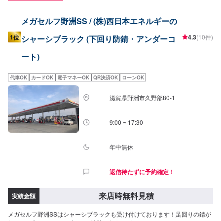
メガセルフ野洲SS / (株)西日本エネルギーの
1位
4.3
(10件)
シャーシブラック (下回り防錆・アンダーコ
ート)
代車OK
カードOK
電子マネーOK
QR決済OK
ローンOK
滋賀県野洲市久野部80-1
9:00 ~ 17:30
年中無休
返信待たずに予約確定！
来店時無料見積
実績金額
メガセルフ野洲SSはシャーシブラックも受け付けております！足回りの錆が