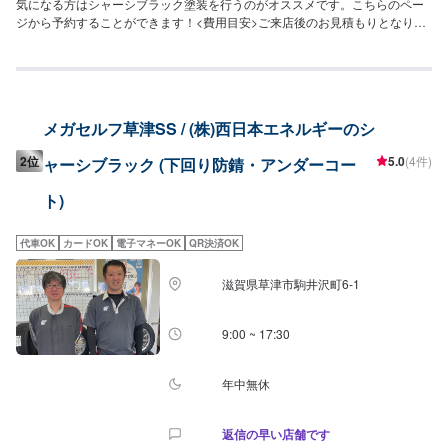
気になる方はシャーシブラック塗装を行うのがオススメです。こちらのペー
ジから予約することができます！<費用目安>ご来店後のお見積もりとなりま
す。
メガセルフ草津SS / (株)西日本エネルギーのシ
2位
5.0
(4件)
ャーシブラック (下回り防錆・アンダーコー
ト)
代車OK
カードOK
電子マネーOK
QR決済OK
滋賀県草津市駒井沢町6-1
9:00 ~ 17:30
年中無休
返信の早い店舗です