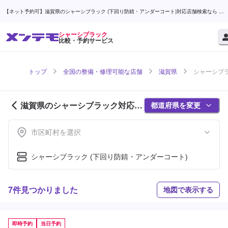
【ネット予約可】滋賀県のシャーシブラック (下回り防錆・アンダーコート)対応店舗検索なら (1
ページ目) | メンテモ
シャーシブラック
比較・予約サービス
トップ
全国の整備・修理可能な店舗
滋賀県
シャーシブラ
滋賀県のシャーシブラック対応店
都道府県を変更
舗紹介 (1ページ目)
市区町村を選択
シャーシブラック (下回り防錆・アンダーコート)
7件見つかりました
地図で表示する
即時予約
当日予約