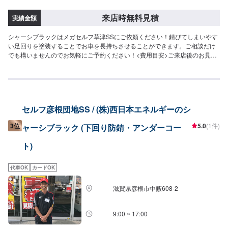
来店時無料見積
実績金額
シャーシブラックはメガセルフ草津SSにご依頼ください！錆びてしまいやす
い足回りを塗装することでお車を長持ちさせることができます。ご相談だけ
でも構いませんのでお気軽にご予約ください！<費用目安>ご来店後のお見積
もりとなります。
セルフ彦根団地SS / (株)西日本エネルギーのシ
3位
5.0
(1件)
ャーシブラック (下回り防錆・アンダーコー
ト)
代車OK
カードOK
滋賀県彦根市中藪608-2
9:00 ~ 17:00