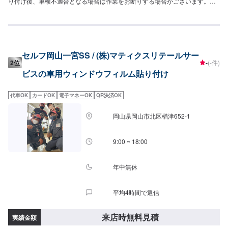
り付け後、車検不適合となる場合は作業をお断りする場合がございます。ご
了承くださいませ。
セルフ岡山一宮SS / (株)マティクスリテールサー
2位
-
(-件)
ビスの車用ウィンドウフィルム貼り付け
代車OK
カードOK
電子マネーOK
QR決済OK
岡山県岡山市北区楢津652-1
9:00 ~ 18:00
年中無休
平均4時間で返信
来店時無料見積
実績金額