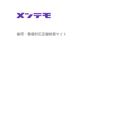
修理・整備対応店舗検索サイト
鈑金(板金)修理から車検・オイル交換・タイヤ交換などの整備もネットで簡単
に予約ができます。ドラレコやETCのパーツ持ち込み対応店舗も掲載中。
日々の洗車から、アライメント調整といったマニアックな作業まで対応可能
な店舗探しができ、来店予約まで対応しております。
ホーム
店舗を探す
会社概要
店舗様向け管理画面