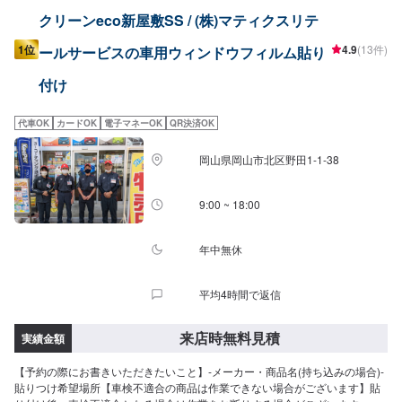
クリーンeco新屋敷SS / (株)マティクスリテ
1位
4.9
(13件)
ールサービスの車用ウィンドウフィルム貼り
付け
代車OK
カードOK
電子マネーOK
QR決済OK
岡山県岡山市北区野田1-1-38
9:00 ~ 18:00
年中無休
平均4時間で返信
来店時無料見積
実績金額
【予約の際にお書きいただきたいこと】-メーカー・商品名(持ち込みの場合)-
貼りつけ希望場所【車検不適合の商品は作業できない場合がございます】貼