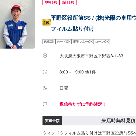
即時予約
当日予約
平野区役所前SS / (株)光陽の車
1位
フィルム貼り付け
代車OK
カードOK
電子マネーOK
ローンOK
大阪府大阪市平野区平野西3-1-33
8:00 ~ 19:00 他1件
日曜
返信待たずに予約確定！
来店時無料見積
実績金額
ウィンドウフィルム貼り付けは平野区役所前SS