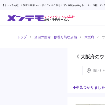
【ネット予約可】大阪府の車用ウィンドウフィルム貼り付け対応店舗検索なら (1ページ目) | メン
ウィンドウフィルム貼付
比較・予約サービス
トップ
全国の整備・修理可能な店舗
大阪府
ウ
大阪府のウ
目)
市区町
4件見つかりまし