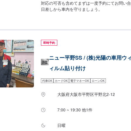
対応の可否も含めてまずは一度予約にてお問い合
日差しから車内を守りましょう。
即時予約
ニュー平野SS / (株)光陽の車用
2位
ィルム貼り付け
代車OK
カードOK
電子マネーOK
ローンOK
大阪府大阪市平野区平野北2-12
7:00 ~ 19:30 他1件
日曜