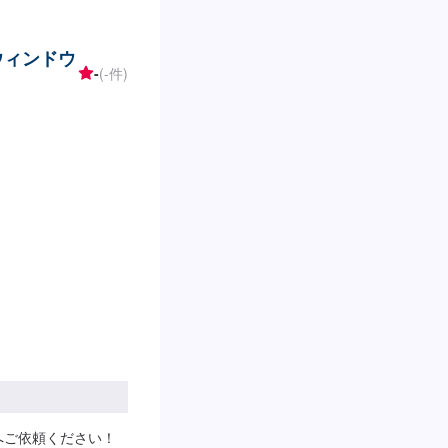
用ウィンドウ
-
(-件)
へご依頼ください！