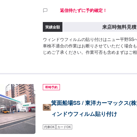
返信待たずに予約確定！
来店時無料見積
実績金額
ウィンドウフィルムの貼り付けはニュー平野SS
車検不適合の作業はお断りさせていただく場合も
じめご了承ください。作業可否も含めまずはご相
即時予約
箕面船場SS / 東洋カーマックス(
3位
ィンドウフィルム貼り付け
代車OK
カードOK