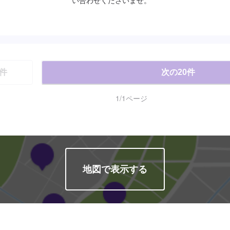
件
次の
20
件
1
/
1
ページ
地図で表示する