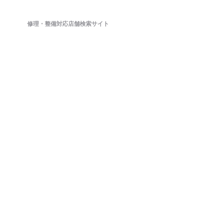
修理・整備対応店舗検索サイト
鈑金(板金)修理から車検・オイル交換・タイヤ交換などの整備もネットで簡単
に予約ができます。ドラレコやETCのパーツ持ち込み対応店舗も掲載中。
日々の洗車から、アライメント調整といったマニアックな作業まで対応可能
な店舗探しができ、来店予約まで対応しております。
ホーム
店舗を探す
会社概要
店舗様向け管理画面
SV様向け管理画面
お問い合わせ