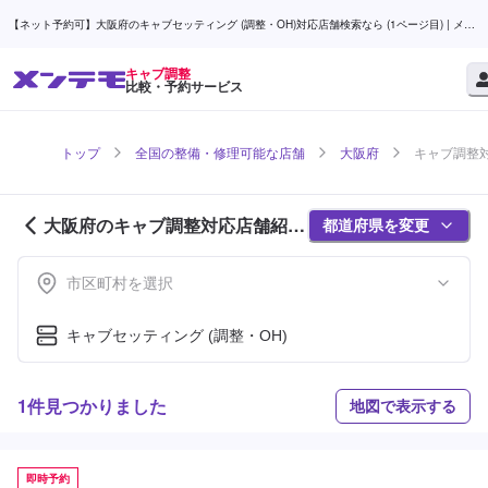
【ネット予約可】大阪府のキャブセッティング (調整・OH)対応店舗検索なら (1ページ目) | メン
テモ
キャブ調整
比較・予約サービス
トップ
全国の整備・修理可能な店舗
大阪府
キャブ調整対
大阪府のキャブ調整対応店舗紹介
都道府県を変更
(1ページ目)
市区町村を選択
キャブセッティング (調整・OH)
1件見つかりました
地図で表示する
即時予約