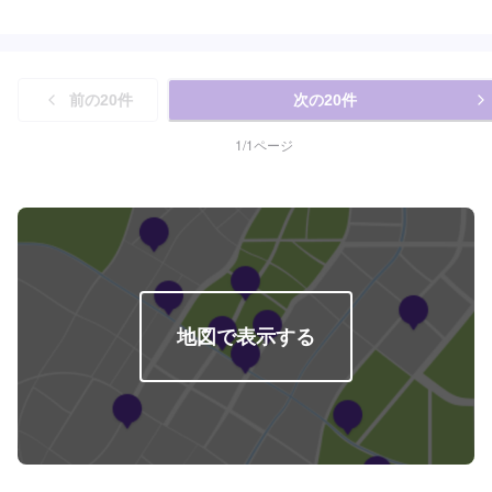
もりを致します。
前の
20
件
次の
20
件
1
/
1
ページ
地図で表示する