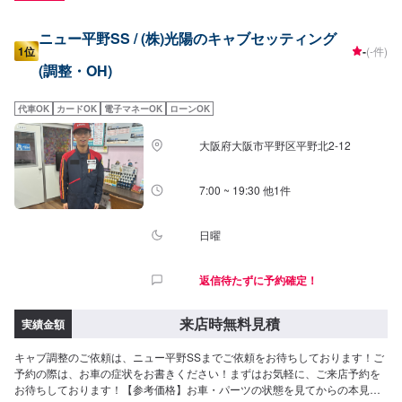
ニュー平野SS / (株)光陽のキャブセッティング
1位
-
(-件)
(調整・OH)
代車OK
カードOK
電子マネーOK
ローンOK
大阪府大阪市平野区平野北2-12
7:00 ~ 19:30 他1件
日曜
返信待たずに予約確定！
来店時無料見積
実績金額
キャブ調整のご依頼は、ニュー平野SSまでご依頼をお待ちしております！ご
予約の際は、お車の症状をお書きください！まずはお気軽に、ご来店予約を
お待ちしております！【参考価格】お車・パーツの状態を見てからの本見積