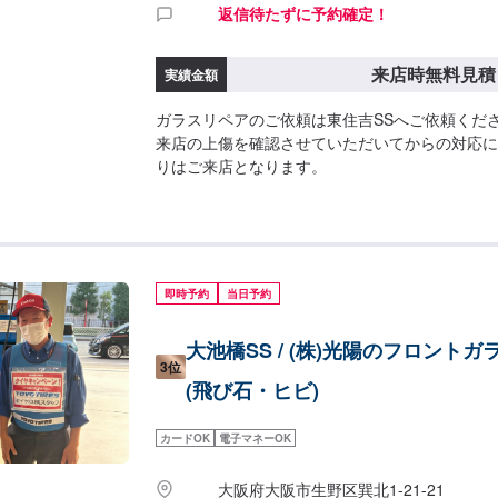
返信待たずに予約確定！
来店時無料見積
実績金額
ガラスリペアのご依頼は東住吉SSへご依頼くだ
来店の上傷を確認させていただいてからの対応に
りはご来店となります。
即時予約
当日予約
大池橋SS / (株)光陽のフロント
3位
(飛び石・ヒビ)
カードOK
電子マネーOK
大阪府大阪市生野区巽北1-21-21