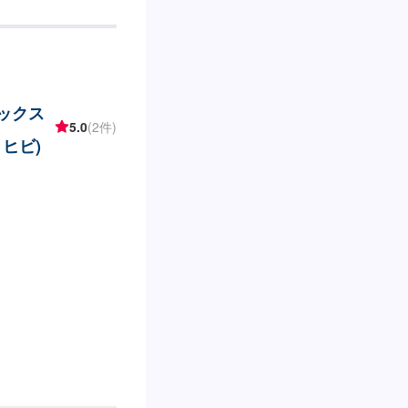
マックス
5.0
(2件)
ヒビ)