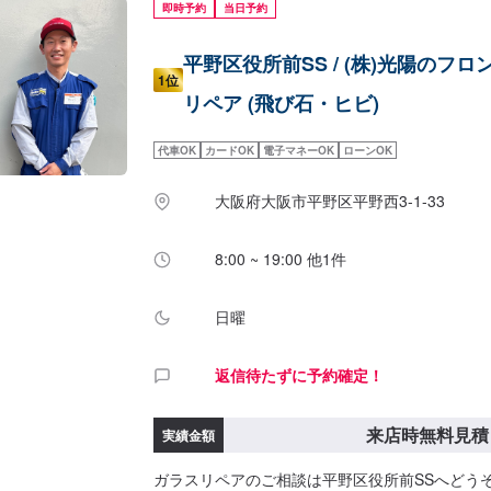
即時予約
当日予約
平野区役所前SS / (株)光陽のフ
1位
リペア (飛び石・ヒビ)
代車OK
カードOK
電子マネーOK
ローンOK
大阪府大阪市平野区平野西3-1-33
8:00 ~ 19:00 他1件
日曜
返信待たずに予約確定！
来店時無料見積
実績金額
ガラスリペアのご相談は平野区役所前SSへどう