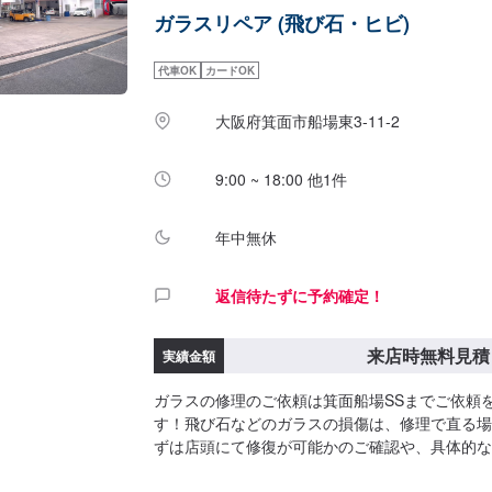
ガラスリペア (飛び石・ヒビ)
代車OK
カードOK
大阪府箕面市船場東3-11-2
9:00 ~ 18:00 他1件
年中無休
返信待たずに予約確定！
来店時無料見積
実績金額
ガラスの修理のご依頼は箕面船場SSまでご依頼
す！飛び石などのガラスの損傷は、修理で直る場
ずは店頭にて修復が可能かのご確認や、具体的な
いたします。このページより、お気軽にご来店予
ます！