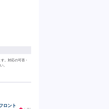
ます。対応の可否・
い。
のフロント
-
(-件)