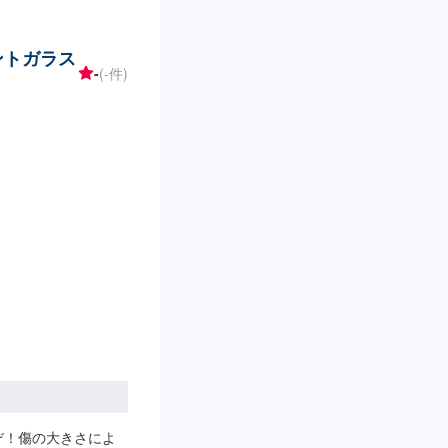
ロントガラス
-
(-件)
ぞ！傷の大きさによ