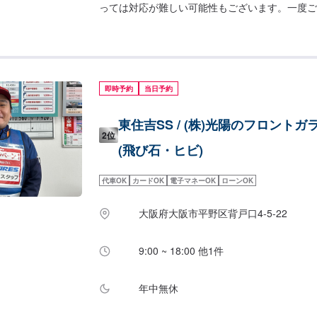
っては対応が難しい可能性もございます。一度ご
即時予約
当日予約
東住吉SS / (株)光陽のフロント
2位
(飛び石・ヒビ)
代車OK
カードOK
電子マネーOK
ローンOK
大阪府大阪市平野区背戸口4-5-22
9:00 ~ 18:00 他1件
年中無休