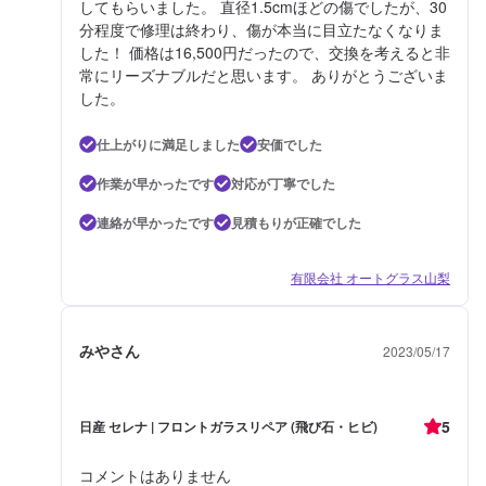
してもらいました。 直径1.5cmほどの傷でしたが、30
分程度で修理は終わり、傷が本当に目立たなくなりま
した！ 価格は16,500円だったので、交換を考えると非
常にリーズナブルだと思います。 ありがとうございま
した。
仕上がりに満足しました
安価でした
作業が早かったです
対応が丁寧でした
連絡が早かったです
見積もりが正確でした
有限会社 オートグラス山梨
みやさん
2023/05/17
5
日産 セレナ | フロントガラスリペア (飛び石・ヒビ)
コメントはありません