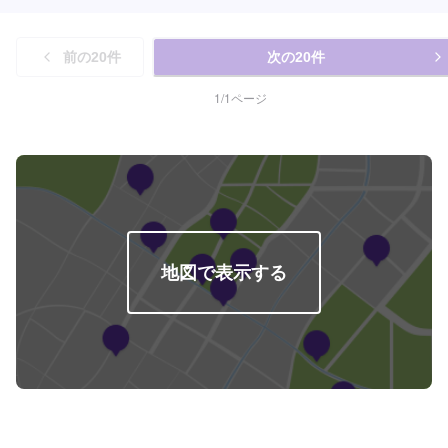
前の
20
件
次の
20
件
1
/
1
ページ
地図で表示する