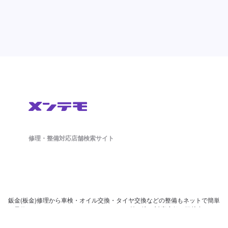
修理・整備対応店舗検索サイト
鈑金(板金)修理から車検・オイル交換・タイヤ交換などの整備もネットで簡単
に予約ができます。ドラレコやETCのパーツ持ち込み対応店舗も掲載中。
日々の洗車から、アライメント調整といったマニアックな作業まで対応可能
な店舗探しができ、来店予約まで対応しております。