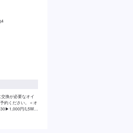
サイクルオイル1,980円
4
に交換が必要なオイ
予約ください。＜オ
︎1,000円/L5W-
ム]▶︎1,600円/L0W-
業時間：30分）5W-
賃が【550円】かかりま