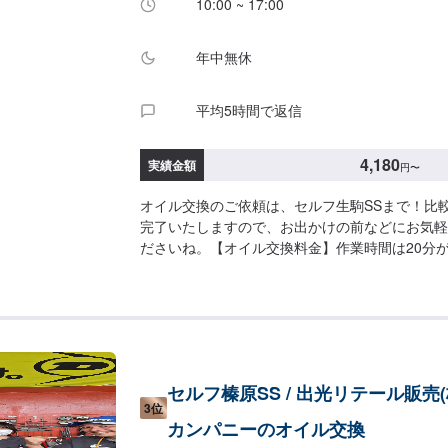
10:00 ~ 17:00
年中無休
平均5時間で返信
4,180
実績金額
円
〜
オイル交換のご依頼は、セルフ生駒SSまで！比
完了いたしますので、お出かけの前などにお気軽
ださいね。【オイル交換料金】作業時間は20分
す。その間、店内でお過ごし可能です。※オイル
の770円／台がかかります。※一部外車作業不可
車追加料金がかかります。-----------以下、オイルの料金
ソリン車用：プレミアム>・5W-40▶︎3,630円
車対応）・0W-20▶︎2,200円（0W-20推奨車
0W-20▶︎1,980円（0W-20推奨車専用）・5W-30
セルフ榛原SS / 出光リテール販売(
種に対応）・10W-30▶︎1,540円（幅広い車種
3位
用>・5W-30▶︎1,980円（DPF装置ディーゼル乗
カンパニーのオイル交換
30▶︎1,760円（DPF装置ディーゼルトラック）------