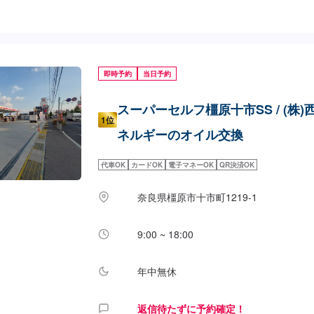
た
即時予約
当日予約
スーパーセルフ橿原十市SS / (株)
1位
ネルギーのオイル交換
代車OK
カードOK
電子マネーOK
QR決済OK
奈良県橿原市十市町1219-1
9:00 ~ 18:00
年中無休
返信待たずに予約確定！