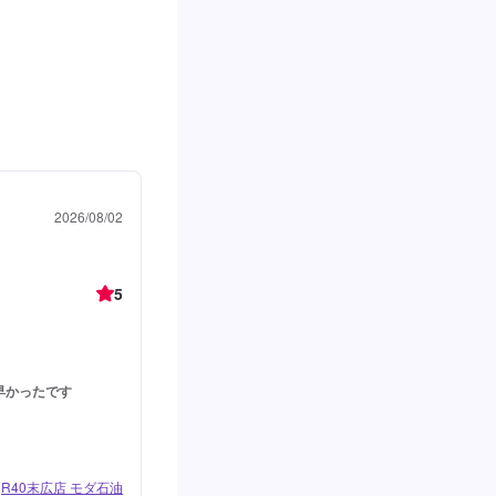
2026/08/02
5
早かったです
R40末広店 モダ石油