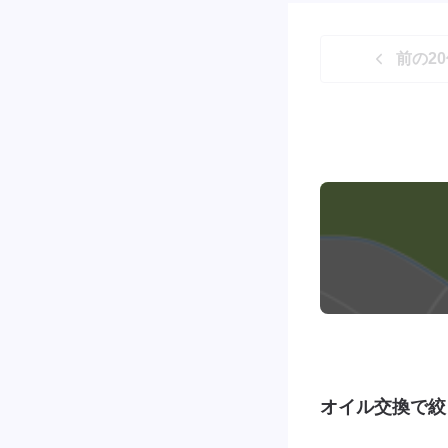
前の
20
オイル交換で絞