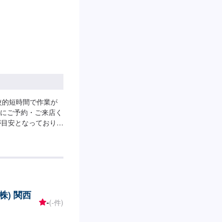
較的短時間で作業が
にご予約・ご来店く
が目安となっておりま
交換作業には、工賃
※アンダーカバー装着
-----------<ガ
／L（輸入車・スポーツ
専用）<ガソリン車用>・
▶︎1,760円（幅広い車
株) 関西
に対応）<ディーゼル車
-
(-件)
用車）・10W-
-----その他料金----