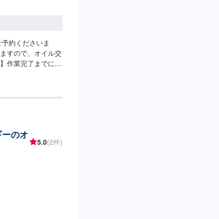
ご予約くださいま
ますので、オイル交
】作業完了までに30
ごし可能です。※オ
--------以下、
・5W-40▶︎3,630
310円（環境対応／超
専用）<ガソリン車用>・
▶︎1,760円（幅広い車
ギーのオ
に対応）<ディーゼル車
5.0
(2件)
用車）・10W-
----------その他
／台>>２サイクルオイル