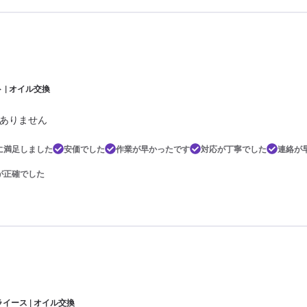
 | オイル交換
ありません
に満足しました
安価でした
作業が早かったです
対応が丁寧でした
連絡が
が正確でした
イース | オイル交換