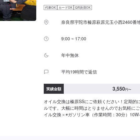
------->>オイルフィルター2,750円〜／台>>２
代車OK
カードOK
QR決済OK
／L0.5Lボトル1本990円で販売中
奈良県宇陀市榛原萩原元玉小西2460番地
9:00 ~ 17:00
年中無休
平均19時間で返信
3,550
実績金額
円
〜
オイル交換は榛原SSにご依頼ください！定期的
ルです。大幅に時間はとりませんのでお気軽にご
イル交換＞◉ガソリン車（作業時間：30分）10W-30▶
30▶︎1,300円/L0W-20▶︎1,400円/L5W-30[プレミア
20[プレミアム]▶︎1,800円/L◉ディーゼル車（作
30▶︎1,600円/L10W-30▶︎1,600円/L※別途工