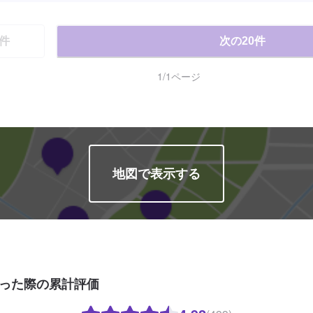
す。
件
次の
20
件
1
/
1
ページ
地図で表示する
った際の累計評価