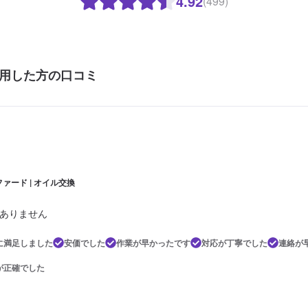
4.92
(499)
用した方の口コミ
ァード | オイル交換
ありません
に満足しました
安価でした
作業が早かったです
対応が丁寧でした
連絡が
が正確でした