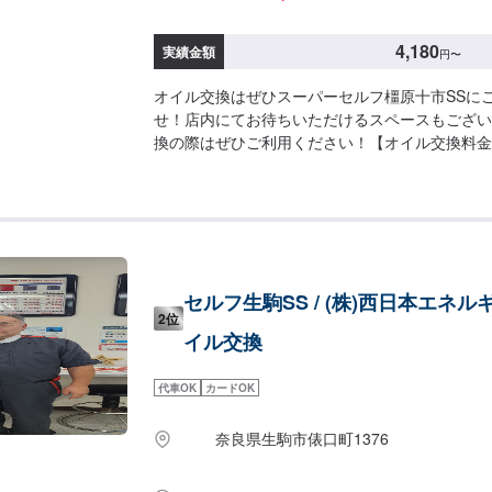
4,180
実績金額
円
〜
オイル交換はぜひスーパーセルフ橿原十市SSに
せ！店内にてお待ちいただけるスペースもござい
換の際はぜひご利用ください！【オイル交換料金
分ほどお待ちいただきます。その間、店内でお過
イル交換作業には、工賃の770円／台がかかります。---
オイルの料金-----------<ガソリン車用：プレミアム>
円／L（輸入車・スポーツ車対応）・0W-8.▶︎2,
省燃費）・0W-20▶︎1,870円（0W-20推奨車
0W-20▶︎1,980円（0W-20推奨車専用）・5W-30
セルフ生駒SS / (株)西日本エネル
種に対応）・10W-30▶︎1,540円（幅広い車種
2位
用>・5W-30▶︎1,920円（DPF装置ディーゼル乗
イル交換
30▶︎1,700円（DPF装置ディーゼルトラック・バス）-
料金----------->>オイルフィルター2,750円〜
代車OK
カードOK
1,650円〜／台
奈良県生駒市俵口町1376