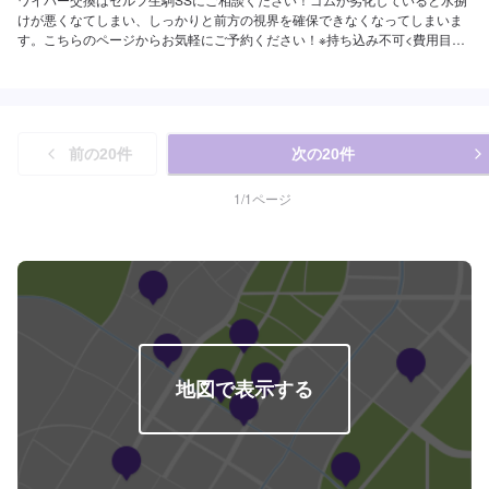
けが悪くなてしまい、しっかりと前方の視界を確保できなくなってしまいま
す。こちらのページからお気軽にご予約ください！※持ち込み不可<費用目安
>ご来店後のお見積もりとなります。
前の
20
件
次の
20
件
1
/
1
ページ
地図で表示する