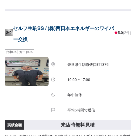
セルフ生駒SS / (株)西日本エネルギーのワイパ
2位
5.0
(2件)
ー交換
代車OK
カードOK
奈良県生駒市俵口町1376
10:00 ~ 17:00
年中無休
平均5時間で返信
来店時無料見積
実績金額
ワイパー交換はセルフ生駒SSにご相談ください！ゴムが劣化していると水捌