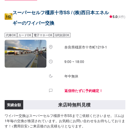
スーパーセルフ橿原十市SS / (株)西日本エネル
1位
5.0
(4件)
ギーのワイパー交換
代車OK
カードOK
電子マネーOK
QR決済OK
奈良県橿原市十市町1219-1
9:00 ~ 18:00
年中無休
返信待たずに予約確定！
来店時無料見積
実績金額
ワイパー交換はスーパーセルフ橿原十市SSまでご依頼くださいませ。ゴムは
1年毎の交換が推奨されています。お気軽にお問い合わせをお待ちしておりま
す！<費用目安>ご来店後のお見積もりとなります。