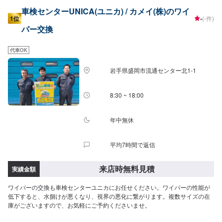
車検センターUNICA(ユニカ) / カメイ(株)のワイ
1位
-
(-件)
パー交換
代車OK
岩手県盛岡市流通センター北1-1
8:30 ~ 18:00
年中無休
平均7時間で返信
来店時無料見積
実績金額
ワイパーの交換も車検センターユニカにお任せください。ワイパーの性能が
低下すると、水捌けが悪くなり、視界の悪化に繋がります。複数サイズの在
庫がございますので、お気軽にご予約くださいませ。