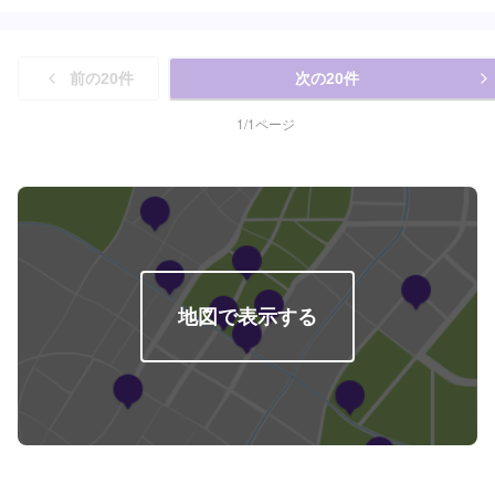
前の
20
件
次の
20
件
1
/
1
ページ
地図で表示する