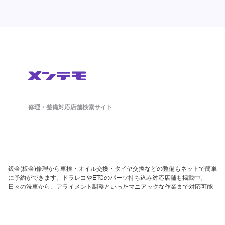
修理・整備対応店舗検索サイト
鈑金(板金)修理から車検・オイル交換・タイヤ交換などの整備もネットで簡単
に予約ができます。ドラレコやETCのパーツ持ち込み対応店舗も掲載中。
日々の洗車から、アライメント調整といったマニアックな作業まで対応可能
な店舗探しができ、来店予約まで対応しております。