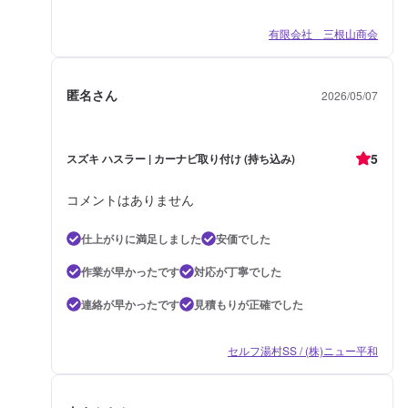
有限会社 三根山商会
匿名さん
2026/05/07
5
スズキ ハスラー | カーナビ取り付け (持ち込み)
コメントはありません
仕上がりに満足しました
安価でした
作業が早かったです
対応が丁寧でした
連絡が早かったです
見積もりが正確でした
セルフ湯村SS / (株)ニュー平和