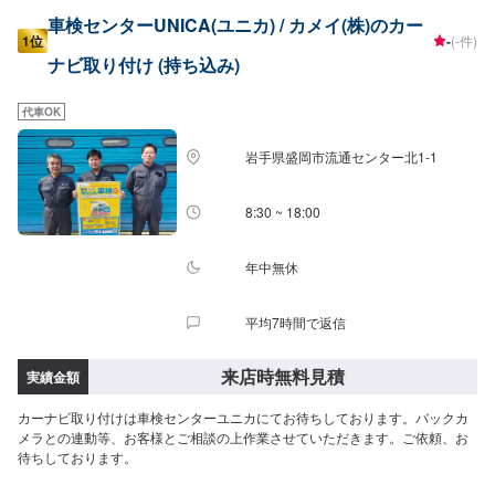
車検センターUNICA(ユニカ) / カメイ(株)のカー
1位
-
(-件)
ナビ取り付け (持ち込み)
代車OK
岩手県盛岡市流通センター北1-1
8:30 ~ 18:00
年中無休
平均7時間で返信
来店時無料見積
実績金額
カーナビ取り付けは車検センターユニカにてお待ちしております。バックカ
メラとの連動等、お客様とご相談の上作業させていただきます。ご依頼、お
待ちしております。