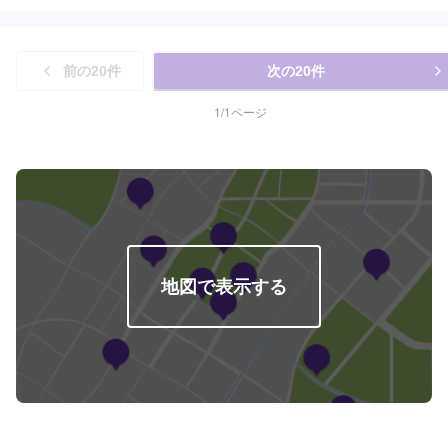
前の
20
件
次の
20
件
1
/
1
ページ
地図で表示する