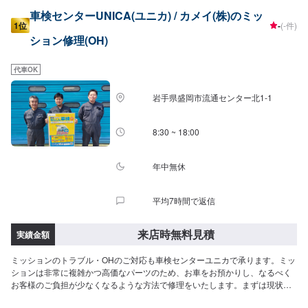
車検センターUNICA(ユニカ) / カメイ(株)のミッ
1位
-
(-件)
ション修理(OH)
代車OK
岩手県盛岡市流通センター北1-1
8:30 ~ 18:00
年中無休
平均7時間で返信
来店時無料見積
実績金額
ミッションのトラブル・OHのご対応も車検センターユニカで承ります。ミッ
ションは非常に複雑かつ高価なパーツのため、お車をお預かりし、なるべく
お客様のご負担が少なくなるような方法で修理をいたします。まずは現状の
状態を確認するため、実際にお車を拝見させていただきます。ご予約をお待