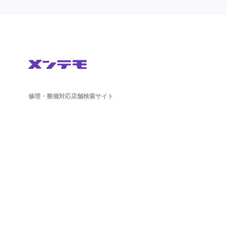
修理・整備対応店舗検索サイト
鈑金(板金)修理から車検・オイル交換・タイヤ交換などの整備もネットで簡単
に予約ができます。ドラレコやETCのパーツ持ち込み対応店舗も掲載中。
日々の洗車から、アライメント調整といったマニアックな作業まで対応可能
な店舗探しができ、来店予約まで対応しております。