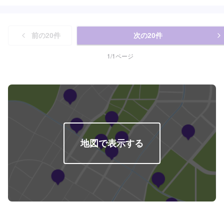
ちしております。
前の
20
件
次の
20
件
1
/
1
ページ
地図で表示する