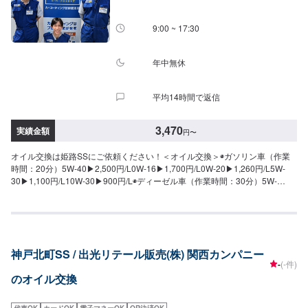
9:00 ~ 17:30
年中無休
平均14時間で返信
3,470
実績金額
円
〜
オイル交換は姫路SSにご依頼ください！＜オイル交換＞◉ガソリン車（作業
時間：20分）5W-40▶︎2,500円/L0W-16▶︎1,700円/L0W-20▶︎1,260円/L5W-
30▶︎1,100円/L10W-30▶︎900円/L◉ディーゼル車（作業時間：30分）5W-
30▶︎1,400円/L10W-30▶︎1,400円/L※別途工賃が【770円】かかります。＜フ
ラッシング＞（作業時間：10分）600円/L
神戸北町SS / 出光リテール販売(株) 関西カンパニー
-
(-件)
のオイル交換
代車OK
カードOK
電子マネーOK
QR決済OK