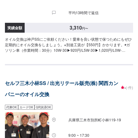
平均13時間で返信
3,310
実績金額
円
〜
オイル交換は神戸SSにご依頼ください！愛車を良い状態で保つためにもぜひ
定期的にオイル交換をしましょう。※別途工賃が【550円】かかります。◉ガ
ソリン車（作業時間：30分）10W-30▶︎920円/L5W-30▶︎1,020円/L0W-
20▶︎1,400円/L5W-40▶︎2,900円/L◉ディーゼル車（作業時間：30分）5W-
30▶︎1,620円/L10W-30▶︎1,620円/L
セルフ三木小林SS / 出光リテール販売(株) 関西カン
-
(-件)
パニーのオイル交換
代車OK
カードOK
QR決済OK
兵庫県三木市別所町小林119-19
9:00 ~ 17:30