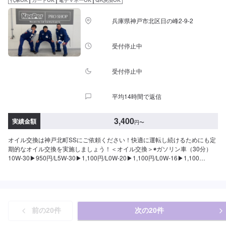
兵庫県神戸市北区日の峰2-9-2
受付停止中
受付停止中
平均14時間で返信
3,400
実績金額
円
〜
オイル交換は神戸北町SSにご依頼ください！快適に運転し続けるためにも定
期的なオイル交換を実施しましょう！＜オイル交換＞◉ガソリン車（30分）
10W-30▶︎950円/L5W-30▶︎1,100円/L0W-20▶︎1,100円/L0W-16▶︎1,100
円/L5W-40▶︎2,500円/L◉ディーゼル車（30分）5W-30▶︎1,600円/L10W-
30▶︎1,600円/L※別途工賃が【550円】かかります。
前の
20
件
次の
20
件