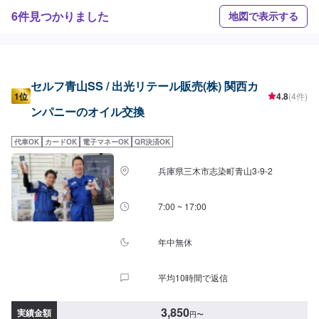
6件見つかりました
地図で表示する
セルフ青山SS / 出光リテール販売(株) 関西カ
1位
4.8
(4件)
ンパニーのオイル交換
代車OK
カードOK
電子マネーOK
QR決済OK
兵庫県三木市志染町青山3-9-2
7:00 ~ 17:00
年中無休
平均10時間で返信
3,850
実績金額
円
〜