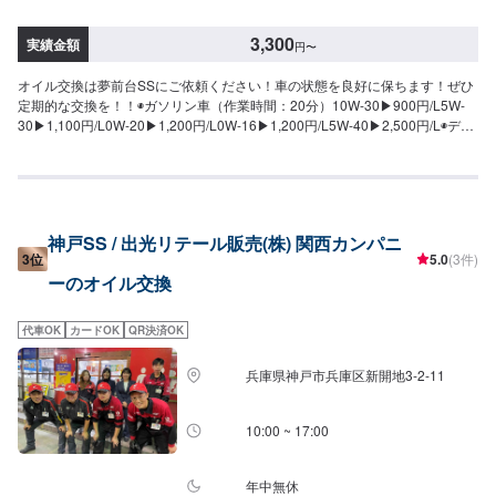
3,300
実績金額
円
〜
オイル交換は夢前台SSにご依頼ください！車の状態を良好に保ちます！ぜひ
定期的な交換を！！◉ガソリン車（作業時間：20分）10W-30▶︎900円/L5W-
30▶︎1,100円/L0W-20▶︎1,200円/L0W-16▶︎1,200円/L5W-40▶︎2,500円/L◉ディ
ーゼル車（作業時間：20分）5W-30▶︎1,600円/L10W-30▶︎1,600円/L5W-
40▶︎2,500円/L
神戸SS / 出光リテール販売(株) 関西カンパニ
3位
5.0
(3件)
ーのオイル交換
代車OK
カードOK
QR決済OK
兵庫県神戸市兵庫区新開地3-2-11
10:00 ~ 17:00
年中無休