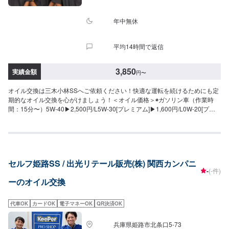
年中無休
平均14時間で返信
3,850
実績金額
円
〜
オイル交換は三木小林SSへご依頼ください！快適な運転を続けるためにも定
期的なオイル交換を心がけましょう！＜オイル価格＞◉ガソリン車（作業時
間：15分〜）5W-40▶︎2,500円/L5W-30[プレミアム]▶︎1,600円/L0W-20[プレ
ミアム]▶︎1,600円/L5W-30[AS]▶︎1,100円/L0W-20[AS]▶︎1,100円/L◉ディーゼル
車（作業時間：15分〜）5W-30▶︎1,600円/L10W-30▶︎1,600円/L※別途工賃が
【550円〜】かかります。
セルフ姫路SS / 出光リテール販売(株) 関西カンパニ
-
(-件)
ーのオイル交換
代車OK
カードOK
電子マネーOK
QR決済OK
兵庫県姫路市北条口5-73